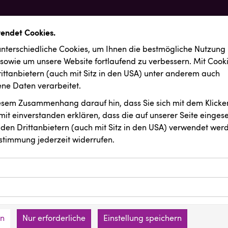
wendet Cookies.
nterschiedliche Cookies, um Ihnen die best­mögliche Nutzung
 sowie um unsere Website fortlaufend zu verbessern. Mit Cook
ittanbietern (auch mit Sitz in den USA) unter anderem auch
e Daten verarbeitet.
iesem Zusammenhang darauf hin, dass Sie sich mit dem Klicken
it ein­ver­standen erklären, dass die auf unserer Seite einges
den Drittanbietern (auch mit Sitz in den USA) verwendet werd
stimmung jederzeit widerrufen.
ookies ermöglichen grundlegende Funktionen und sind für die 
Website erforderlich. Diese Cookies speichern keine persone
ussendungen
REMAX
ies erfassen Informationen anonym. Diese Informationen helfe
den an keine Dritten übermittelt.
e unsere Besucher unsere Website nutzen.
en
Nur erforderliche
Einstellung speichern
mer der Website (Erstanbieter)