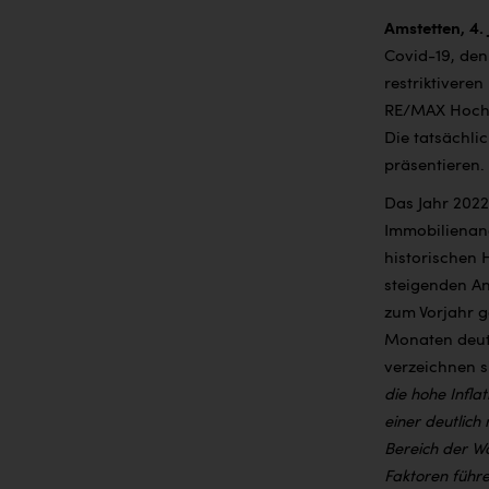
Amstetten, 4.
Covid-19, den
restriktiveren
RE/MAX Hochr
Die tatsächl
präsentieren.
Das Jahr 2022
Immobilienan
historischen 
steigenden A
zum Vorjahr g
Monaten deutl
verzeichnen s
die hohe Infla
einer deutlich
Bereich der Wo
Faktoren führe