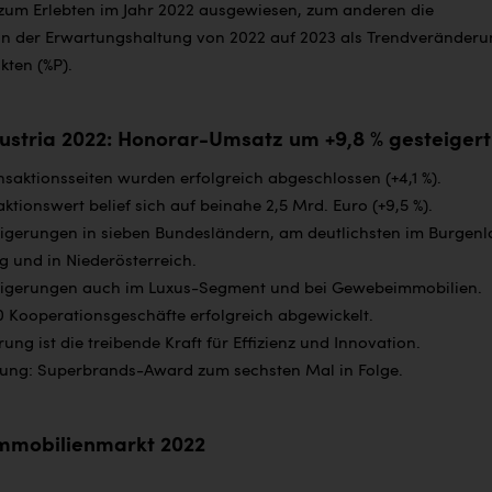
zum Erlebten im Jahr 2022 ausgewiesen, zum anderen die
in der Erwartungshaltung von 2022 auf 2023 als Trendveränder
kten (%P).
stria 2022: Honorar-Umsatz um +9,8 % gesteigert
nsaktionsseiten wurden erfolgreich abgeschlossen (+4,1 %).
ktionswert belief sich auf beinahe 2,5 Mrd. Euro (+9,5 %).
igerungen in sieben Bundesländern, am deutlichsten im Burgenl
g und in Niederösterreich.
igerungen auch im Luxus-Segment und bei Gewebeimmobilien.
0 Kooperationsgeschäfte erfolgreich abgewickelt.
erung ist die treibende Kraft für Effizienz und Innovation.
ung: Superbrands-Award zum sechsten Mal in Folge.
mmobilienmarkt 2022