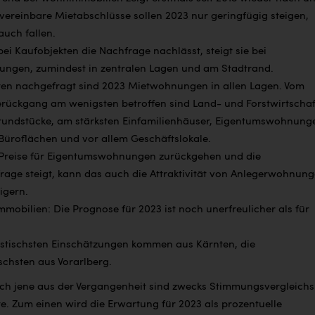
 vereinbare Mietabschlüsse sollen 2023 nur geringfügig steigen,
auch fallen.
i Kaufobjekten die Nachfrage nachlässt, steigt sie bei
ngen, zumindest in zentralen Lagen und am Stadtrand.
ten nachgefragt sind 2023 Mietwohnungen in allen Lagen. Vom
rückgang am wenigsten betroffen sind Land- und Forstwirtscha
undstücke, am stärksten Einfamilienhäuser, Eigentumswohnung
Büroflächen und vor allem Geschäftslokale.
Preise für Eigentumswohnungen zurückgehen und die
rage steigt, kann das auch die Attraktivität von Anlegerwohnun
igern.
obilien: Die Prognose für 2023 ist noch unerfreulicher als für
istischsten Einschätzungen kommen aus Kärnten, die
schsten aus Vorarlberg.
uch jene aus der Vergangenheit sind zwecks Stimmungsvergleichs
. Zum einen wird die Erwartung für 2023 als prozentuelle