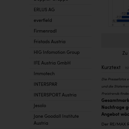
ERLUS AG
everfield
Firmenradl
Fristads Austria
HIG Infomotion Group
Zu
IFE Austria GmbH
Kurztext
15
Immotech
Die Pressefotos 
INTERSPAR
und die Statemen
Preistrends finde
INTERSPORT Austria
Gesamtmarkt
Jesolo
Nachfrage ge
Angebot wäch
Jane Goodall Institute
Austria
Der RE/MAX Re