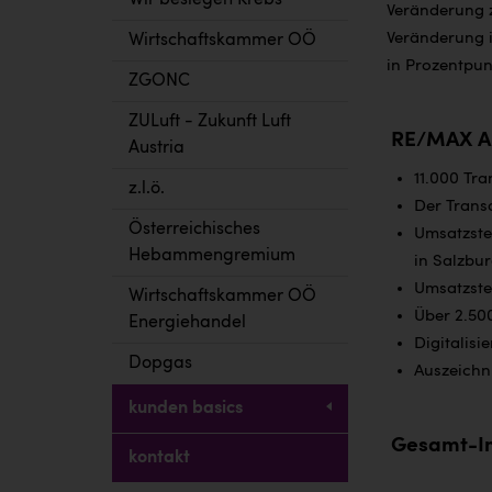
Wir besiegen Krebs
Veränderung 
Veränderung 
Wirtschaftskammer OÖ
in Prozentpun
ZGONC
ZULuft - Zukunft Luft
RE/MAX Au
Austria
11.000 Tra
z.l.ö.
Der Transa
Österreichisches
Umsatzste
Hebammengremium
in Salzbur
Umsatzste
Wirtschaftskammer OÖ
Über 2.50
Energiehandel
Digitalisi
Dopgas
Auszeichn
kunden basics
Gesamt-I
kontakt