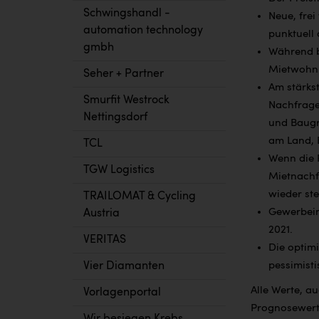
Schwingshandl -
Neue, frei
automation technology
punktuell 
gmbh
Während be
Mietwohnu
Seher + Partner
Am stärks
Smurfit Westrock
Nachfrage
Nettingsdorf
und Baugr
am Land, 
TCL
Wenn die 
TGW Logistics
Mietnachf
wieder ste
TRAILOMAT & Cycling
Gewerbeimm
Austria
2021.
VERITAS
Die optim
Vier Diamanten
pessimisti
Alle Werte, a
Vorlagenportal
Prognosewerte