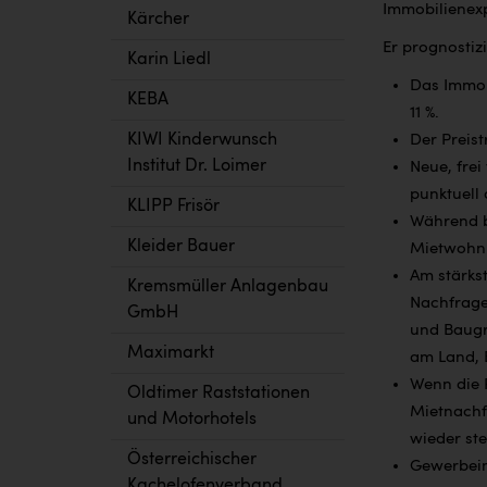
Immobilienex
Kärcher
Er prognostizi
Karin Liedl
Das Immobi
KEBA
11 %.
KIWI Kinderwunsch
Der Preis
Institut Dr. Loimer
Neue, frei
punktuell 
KLIPP Frisör
Während be
Kleider Bauer
Mietwohnu
Am stärks
Kremsmüller Anlagenbau
Nachfrage
GmbH
und Baugr
Maximarkt
am Land, 
Wenn die 
Oldtimer Raststationen
Mietnachf
und Motorhotels
wieder ste
Österreichischer
Gewerbeimm
Kachelofenverband