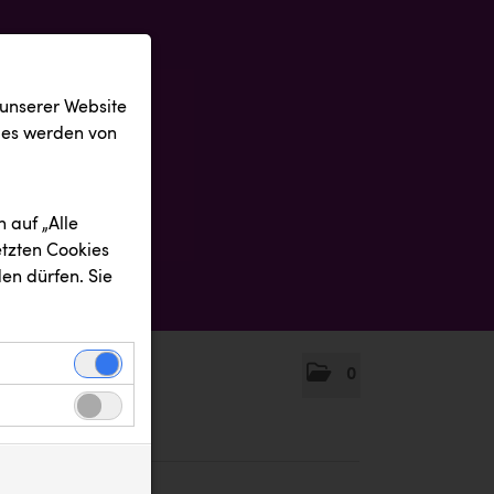
 unserer Website
ies werden von
 auf „Alle
etzten Cookies
en dürfen. Sie
0
einwandfreie
nbezogenen
n uns zu