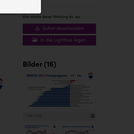
ID auf Ihrem
 der Website
Alle Inhalte dieser Meldung als .zip:
Sofort downloaden
In die Lightbox legen
Bilder (16)
1 280 x 720