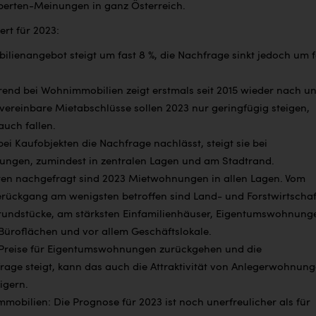
perten-Meinungen in ganz Österreich.
ert für 2023:
lienangebot steigt um fast 8 %, die Nachfrage sinkt jedoch um f
trend bei
Wohnimmobilien zeigt erstmals seit 2015 wieder nach un
 vereinbare Mietabschlüsse sollen 2023 nur geringfügig steigen,
auch fallen.
i Kaufobjekten die Nachfrage nachlässt, steigt sie bei
ngen, zumindest in zentralen Lagen und am Stadtrand.
ten nachgefragt sind 2023 Mietwohnungen in allen Lagen. Vom
rückgang am wenigsten betroffen sind Land- und Forstwirtscha
undstücke, am stärksten Einfamilienhäuser, Eigentumswohnung
Büroflächen und vor allem Geschäftslokale.
Preise für Eigentumswohnungen zurückgehen und die
rage steigt, kann das auch die Attraktivität von Anlegerwohnun
igern.
obilien: Die Prognose für 2023 ist noch unerfreulicher als für