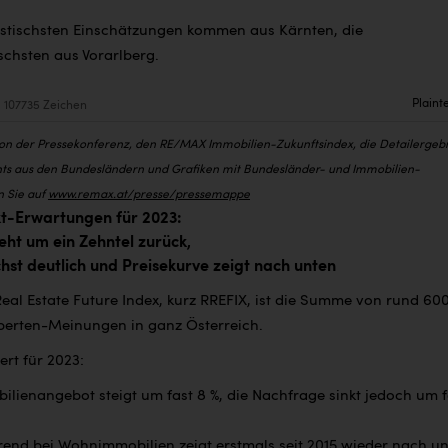
istischsten Einschätzungen kommen aus Kärnten, die
schsten aus Vorarlberg.
Plaint
107735 Zeichen
von der Pressekonferenz, den RE/MAX Immobilien-Zukunftsindex, die Detailergeb
ts aus den Bundesländern und Grafiken mit Bundesländer- und Immobilien-
n Sie auf
www.remax.at/presse/pressemappe
-Erwartungen für 2023:
ht um ein Zehntel zurück,
st deutlich und Preisekurve zeigt nach unten
al Estate Future Index, kurz RREFIX, ist die Summe von rund 60
perten-Meinungen in ganz Österreich.
ert für 2023:
lienangebot steigt um fast 8 %, die Nachfrage sinkt jedoch um f
trend bei
Wohnimmobilien zeigt erstmals seit 2015 wieder nach un