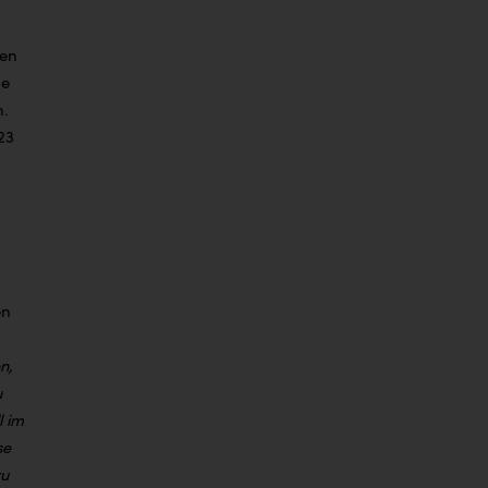
den
ie
n.
23
en
n,
u
l im
se
zu