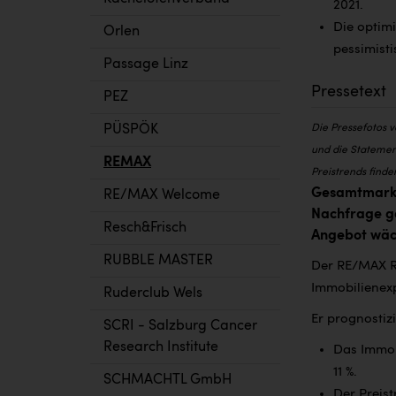
2021.
Die optim
Orlen
pessimisti
Passage Linz
Pressetext
PEZ
PÜSPÖK
Die Pressefotos 
und die Statemen
REMAX
Preistrends finde
Gesamtmarkt
RE/MAX Welcome
Nachfrage ge
Resch&Frisch
Angebot wäch
RUBBLE MASTER
Der RE/MAX Re
Immobilienex
Ruderclub Wels
Er prognostizi
SCRI - Salzburg Cancer
Research Institute
Das Immobi
11 %.
SCHMACHTL GmbH
Der Preis