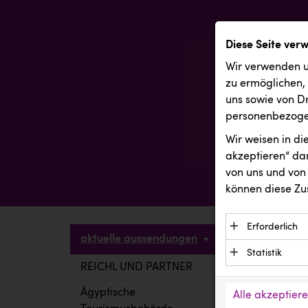
Diese Seite ver
Wir verwenden u
zu ermöglichen,
uns sowie von Dr
personenbezogen
Wir weisen in d
akzeptieren“ dam
von uns und von 
können diese Zu
Erforderlich
aktuelle aussendungen
Essenzielle C
Statistik
Funktion der 
REICHL UND PARTNER
aktuelle a
Statistik Cook
Daten und wer
verstehen, wi
Ägyptische
Alle akzeptier
Anbieter: Eigentü