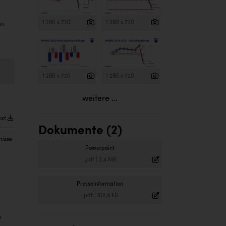
1 280 x 720
1 280 x 720
1 280 x 720
1 280 x 720
weitere ...
ext
Dokumente (2)
nisse
Powerpoint
.pdf
|
2,4 MB
Presseinformation
.pdf
|
512,9 KB
0