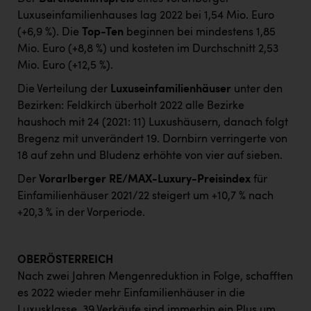
Luxuseinfamilienhauses lag 2022 bei 1,54 Mio. Euro
(+6,9 %). Die
Top-Ten
beginnen bei mindestens 1,85
Mio. Euro (+8,8 %) und kosteten im Durchschnitt 2,53
Mio. Euro (+12,5 %).
Die Verteilung der
Luxuseinfamilienhäuser
unter den
Bezirken: Feldkirch überholt 2022 alle Bezirke
haushoch mit 24 (2021: 11) Luxushäusern, danach folgt
Bregenz mit unverändert 19. Dornbirn verringerte von
18 auf zehn und Bludenz erhöhte von vier auf sieben.
Der
Vorarlberger RE/MAX-Luxury-Preisindex
für
Einfamilienhäuser 2021/22 steigert um +10,7 % nach
+20,3 % in der Vorperiode.
OBERÖSTERREICH
Nach zwei Jahren Mengenreduktion in Folge, schafften
es 2022 wieder mehr Einfamilienhäuser in die
Luxusklasse. 39 Verkäufe sind immerhin ein Plus um