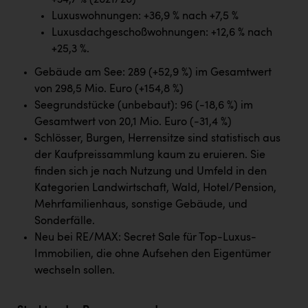
+34,7 % (2021/20)
PEZ
Luxuswohnungen: +36,9 % nach +7,5 %
PÜSPÖK
Luxusdachgeschoßwohnungen: +12,6 % nach
+25,3 %.
REMAX
Gebäude am See: 289 (+52,9 %) im Gesamtwert
RE/MAX Welcome
von 298,5 Mio. Euro (+154,8 %)
Seegrundstücke (unbebaut): 96 (-18,6 %) im
Resch&Frisch
Gesamtwert von 20,1 Mio. Euro (-31,4 %)
RUBBLE MASTER
Schlösser, Burgen, Herrensitze sind statistisch aus
der Kaufpreissammlung kaum zu eruieren. Sie
Ruderclub Wels
finden sich je nach Nutzung und Umfeld in den
SCRI - Salzburg Cancer Research Institute
Kategorien Landwirtschaft, Wald, Hotel/Pension,
Mehrfamilienhaus, sonstige Gebäude, und
SCHMACHTL GmbH
Sonderfälle.
Schwingshandl - automation technology gmbh
Neu bei RE/MAX: Secret Sale für Top-Luxus-
Immobilien, die ohne Aufsehen den Eigentümer
Seher + Partner
wechseln sollen.
Smurfit Westrock Nettingsdorf