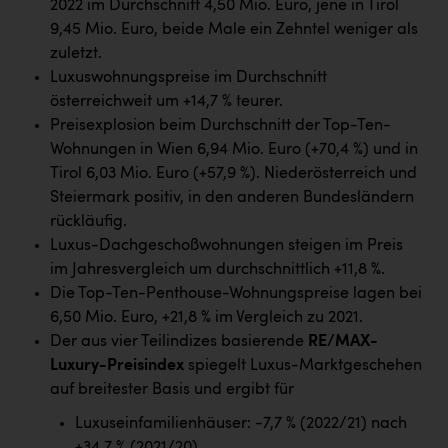
2022 im Durchschnitt 4,50 Mio. Euro, jene in Tirol
Kärcher
9,45 Mio. Euro, beide Male ein Zehntel weniger als
Karin Liedl
zuletzt.
Luxuswohnungspreise im Durchschnitt
KEBA
österreichweit um +14,7 % teurer.
KIWI Kinderwunsch Institut Dr. Loimer
Preisexplosion beim Durchschnitt der Top-Ten-
Wohnungen in Wien 6,94 Mio. Euro (+70,4 %) und in
KLIPP Frisör
Tirol 6,03 Mio. Euro (+57,9 %). Niederösterreich und
Kleider Bauer
Steiermark positiv, in den anderen Bundesländern
rückläufig.
Kremsmüller Anlagenbau GmbH
Luxus-Dachgeschoßwohnungen steigen im Preis
im Jahresvergleich um durchschnittlich +11,8 %.
Maximarkt
Die Top-Ten-Penthouse-Wohnungspreise lagen bei
Oldtimer Raststationen und Motorhotels
6,50 Mio. Euro, +21,8 % im Vergleich zu 2021.
Der aus vier Teilindizes basierende
RE/MAX-
Österreichischer Kachelofenverband
Luxury-Preisindex
spiegelt Luxus-Marktgeschehen
Orlen
auf breitester Basis und ergibt für
Passage Linz
Luxuseinfamilienhäuser: -7,7 % (2022/21) nach