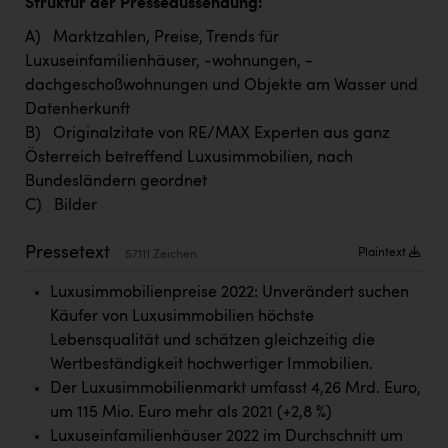
Struktur der Presseaussendung:
TCL
A) Marktzahlen, Preise, Trends für
TGW Logistics
Luxuseinfamilienhäuser, -wohnungen, -
TRAILOMAT & Cycling Austria
dachgeschoßwohnungen und Objekte am Wasser und
Datenherkunft
VERITAS
B) Originalzitate von RE/MAX Experten aus ganz
Vier Diamanten
Österreich betreffend Luxusimmobilien, nach
Bundesländern geordnet
Vorlagenportal
C) Bilder
Wir besiegen Krebs
Pressetext
Plaintext
57111 Zeichen
Wirtschaftskammer OÖ
Luxusimmobilienpreise 2022: Unverändert suchen
ZGONC
Käufer von Luxusimmobilien höchste
ZULuft - Zukunft Luft Austria
Lebensqualität und schätzen gleichzeitig die
Wertbeständigkeit hochwertiger Immobilien.
z.l.ö.
Der Luxusimmobilienmarkt umfasst 4,26 Mrd. Euro,
Österreichisches Hebammengremium
um 115 Mio. Euro mehr als 2021 (+2,8 %)
Luxuseinfamilienhäuser 2022 im Durchschnitt um