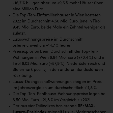
Wirtschaftskammer OÖ Energiehandel
-16,7 % billiger, aber um +9,5 % mehr Häuser über
eine Million Euro.
Dopgas
Die Top-Ten-Einfamilienhäuser in Wien kosteten
kunden basics
2022 im Durchschnitt 4,50 Mio. Euro, jene in Tirol
9,45 Mio. Euro, beide Male ein Zehntel weniger als
kontakt
zuletzt.
Luxuswohnungspreise im Durchschnitt
österreichweit um +14,7 % teurer.
Preisexplosion beim Durchschnitt der Top-Ten-
Wohnungen in Wien 6,94 Mio. Euro (+70,4 %) und in
Tirol 6,03 Mio. Euro (+57,9 %). Niederösterreich und
Steiermark positiv, in den anderen Bundesländern
rückläufig.
Luxus-Dachgeschoßwohnungen steigen im Preis
im Jahresvergleich um durchschnittlich +11,8 %.
Die Top-Ten-Penthouse-Wohnungspreise lagen bei
6,50 Mio. Euro, +21,8 % im Vergleich zu 2021.
Der aus vier Teilindizes basierende
RE/MAX-
Luxury-Preisindex
spiegelt Luxus-Marktgeschehen