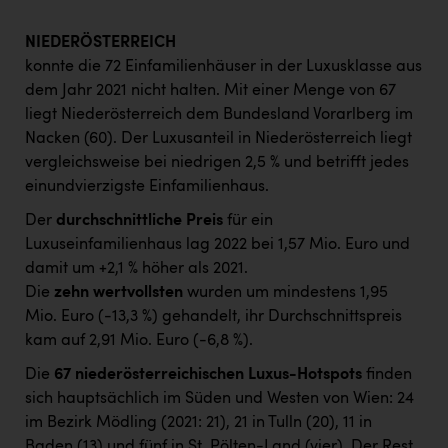
NIEDERÖSTERREICH
konnte die 72 Einfamilienhäuser in der Luxusklasse aus
dem Jahr 2021 nicht halten. Mit einer Menge von 67
liegt Niederösterreich dem Bundesland Vorarlberg im
Nacken (60). Der Luxusanteil in Niederösterreich liegt
vergleichsweise bei niedrigen 2,5 % und betrifft jedes
einundvierzigste Einfamilienhaus.
Der
durchschnittliche Preis
für ein
Luxuseinfamilienhaus lag 2022 bei 1,57 Mio. Euro und
damit um +2,1 % höher als 2021.
Die
zehn wertvollsten
wurden um mindestens 1,95
Mio. Euro (-13,3 %) gehandelt, ihr Durchschnittspreis
kam auf 2,91 Mio. Euro (-6,8 %).
Die
67 niederösterreichischen Luxus-Hotspots
finden
sich hauptsächlich im Süden und Westen von Wien: 24
im Bezirk Mödling (2021: 21), 21 in Tulln (20), 11 in
Baden (13) und fünf in St. Pölten-Land (vier). Der Rest