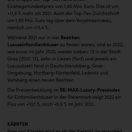
Einstiegsmindestpreis von 1,45 Mio. Euro. Das ist um
+11,5 % mehr als 2021. Auch der Top-Ten Durchschnitt
um 1,90 Mio. Euro lag über dem Vorjahresniveau,
nämlich um +13,4 %.
Während 2021 nur in vier
Bezirken
Luxuseinfamilienhäuser
zu finden waren, sind es 2022,
wie zuvor im Jahr 2020, wieder sieben: 12 in der Stadt
Graz (2021: 12), zehn in Liezen (fünf) und jeweils ein
Luxusobjekt fand in Deutschlandsberg, Graz-
Umgebung, Hartberg-Fürstenfeld, Leibnitz und
Voitsberg einen neuen Besitzer.
Die Preisentwicklung im
RE/MAX-Luxury-Preisindex
für Einfamilienhäuser in der Steiermark zeigt 2022 ein
Plus von +10,1 %, nach +5,5 % im Jahr 2021.
KÄRNTEN
Fans von Kärnten wird es ob der Vielzahl an reizvollen