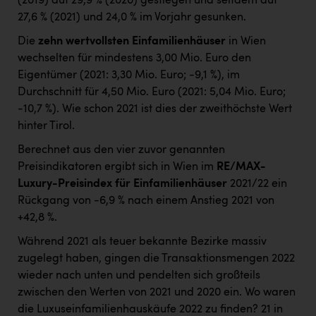
(2019) auf 29,9 % (2020) gestiegen und seitdem auf
27,6 % (2021) und 24,0 % im Vorjahr gesunken.
Die
zehn wertvollsten Einfamilienhäuser
in Wien
wechselten für mindestens 3,00 Mio. Euro den
Eigentümer (2021: 3,30 Mio. Euro; -9,1 %), im
Durchschnitt für 4,50 Mio. Euro (2021: 5,04 Mio. Euro;
-10,7 %). Wie schon 2021 ist dies der zweithöchste Wert
hinter Tirol.
Berechnet aus den vier zuvor genannten
Preisindikatoren ergibt sich in Wien im
RE/MAX-
Luxury-Preisindex für Einfamilienhäuser
2021/22 ein
Rückgang von -6,9 % nach einem Anstieg 2021 von
+42,8 %.
Während 2021 als teuer bekannte Bezirke massiv
zugelegt haben, gingen die Transaktionsmengen 2022
wieder nach unten und pendelten sich großteils
zwischen den Werten von 2021 und 2020 ein. Wo waren
die Luxuseinfamilienhauskäufe 2022 zu finden? 21 in