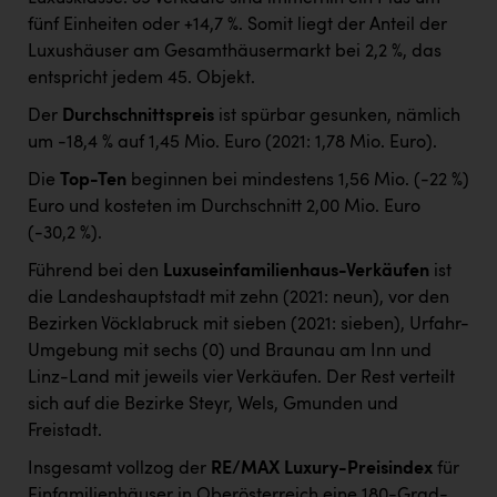
fünf Einheiten oder +14,7 %. Somit liegt der Anteil der
Luxushäuser am Gesamthäusermarkt bei 2,2 %, das
entspricht jedem 45. Objekt.
Der
Durchschnittspreis
ist spürbar gesunken, nämlich
um -18,4 % auf 1,45 Mio. Euro (2021: 1,78 Mio. Euro).
Die
Top-Ten
beginnen bei mindestens 1,56 Mio. (-22 %)
Euro und kosteten im Durchschnitt 2,00 Mio. Euro
(-30,2 %).
Führend bei den
Luxuseinfamilienhaus-Verkäufen
ist
die Landeshauptstadt mit zehn (2021: neun), vor den
Bezirken Vöcklabruck mit sieben (2021: sieben), Urfahr-
Umgebung mit sechs (0) und Braunau am Inn und
Linz-Land mit jeweils vier Verkäufen. Der Rest verteilt
sich auf die Bezirke Steyr, Wels, Gmunden und
Freistadt.
Insgesamt vollzog der
RE/MAX Luxury-Preisindex
für
Einfamilienhäuser in Oberösterreich eine 180-Grad-