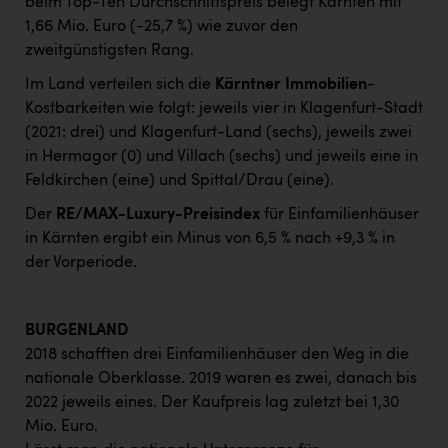
beim Top-Ten Durchschnittspreis belegt Kärnten mit
1,66 Mio. Euro (-25,7 %) wie zuvor den
zweitgünstigsten Rang.
Im Land verteilen sich die
Kärntner Immobilien
-
Kostbarkeiten wie folgt: jeweils vier in Klagenfurt-Stadt
(2021: drei) und Klagenfurt-Land (sechs), jeweils zwei
in Hermagor (0) und Villach (sechs) und jeweils eine in
Feldkirchen (eine) und Spittal/Drau (eine).
Der
RE/MAX-Luxury-Preisindex
für Einfamilienhäuser
in Kärnten ergibt ein Minus von 6,5 % nach +9,3 % in
der Vorperiode.
BURGENLAND
2018 schafften drei Einfamilienhäuser den Weg in die
nationale Oberklasse. 2019 waren es zwei, danach bis
2022 jeweils eines. Der Kaufpreis lag zuletzt bei 1,30
Mio. Euro.