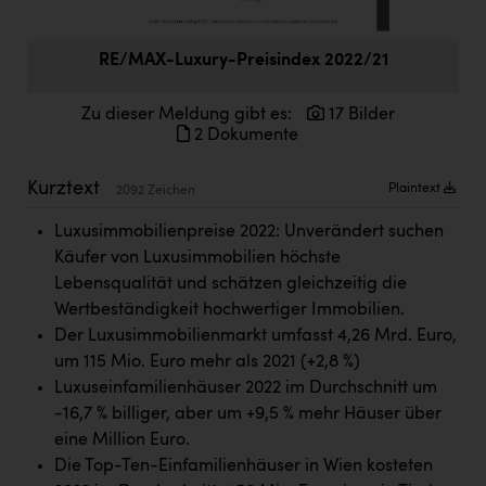
Doppler Gruppe
ERLUS AG
RE/MAX-Luxury-Preisindex 2022/21
everfield
Zu dieser Meldung gibt es:
17 Bilder
2 Dokumente
Firmenradl
Fristads Austria
Kurztext
Plaintext
2092 Zeichen
HIG Infomotion Group
Luxusimmobilienpreise 2022: Unverändert suchen
Käufer von Luxusimmobilien höchste
IFE Austria GmbH
Lebensqualität und schätzen gleichzeitig die
Immotech
Wertbeständigkeit hochwertiger Immobilien.
Der Luxusimmobilienmarkt umfasst 4,26 Mrd. Euro,
INTERSPAR
um 115 Mio. Euro mehr als 2021 (+2,8 %)
INTERSPORT Austria
Luxuseinfamilienhäuser 2022 im Durchschnitt um
-16,7 % billiger, aber um +9,5 % mehr Häuser über
Jesolo
eine Million Euro.
Jane Goodall Institute Austria
Die Top-Ten-Einfamilienhäuser in Wien kosteten