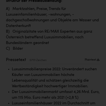
Struktur der Presseaussendung:
TCL
A) Marktzahlen, Preise, Trends für
TGW Logistics
Luxuseinfamilienhäuser, -wohnungen, -
TRAILOMAT & Cycling Austria
dachgeschoßwohnungen und Objekte am Wasser und
Datenherkunft
VERITAS
B) Originalzitate von RE/MAX Experten aus ganz
Vier Diamanten
Österreich betreffend Luxusimmobilien, nach
Bundesländern geordnet
Vorlagenportal
C) Bilder
Wir besiegen Krebs
Pressetext
Plaintext
57111 Zeichen
Wirtschaftskammer OÖ
Luxusimmobilienpreise 2022: Unverändert suchen
ZGONC
Käufer von Luxusimmobilien höchste
ZULuft - Zukunft Luft Austria
Lebensqualität und schätzen gleichzeitig die
Wertbeständigkeit hochwertiger Immobilien.
z.l.ö.
Der Luxusimmobilienmarkt umfasst 4,26 Mrd. Euro,
Österreichisches Hebammengremium
um 115 Mio. Euro mehr als 2021 (+2,8 %)
Luxuseinfamilienhäuser 2022 im Durchschnitt um