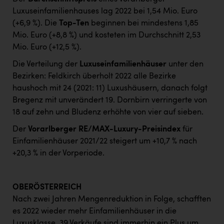
Luxuseinfamilienhauses lag 2022 bei 1,54 Mio. Euro
(+6,9 %). Die
Top-Ten
beginnen bei mindestens 1,85
Mio. Euro (+8,8 %) und kosteten im Durchschnitt 2,53
Mio. Euro (+12,5 %).
Die Verteilung der
Luxuseinfamilienhäuser
unter den
Bezirken: Feldkirch überholt 2022 alle Bezirke
haushoch mit 24 (2021: 11) Luxushäusern, danach folgt
Bregenz mit unverändert 19. Dornbirn verringerte von
18 auf zehn und Bludenz erhöhte von vier auf sieben.
Der
Vorarlberger RE/MAX-Luxury-Preisindex
für
Einfamilienhäuser 2021/22 steigert um +10,7 % nach
+20,3 % in der Vorperiode.
OBERÖSTERREICH
Nach zwei Jahren Mengenreduktion in Folge, schafften
es 2022 wieder mehr Einfamilienhäuser in die
Luxusklasse. 39 Verkäufe sind immerhin ein Plus um