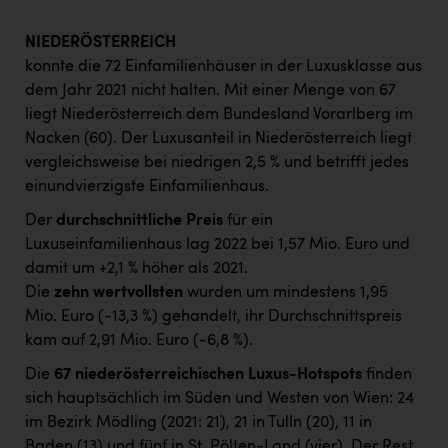
NIEDERÖSTERREICH
konnte die 72 Einfamilienhäuser in der Luxusklasse aus
dem Jahr 2021 nicht halten. Mit einer Menge von 67
liegt Niederösterreich dem Bundesland Vorarlberg im
Nacken (60). Der Luxusanteil in Niederösterreich liegt
vergleichsweise bei niedrigen 2,5 % und betrifft jedes
einundvierzigste Einfamilienhaus.
Der
durchschnittliche Preis
für ein
Luxuseinfamilienhaus lag 2022 bei 1,57 Mio. Euro und
damit um +2,1 % höher als 2021.
Die
zehn wertvollsten
wurden um mindestens 1,95
Mio. Euro (-13,3 %) gehandelt, ihr Durchschnittspreis
kam auf 2,91 Mio. Euro (-6,8 %).
Die
67 niederösterreichischen Luxus-Hotspots
finden
sich hauptsächlich im Süden und Westen von Wien: 24
im Bezirk Mödling (2021: 21), 21 in Tulln (20), 11 in
Baden (13) und fünf in St. Pölten-Land (vier). Der Rest