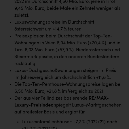
2022 im Durchschnitt 4,50 Mio. Euro, jene in Tirol
Kärcher
9,45 Mio. Euro, beide Male ein Zehntel weniger als
Karin Liedl
zuletzt.
Luxuswohnungspreise im Durchschnitt
KEBA
österreichweit um +14,7 % teurer.
KIWI Kinderwunsch Institut Dr. Loimer
Preisexplosion beim Durchschnitt der Top-Ten-
Wohnungen in Wien 6,94 Mio. Euro (+70,4 %) und in
KLIPP Frisör
Tirol 6,03 Mio. Euro (+57,9 %). Niederösterreich und
Kleider Bauer
Steiermark positiv, in den anderen Bundesländern
rückläufig.
Kremsmüller Anlagenbau GmbH
Luxus-Dachgeschoßwohnungen steigen im Preis
im Jahresvergleich um durchschnittlich +11,8 %.
Maximarkt
Die Top-Ten-Penthouse-Wohnungspreise lagen bei
Oldtimer Raststationen und Motorhotels
6,50 Mio. Euro, +21,8 % im Vergleich zu 2021.
Der aus vier Teilindizes basierende
RE/MAX-
Österreichischer Kachelofenverband
Luxury-Preisindex
spiegelt Luxus-Marktgeschehen
Orlen
auf breitester Basis und ergibt für
Passage Linz
Luxuseinfamilienhäuser: -7,7 % (2022/21) nach