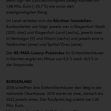
beim Top-Ten Durchschnittspreis belegt Kärnten mit
1,66 Mio. Euro (-25,7 %) wie zuvor den
zweitgünstigsten Rang.
Im Land verteilen sich die
Kärntner Immobilien
-
Kostbarkeiten wie folgt: jeweils vier in Klagenfurt-Stadt
(2021: drei) und Klagenfurt-Land (sechs), jeweils zwei
in Hermagor (0) und Villach (sechs) und jeweils eine in
Feldkirchen (eine) und Spittal/Drau (eine).
Der
RE/MAX-Luxury-Preisindex
für Einfamilienhäuser
in Kärnten ergibt ein Minus von 6,5 % nach +9,3 % in
der Vorperiode.
BURGENLAND
2018 schafften drei Einfamilienhäuser den Weg in die
nationale Oberklasse. 2019 waren es zwei, danach bis
2022 jeweils eines. Der Kaufpreis lag zuletzt bei 1,30
Mio. Euro.