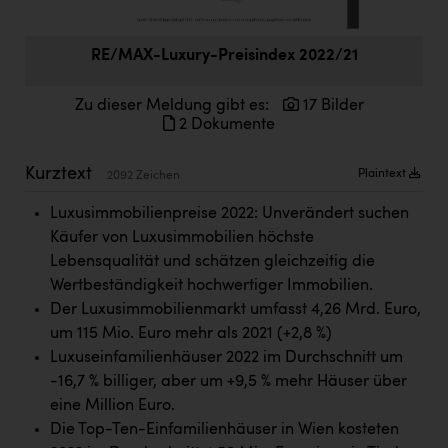
Doppler Gruppe
ERLUS AG
RE/MAX-Luxury-Preisindex 2022/21
everfield
Zu dieser Meldung gibt es:
17 Bilder
2 Dokumente
Firmenradl
Fristads Austria
Kurztext
Plaintext
2092 Zeichen
HIG Infomotion Group
Luxusimmobilienpreise 2022: Unverändert suchen
Käufer von Luxusimmobilien höchste
IFE Austria GmbH
Lebensqualität und schätzen gleichzeitig die
Immotech
Wertbeständigkeit hochwertiger Immobilien.
Der Luxusimmobilienmarkt umfasst 4,26 Mrd. Euro,
INTERSPAR
um 115 Mio. Euro mehr als 2021 (+2,8 %)
INTERSPORT Austria
Luxuseinfamilienhäuser 2022 im Durchschnitt um
-16,7 % billiger, aber um +9,5 % mehr Häuser über
Jesolo
eine Million Euro.
Jane Goodall Institute Austria
Die Top-Ten-Einfamilienhäuser in Wien kosteten