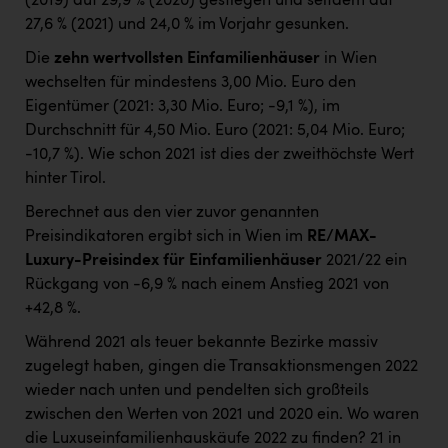
(2019) auf 29,9 % (2020) gestiegen und seitdem auf
27,6 % (2021) und 24,0 % im Vorjahr gesunken.
Die
zehn wertvollsten Einfamilienhäuser
in Wien
wechselten für mindestens 3,00 Mio. Euro den
Eigentümer (2021: 3,30 Mio. Euro; -9,1 %), im
Durchschnitt für 4,50 Mio. Euro (2021: 5,04 Mio. Euro;
-10,7 %). Wie schon 2021 ist dies der zweithöchste Wert
hinter Tirol.
Berechnet aus den vier zuvor genannten
Preisindikatoren ergibt sich in Wien im
RE/MAX-
Luxury-Preisindex für Einfamilienhäuser
2021/22 ein
Rückgang von -6,9 % nach einem Anstieg 2021 von
+42,8 %.
Während 2021 als teuer bekannte Bezirke massiv
zugelegt haben, gingen die Transaktionsmengen 2022
wieder nach unten und pendelten sich großteils
zwischen den Werten von 2021 und 2020 ein. Wo waren
die Luxuseinfamilienhauskäufe 2022 zu finden? 21 in