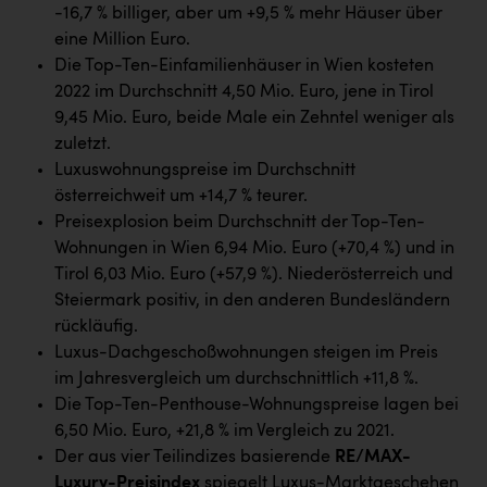
Wirtschaftskammer OÖ Energiehandel
-16,7 % billiger, aber um +9,5 % mehr Häuser über
eine Million Euro.
Dopgas
Die Top-Ten-Einfamilienhäuser in Wien kosteten
kunden basics
2022 im Durchschnitt 4,50 Mio. Euro, jene in Tirol
9,45 Mio. Euro, beide Male ein Zehntel weniger als
kontakt
zuletzt.
Luxuswohnungspreise im Durchschnitt
österreichweit um +14,7 % teurer.
Preisexplosion beim Durchschnitt der Top-Ten-
Wohnungen in Wien 6,94 Mio. Euro (+70,4 %) und in
Tirol 6,03 Mio. Euro (+57,9 %). Niederösterreich und
Steiermark positiv, in den anderen Bundesländern
rückläufig.
Luxus-Dachgeschoßwohnungen steigen im Preis
im Jahresvergleich um durchschnittlich +11,8 %.
Die Top-Ten-Penthouse-Wohnungspreise lagen bei
6,50 Mio. Euro, +21,8 % im Vergleich zu 2021.
Der aus vier Teilindizes basierende
RE/MAX-
Luxury-Preisindex
spiegelt Luxus-Marktgeschehen