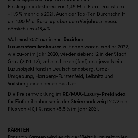
Einstiegsmindestpreis von 1,45 Mio. Euro. Das ist um
+11,5 % mehr als 2021. Auch der Top-Ten Durchschnitt
um 1,90 Mio. Euro lag über dem Vorjahresniveau,
nämlich um +13,4 %.
Während 2021 nur in vier
Bezirken
Luxuseinfamilienhäuser
zu finden waren, sind es 2022,
wie zuvor im Jahr 2020, wieder sieben: 12 in der Stadt
Graz (2021: 12), zehn in Liezen (fünf) und jeweils ein
Luxusobjekt fand in Deutschlandsberg, Graz-
Umgebung, Hartberg-Fürstenfeld, Leibnitz und
Voitsberg einen neuen Besitzer.
Die Preisentwicklung im
RE/MAX-Luxury-Preisindex
für Einfamilienhäuser in der Steiermark zeigt 2022 ein
Plus von +10,1 %, nach +5,5 % im Jahr 2021.
KÄRNTEN
Fans von Kärnten wird es ob der Vielzahl an reizvollen