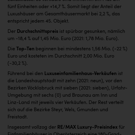
fünf Einheiten oder +14,7 %. Somit liegt der Anteil der
Luxushäuser am Gesamthäusermarkt bei 2,2 %, das
entspricht jedem 45. Objekt.
Der
Durchschnittspreis
ist spürbar gesunken, nämlich
um -18,4 % auf 1,45 Mio. Euro (2021: 1,78 Mio. Euro).
Die
Top-Ten
beginnen bei mindestens 1,56 Mio. (-22 %)
Euro und kosteten im Durchschnitt 2,00 Mio. Euro
(-30,2 %).
Führend bei den
Luxuseinfamilienhaus-Verkäufen
ist
die Landeshauptstadt mit zehn (2021: neun), vor den
Bezirken Vöcklabruck mit sieben (2021: sieben), Urfahr-
Umgebung mit sechs (0) und Braunau am Inn und
Linz-Land mit jeweils vier Verkäufen. Der Rest verteilt
sich auf die Bezirke Steyr, Wels, Gmunden und
Freistadt.
Insgesamt vollzog der
RE/MAX Luxury-Preisindex
für
Einfamilienhäuser in Oberösterreich eine 180-Grad-