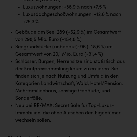
+34,7 % (2021/20)
PEZ
Luxuswohnungen: +36,9 % nach +7,5 %
PÜSPÖK
Luxusdachgeschoßwohnungen: +12,6 % nach
+25,3 %.
REMAX
Gebäude am See: 289 (+52,9 %) im Gesamtwert
RE/MAX Welcome
von 298,5 Mio. Euro (+154,8 %)
Seegrundstücke (unbebaut): 96 (-18,6 %) im
Resch&Frisch
Gesamtwert von 20,1 Mio. Euro (-31,4 %)
RUBBLE MASTER
Schlösser, Burgen, Herrensitze sind statistisch aus
der Kaufpreissammlung kaum zu eruieren. Sie
Ruderclub Wels
finden sich je nach Nutzung und Umfeld in den
SCRI - Salzburg Cancer Research Institute
Kategorien Landwirtschaft, Wald, Hotel/Pension,
Mehrfamilienhaus, sonstige Gebäude, und
SCHMACHTL GmbH
Sonderfälle.
Schwingshandl - automation technology gmbh
Neu bei RE/MAX: Secret Sale für Top-Luxus-
Immobilien, die ohne Aufsehen den Eigentümer
Seher + Partner
wechseln sollen.
Smurfit Westrock Nettingsdorf