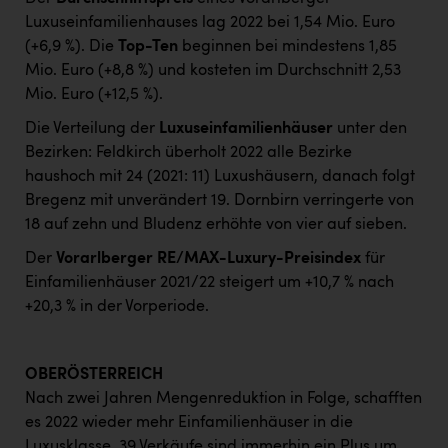
Luxuseinfamilienhauses lag 2022 bei 1,54 Mio. Euro
(+6,9 %). Die
Top-Ten
beginnen bei mindestens 1,85
Mio. Euro (+8,8 %) und kosteten im Durchschnitt 2,53
Mio. Euro (+12,5 %).
Die Verteilung der
Luxuseinfamilienhäuser
unter den
Bezirken: Feldkirch überholt 2022 alle Bezirke
haushoch mit 24 (2021: 11) Luxushäusern, danach folgt
Bregenz mit unverändert 19. Dornbirn verringerte von
18 auf zehn und Bludenz erhöhte von vier auf sieben.
Der
Vorarlberger RE/MAX-Luxury-Preisindex
für
Einfamilienhäuser 2021/22 steigert um +10,7 % nach
+20,3 % in der Vorperiode.
OBERÖSTERREICH
Nach zwei Jahren Mengenreduktion in Folge, schafften
es 2022 wieder mehr Einfamilienhäuser in die
Luxusklasse. 39 Verkäufe sind immerhin ein Plus um