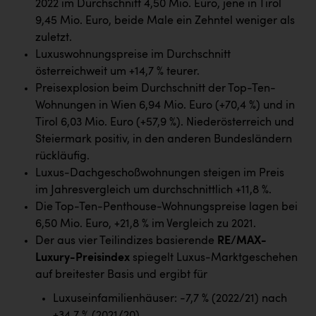
2022 im Durchschnitt 4,50 Mio. Euro, jene in Tirol
Kärcher
9,45 Mio. Euro, beide Male ein Zehntel weniger als
Karin Liedl
zuletzt.
Luxuswohnungspreise im Durchschnitt
KEBA
österreichweit um +14,7 % teurer.
KIWI Kinderwunsch Institut Dr. Loimer
Preisexplosion beim Durchschnitt der Top-Ten-
Wohnungen in Wien 6,94 Mio. Euro (+70,4 %) und in
KLIPP Frisör
Tirol 6,03 Mio. Euro (+57,9 %). Niederösterreich und
Kleider Bauer
Steiermark positiv, in den anderen Bundesländern
rückläufig.
Kremsmüller Anlagenbau GmbH
Luxus-Dachgeschoßwohnungen steigen im Preis
im Jahresvergleich um durchschnittlich +11,8 %.
Maximarkt
Die Top-Ten-Penthouse-Wohnungspreise lagen bei
Oldtimer Raststationen und Motorhotels
6,50 Mio. Euro, +21,8 % im Vergleich zu 2021.
Der aus vier Teilindizes basierende
RE/MAX-
Österreichischer Kachelofenverband
Luxury-Preisindex
spiegelt Luxus-Marktgeschehen
Orlen
auf breitester Basis und ergibt für
Passage Linz
Luxuseinfamilienhäuser: -7,7 % (2022/21) nach