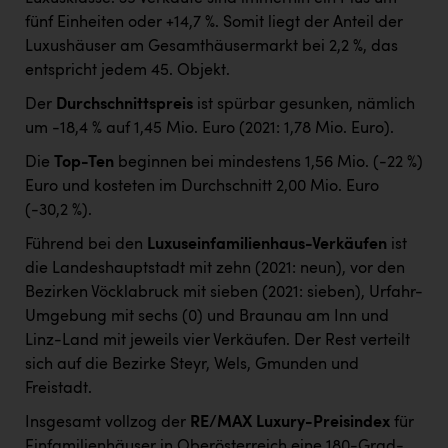
fünf Einheiten oder +14,7 %. Somit liegt der Anteil der
Luxushäuser am Gesamthäusermarkt bei 2,2 %, das
entspricht jedem 45. Objekt.
Der
Durchschnittspreis
ist spürbar gesunken, nämlich
um -18,4 % auf 1,45 Mio. Euro (2021: 1,78 Mio. Euro).
Die
Top-Ten
beginnen bei mindestens 1,56 Mio. (-22 %)
Euro und kosteten im Durchschnitt 2,00 Mio. Euro
(-30,2 %).
Führend bei den
Luxuseinfamilienhaus-Verkäufen
ist
die Landeshauptstadt mit zehn (2021: neun), vor den
Bezirken Vöcklabruck mit sieben (2021: sieben), Urfahr-
Umgebung mit sechs (0) und Braunau am Inn und
Linz-Land mit jeweils vier Verkäufen. Der Rest verteilt
sich auf die Bezirke Steyr, Wels, Gmunden und
Freistadt.
Insgesamt vollzog der
RE/MAX Luxury-Preisindex
für
Einfamilienhäuser in Oberösterreich eine 180-Grad-