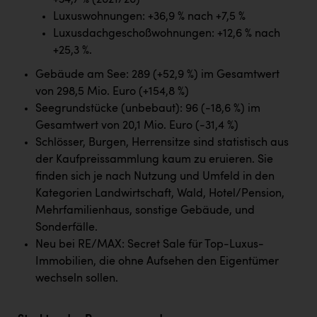
+34,7 % (2021/20)
PEZ
Luxuswohnungen: +36,9 % nach +7,5 %
PÜSPÖK
Luxusdachgeschoßwohnungen: +12,6 % nach
+25,3 %.
REMAX
Gebäude am See: 289 (+52,9 %) im Gesamtwert
RE/MAX Welcome
von 298,5 Mio. Euro (+154,8 %)
Seegrundstücke (unbebaut): 96 (-18,6 %) im
Resch&Frisch
Gesamtwert von 20,1 Mio. Euro (-31,4 %)
RUBBLE MASTER
Schlösser, Burgen, Herrensitze sind statistisch aus
der Kaufpreissammlung kaum zu eruieren. Sie
Ruderclub Wels
finden sich je nach Nutzung und Umfeld in den
SCRI - Salzburg Cancer Research Institute
Kategorien Landwirtschaft, Wald, Hotel/Pension,
Mehrfamilienhaus, sonstige Gebäude, und
SCHMACHTL GmbH
Sonderfälle.
Schwingshandl - automation technology gmbh
Neu bei RE/MAX: Secret Sale für Top-Luxus-
Immobilien, die ohne Aufsehen den Eigentümer
Seher + Partner
wechseln sollen.
Smurfit Westrock Nettingsdorf