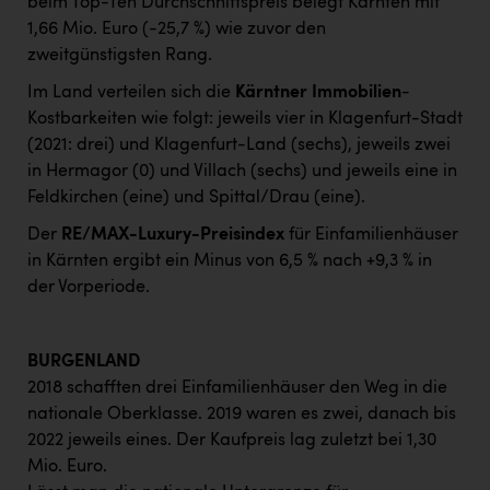
beim Top-Ten Durchschnittspreis belegt Kärnten mit
1,66 Mio. Euro (-25,7 %) wie zuvor den
zweitgünstigsten Rang.
Im Land verteilen sich die
Kärntner Immobilien
-
Kostbarkeiten wie folgt: jeweils vier in Klagenfurt-Stadt
(2021: drei) und Klagenfurt-Land (sechs), jeweils zwei
in Hermagor (0) und Villach (sechs) und jeweils eine in
Feldkirchen (eine) und Spittal/Drau (eine).
Der
RE/MAX-Luxury-Preisindex
für Einfamilienhäuser
in Kärnten ergibt ein Minus von 6,5 % nach +9,3 % in
der Vorperiode.
BURGENLAND
2018 schafften drei Einfamilienhäuser den Weg in die
nationale Oberklasse. 2019 waren es zwei, danach bis
2022 jeweils eines. Der Kaufpreis lag zuletzt bei 1,30
Mio. Euro.