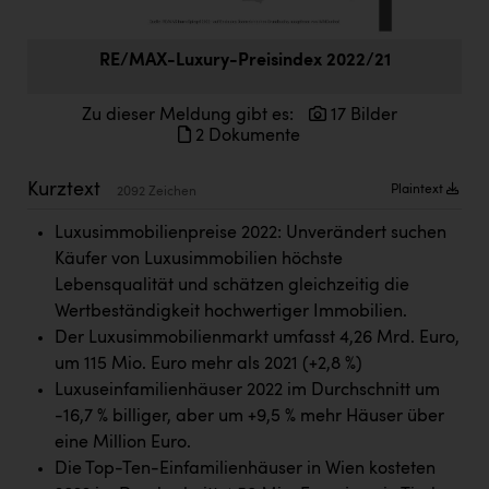
Doppler Gruppe
ERLUS AG
RE/MAX-Luxury-Preisindex 2022/21
everfield
Zu dieser Meldung gibt es:
17 Bilder
2 Dokumente
Firmenradl
Fristads Austria
Kurztext
Plaintext
2092 Zeichen
HIG Infomotion Group
Luxusimmobilienpreise 2022: Unverändert suchen
Käufer von Luxusimmobilien höchste
IFE Austria GmbH
Lebensqualität und schätzen gleichzeitig die
Immotech
Wertbeständigkeit hochwertiger Immobilien.
Der Luxusimmobilienmarkt umfasst 4,26 Mrd. Euro,
INTERSPAR
um 115 Mio. Euro mehr als 2021 (+2,8 %)
INTERSPORT Austria
Luxuseinfamilienhäuser 2022 im Durchschnitt um
-16,7 % billiger, aber um +9,5 % mehr Häuser über
Jesolo
eine Million Euro.
Jane Goodall Institute Austria
Die Top-Ten-Einfamilienhäuser in Wien kosteten