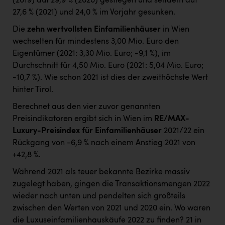
(2019) auf 29,9 % (2020) gestiegen und seitdem auf
27,6 % (2021) und 24,0 % im Vorjahr gesunken.
Die
zehn wertvollsten Einfamilienhäuser
in Wien
wechselten für mindestens 3,00 Mio. Euro den
Eigentümer (2021: 3,30 Mio. Euro; -9,1 %), im
Durchschnitt für 4,50 Mio. Euro (2021: 5,04 Mio. Euro;
-10,7 %). Wie schon 2021 ist dies der zweithöchste Wert
hinter Tirol.
Berechnet aus den vier zuvor genannten
Preisindikatoren ergibt sich in Wien im
RE/MAX-
Luxury-Preisindex für Einfamilienhäuser
2021/22 ein
Rückgang von -6,9 % nach einem Anstieg 2021 von
+42,8 %.
Während 2021 als teuer bekannte Bezirke massiv
zugelegt haben, gingen die Transaktionsmengen 2022
wieder nach unten und pendelten sich großteils
zwischen den Werten von 2021 und 2020 ein. Wo waren
die Luxuseinfamilienhauskäufe 2022 zu finden? 21 in