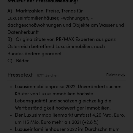
Struktur der Presseaussendung:
TCL
A) Marktzahlen, Preise, Trends für
TGW Logistics
Luxuseinfamilienhäuser, -wohnungen, -
TRAILOMAT & Cycling Austria
dachgeschoßwohnungen und Objekte am Wasser und
Datenherkunft
VERITAS
B) Originalzitate von RE/MAX Experten aus ganz
Vier Diamanten
Österreich betreffend Luxusimmobilien, nach
Bundesländern geordnet
Vorlagenportal
C) Bilder
Wir besiegen Krebs
Pressetext
Plaintext
57111 Zeichen
Wirtschaftskammer OÖ
Luxusimmobilienpreise 2022: Unverändert suchen
ZGONC
Käufer von Luxusimmobilien höchste
ZULuft - Zukunft Luft Austria
Lebensqualität und schätzen gleichzeitig die
Wertbeständigkeit hochwertiger Immobilien.
z.l.ö.
Der Luxusimmobilienmarkt umfasst 4,26 Mrd. Euro,
Österreichisches Hebammengremium
um 115 Mio. Euro mehr als 2021 (+2,8 %)
Luxuseinfamilienhäuser 2022 im Durchschnitt um