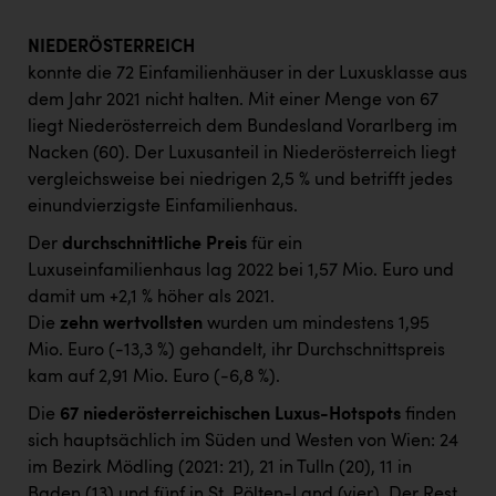
NIEDERÖSTERREICH
konnte die 72 Einfamilienhäuser in der Luxusklasse aus
dem Jahr 2021 nicht halten. Mit einer Menge von 67
liegt Niederösterreich dem Bundesland Vorarlberg im
Nacken (60). Der Luxusanteil in Niederösterreich liegt
vergleichsweise bei niedrigen 2,5 % und betrifft jedes
einundvierzigste Einfamilienhaus.
Der
durchschnittliche Preis
für ein
Luxuseinfamilienhaus lag 2022 bei 1,57 Mio. Euro und
damit um +2,1 % höher als 2021.
Die
zehn wertvollsten
wurden um mindestens 1,95
Mio. Euro (-13,3 %) gehandelt, ihr Durchschnittspreis
kam auf 2,91 Mio. Euro (-6,8 %).
Die
67 niederösterreichischen Luxus-Hotspots
finden
sich hauptsächlich im Süden und Westen von Wien: 24
im Bezirk Mödling (2021: 21), 21 in Tulln (20), 11 in
Baden (13) und fünf in St. Pölten-Land (vier). Der Rest