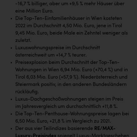
Wirtschaftskammer OÖ Energiehandel
-16,7 % billiger, aber um +9,5 % mehr Häuser über
eine Million Euro.
Dopgas
Die Top-Ten-Einfamilienhäuser in Wien kosteten
kunden basics
2022 im Durchschnitt 4,50 Mio. Euro, jene in Tirol
9,45 Mio. Euro, beide Male ein Zehntel weniger als
kontakt
zuletzt.
Luxuswohnungspreise im Durchschnitt
österreichweit um +14,7 % teurer.
Preisexplosion beim Durchschnitt der Top-Ten-
Wohnungen in Wien 6,94 Mio. Euro (+70,4 %) und in
Tirol 6,03 Mio. Euro (+57,9 %). Niederösterreich und
Steiermark positiv, in den anderen Bundesländern
rückläufig.
Luxus-Dachgeschoßwohnungen steigen im Preis
im Jahresvergleich um durchschnittlich +11,8 %.
Die Top-Ten-Penthouse-Wohnungspreise lagen bei
6,50 Mio. Euro, +21,8 % im Vergleich zu 2021.
Der aus vier Teilindizes basierende
RE/MAX-
Luxury-Preisindex
spiegelt Luxus-Marktgeschehen