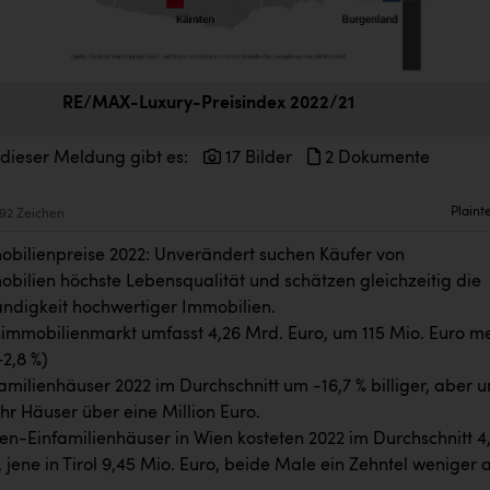
RE/MAX-Luxury-Preisindex 2022/21
 dieser Meldung gibt es:
17 Bilder
2 Dokumente
Plaint
92 Zeichen
bilienpreise 2022: Unverändert suchen Käufer von
bilien höchste Lebensqualität und schätzen gleichzeitig die
ndigkeit hochwertiger Immobilien.
immobilienmarkt umfasst 4,26 Mrd. Euro, um 115 Mio. Euro m
+2,8 %)
amilienhäuser 2022 im Durchschnitt um -16,7 % billiger, aber 
hr Häuser über eine Million Euro.
en-Einfamilienhäuser in Wien kosteten 2022 im Durchschnitt 4
 jene in Tirol 9,45 Mio. Euro, beide Male ein Zehntel weniger a