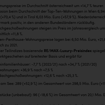
ungspreise im Durchschnitt österreichweit um +14,7 % teurer.
osion beim Durchschnitt der Top-Ten-Wohnungen in Wien 6,94
(+70,4 %) und in Tirol 6,03 Mio. Euro (+57,9 %). Niederösterreic
rmark positiv, in den anderen Bundesländern rückläufig.
chgeschoßwohnungen steigen im Preis im Jahresvergleich um
ttlich +11,8 %.
en-Penthouse-Wohnungspreise lagen bei 6,50 Mio. Euro, +21,
ch zu 2021.
ier Teilindizes basierende
RE/MAX-Luxury-Preisindex
spiegel
ktgeschehen auf breitester Basis und ergibt für
infamilienhäuser: -7,7 % (2022/21) nach +34,7 % (2021/20)
wohnungen: +36,9 % nach +7,5 %
dachgeschoßwohnungen: +12,6 % nach +25,3 %.
m See: 289 (+52,9 %) im Gesamtwert von 298,5 Mio. Euro (+1
tücke (unbebaut): 96 (-18,6 %) im Gesamtwert von 20,1 Mio. 