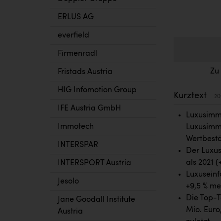
ERLUS AG
everfield
Firmenradl
Zu
Fristads Austria
HIG Infomotion Group
Kurztext
20
IFE Austria GmbH
Luxusimmo
Immotech
Luxusimmo
Wertbestä
INTERSPAR
Der Luxus
als 2021 (
INTERSPORT Austria
Luxuseinf
Jesolo
+9,5 % me
Die Top-T
Jane Goodall Institute
Mio. Euro,
Austria