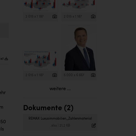
2 015 x 1 187
2 015 x 1 187
ext
2 015 x 1 187
5 000 x 6 667
weitere ...
ehr
Dokumente (2)
um
REMAX Luxusimmobilien_Zahlenmaterial
,50
.xlsx
|
21,2 KB
ls