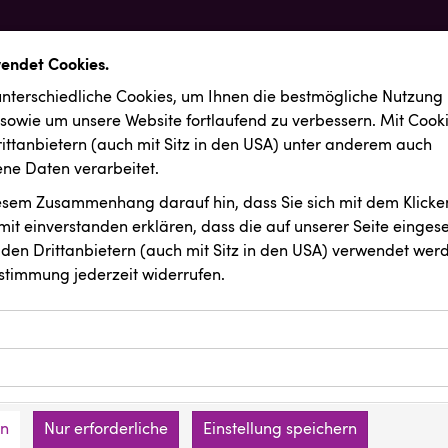
wendet Cookies.
nterschiedliche Cookies, um Ihnen die best­mögliche Nutzung
 sowie um unsere Website fortlaufend zu verbessern. Mit Cook
ittanbietern (auch mit Sitz in den USA) unter anderem auch
e Daten verarbeitet.
iesem Zusammenhang darauf hin, dass Sie sich mit dem Klicken
it ein­ver­standen erklären, dass die auf unserer Seite einges
den Drittanbietern (auch mit Sitz in den USA) verwendet werd
stimmung jederzeit widerrufen.
ookies ermöglichen grundlegende Funktionen und sind für die 
Website erforderlich. Diese Cookies speichern keine persone
ussendungen
REMAX
ies erfassen Informationen anonym. Diese Informationen helfe
den an keine Dritten übermittelt.
e unsere Besucher unsere Website nutzen.
en
Nur erforderliche
Einstellung speichern
mer der Website (Erstanbieter)