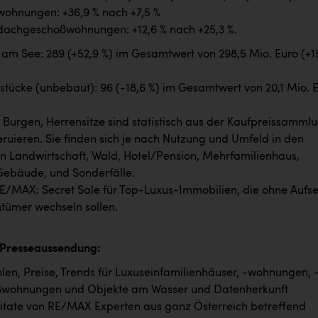
wohnungen: +36,9 % nach +7,5 %
dachgeschoßwohnungen: +12,6 % nach +25,3 %.
m See: 289 (+52,9 %) im Gesamtwert von 298,5 Mio. Euro (+1
tücke (unbebaut): 96 (-18,6 %) im Gesamtwert von 20,1 Mio. 
, Burgen, Herrensitze sind statistisch aus der Kaufpreissamml
ruieren. Sie finden sich je nach Nutzung und Umfeld in den
n Landwirtschaft, Wald, Hotel/Pension, Mehrfamilienhaus,
Gebäude, und Sonderfälle.
E/MAX: Secret Sale für Top-Luxus-Immobilien, die ohne Aufs
tümer wechseln sollen.
 Presseaussendung:
en, Preise, Trends für Luxuseinfamilienhäuser, -wohnungen, 
wohnungen und Objekte am Wasser und Datenherkunft
itate von RE/MAX Experten aus ganz Österreich betreffend