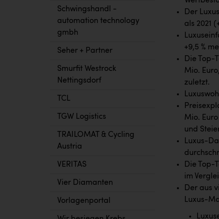
Wertbestä
Schwingshandl -
Der Luxus
automation technology
als 2021 (
gmbh
Luxuseinf
+9,5 % me
Seher + Partner
Die Top-T
Smurfit Westrock
Mio. Euro,
Nettingsdorf
zuletzt.
Luxuswohn
TCL
Preisexpl
TGW Logistics
Mio. Euro 
und Steie
TRAILOMAT & Cycling
Luxus-Da
Austria
durchschni
VERITAS
Die Top-T
im Verglei
Vier Diamanten
Der aus v
Luxus-Mar
Vorlagenportal
Luxuse