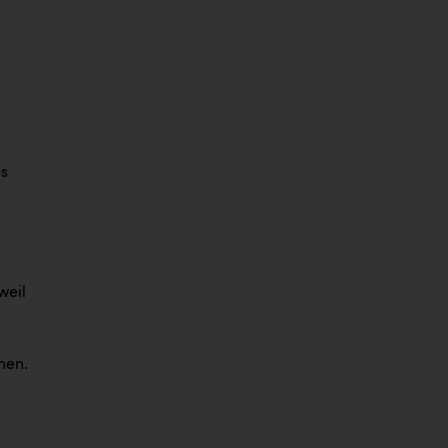
es
weil
men.