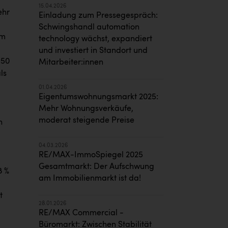
15.04.2026
ehr
Einladung zum Pressegespräch:
Schwingshandl automation
um
technology wächst, expandiert
und investiert in Standort und
,50
Mitarbeiter:innen
ls
01.04.2026
Eigentumswohnungsmarkt 2025:
Mehr Wohnungsverkäufe,
moderat steigende Preise
h
04.03.2026
RE/MAX-ImmoSpiegel 2025
Gesamtmarkt: Der Aufschwung
8 %
am Immobilienmarkt ist da!
t
28.01.2026
RE/MAX Commercial -
Büromarkt: Zwischen Stabilität