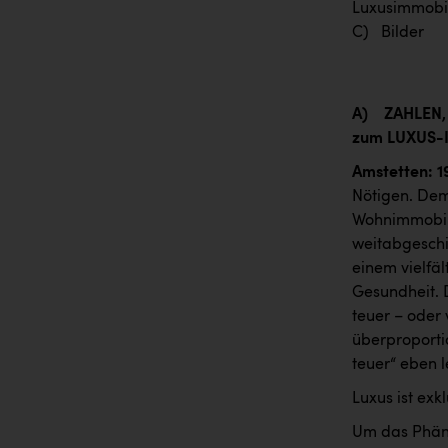
Luxusimmobil
C) Bilder
A)
ZAHLEN,
zum LUXUS
Amstetten: 1
Nötigen. Deme
Wohnimmobili
weitabgeschi
einem vielfäl
Gesundheit. 
teuer – oder
überproporti
teuer“ eben 
Luxus ist ex
Um das Phän