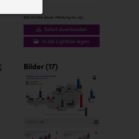
ID auf Ihrem
 der Website
Alle Inhalte dieser Meldung als .zip:
Sofort downloaden
In die Lightbox legen
Bilder (17)
2 015 x 1 187