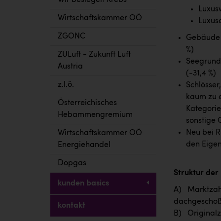
Wir besiegen Krebs
Luxus
Wirtschaftskammer OÖ
Luxus
ZGONC
Gebäude a
%)
ZULuft - Zukunft Luft
Seegrunds
Austria
(-31,4 %)
z.l.ö.
Schlösser
kaum zu e
Österreichisches
Kategorie
Hebammengremium
sonstige 
Neu bei R
Wirtschaftskammer OÖ
den Eigen
Energiehandel
Dopgas
Struktur der
kunden basics
A) Marktzahl
dachgeschoß
kontakt
B) Originalz