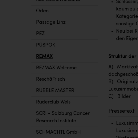
Schlösser
kaum zu e
Orlen
Kategorie
Passage Linz
sonstige 
Neu bei R
PEZ
den Eigen
PÜSPÖK
REMAX
Struktur der
A) Marktzahl
RE/MAX Welcome
dachgeschoß
Resch&Frisch
B) Originalz
Luxusimmobil
RUBBLE MASTER
C) Bilder
Ruderclub Wels
Pressetext
SCRI - Salzburg Cancer
Research Institute
Luxusimmo
Luxusimmo
SCHMACHTL GmbH