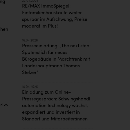
22.04.2026
ung
RE/MAX ImmoSpiegel:
Einfamilienhauskäufe weiter
spürbar im Aufschwung, Preise
moderat im Plus!
ehen
16.04.2026
Presseeinladung: „The next step:
Spatenstich für neues
Bürogebäude in Marchtrenk mit
-
Landeshauptmann Thomas
Stelzer“
15.04.2026
Einladung zum Online-
Pressegespräch: Schwingshandl
ext
automation technology wächst,
expandiert und investiert in
Standort und Mitarbeiter:innen