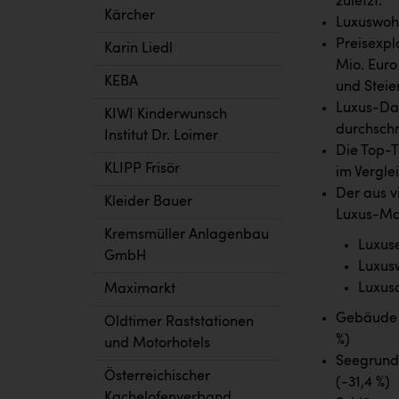
zuletzt.
Kärcher
Luxuswohn
Preisexpl
Karin Liedl
Mio. Euro 
KEBA
und Steie
Luxus-Da
KIWI Kinderwunsch
durchschni
Institut Dr. Loimer
Die Top-T
KLIPP Frisör
im Verglei
Der aus v
Kleider Bauer
Luxus-Mar
Kremsmüller Anlagenbau
Luxuse
GmbH
Luxus
Luxus
Maximarkt
Gebäude a
Oldtimer Raststationen
%)
und Motorhotels
Seegrunds
Österreichischer
(-31,4 %)
Kachelofenverband