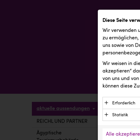
Diese Seite ver
Wir verwenden u
zu ermöglichen,
uns sowie von Dr
personenbezogen
Wir weisen in d
akzeptieren“ dam
von uns und von 
können diese Zu
Erforderlich
aktuelle aussendungen
Essenzielle C
Statistik
Funktion der 
REICHL UND PARTNER
aktuelle a
Statistik Cook
Daten und wer
verstehen, wi
Ägyptische
Alle akzeptier
Anbieter: Eigentü