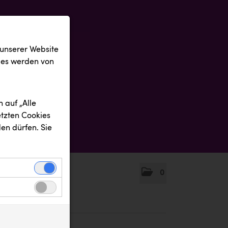
 unserer Website
ies werden von
 auf „Alle
etzten Cookies
en dürfen. Sie
0
einwandfreie
nbezogenen
n uns zu