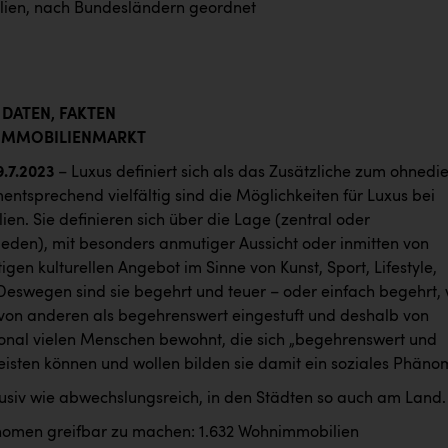
ien, nach Bundesländern geordnet
 DATEN, FAKTEN
-IMMOBILIENMARKT
9.7.2023
– Luxus definiert sich als das Zusätzliche zum ohnedi
ntsprechend vielfältig sind die Möglichkeiten für Luxus bei
en. Sie definieren sich über die Lage (zentral oder
eden), mit besonders anmutiger Aussicht oder inmitten von
tigen kulturellen Angebot im Sinne von Kunst, Sport, Lifestyle,
Deswegen sind sie begehrt und teuer – oder einfach begehrt, 
 von anderen als begehrenswert eingestuft und deshalb von
onal vielen Menschen bewohnt, die sich „begehrenswert und
leisten können und wollen bilden sie damit ein soziales Phäno
klusiv wie abwechslungsreich, in den Städten so auch am Land.
omen greifbar zu machen: 1.632 Wohnimmobilien