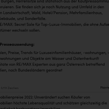
, Burgen, Herrensitze sind statistisch aus der Kaufpreissamml
ruieren. Sie finden sich je nach Nutzung und Umfeld in den
n Landwirtschaft, Wald, Hotel/Pension, Mehrfamilienhaus,
Gebäude, und Sonderfälle.
E/MAX: Secret Sale für Top-Luxus-Immobilien, die ohne Aufs
tümer wechseln sollen.
 Presseaussendung:
en, Preise, Trends für Luxuseinfamilienhäuser, -wohnungen, 
wohnungen und Objekte am Wasser und Datenherkunft
itate von RE/MAX Experten aus ganz Österreich betreffend
ien, nach Bundesländern geordnet
Plaint
57111 Zeichen
bilienpreise 2022: Unverändert suchen Käufer von
bilien höchste Lebensqualität und schätzen gleichzeitig die