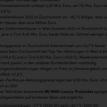
ndigkeit hochwertiger Immobilien.
immobilienmarkt umfasst 4,26 Mrd. Euro, um 115 Mio. Euro m
+2,8 %)
amilienhäuser 2022 im Durchschnitt um -16,7 % billiger, aber 
hr Häuser über eine Million Euro.
en-Einfamilienhäuser in Wien kosteten 2022 im Durchschnitt 4
 jene in Tirol 9,45 Mio. Euro, beide Male ein Zehntel weniger a
ungspreise im Durchschnitt österreichweit um +14,7 % teurer.
osion beim Durchschnitt der Top-Ten-Wohnungen in Wien 6,94
(+70,4 %) und in Tirol 6,03 Mio. Euro (+57,9 %). Niederösterreic
rmark positiv, in den anderen Bundesländern rückläufig.
chgeschoßwohnungen steigen im Preis im Jahresvergleich um
ttlich +11,8 %.
en-Penthouse-Wohnungspreise lagen bei 6,50 Mio. Euro, +21,
ch zu 2021.
ier Teilindizes basierende
RE/MAX-Luxury-Preisindex
spiegel
ktgeschehen auf breitester Basis und ergibt für
infamilienhäuser: -7,7 % (2022/21) nach +34,7 % (2021/20)