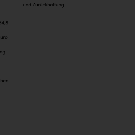
und Zurückhaltung
54,8
Euro
ung
ehen
-