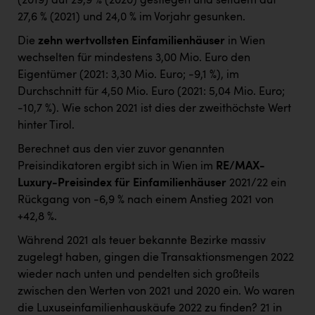
(2019) auf 29,9 % (2020) gestiegen und seitdem auf
27,6 % (2021) und 24,0 % im Vorjahr gesunken.
Die
zehn wertvollsten Einfamilienhäuser
in Wien
wechselten für mindestens 3,00 Mio. Euro den
Eigentümer (2021: 3,30 Mio. Euro; -9,1 %), im
Durchschnitt für 4,50 Mio. Euro (2021: 5,04 Mio. Euro;
-10,7 %). Wie schon 2021 ist dies der zweithöchste Wert
hinter Tirol.
Berechnet aus den vier zuvor genannten
Preisindikatoren ergibt sich in Wien im
RE/MAX-
Luxury-Preisindex für Einfamilienhäuser
2021/22 ein
Rückgang von -6,9 % nach einem Anstieg 2021 von
+42,8 %.
Während 2021 als teuer bekannte Bezirke massiv
zugelegt haben, gingen die Transaktionsmengen 2022
wieder nach unten und pendelten sich großteils
zwischen den Werten von 2021 und 2020 ein. Wo waren
die Luxuseinfamilienhauskäufe 2022 zu finden? 21 in