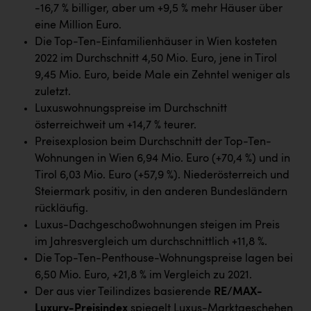
Wirtschaftskammer OÖ Energiehandel
-16,7 % billiger, aber um +9,5 % mehr Häuser über
eine Million Euro.
Dopgas
Die Top-Ten-Einfamilienhäuser in Wien kosteten
kunden basics
2022 im Durchschnitt 4,50 Mio. Euro, jene in Tirol
9,45 Mio. Euro, beide Male ein Zehntel weniger als
kontakt
zuletzt.
Luxuswohnungspreise im Durchschnitt
österreichweit um +14,7 % teurer.
Preisexplosion beim Durchschnitt der Top-Ten-
Wohnungen in Wien 6,94 Mio. Euro (+70,4 %) und in
Tirol 6,03 Mio. Euro (+57,9 %). Niederösterreich und
Steiermark positiv, in den anderen Bundesländern
rückläufig.
Luxus-Dachgeschoßwohnungen steigen im Preis
im Jahresvergleich um durchschnittlich +11,8 %.
Die Top-Ten-Penthouse-Wohnungspreise lagen bei
6,50 Mio. Euro, +21,8 % im Vergleich zu 2021.
Der aus vier Teilindizes basierende
RE/MAX-
Luxury-Preisindex
spiegelt Luxus-Marktgeschehen