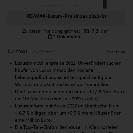
Doppler Gruppe
ERLUS AG
RE/MAX-Luxury-Preisindex 2022/21
everfield
Zu dieser Meldung gibt es:
17 Bilder
2 Dokumente
Firmenradl
Fristads Austria
Kurztext
Plaintext
2092 Zeichen
HIG Infomotion Group
Luxusimmobilienpreise 2022: Unverändert suchen
Käufer von Luxusimmobilien höchste
IFE Austria GmbH
Lebensqualität und schätzen gleichzeitig die
Immotech
Wertbeständigkeit hochwertiger Immobilien.
Der Luxusimmobilienmarkt umfasst 4,26 Mrd. Euro,
INTERSPAR
um 115 Mio. Euro mehr als 2021 (+2,8 %)
INTERSPORT Austria
Luxuseinfamilienhäuser 2022 im Durchschnitt um
-16,7 % billiger, aber um +9,5 % mehr Häuser über
Jesolo
eine Million Euro.
Jane Goodall Institute Austria
Die Top-Ten-Einfamilienhäuser in Wien kosteten