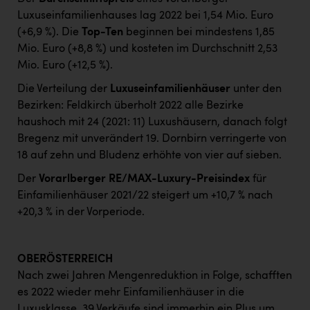
Luxuseinfamilienhauses lag 2022 bei 1,54 Mio. Euro
(+6,9 %). Die
Top-Ten
beginnen bei mindestens 1,85
Mio. Euro (+8,8 %) und kosteten im Durchschnitt 2,53
Mio. Euro (+12,5 %).
Die Verteilung der
Luxuseinfamilienhäuser
unter den
Bezirken: Feldkirch überholt 2022 alle Bezirke
haushoch mit 24 (2021: 11) Luxushäusern, danach folgt
Bregenz mit unverändert 19. Dornbirn verringerte von
18 auf zehn und Bludenz erhöhte von vier auf sieben.
Der
Vorarlberger RE/MAX-Luxury-Preisindex
für
Einfamilienhäuser 2021/22 steigert um +10,7 % nach
+20,3 % in der Vorperiode.
OBERÖSTERREICH
Nach zwei Jahren Mengenreduktion in Folge, schafften
es 2022 wieder mehr Einfamilienhäuser in die
Luxusklasse. 39 Verkäufe sind immerhin ein Plus um