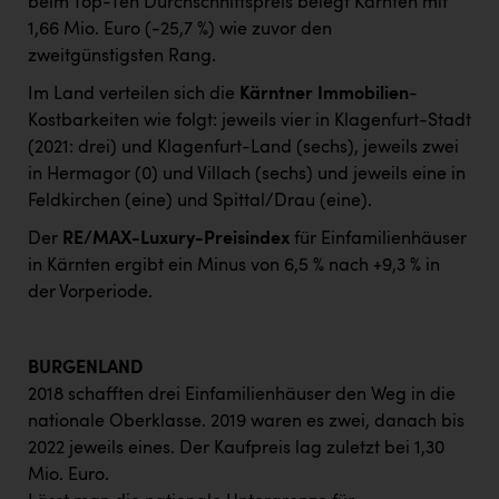
beim Top-Ten Durchschnittspreis belegt Kärnten mit
1,66 Mio. Euro (-25,7 %) wie zuvor den
zweitgünstigsten Rang.
Im Land verteilen sich die
Kärntner Immobilien
-
Kostbarkeiten wie folgt: jeweils vier in Klagenfurt-Stadt
(2021: drei) und Klagenfurt-Land (sechs), jeweils zwei
in Hermagor (0) und Villach (sechs) und jeweils eine in
Feldkirchen (eine) und Spittal/Drau (eine).
Der
RE/MAX-Luxury-Preisindex
für Einfamilienhäuser
in Kärnten ergibt ein Minus von 6,5 % nach +9,3 % in
der Vorperiode.
BURGENLAND
2018 schafften drei Einfamilienhäuser den Weg in die
nationale Oberklasse. 2019 waren es zwei, danach bis
2022 jeweils eines. Der Kaufpreis lag zuletzt bei 1,30
Mio. Euro.