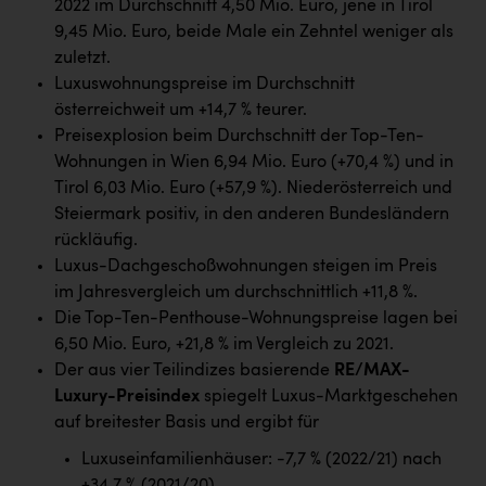
2022 im Durchschnitt 4,50 Mio. Euro, jene in Tirol
Kärcher
9,45 Mio. Euro, beide Male ein Zehntel weniger als
Karin Liedl
zuletzt.
Luxuswohnungspreise im Durchschnitt
KEBA
österreichweit um +14,7 % teurer.
KIWI Kinderwunsch Institut Dr. Loimer
Preisexplosion beim Durchschnitt der Top-Ten-
Wohnungen in Wien 6,94 Mio. Euro (+70,4 %) und in
KLIPP Frisör
Tirol 6,03 Mio. Euro (+57,9 %). Niederösterreich und
Kleider Bauer
Steiermark positiv, in den anderen Bundesländern
rückläufig.
Kremsmüller Anlagenbau GmbH
Luxus-Dachgeschoßwohnungen steigen im Preis
im Jahresvergleich um durchschnittlich +11,8 %.
Maximarkt
Die Top-Ten-Penthouse-Wohnungspreise lagen bei
Oldtimer Raststationen und Motorhotels
6,50 Mio. Euro, +21,8 % im Vergleich zu 2021.
Der aus vier Teilindizes basierende
RE/MAX-
Österreichischer Kachelofenverband
Luxury-Preisindex
spiegelt Luxus-Marktgeschehen
Orlen
auf breitester Basis und ergibt für
Passage Linz
Luxuseinfamilienhäuser: -7,7 % (2022/21) nach