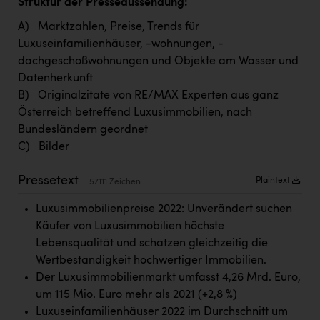
Struktur der Presseaussendung:
TCL
A) Marktzahlen, Preise, Trends für
TGW Logistics
Luxuseinfamilienhäuser, -wohnungen, -
TRAILOMAT & Cycling Austria
dachgeschoßwohnungen und Objekte am Wasser und
Datenherkunft
VERITAS
B) Originalzitate von RE/MAX Experten aus ganz
Vier Diamanten
Österreich betreffend Luxusimmobilien, nach
Bundesländern geordnet
Vorlagenportal
C) Bilder
Wir besiegen Krebs
Pressetext
Plaintext
57111 Zeichen
Wirtschaftskammer OÖ
Luxusimmobilienpreise 2022: Unverändert suchen
ZGONC
Käufer von Luxusimmobilien höchste
ZULuft - Zukunft Luft Austria
Lebensqualität und schätzen gleichzeitig die
Wertbeständigkeit hochwertiger Immobilien.
z.l.ö.
Der Luxusimmobilienmarkt umfasst 4,26 Mrd. Euro,
Österreichisches Hebammengremium
um 115 Mio. Euro mehr als 2021 (+2,8 %)
Luxuseinfamilienhäuser 2022 im Durchschnitt um