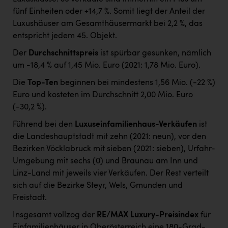
fünf Einheiten oder +14,7 %. Somit liegt der Anteil der
Luxushäuser am Gesamthäusermarkt bei 2,2 %, das
entspricht jedem 45. Objekt.
Der
Durchschnittspreis
ist spürbar gesunken, nämlich
um -18,4 % auf 1,45 Mio. Euro (2021: 1,78 Mio. Euro).
Die
Top-Ten
beginnen bei mindestens 1,56 Mio. (-22 %)
Euro und kosteten im Durchschnitt 2,00 Mio. Euro
(-30,2 %).
Führend bei den
Luxuseinfamilienhaus-Verkäufen
ist
die Landeshauptstadt mit zehn (2021: neun), vor den
Bezirken Vöcklabruck mit sieben (2021: sieben), Urfahr-
Umgebung mit sechs (0) und Braunau am Inn und
Linz-Land mit jeweils vier Verkäufen. Der Rest verteilt
sich auf die Bezirke Steyr, Wels, Gmunden und
Freistadt.
Insgesamt vollzog der
RE/MAX Luxury-Preisindex
für
Einfamilienhäuser in Oberösterreich eine 180-Grad-