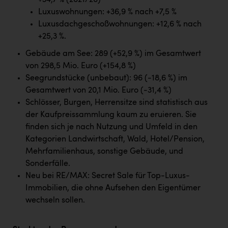
+34,7 % (2021/20)
PEZ
Luxuswohnungen: +36,9 % nach +7,5 %
PÜSPÖK
Luxusdachgeschoßwohnungen: +12,6 % nach
+25,3 %.
REMAX
Gebäude am See: 289 (+52,9 %) im Gesamtwert
RE/MAX Welcome
von 298,5 Mio. Euro (+154,8 %)
Seegrundstücke (unbebaut): 96 (-18,6 %) im
Resch&Frisch
Gesamtwert von 20,1 Mio. Euro (-31,4 %)
RUBBLE MASTER
Schlösser, Burgen, Herrensitze sind statistisch aus
der Kaufpreissammlung kaum zu eruieren. Sie
Ruderclub Wels
finden sich je nach Nutzung und Umfeld in den
SCRI - Salzburg Cancer Research Institute
Kategorien Landwirtschaft, Wald, Hotel/Pension,
Mehrfamilienhaus, sonstige Gebäude, und
SCHMACHTL GmbH
Sonderfälle.
Schwingshandl - automation technology gmbh
Neu bei RE/MAX: Secret Sale für Top-Luxus-
Immobilien, die ohne Aufsehen den Eigentümer
Seher + Partner
wechseln sollen.
Smurfit Westrock Nettingsdorf