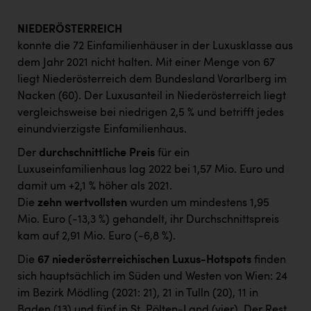
NIEDERÖSTERREICH
konnte die 72 Einfamilienhäuser in der Luxusklasse aus
dem Jahr 2021 nicht halten. Mit einer Menge von 67
liegt Niederösterreich dem Bundesland Vorarlberg im
Nacken (60). Der Luxusanteil in Niederösterreich liegt
vergleichsweise bei niedrigen 2,5 % und betrifft jedes
einundvierzigste Einfamilienhaus.
Der
durchschnittliche Preis
für ein
Luxuseinfamilienhaus lag 2022 bei 1,57 Mio. Euro und
damit um +2,1 % höher als 2021.
Die
zehn wertvollsten
wurden um mindestens 1,95
Mio. Euro (-13,3 %) gehandelt, ihr Durchschnittspreis
kam auf 2,91 Mio. Euro (-6,8 %).
Die
67 niederösterreichischen Luxus-Hotspots
finden
sich hauptsächlich im Süden und Westen von Wien: 24
im Bezirk Mödling (2021: 21), 21 in Tulln (20), 11 in
Baden (13) und fünf in St. Pölten-Land (vier). Der Rest