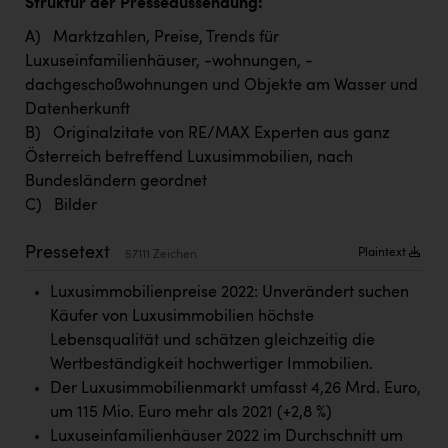
Struktur der Presseaussendung:
TCL
A) Marktzahlen, Preise, Trends für
TGW Logistics
Luxuseinfamilienhäuser, -wohnungen, -
TRAILOMAT & Cycling Austria
dachgeschoßwohnungen und Objekte am Wasser und
Datenherkunft
VERITAS
B) Originalzitate von RE/MAX Experten aus ganz
Vier Diamanten
Österreich betreffend Luxusimmobilien, nach
Bundesländern geordnet
Vorlagenportal
C) Bilder
Wir besiegen Krebs
Pressetext
Plaintext
57111 Zeichen
Wirtschaftskammer OÖ
Luxusimmobilienpreise 2022: Unverändert suchen
ZGONC
Käufer von Luxusimmobilien höchste
ZULuft - Zukunft Luft Austria
Lebensqualität und schätzen gleichzeitig die
Wertbeständigkeit hochwertiger Immobilien.
z.l.ö.
Der Luxusimmobilienmarkt umfasst 4,26 Mrd. Euro,
Österreichisches Hebammengremium
um 115 Mio. Euro mehr als 2021 (+2,8 %)
Luxuseinfamilienhäuser 2022 im Durchschnitt um