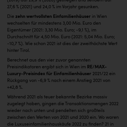
(2019) auf 29,9 % (2020) gestiegen und seitdem auf
27,6 % (2021) und 24,0 % im Vorjahr gesunken.
Die
zehn wertvollsten Einfamilienhäuser
in Wien
wechselten für mindestens 3,00 Mio. Euro den
Eigentümer (2021: 3,30 Mio. Euro; -9,1 %), im
Durchschnitt für 4,50 Mio. Euro (2021: 5,04 Mio. Euro;
-10,7 %). Wie schon 2021 ist dies der zweithöchste Wert
hinter Tirol.
Berechnet aus den vier zuvor genannten
Preisindikatoren ergibt sich in Wien im
RE/MAX-
Luxury-Preisindex für Einfamilienhäuser
2021/22 ein
Rückgang von -6,9 % nach einem Anstieg 2021 von
+42,8 %.
Während 2021 als teuer bekannte Bezirke massiv
zugelegt haben, gingen die Transaktionsmengen 2022
wieder nach unten und pendelten sich großteils
zwischen den Werten von 2021 und 2020 ein. Wo waren
die Luxuseinfamilienhauskäufe 2022 zu finden? 21 in