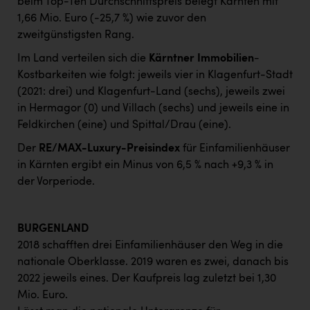
beim Top-Ten Durchschnittspreis belegt Kärnten mit
1,66 Mio. Euro (-25,7 %) wie zuvor den
zweitgünstigsten Rang.
Im Land verteilen sich die
Kärntner Immobilien
-
Kostbarkeiten wie folgt: jeweils vier in Klagenfurt-Stadt
(2021: drei) und Klagenfurt-Land (sechs), jeweils zwei
in Hermagor (0) und Villach (sechs) und jeweils eine in
Feldkirchen (eine) und Spittal/Drau (eine).
Der
RE/MAX-Luxury-Preisindex
für Einfamilienhäuser
in Kärnten ergibt ein Minus von 6,5 % nach +9,3 % in
der Vorperiode.
BURGENLAND
2018 schafften drei Einfamilienhäuser den Weg in die
nationale Oberklasse. 2019 waren es zwei, danach bis
2022 jeweils eines. Der Kaufpreis lag zuletzt bei 1,30
Mio. Euro.