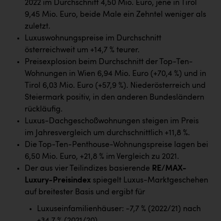
2022 im Durchschnitt 4,50 Mio. Euro, jene in Tirol
Kärcher
9,45 Mio. Euro, beide Male ein Zehntel weniger als
Karin Liedl
zuletzt.
Luxuswohnungspreise im Durchschnitt
KEBA
österreichweit um +14,7 % teurer.
KIWI Kinderwunsch Institut Dr. Loimer
Preisexplosion beim Durchschnitt der Top-Ten-
Wohnungen in Wien 6,94 Mio. Euro (+70,4 %) und in
KLIPP Frisör
Tirol 6,03 Mio. Euro (+57,9 %). Niederösterreich und
Kleider Bauer
Steiermark positiv, in den anderen Bundesländern
rückläufig.
Kremsmüller Anlagenbau GmbH
Luxus-Dachgeschoßwohnungen steigen im Preis
im Jahresvergleich um durchschnittlich +11,8 %.
Maximarkt
Die Top-Ten-Penthouse-Wohnungspreise lagen bei
Oldtimer Raststationen und Motorhotels
6,50 Mio. Euro, +21,8 % im Vergleich zu 2021.
Der aus vier Teilindizes basierende
RE/MAX-
Österreichischer Kachelofenverband
Luxury-Preisindex
spiegelt Luxus-Marktgeschehen
Orlen
auf breitester Basis und ergibt für
Passage Linz
Luxuseinfamilienhäuser: -7,7 % (2022/21) nach