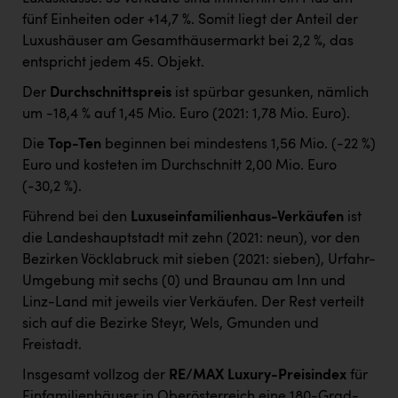
fünf Einheiten oder +14,7 %. Somit liegt der Anteil der
Luxushäuser am Gesamthäusermarkt bei 2,2 %, das
entspricht jedem 45. Objekt.
Der
Durchschnittspreis
ist spürbar gesunken, nämlich
um -18,4 % auf 1,45 Mio. Euro (2021: 1,78 Mio. Euro).
Die
Top-Ten
beginnen bei mindestens 1,56 Mio. (-22 %)
Euro und kosteten im Durchschnitt 2,00 Mio. Euro
(-30,2 %).
Führend bei den
Luxuseinfamilienhaus-Verkäufen
ist
die Landeshauptstadt mit zehn (2021: neun), vor den
Bezirken Vöcklabruck mit sieben (2021: sieben), Urfahr-
Umgebung mit sechs (0) und Braunau am Inn und
Linz-Land mit jeweils vier Verkäufen. Der Rest verteilt
sich auf die Bezirke Steyr, Wels, Gmunden und
Freistadt.
Insgesamt vollzog der
RE/MAX Luxury-Preisindex
für
Einfamilienhäuser in Oberösterreich eine 180-Grad-