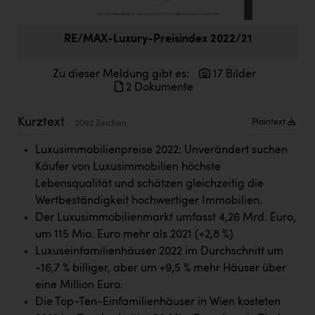
Doppler Gruppe
ERLUS AG
RE/MAX-Luxury-Preisindex 2022/21
everfield
Zu dieser Meldung gibt es:
17 Bilder
2 Dokumente
Firmenradl
Fristads Austria
Kurztext
Plaintext
2092 Zeichen
HIG Infomotion Group
Luxusimmobilienpreise 2022: Unverändert suchen
Käufer von Luxusimmobilien höchste
IFE Austria GmbH
Lebensqualität und schätzen gleichzeitig die
Immotech
Wertbeständigkeit hochwertiger Immobilien.
Der Luxusimmobilienmarkt umfasst 4,26 Mrd. Euro,
INTERSPAR
um 115 Mio. Euro mehr als 2021 (+2,8 %)
INTERSPORT Austria
Luxuseinfamilienhäuser 2022 im Durchschnitt um
-16,7 % billiger, aber um +9,5 % mehr Häuser über
Jesolo
eine Million Euro.
Jane Goodall Institute Austria
Die Top-Ten-Einfamilienhäuser in Wien kosteten