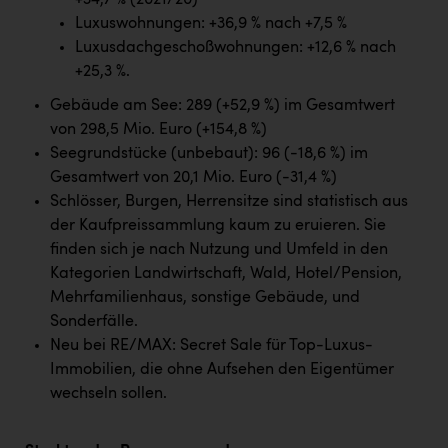
+34,7 % (2021/20)
PEZ
Luxuswohnungen: +36,9 % nach +7,5 %
PÜSPÖK
Luxusdachgeschoßwohnungen: +12,6 % nach
+25,3 %.
REMAX
Gebäude am See: 289 (+52,9 %) im Gesamtwert
RE/MAX Welcome
von 298,5 Mio. Euro (+154,8 %)
Seegrundstücke (unbebaut): 96 (-18,6 %) im
Resch&Frisch
Gesamtwert von 20,1 Mio. Euro (-31,4 %)
RUBBLE MASTER
Schlösser, Burgen, Herrensitze sind statistisch aus
der Kaufpreissammlung kaum zu eruieren. Sie
Ruderclub Wels
finden sich je nach Nutzung und Umfeld in den
SCRI - Salzburg Cancer Research Institute
Kategorien Landwirtschaft, Wald, Hotel/Pension,
Mehrfamilienhaus, sonstige Gebäude, und
SCHMACHTL GmbH
Sonderfälle.
Schwingshandl - automation technology gmbh
Neu bei RE/MAX: Secret Sale für Top-Luxus-
Immobilien, die ohne Aufsehen den Eigentümer
Seher + Partner
wechseln sollen.
Smurfit Westrock Nettingsdorf