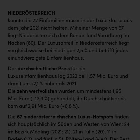
NIEDERÖSTERREICH
konnte die 72 Einfamilienhäuser in der Luxusklasse aus
dem Jahr 2021 nicht halten. Mit einer Menge von 67
liegt Niederösterreich dem Bundesland Vorarlberg im
Nacken (60). Der Luxusanteil in Niederösterreich liegt
vergleichsweise bei niedrigen 2,5 % und betrifft jedes
einundvierzigste Einfamilienhaus.
Der
durchschnittliche Preis
für ein
Luxuseinfamilienhaus lag 2022 bei 1,57 Mio. Euro und
damit um +2,1 % höher als 2021.
Die
zehn wertvollsten
wurden um mindestens 1,95
Mio. Euro (-13,3 %) gehandelt, ihr Durchschnittspreis
kam auf 2,91 Mio. Euro (-6,8 %).
Die
67 niederösterreichischen Luxus-Hotspots
finden
sich hauptsächlich im Süden und Westen von Wien: 24
im Bezirk Mödling (2021: 21), 21 in Tulln (20), 11 in
Baden (13) und fünf in St. Pölten-Land (vier). Der Rest