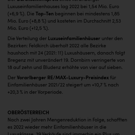
Luxuseinfamilienhauses lag 2022 bei 1,54 Mio. Euro
(+6,9 %). Die
Top-Ten
beginnen bei mindestens 1,85
Mio. Euro (+8,8 %) und kosteten im Durchschnitt 2,53
Mio. Euro (+12,5 %).
Die Verteilung der
Luxuseinfamilienhäuser
unter den
Bezirken: Feldkirch überholt 2022 alle Bezirke
haushoch mit 24 (2021: 11) Luxushäusern, danach folgt
Bregenz mit unverändert 19. Dornbirn verringerte von
18 auf zehn und Bludenz erhöhte von vier auf sieben.
Der
Vorarlberger RE/MAX-Luxury-Preisindex
für
Einfamilienhäuser 2021/22 steigert um +10,7 % nach
+20,3 % in der Vorperiode.
OBERÖSTERREICH
Nach zwei Jahren Mengenreduktion in Folge, schafften
es 2022 wieder mehr Einfamilienhäuser in die
Luxusklasse. 39 Verkäufe sind immerhin ein Plus um