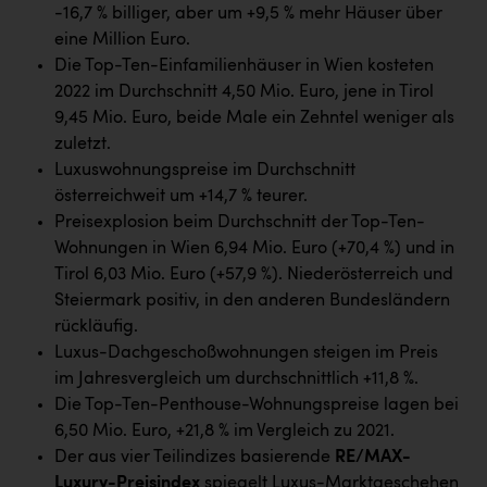
Wirtschaftskammer OÖ Energiehandel
-16,7 % billiger, aber um +9,5 % mehr Häuser über
eine Million Euro.
Dopgas
Die Top-Ten-Einfamilienhäuser in Wien kosteten
kunden basics
2022 im Durchschnitt 4,50 Mio. Euro, jene in Tirol
9,45 Mio. Euro, beide Male ein Zehntel weniger als
kontakt
zuletzt.
Luxuswohnungspreise im Durchschnitt
österreichweit um +14,7 % teurer.
Preisexplosion beim Durchschnitt der Top-Ten-
Wohnungen in Wien 6,94 Mio. Euro (+70,4 %) und in
Tirol 6,03 Mio. Euro (+57,9 %). Niederösterreich und
Steiermark positiv, in den anderen Bundesländern
rückläufig.
Luxus-Dachgeschoßwohnungen steigen im Preis
im Jahresvergleich um durchschnittlich +11,8 %.
Die Top-Ten-Penthouse-Wohnungspreise lagen bei
6,50 Mio. Euro, +21,8 % im Vergleich zu 2021.
Der aus vier Teilindizes basierende
RE/MAX-
Luxury-Preisindex
spiegelt Luxus-Marktgeschehen