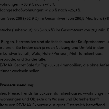
wohnungen: +36,9 % nach +7,5 %
dachgeschoßwohnungen: +12,6 % nach +25,3 %.
m See: 289 (+52,9 %) im Gesamtwert von 298,5 Mio. Euro (+1
tücke (unbebaut): 96 (-18,6 %) im Gesamtwert von 20,1 Mio. 
, Burgen, Herrensitze sind statistisch aus der Kaufpreissamml
ruieren. Sie finden sich je nach Nutzung und Umfeld in den
n Landwirtschaft, Wald, Hotel/Pension, Mehrfamilienhaus,
Gebäude, und Sonderfälle.
E/MAX: Secret Sale für Top-Luxus-Immobilien, die ohne Aufs
tümer wechseln sollen.
 Presseaussendung:
en, Preise, Trends für Luxuseinfamilienhäuser, -wohnungen, 
wohnungen und Objekte am Wasser und Datenherkunft
itate von RE/MAX Experten aus ganz Österreich betreffend