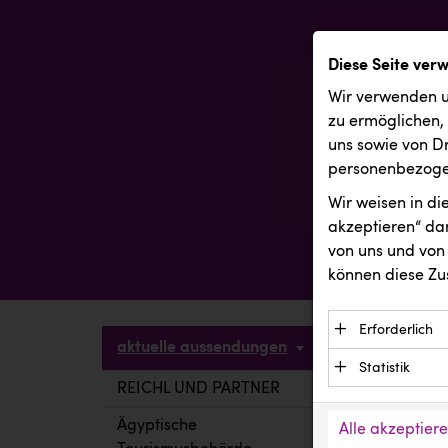
Diese Seite ver
Wir verwenden u
zu ermöglichen,
uns sowie von Dr
personenbezogen
Wir weisen in d
akzeptieren“ dam
von uns und von 
können diese Zu
Erforderlich
aktuelle aussendungen
Essenzielle C
Statistik
Funktion der 
REICHL UND PARTNER
aktuelle a
Statistik Cook
Daten und wer
verstehen, wi
Ägyptische
Alle akzeptier
Anbieter: Eigentü