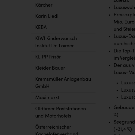
zuletzt.
Kärcher
Luxuswohn
Preisexpl
Karin Liedl
Mio. Euro 
KEBA
und Steie
Luxus-Da
KIWI Kinderwunsch
durchschni
Institut Dr. Loimer
Die Top-T
KLIPP Frisör
im Verglei
Der aus v
Kleider Bauer
Luxus-Mar
Kremsmüller Anlagenbau
Luxuse
GmbH
Luxus
Luxus
Maximarkt
Gebäude a
Oldtimer Raststationen
%)
und Motorhotels
Seegrunds
Österreichischer
(-31,4 %)
Kachelofenverband