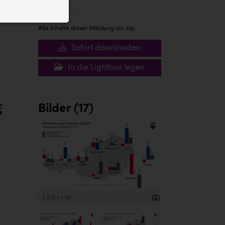
ID auf Ihrem
 der Website
Alle Inhalte dieser Meldung als .zip:
Sofort downloaden
In die Lightbox legen
Bilder (17)
2 015 x 1 187