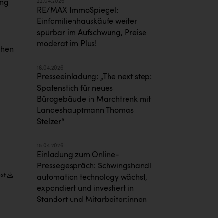
22.04.2026
ung
RE/MAX ImmoSpiegel:
Einfamilienhauskäufe weiter
spürbar im Aufschwung, Preise
moderat im Plus!
ehen
16.04.2026
Presseeinladung: „The next step:
Spatenstich für neues
Bürogebäude in Marchtrenk mit
-
Landeshauptmann Thomas
Stelzer“
15.04.2026
Einladung zum Online-
Pressegespräch: Schwingshandl
ext
automation technology wächst,
expandiert und investiert in
Standort und Mitarbeiter:innen