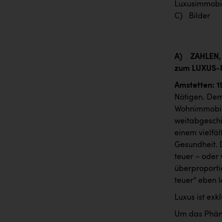
Luxusimmobil
C) Bilder
A)
ZAHLEN,
zum LUXUS
Amstetten: 1
Nötigen. Deme
Wohnimmobili
weitabgeschi
einem vielfäl
Gesundheit. 
teuer – oder
überproporti
teuer“ eben 
Luxus ist ex
Um das Phän