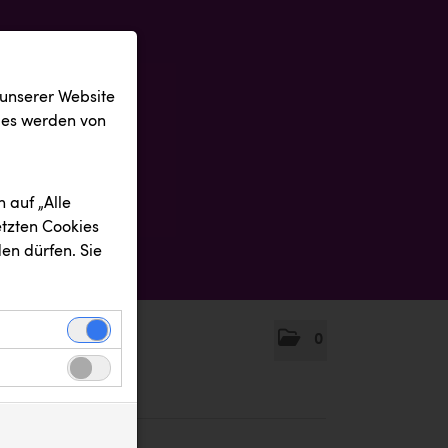
 unserer Website
ies werden von
 auf „Alle
etzten Cookies
en dürfen. Sie
0
einwandfreie
nbezogenen
n uns zu