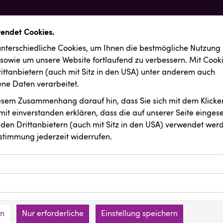
wendet Cookies.
nterschiedliche Cookies, um Ihnen die best­mögliche Nutzung
 sowie um unsere Website fortlaufend zu verbessern. Mit Cook
ittanbietern (auch mit Sitz in den USA) unter anderem auch
e Daten verarbeitet.
iesem Zusammenhang darauf hin, dass Sie sich mit dem Klicken
it ein­ver­standen erklären, dass die auf unserer Seite einges
den Drittanbietern (auch mit Sitz in den USA) verwendet werd
stimmung jederzeit widerrufen.
ookies ermöglichen grundlegende Funktionen und sind für die 
Website erforderlich. Diese Cookies speichern keine persone
ussendungen
REMAX
ies erfassen Informationen anonym. Diese Informationen helfe
den an keine Dritten übermittelt.
e unsere Besucher unsere Website nutzen.
en
Nur erforderliche
Einstellung speichern
mer der Website (Erstanbieter)