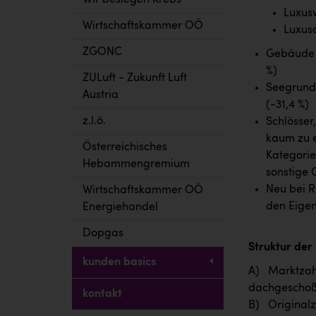
Wir besiegen Krebs
Luxus
Wirtschaftskammer OÖ
Luxus
ZGONC
Gebäude a
%)
ZULuft - Zukunft Luft
Seegrunds
Austria
(-31,4 %)
z.l.ö.
Schlösser
kaum zu e
Österreichisches
Kategorie
Hebammengremium
sonstige 
Neu bei R
Wirtschaftskammer OÖ
den Eigen
Energiehandel
Dopgas
Struktur der
kunden basics
A) Marktzahl
dachgeschoß
kontakt
B) Originalz