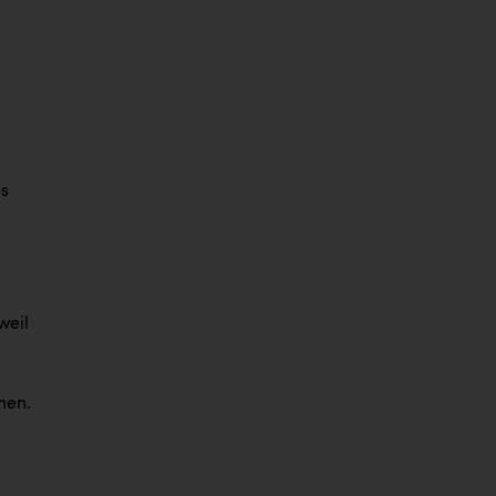
es
weil
men.