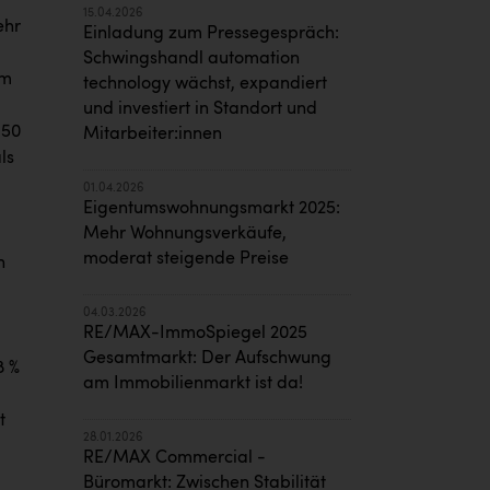
15.04.2026
ehr
Einladung zum Pressegespräch:
Schwingshandl automation
um
technology wächst, expandiert
und investiert in Standort und
,50
Mitarbeiter:innen
ls
01.04.2026
Eigentumswohnungsmarkt 2025:
Mehr Wohnungsverkäufe,
moderat steigende Preise
h
04.03.2026
RE/MAX-ImmoSpiegel 2025
Gesamtmarkt: Der Aufschwung
8 %
am Immobilienmarkt ist da!
t
28.01.2026
RE/MAX Commercial -
Büromarkt: Zwischen Stabilität