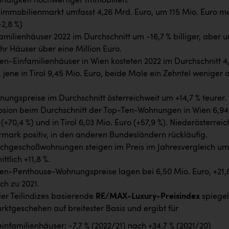
ndigkeit hochwertiger Immobilien.
immobilienmarkt umfasst 4,26 Mrd. Euro, um 115 Mio. Euro m
+2,8 %)
amilienhäuser 2022 im Durchschnitt um -16,7 % billiger, aber 
hr Häuser über eine Million Euro.
en-Einfamilienhäuser in Wien kosteten 2022 im Durchschnitt 4
 jene in Tirol 9,45 Mio. Euro, beide Male ein Zehntel weniger a
ungspreise im Durchschnitt österreichweit um +14,7 % teurer.
osion beim Durchschnitt der Top-Ten-Wohnungen in Wien 6,94
(+70,4 %) und in Tirol 6,03 Mio. Euro (+57,9 %). Niederösterreic
rmark positiv, in den anderen Bundesländern rückläufig.
chgeschoßwohnungen steigen im Preis im Jahresvergleich um
ttlich +11,8 %.
en-Penthouse-Wohnungspreise lagen bei 6,50 Mio. Euro, +21,
ch zu 2021.
ier Teilindizes basierende
RE/MAX-Luxury-Preisindex
spiegel
ktgeschehen auf breitester Basis und ergibt für
infamilienhäuser: -7,7 % (2022/21) nach +34,7 % (2021/20)