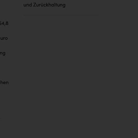
und Zurückhaltung
54,8
Euro
ung
ehen
-