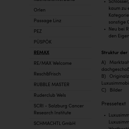
Schlösser
kaum zu e
Orlen
Kategorie
Passage Linz
sonstige 
Neu bei R
PEZ
den Eigen
PÜSPÖK
REMAX
Struktur der
A) Marktzahl
RE/MAX Welcome
dachgeschoß
Resch&Frisch
B) Originalz
Luxusimmobil
RUBBLE MASTER
C) Bilder
Ruderclub Wels
Pressetext
SCRI - Salzburg Cancer
Research Institute
Luxusimmo
Luxusimmo
SCHMACHTL GmbH