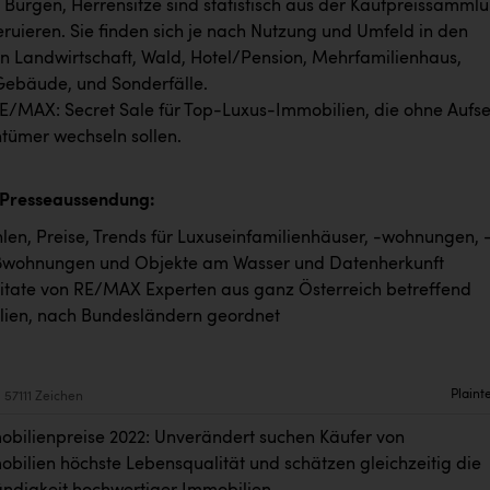
, Burgen, Herrensitze sind statistisch aus der Kaufpreissamml
ruieren. Sie finden sich je nach Nutzung und Umfeld in den
n Landwirtschaft, Wald, Hotel/Pension, Mehrfamilienhaus,
Gebäude, und Sonderfälle.
E/MAX: Secret Sale für Top-Luxus-Immobilien, die ohne Aufs
tümer wechseln sollen.
 Presseaussendung:
en, Preise, Trends für Luxuseinfamilienhäuser, -wohnungen, 
wohnungen und Objekte am Wasser und Datenherkunft
itate von RE/MAX Experten aus ganz Österreich betreffend
ien, nach Bundesländern geordnet
Plaint
57111 Zeichen
bilienpreise 2022: Unverändert suchen Käufer von
bilien höchste Lebensqualität und schätzen gleichzeitig die