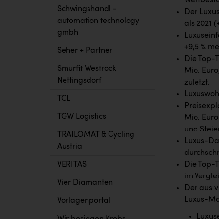
Wertbestä
Schwingshandl -
Der Luxus
automation technology
als 2021 (
gmbh
Luxuseinf
+9,5 % me
Seher + Partner
Die Top-T
Smurfit Westrock
Mio. Euro,
Nettingsdorf
zuletzt.
Luxuswohn
TCL
Preisexpl
TGW Logistics
Mio. Euro 
und Steie
TRAILOMAT & Cycling
Luxus-Da
Austria
durchschni
VERITAS
Die Top-T
im Verglei
Vier Diamanten
Der aus v
Luxus-Mar
Vorlagenportal
Luxuse