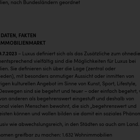
ien, nach Bundesländern geordnet
 DATEN, FAKTEN
-IMMOBILIENMARKT
9.7.2023
– Luxus definiert sich als das Zusätzliche zum ohnedi
ntsprechend vielfältig sind die Möglichkeiten für Luxus bei
en. Sie definieren sich über die Lage (zentral oder
eden), mit besonders anmutiger Aussicht oder inmitten von
tigen kulturellen Angebot im Sinne von Kunst, Sport, Lifestyle,
Deswegen sind sie begehrt und teuer – oder einfach begehrt, 
 von anderen als begehrenswert eingestuft und deshalb von
onal vielen Menschen bewohnt, die sich „begehrenswert und
leisten können und wollen bilden sie damit ein soziales Phäno
klusiv wie abwechslungsreich, in den Städten so auch am Land.
omen greifbar zu machen: 1.632 Wohnimmobilien