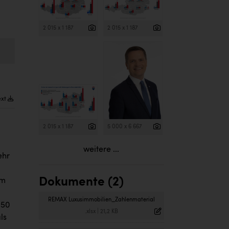
2 015 x 1 187
2 015 x 1 187
ext
2 015 x 1 187
5 000 x 6 667
weitere ...
ehr
Dokumente (2)
um
REMAX Luxusimmobilien_Zahlenmaterial
,50
.xlsx
|
21,2 KB
ls