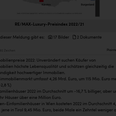
RE/MAX-Luxury-Preisindex 2022/21
 dieser Meldung gibt es:
17 Bilder
2 Dokumente
Plaint
92 Zeichen
bilienpreise 2022: Unverändert suchen Käufer von
bilien höchste Lebensqualität und schätzen gleichzeitig die
ndigkeit hochwertiger Immobilien.
immobilienmarkt umfasst 4,26 Mrd. Euro, um 115 Mio. Euro m
+2,8 %)
amilienhäuser 2022 im Durchschnitt um -16,7 % billiger, aber 
hr Häuser über eine Million Euro.
en-Einfamilienhäuser in Wien kosteten 2022 im Durchschnitt 4
 jene in Tirol 9,45 Mio. Euro, beide Male ein Zehntel weniger a