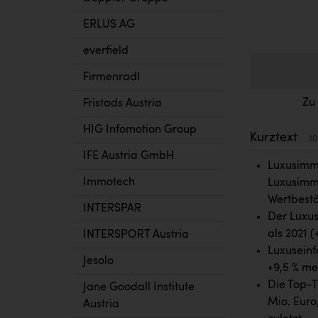
ERLUS AG
everfield
Firmenradl
Zu
Fristads Austria
HIG Infomotion Group
Kurztext
20
IFE Austria GmbH
Luxusimmo
Immotech
Luxusimmo
Wertbestä
INTERSPAR
Der Luxus
als 2021 (
INTERSPORT Austria
Luxuseinf
Jesolo
+9,5 % me
Die Top-T
Jane Goodall Institute
Mio. Euro,
Austria