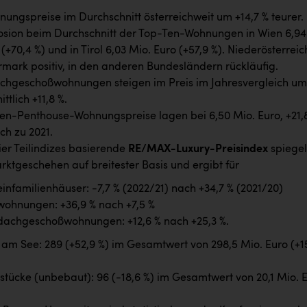
ungspreise im Durchschnitt österreichweit um +14,7 % teurer.
osion beim Durchschnitt der Top-Ten-Wohnungen in Wien 6,94
(+70,4 %) und in Tirol 6,03 Mio. Euro (+57,9 %). Niederösterreic
rmark positiv, in den anderen Bundesländern rückläufig.
chgeschoßwohnungen steigen im Preis im Jahresvergleich um
ttlich +11,8 %.
en-Penthouse-Wohnungspreise lagen bei 6,50 Mio. Euro, +21,
ch zu 2021.
ier Teilindizes basierende
RE/MAX-Luxury-Preisindex
spiegel
ktgeschehen auf breitester Basis und ergibt für
infamilienhäuser: -7,7 % (2022/21) nach +34,7 % (2021/20)
wohnungen: +36,9 % nach +7,5 %
dachgeschoßwohnungen: +12,6 % nach +25,3 %.
m See: 289 (+52,9 %) im Gesamtwert von 298,5 Mio. Euro (+1
tücke (unbebaut): 96 (-18,6 %) im Gesamtwert von 20,1 Mio. 