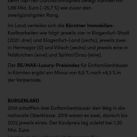
beim Top-Ten Durchschnittspreis belegt Kärnten mit
1,66 Mio. Euro (-25,7 %) wie zuvor den
zweitgünstigsten Rang.
Im Land verteilen sich die
Kärntner Immobilien
-
Kostbarkeiten wie folgt: jeweils vier in Klagenfurt-Stadt
(2021: drei) und Klagenfurt-Land (sechs), jeweils zwei
in Hermagor (0) und Villach (sechs) und jeweils eine in
Feldkirchen (eine) und Spittal/Drau (eine).
Der
RE/MAX-Luxury-Preisindex
für Einfamilienhäuser
in Kärnten ergibt ein Minus von 6,5 % nach +9,3 % in
der Vorperiode.
BURGENLAND
2018 schafften drei Einfamilienhäuser den Weg in die
nationale Oberklasse. 2019 waren es zwei, danach bis
2022 jeweils eines. Der Kaufpreis lag zuletzt bei 1,30
Mio. Euro.