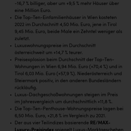
Wirtschaftskammer OÖ Energiehandel
-16,7 % billiger, aber um +9,5 % mehr Häuser über
eine Million Euro.
Dopgas
Die Top-Ten-Einfamilienhäuser in Wien kosteten
kunden basics
2022 im Durchschnitt 4,50 Mio. Euro, jene in Tirol
9,45 Mio. Euro, beide Male ein Zehntel weniger als
kontakt
zuletzt.
Luxuswohnungspreise im Durchschnitt
österreichweit um +14,7 % teurer.
Preisexplosion beim Durchschnitt der Top-Ten-
Wohnungen in Wien 6,94 Mio. Euro (+70,4 %) und in
Tirol 6,03 Mio. Euro (+57,9 %). Niederösterreich und
Steiermark positiv, in den anderen Bundesländern
rückläufig.
Luxus-Dachgeschoßwohnungen steigen im Preis
im Jahresvergleich um durchschnittlich +11,8 %.
Die Top-Ten-Penthouse-Wohnungspreise lagen bei
6,50 Mio. Euro, +21,8 % im Vergleich zu 2021.
Der aus vier Teilindizes basierende
RE/MAX-
Luxury-Preisindex
spiegelt Luxus-Marktgeschehen