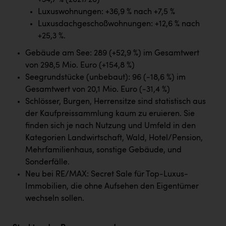
+34,7 % (2021/20)
PEZ
Luxuswohnungen: +36,9 % nach +7,5 %
PÜSPÖK
Luxusdachgeschoßwohnungen: +12,6 % nach
+25,3 %.
REMAX
Gebäude am See: 289 (+52,9 %) im Gesamtwert
RE/MAX Welcome
von 298,5 Mio. Euro (+154,8 %)
Seegrundstücke (unbebaut): 96 (-18,6 %) im
Resch&Frisch
Gesamtwert von 20,1 Mio. Euro (-31,4 %)
RUBBLE MASTER
Schlösser, Burgen, Herrensitze sind statistisch aus
der Kaufpreissammlung kaum zu eruieren. Sie
Ruderclub Wels
finden sich je nach Nutzung und Umfeld in den
SCRI - Salzburg Cancer Research Institute
Kategorien Landwirtschaft, Wald, Hotel/Pension,
Mehrfamilienhaus, sonstige Gebäude, und
SCHMACHTL GmbH
Sonderfälle.
Schwingshandl - automation technology gmbh
Neu bei RE/MAX: Secret Sale für Top-Luxus-
Immobilien, die ohne Aufsehen den Eigentümer
Seher + Partner
wechseln sollen.
Smurfit Westrock Nettingsdorf