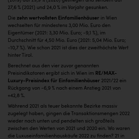
(2019) auf 29,9 % (2020) gestiegen und seitdem auf
27,6 % (2021) und 24,0 % im Vorjahr gesunken.
Die
zehn wertvollsten Einfamilienhäuser
in Wien
wechselten für mindestens 3,00 Mio. Euro den
Eigentümer (2021: 3,30 Mio. Euro; -9,1 %), im
Durchschnitt für 4,50 Mio. Euro (2021: 5,04 Mio. Euro;
-10,7 %). Wie schon 2021 ist dies der zweithöchste Wert
hinter Tirol.
Berechnet aus den vier zuvor genannten
Preisindikatoren ergibt sich in Wien im
RE/MAX-
Luxury-Preisindex für Einfamilienhäuser
2021/22 ein
Rückgang von -6,9 % nach einem Anstieg 2021 von
+42,8 %.
Während 2021 als teuer bekannte Bezirke massiv
zugelegt haben, gingen die Transaktionsmengen 2022
wieder nach unten und pendelten sich großteils
zwischen den Werten von 2021 und 2020 ein. Wo waren
die Luxuseinfamilienhauskäufe 2022 zu finden? 21 in