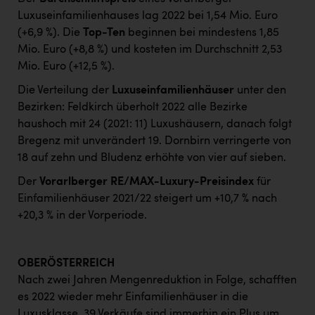
Luxuseinfamilienhauses lag 2022 bei 1,54 Mio. Euro
(+6,9 %). Die
Top-Ten
beginnen bei mindestens 1,85
Mio. Euro (+8,8 %) und kosteten im Durchschnitt 2,53
Mio. Euro (+12,5 %).
Die Verteilung der
Luxuseinfamilienhäuser
unter den
Bezirken: Feldkirch überholt 2022 alle Bezirke
haushoch mit 24 (2021: 11) Luxushäusern, danach folgt
Bregenz mit unverändert 19. Dornbirn verringerte von
18 auf zehn und Bludenz erhöhte von vier auf sieben.
Der
Vorarlberger RE/MAX-Luxury-Preisindex
für
Einfamilienhäuser 2021/22 steigert um +10,7 % nach
+20,3 % in der Vorperiode.
OBERÖSTERREICH
Nach zwei Jahren Mengenreduktion in Folge, schafften
es 2022 wieder mehr Einfamilienhäuser in die
Luxusklasse. 39 Verkäufe sind immerhin ein Plus um