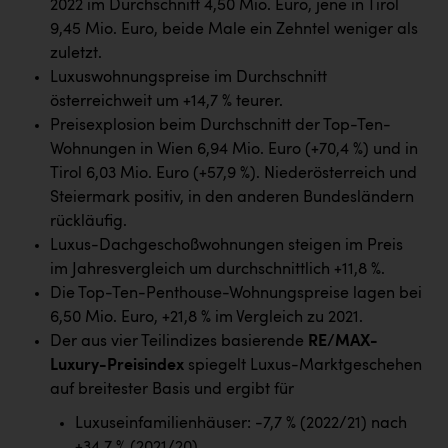
2022 im Durchschnitt 4,50 Mio. Euro, jene in Tirol
Kärcher
9,45 Mio. Euro, beide Male ein Zehntel weniger als
Karin Liedl
zuletzt.
Luxuswohnungspreise im Durchschnitt
KEBA
österreichweit um +14,7 % teurer.
KIWI Kinderwunsch Institut Dr. Loimer
Preisexplosion beim Durchschnitt der Top-Ten-
Wohnungen in Wien 6,94 Mio. Euro (+70,4 %) und in
KLIPP Frisör
Tirol 6,03 Mio. Euro (+57,9 %). Niederösterreich und
Kleider Bauer
Steiermark positiv, in den anderen Bundesländern
rückläufig.
Kremsmüller Anlagenbau GmbH
Luxus-Dachgeschoßwohnungen steigen im Preis
im Jahresvergleich um durchschnittlich +11,8 %.
Maximarkt
Die Top-Ten-Penthouse-Wohnungspreise lagen bei
Oldtimer Raststationen und Motorhotels
6,50 Mio. Euro, +21,8 % im Vergleich zu 2021.
Der aus vier Teilindizes basierende
RE/MAX-
Österreichischer Kachelofenverband
Luxury-Preisindex
spiegelt Luxus-Marktgeschehen
Orlen
auf breitester Basis und ergibt für
Passage Linz
Luxuseinfamilienhäuser: -7,7 % (2022/21) nach