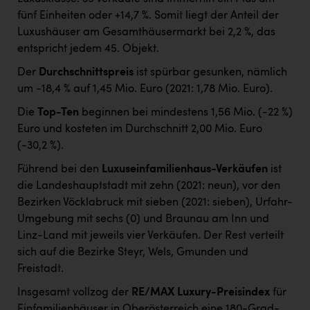
fünf Einheiten oder +14,7 %. Somit liegt der Anteil der
Luxushäuser am Gesamthäusermarkt bei 2,2 %, das
entspricht jedem 45. Objekt.
Der
Durchschnittspreis
ist spürbar gesunken, nämlich
um -18,4 % auf 1,45 Mio. Euro (2021: 1,78 Mio. Euro).
Die
Top-Ten
beginnen bei mindestens 1,56 Mio. (-22 %)
Euro und kosteten im Durchschnitt 2,00 Mio. Euro
(-30,2 %).
Führend bei den
Luxuseinfamilienhaus-Verkäufen
ist
die Landeshauptstadt mit zehn (2021: neun), vor den
Bezirken Vöcklabruck mit sieben (2021: sieben), Urfahr-
Umgebung mit sechs (0) und Braunau am Inn und
Linz-Land mit jeweils vier Verkäufen. Der Rest verteilt
sich auf die Bezirke Steyr, Wels, Gmunden und
Freistadt.
Insgesamt vollzog der
RE/MAX Luxury-Preisindex
für
Einfamilienhäuser in Oberösterreich eine 180-Grad-