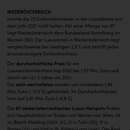
NIEDERÖSTERREICH
konnte die 72 Einfamilienhäuser in der Luxusklasse aus
dem Jahr 2021 nicht halten. Mit einer Menge von 67
liegt Niederösterreich dem Bundesland Vorarlberg im
Nacken (60). Der Luxusanteil in Niederösterreich liegt
vergleichsweise bei niedrigen 2,5 % und betrifft jedes
einundvierzigste Einfamilienhaus.
Der
durchschnittliche Preis
für ein
Luxuseinfamilienhaus lag 2022 bei 1,57 Mio. Euro und
damit um +2,1 % höher als 2021.
Die
zehn wertvollsten
wurden um mindestens 1,95
Mio. Euro (-13,3 %) gehandelt, ihr Durchschnittspreis
kam auf 2,91 Mio. Euro (-6,8 %).
Die
67 niederösterreichischen Luxus-Hotspots
finden
sich hauptsächlich im Süden und Westen von Wien: 24
im Bezirk Mödling (2021: 21), 21 in Tulln (20), 11 in
Baden (13) und fünf in St. Pölten-Land (vier). Der Rest