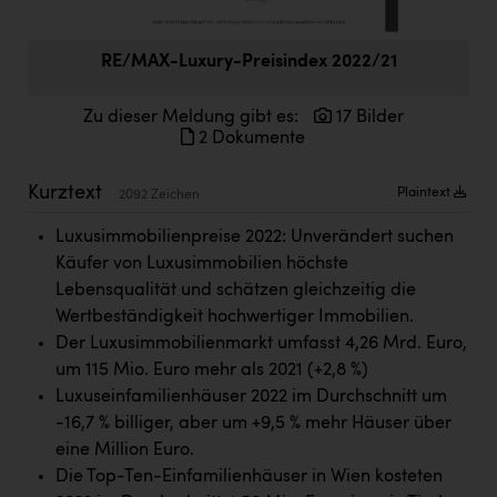
Doppler Gruppe
ERLUS AG
RE/MAX-Luxury-Preisindex 2022/21
everfield
Zu dieser Meldung gibt es:
17 Bilder
2 Dokumente
Firmenradl
Fristads Austria
Kurztext
Plaintext
2092 Zeichen
HIG Infomotion Group
Luxusimmobilienpreise 2022: Unverändert suchen
Käufer von Luxusimmobilien höchste
IFE Austria GmbH
Lebensqualität und schätzen gleichzeitig die
Immotech
Wertbeständigkeit hochwertiger Immobilien.
Der Luxusimmobilienmarkt umfasst 4,26 Mrd. Euro,
INTERSPAR
um 115 Mio. Euro mehr als 2021 (+2,8 %)
INTERSPORT Austria
Luxuseinfamilienhäuser 2022 im Durchschnitt um
-16,7 % billiger, aber um +9,5 % mehr Häuser über
Jesolo
eine Million Euro.
Jane Goodall Institute Austria
Die Top-Ten-Einfamilienhäuser in Wien kosteten