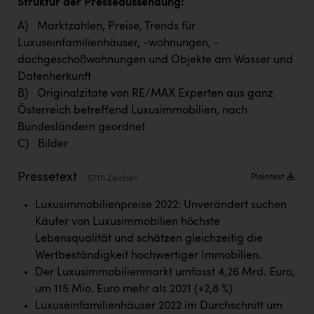
Struktur der Presseaussendung:
TCL
A) Marktzahlen, Preise, Trends für
TGW Logistics
Luxuseinfamilienhäuser, -wohnungen, -
TRAILOMAT & Cycling Austria
dachgeschoßwohnungen und Objekte am Wasser und
Datenherkunft
VERITAS
B) Originalzitate von RE/MAX Experten aus ganz
Vier Diamanten
Österreich betreffend Luxusimmobilien, nach
Bundesländern geordnet
Vorlagenportal
C) Bilder
Wir besiegen Krebs
Pressetext
Plaintext
57111 Zeichen
Wirtschaftskammer OÖ
Luxusimmobilienpreise 2022: Unverändert suchen
ZGONC
Käufer von Luxusimmobilien höchste
ZULuft - Zukunft Luft Austria
Lebensqualität und schätzen gleichzeitig die
Wertbeständigkeit hochwertiger Immobilien.
z.l.ö.
Der Luxusimmobilienmarkt umfasst 4,26 Mrd. Euro,
Österreichisches Hebammengremium
um 115 Mio. Euro mehr als 2021 (+2,8 %)
Luxuseinfamilienhäuser 2022 im Durchschnitt um