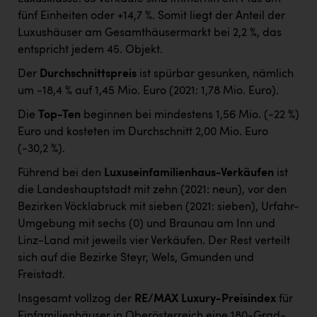
fünf Einheiten oder +14,7 %. Somit liegt der Anteil der
Luxushäuser am Gesamthäusermarkt bei 2,2 %, das
entspricht jedem 45. Objekt.
Der
Durchschnittspreis
ist spürbar gesunken, nämlich
um -18,4 % auf 1,45 Mio. Euro (2021: 1,78 Mio. Euro).
Die
Top-Ten
beginnen bei mindestens 1,56 Mio. (-22 %)
Euro und kosteten im Durchschnitt 2,00 Mio. Euro
(-30,2 %).
Führend bei den
Luxuseinfamilienhaus-Verkäufen
ist
die Landeshauptstadt mit zehn (2021: neun), vor den
Bezirken Vöcklabruck mit sieben (2021: sieben), Urfahr-
Umgebung mit sechs (0) und Braunau am Inn und
Linz-Land mit jeweils vier Verkäufen. Der Rest verteilt
sich auf die Bezirke Steyr, Wels, Gmunden und
Freistadt.
Insgesamt vollzog der
RE/MAX Luxury-Preisindex
für
Einfamilienhäuser in Oberösterreich eine 180-Grad-