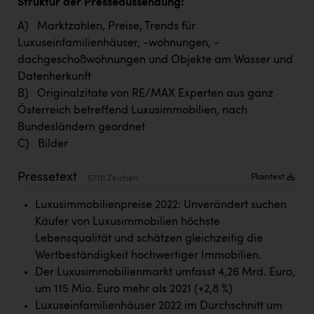
Struktur der Presseaussendung:
TCL
A) Marktzahlen, Preise, Trends für
TGW Logistics
Luxuseinfamilienhäuser, -wohnungen, -
TRAILOMAT & Cycling Austria
dachgeschoßwohnungen und Objekte am Wasser und
Datenherkunft
VERITAS
B) Originalzitate von RE/MAX Experten aus ganz
Vier Diamanten
Österreich betreffend Luxusimmobilien, nach
Bundesländern geordnet
Vorlagenportal
C) Bilder
Wir besiegen Krebs
Pressetext
Plaintext
57111 Zeichen
Wirtschaftskammer OÖ
Luxusimmobilienpreise 2022: Unverändert suchen
ZGONC
Käufer von Luxusimmobilien höchste
ZULuft - Zukunft Luft Austria
Lebensqualität und schätzen gleichzeitig die
Wertbeständigkeit hochwertiger Immobilien.
z.l.ö.
Der Luxusimmobilienmarkt umfasst 4,26 Mrd. Euro,
Österreichisches Hebammengremium
um 115 Mio. Euro mehr als 2021 (+2,8 %)
Luxuseinfamilienhäuser 2022 im Durchschnitt um