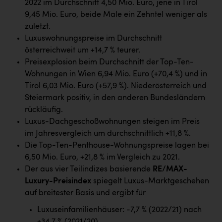
2022 im Durchschnitt 4,50 Mio. Euro, jene in Tirol
Kärcher
9,45 Mio. Euro, beide Male ein Zehntel weniger als
Karin Liedl
zuletzt.
Luxuswohnungspreise im Durchschnitt
KEBA
österreichweit um +14,7 % teurer.
KIWI Kinderwunsch Institut Dr. Loimer
Preisexplosion beim Durchschnitt der Top-Ten-
Wohnungen in Wien 6,94 Mio. Euro (+70,4 %) und in
KLIPP Frisör
Tirol 6,03 Mio. Euro (+57,9 %). Niederösterreich und
Kleider Bauer
Steiermark positiv, in den anderen Bundesländern
rückläufig.
Kremsmüller Anlagenbau GmbH
Luxus-Dachgeschoßwohnungen steigen im Preis
im Jahresvergleich um durchschnittlich +11,8 %.
Maximarkt
Die Top-Ten-Penthouse-Wohnungspreise lagen bei
Oldtimer Raststationen und Motorhotels
6,50 Mio. Euro, +21,8 % im Vergleich zu 2021.
Der aus vier Teilindizes basierende
RE/MAX-
Österreichischer Kachelofenverband
Luxury-Preisindex
spiegelt Luxus-Marktgeschehen
Orlen
auf breitester Basis und ergibt für
Passage Linz
Luxuseinfamilienhäuser: -7,7 % (2022/21) nach