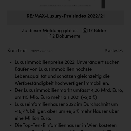
Doppler Gruppe
ERLUS AG
RE/MAX-Luxury-Preisindex 2022/21
everfield
Zu dieser Meldung gibt es:
17 Bilder
2 Dokumente
Firmenradl
Fristads Austria
Kurztext
Plaintext
2092 Zeichen
HIG Infomotion Group
Luxusimmobilienpreise 2022: Unverändert suchen
Käufer von Luxusimmobilien höchste
IFE Austria GmbH
Lebensqualität und schätzen gleichzeitig die
Immotech
Wertbeständigkeit hochwertiger Immobilien.
Der Luxusimmobilienmarkt umfasst 4,26 Mrd. Euro,
INTERSPAR
um 115 Mio. Euro mehr als 2021 (+2,8 %)
INTERSPORT Austria
Luxuseinfamilienhäuser 2022 im Durchschnitt um
-16,7 % billiger, aber um +9,5 % mehr Häuser über
Jesolo
eine Million Euro.
Jane Goodall Institute Austria
Die Top-Ten-Einfamilienhäuser in Wien kosteten