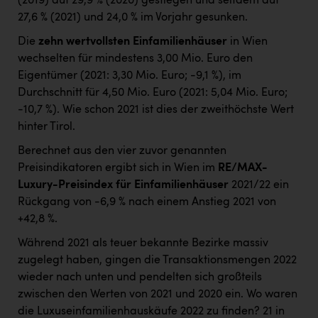
(2019) auf 29,9 % (2020) gestiegen und seitdem auf
27,6 % (2021) und 24,0 % im Vorjahr gesunken.
Die
zehn wertvollsten Einfamilienhäuser
in Wien
wechselten für mindestens 3,00 Mio. Euro den
Eigentümer (2021: 3,30 Mio. Euro; -9,1 %), im
Durchschnitt für 4,50 Mio. Euro (2021: 5,04 Mio. Euro;
-10,7 %). Wie schon 2021 ist dies der zweithöchste Wert
hinter Tirol.
Berechnet aus den vier zuvor genannten
Preisindikatoren ergibt sich in Wien im
RE/MAX-
Luxury-Preisindex für Einfamilienhäuser
2021/22 ein
Rückgang von -6,9 % nach einem Anstieg 2021 von
+42,8 %.
Während 2021 als teuer bekannte Bezirke massiv
zugelegt haben, gingen die Transaktionsmengen 2022
wieder nach unten und pendelten sich großteils
zwischen den Werten von 2021 und 2020 ein. Wo waren
die Luxuseinfamilienhauskäufe 2022 zu finden? 21 in