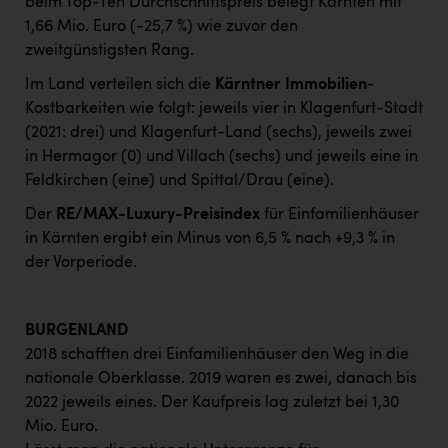
beim Top-Ten Durchschnittspreis belegt Kärnten mit
1,66 Mio. Euro (-25,7 %) wie zuvor den
zweitgünstigsten Rang.
Im Land verteilen sich die
Kärntner Immobilien
-
Kostbarkeiten wie folgt: jeweils vier in Klagenfurt-Stadt
(2021: drei) und Klagenfurt-Land (sechs), jeweils zwei
in Hermagor (0) und Villach (sechs) und jeweils eine in
Feldkirchen (eine) und Spittal/Drau (eine).
Der
RE/MAX-Luxury-Preisindex
für Einfamilienhäuser
in Kärnten ergibt ein Minus von 6,5 % nach +9,3 % in
der Vorperiode.
BURGENLAND
2018 schafften drei Einfamilienhäuser den Weg in die
nationale Oberklasse. 2019 waren es zwei, danach bis
2022 jeweils eines. Der Kaufpreis lag zuletzt bei 1,30
Mio. Euro.