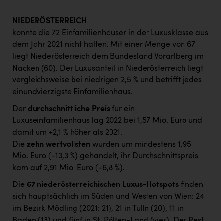
NIEDERÖSTERREICH
konnte die 72 Einfamilienhäuser in der Luxusklasse aus
dem Jahr 2021 nicht halten. Mit einer Menge von 67
liegt Niederösterreich dem Bundesland Vorarlberg im
Nacken (60). Der Luxusanteil in Niederösterreich liegt
vergleichsweise bei niedrigen 2,5 % und betrifft jedes
einundvierzigste Einfamilienhaus.
Der
durchschnittliche Preis
für ein
Luxuseinfamilienhaus lag 2022 bei 1,57 Mio. Euro und
damit um +2,1 % höher als 2021.
Die
zehn wertvollsten
wurden um mindestens 1,95
Mio. Euro (-13,3 %) gehandelt, ihr Durchschnittspreis
kam auf 2,91 Mio. Euro (-6,8 %).
Die
67 niederösterreichischen Luxus-Hotspots
finden
sich hauptsächlich im Süden und Westen von Wien: 24
im Bezirk Mödling (2021: 21), 21 in Tulln (20), 11 in
Baden (13) und fünf in St. Pölten-Land (vier). Der Rest