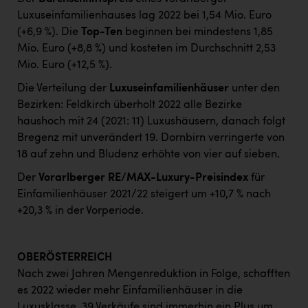
Luxuseinfamilienhauses lag 2022 bei 1,54 Mio. Euro
(+6,9 %). Die
Top-Ten
beginnen bei mindestens 1,85
Mio. Euro (+8,8 %) und kosteten im Durchschnitt 2,53
Mio. Euro (+12,5 %).
Die Verteilung der
Luxuseinfamilienhäuser
unter den
Bezirken: Feldkirch überholt 2022 alle Bezirke
haushoch mit 24 (2021: 11) Luxushäusern, danach folgt
Bregenz mit unverändert 19. Dornbirn verringerte von
18 auf zehn und Bludenz erhöhte von vier auf sieben.
Der
Vorarlberger RE/MAX-Luxury-Preisindex
für
Einfamilienhäuser 2021/22 steigert um +10,7 % nach
+20,3 % in der Vorperiode.
OBERÖSTERREICH
Nach zwei Jahren Mengenreduktion in Folge, schafften
es 2022 wieder mehr Einfamilienhäuser in die
Luxusklasse. 39 Verkäufe sind immerhin ein Plus um