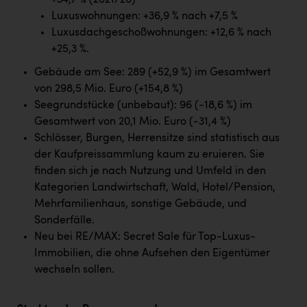
+34,7 % (2021/20)
PEZ
Luxuswohnungen: +36,9 % nach +7,5 %
PÜSPÖK
Luxusdachgeschoßwohnungen: +12,6 % nach
+25,3 %.
REMAX
Gebäude am See: 289 (+52,9 %) im Gesamtwert
RE/MAX Welcome
von 298,5 Mio. Euro (+154,8 %)
Seegrundstücke (unbebaut): 96 (-18,6 %) im
Resch&Frisch
Gesamtwert von 20,1 Mio. Euro (-31,4 %)
RUBBLE MASTER
Schlösser, Burgen, Herrensitze sind statistisch aus
der Kaufpreissammlung kaum zu eruieren. Sie
Ruderclub Wels
finden sich je nach Nutzung und Umfeld in den
SCRI - Salzburg Cancer Research Institute
Kategorien Landwirtschaft, Wald, Hotel/Pension,
Mehrfamilienhaus, sonstige Gebäude, und
SCHMACHTL GmbH
Sonderfälle.
Schwingshandl - automation technology gmbh
Neu bei RE/MAX: Secret Sale für Top-Luxus-
Immobilien, die ohne Aufsehen den Eigentümer
Seher + Partner
wechseln sollen.
Smurfit Westrock Nettingsdorf