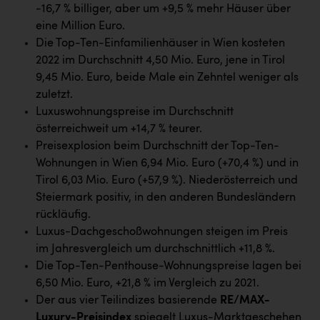
Wirtschaftskammer OÖ Energiehandel
-16,7 % billiger, aber um +9,5 % mehr Häuser über
eine Million Euro.
Dopgas
Die Top-Ten-Einfamilienhäuser in Wien kosteten
kunden basics
2022 im Durchschnitt 4,50 Mio. Euro, jene in Tirol
9,45 Mio. Euro, beide Male ein Zehntel weniger als
kontakt
zuletzt.
Luxuswohnungspreise im Durchschnitt
österreichweit um +14,7 % teurer.
Preisexplosion beim Durchschnitt der Top-Ten-
Wohnungen in Wien 6,94 Mio. Euro (+70,4 %) und in
Tirol 6,03 Mio. Euro (+57,9 %). Niederösterreich und
Steiermark positiv, in den anderen Bundesländern
rückläufig.
Luxus-Dachgeschoßwohnungen steigen im Preis
im Jahresvergleich um durchschnittlich +11,8 %.
Die Top-Ten-Penthouse-Wohnungspreise lagen bei
6,50 Mio. Euro, +21,8 % im Vergleich zu 2021.
Der aus vier Teilindizes basierende
RE/MAX-
Luxury-Preisindex
spiegelt Luxus-Marktgeschehen