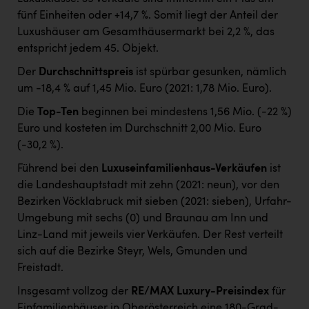
fünf Einheiten oder +14,7 %. Somit liegt der Anteil der
Luxushäuser am Gesamthäusermarkt bei 2,2 %, das
entspricht jedem 45. Objekt.
Der
Durchschnittspreis
ist spürbar gesunken, nämlich
um -18,4 % auf 1,45 Mio. Euro (2021: 1,78 Mio. Euro).
Die
Top-Ten
beginnen bei mindestens 1,56 Mio. (-22 %)
Euro und kosteten im Durchschnitt 2,00 Mio. Euro
(-30,2 %).
Führend bei den
Luxuseinfamilienhaus-Verkäufen
ist
die Landeshauptstadt mit zehn (2021: neun), vor den
Bezirken Vöcklabruck mit sieben (2021: sieben), Urfahr-
Umgebung mit sechs (0) und Braunau am Inn und
Linz-Land mit jeweils vier Verkäufen. Der Rest verteilt
sich auf die Bezirke Steyr, Wels, Gmunden und
Freistadt.
Insgesamt vollzog der
RE/MAX Luxury-Preisindex
für
Einfamilienhäuser in Oberösterreich eine 180-Grad-