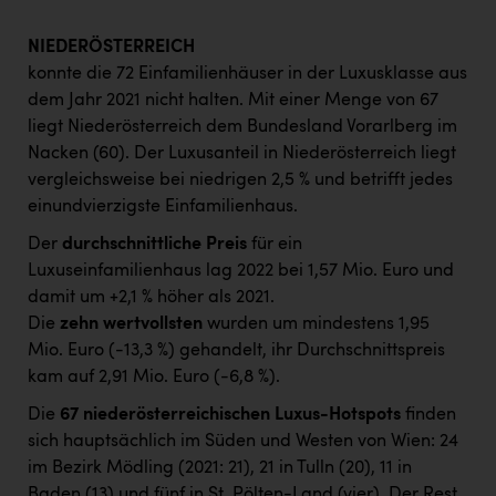
NIEDERÖSTERREICH
konnte die 72 Einfamilienhäuser in der Luxusklasse aus
dem Jahr 2021 nicht halten. Mit einer Menge von 67
liegt Niederösterreich dem Bundesland Vorarlberg im
Nacken (60). Der Luxusanteil in Niederösterreich liegt
vergleichsweise bei niedrigen 2,5 % und betrifft jedes
einundvierzigste Einfamilienhaus.
Der
durchschnittliche Preis
für ein
Luxuseinfamilienhaus lag 2022 bei 1,57 Mio. Euro und
damit um +2,1 % höher als 2021.
Die
zehn wertvollsten
wurden um mindestens 1,95
Mio. Euro (-13,3 %) gehandelt, ihr Durchschnittspreis
kam auf 2,91 Mio. Euro (-6,8 %).
Die
67 niederösterreichischen Luxus-Hotspots
finden
sich hauptsächlich im Süden und Westen von Wien: 24
im Bezirk Mödling (2021: 21), 21 in Tulln (20), 11 in
Baden (13) und fünf in St. Pölten-Land (vier). Der Rest