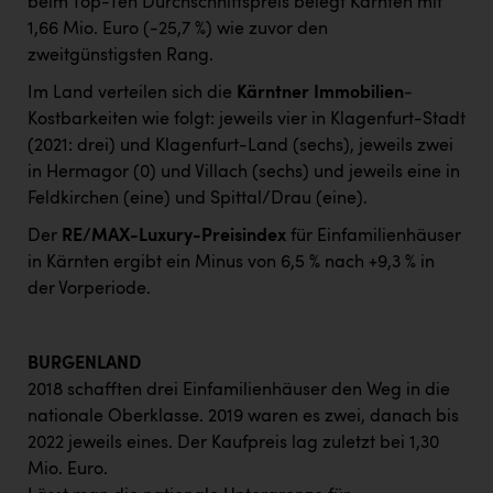
beim Top-Ten Durchschnittspreis belegt Kärnten mit
1,66 Mio. Euro (-25,7 %) wie zuvor den
zweitgünstigsten Rang.
Im Land verteilen sich die
Kärntner Immobilien
-
Kostbarkeiten wie folgt: jeweils vier in Klagenfurt-Stadt
(2021: drei) und Klagenfurt-Land (sechs), jeweils zwei
in Hermagor (0) und Villach (sechs) und jeweils eine in
Feldkirchen (eine) und Spittal/Drau (eine).
Der
RE/MAX-Luxury-Preisindex
für Einfamilienhäuser
in Kärnten ergibt ein Minus von 6,5 % nach +9,3 % in
der Vorperiode.
BURGENLAND
2018 schafften drei Einfamilienhäuser den Weg in die
nationale Oberklasse. 2019 waren es zwei, danach bis
2022 jeweils eines. Der Kaufpreis lag zuletzt bei 1,30
Mio. Euro.