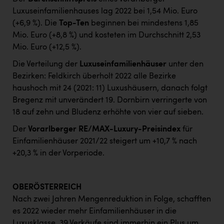
Luxuseinfamilienhauses lag 2022 bei 1,54 Mio. Euro
(+6,9 %). Die
Top-Ten
beginnen bei mindestens 1,85
Mio. Euro (+8,8 %) und kosteten im Durchschnitt 2,53
Mio. Euro (+12,5 %).
Die Verteilung der
Luxuseinfamilienhäuser
unter den
Bezirken: Feldkirch überholt 2022 alle Bezirke
haushoch mit 24 (2021: 11) Luxushäusern, danach folgt
Bregenz mit unverändert 19. Dornbirn verringerte von
18 auf zehn und Bludenz erhöhte von vier auf sieben.
Der
Vorarlberger RE/MAX-Luxury-Preisindex
für
Einfamilienhäuser 2021/22 steigert um +10,7 % nach
+20,3 % in der Vorperiode.
OBERÖSTERREICH
Nach zwei Jahren Mengenreduktion in Folge, schafften
es 2022 wieder mehr Einfamilienhäuser in die
Luxusklasse. 39 Verkäufe sind immerhin ein Plus um