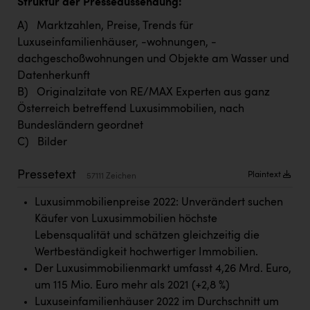
Struktur der Presseaussendung:
TCL
A) Marktzahlen, Preise, Trends für
TGW Logistics
Luxuseinfamilienhäuser, -wohnungen, -
TRAILOMAT & Cycling Austria
dachgeschoßwohnungen und Objekte am Wasser und
Datenherkunft
VERITAS
B) Originalzitate von RE/MAX Experten aus ganz
Vier Diamanten
Österreich betreffend Luxusimmobilien, nach
Bundesländern geordnet
Vorlagenportal
C) Bilder
Wir besiegen Krebs
Pressetext
Plaintext
57111 Zeichen
Wirtschaftskammer OÖ
Luxusimmobilienpreise 2022: Unverändert suchen
ZGONC
Käufer von Luxusimmobilien höchste
ZULuft - Zukunft Luft Austria
Lebensqualität und schätzen gleichzeitig die
Wertbeständigkeit hochwertiger Immobilien.
z.l.ö.
Der Luxusimmobilienmarkt umfasst 4,26 Mrd. Euro,
Österreichisches Hebammengremium
um 115 Mio. Euro mehr als 2021 (+2,8 %)
Luxuseinfamilienhäuser 2022 im Durchschnitt um