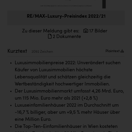
Doppler Gruppe
ERLUS AG
RE/MAX-Luxury-Preisindex 2022/21
everfield
Zu dieser Meldung gibt es:
17 Bilder
2 Dokumente
Firmenradl
Fristads Austria
Kurztext
Plaintext
2092 Zeichen
HIG Infomotion Group
Luxusimmobilienpreise 2022: Unverändert suchen
Käufer von Luxusimmobilien höchste
IFE Austria GmbH
Lebensqualität und schätzen gleichzeitig die
Immotech
Wertbeständigkeit hochwertiger Immobilien.
Der Luxusimmobilienmarkt umfasst 4,26 Mrd. Euro,
INTERSPAR
um 115 Mio. Euro mehr als 2021 (+2,8 %)
INTERSPORT Austria
Luxuseinfamilienhäuser 2022 im Durchschnitt um
-16,7 % billiger, aber um +9,5 % mehr Häuser über
Jesolo
eine Million Euro.
Jane Goodall Institute Austria
Die Top-Ten-Einfamilienhäuser in Wien kosteten