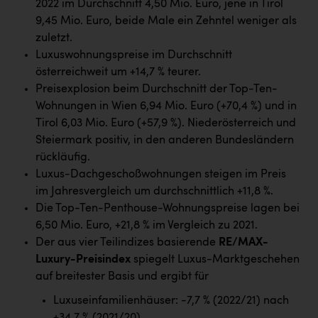
2022 im Durchschnitt 4,50 Mio. Euro, jene in Tirol
Kärcher
9,45 Mio. Euro, beide Male ein Zehntel weniger als
Karin Liedl
zuletzt.
Luxuswohnungspreise im Durchschnitt
KEBA
österreichweit um +14,7 % teurer.
KIWI Kinderwunsch Institut Dr. Loimer
Preisexplosion beim Durchschnitt der Top-Ten-
Wohnungen in Wien 6,94 Mio. Euro (+70,4 %) und in
KLIPP Frisör
Tirol 6,03 Mio. Euro (+57,9 %). Niederösterreich und
Kleider Bauer
Steiermark positiv, in den anderen Bundesländern
rückläufig.
Kremsmüller Anlagenbau GmbH
Luxus-Dachgeschoßwohnungen steigen im Preis
im Jahresvergleich um durchschnittlich +11,8 %.
Maximarkt
Die Top-Ten-Penthouse-Wohnungspreise lagen bei
Oldtimer Raststationen und Motorhotels
6,50 Mio. Euro, +21,8 % im Vergleich zu 2021.
Der aus vier Teilindizes basierende
RE/MAX-
Österreichischer Kachelofenverband
Luxury-Preisindex
spiegelt Luxus-Marktgeschehen
Orlen
auf breitester Basis und ergibt für
Passage Linz
Luxuseinfamilienhäuser: -7,7 % (2022/21) nach