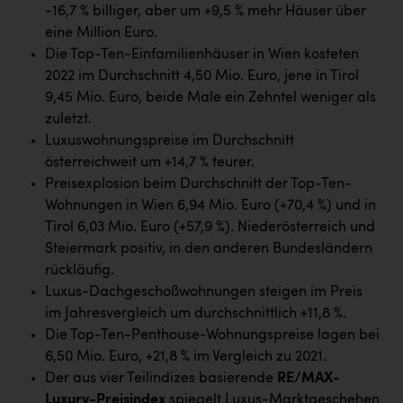
Wirtschaftskammer OÖ Energiehandel
-16,7 % billiger, aber um +9,5 % mehr Häuser über
eine Million Euro.
Dopgas
Die Top-Ten-Einfamilienhäuser in Wien kosteten
kunden basics
2022 im Durchschnitt 4,50 Mio. Euro, jene in Tirol
9,45 Mio. Euro, beide Male ein Zehntel weniger als
kontakt
zuletzt.
Luxuswohnungspreise im Durchschnitt
österreichweit um +14,7 % teurer.
Preisexplosion beim Durchschnitt der Top-Ten-
Wohnungen in Wien 6,94 Mio. Euro (+70,4 %) und in
Tirol 6,03 Mio. Euro (+57,9 %). Niederösterreich und
Steiermark positiv, in den anderen Bundesländern
rückläufig.
Luxus-Dachgeschoßwohnungen steigen im Preis
im Jahresvergleich um durchschnittlich +11,8 %.
Die Top-Ten-Penthouse-Wohnungspreise lagen bei
6,50 Mio. Euro, +21,8 % im Vergleich zu 2021.
Der aus vier Teilindizes basierende
RE/MAX-
Luxury-Preisindex
spiegelt Luxus-Marktgeschehen