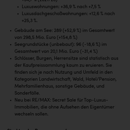
+34,7 % (2021/20)
PEZ
Luxuswohnungen: +36,9 % nach +7,5 %
PÜSPÖK
Luxusdachgeschoßwohnungen: +12,6 % nach
+25,3 %.
REMAX
Gebäude am See: 289 (+52,9 %) im Gesamtwert
RE/MAX Welcome
von 298,5 Mio. Euro (+154,8 %)
Seegrundstücke (unbebaut): 96 (-18,6 %) im
Resch&Frisch
Gesamtwert von 20,1 Mio. Euro (-31,4 %)
RUBBLE MASTER
Schlösser, Burgen, Herrensitze sind statistisch aus
der Kaufpreissammlung kaum zu eruieren. Sie
Ruderclub Wels
finden sich je nach Nutzung und Umfeld in den
SCRI - Salzburg Cancer Research Institute
Kategorien Landwirtschaft, Wald, Hotel/Pension,
Mehrfamilienhaus, sonstige Gebäude, und
SCHMACHTL GmbH
Sonderfälle.
Schwingshandl - automation technology gmbh
Neu bei RE/MAX: Secret Sale für Top-Luxus-
Immobilien, die ohne Aufsehen den Eigentümer
Seher + Partner
wechseln sollen.
Smurfit Westrock Nettingsdorf