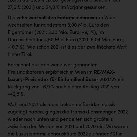
(2019) auf 29,9 % (2020) gestiegen und seitdem auf
27,6 % (2021) und 24,0 % im Vorjahr gesunken.
Die
zehn wertvollsten Einfamilienhäuser
in Wien
wechselten für mindestens 3,00 Mio. Euro den
Eigentümer (2021: 3,30 Mio. Euro; -9,1 %), im
Durchschnitt für 4,50 Mio. Euro (2021: 5,04 Mio. Euro;
-10,7 %). Wie schon 2021 ist dies der zweithöchste Wert
hinter Tirol.
Berechnet aus den vier zuvor genannten
Preisindikatoren ergibt sich in Wien im
RE/MAX-
Luxury-Preisindex für Einfamilienhäuser
2021/22 ein
Rückgang von -6,9 % nach einem Anstieg 2021 von
+42,8 %.
Während 2021 als teuer bekannte Bezirke massiv
zugelegt haben, gingen die Transaktionsmengen 2022
wieder nach unten und pendelten sich großteils
zwischen den Werten von 2021 und 2020 ein. Wo waren
die Luxuseinfamilienhauskäufe 2022 zu finden? 21 in