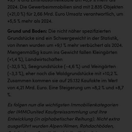
+9,7 % und Zinshausanteilkäufe um +6,9 % mehr als
2024. Die Gewerbeimmobilien sind mit 2.835 Objekten
(+21,0 %) für 2,66 Mrd. Euro Umsatz verantwortlich, um
+5,5 % mehr als 2024.
Grund und Boden:
Die nicht näher spezifizierten
Grundstücke sind ein Schwergewicht in der Statistik,
von ihnen wurden um +9,1 % mehr verbüchert als 2024.
Mengenmäßig kaum ins Gewicht fallen Kleingärten
(+1,4 %), Landwirtschaften
(-32,5 %), Seegrundstücke (-4,6 %) und Weingärten
(-3,3 %), eher noch die Waldgrundstücke mit +10,2 %.
Zusammen kommen sie auf 25.132 Kaufakte im Wert
von 4,21 Mrd. Euro. Eine Steigerung um +8,2 % und +8,7
%.
Es folgen nun die wichtigsten Immobilienkategorien
der IMMOunited Kaufpreissammlung und ihre
Entwicklung (in alphabetischer Reihung). Nicht extra
ausgeführt wurden Alpen/Almen, Rohdachböden,