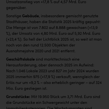
Umsatzanstieg von +17,8 % auf 4,57 Mrd. Euro
gegenüber.
Sonstige
Gebäude
, insbesondere gemischt genutzte
Stadthäuser, haben die Statistik 2025 kräftig gepusht:
Die Menge ist von 7.802 auf 8.888 gewachsen (+13,9
%), der Umsatz von 4,80 Mrd. Euro auf 5,92 Mrd. Euro
(+23,4 %). So hell der Lichtblick 2025 ist, so weit ist man
noch von den rund 12.500 Objekten der
Ausnahmejahre 2020 und 2021 entfernt.
Geschäftslokale
sind markttechnisch eine
Herausforderung, aber dennoch 2025 im Aufwind:
Nach 1.046 Lokale 2023 und 827 im Jahr 2024 wurden
2025 immerhin 975 (+17,9 %) verkauft, wenngleich der
Erlös nur um +9,2 % – also erheblich geringer – auf 324
Mio. Euro gestiegen ist.
Grundstücke:
Mit 19.950 Stück um 3,71 Mrd. Euro sind
die Grundstücke ein Schwergewicht unter den
Immobilienkategorien. Die Wachstumsraten sind