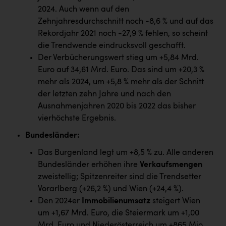
PEZ
2024. Auch wenn auf den
Zehnjahresdurchschnitt noch -8,6 % und auf das
PÜSPÖK
Rekordjahr 2021 noch -27,9 % fehlen, so scheint
REMAX
die Trendwende eindrucksvoll geschafft.
Der Verbücherungswert stieg um +5,84 Mrd.
RE/MAX Welcome
Euro auf 34,61 Mrd. Euro. Das sind um +20,3 %
Resch&Frisch
mehr als 2024, um +5,8 % mehr als der Schnitt
der letzten zehn Jahre und nach den
RUBBLE MASTER
Ausnahmenjahren 2020 bis 2022 das bisher
Ruderclub Wels
vierhöchste Ergebnis.
SCRI - Salzburg Cancer Research Institute
Bundesländer
:
Das Burgenland legt um +8,5 % zu. Alle anderen
SCHMACHTL GmbH
Bundesländer erhöhen ihre
Verkaufsmengen
Schwingshandl - automation technology gmbh
zweistellig; Spitzenreiter sind die Trendsetter
Vorarlberg (+26,2 %) und Wien (+24,4 %).
Seher + Partner
Den 2024er
Immobilienumsatz
steigert Wien
Smurfit Westrock Nettingsdorf
um +1,67 Mrd. Euro, die Steiermark um +1,00
Mrd. Euro und Niederösterreich um +865 Mio.