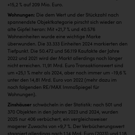
+15,2 % auf 209 Mio. Euro.
Wohnungen:
Die dem Wert und der Stückzahl nach
spannendste Objektkategorie pirscht sich wieder an
alte Gipfel heran: Mit +21,7 % und 40.576
Wohneinheiten wurde eine wichtige Marke
überwunden. Die 33.333 Einheiten 2024 markierten den
Tiefpunkt. Die 50.472 und 56.119 Kaufakte der Jahre
2022 und 2021 wird der Markt allerdings noch länger
nicht erreichen. 11,91 Mrd. Euro Transaktionswert sind
um +25,1 % mehr als 2024, aber noch immer um -19,6 %
unter den 14,81 Mrd. Euro von 2022 (mehr dazu im
noch folgenden RE/MAX ImmoSpiegel für
Wohnungen).
Zinshäuser
schwächeln in der Statistik: nach 501 und
370 Objekten in den Jahren 2023 und 2024, wurden
2025 nur 406 verbüchert, ein vergleichsweiser
magerer Zuwachs von +9,7 %. Der Verbücherungswert
stagniert allerdings nach 1,14 Mrd. Euro (2023) und 1,18