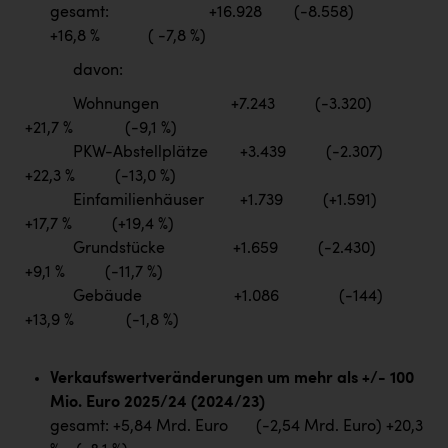
gesamt: +16.928 (-8.558)
+16,8 % ( -7,8 %)
davon:
Wohnungen +7.243 (-3.320)
+21,7 % (-9,1 %)
PKW-Abstellplätze +3.439 (-2.307)
+22,3 % (-13,0 %)
Einfamilienhäuser +1.739 (+1.591)
+17,7 % (+19,4 %)
Grundstücke +1.659 (-2.430)
+9,1 % (-11,7 %)
Gebäude +1.086 (-144)
+13,9 % (-1,8 %)
Verkaufswertveränderungen um mehr als +/- 100
Mio. Euro 2025/24 (2024/23)
gesamt: +5,84 Mrd. Euro (-2,54 Mrd. Euro) +20,3