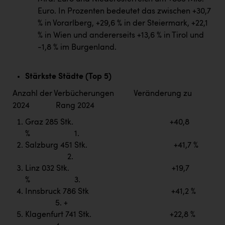
TCL
Euro. In Prozenten bedeutet das zwischen +30,7
TGW Logistics
% in Vorarlberg, +29,6 % in der Steiermark, +22,1
% in Wien und andererseits +13,6 % in Tirol und
TRAILOMAT & Cycling Austria
-1,8 % im Burgenland.
VERITAS
Vier Diamanten
Stärkste Städte (Top 5)
Anzahl der Verbücherungen Veränderung zu
Vorlagenportal
2024 Rang 2024
Wir besiegen Krebs
Graz 285 Stk. +40,8
Wirtschaftskammer OÖ
% 1.
Salzburg 451 Stk. +41,7 %
ZGONC
2.
Linz 032 Stk. +19,7
ZULuft - Zukunft Luft Austria
% 3.
z.l.ö.
Innsbruck 786 Stk +41,2 %
5. +
Österreichisches Hebammengremium
Klagenfurt 741 Stk. +22,8 %