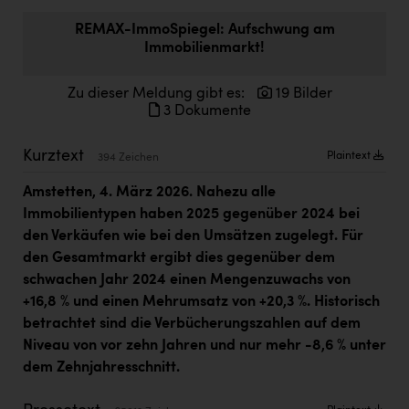
Doppler Gruppe
REMAX-ImmoSpiegel: Aufschwung am
Immobilienmarkt!
ERLUS AG
everfield
Zu dieser Meldung gibt es:
19 Bilder
3 Dokumente
Firmenradl
Fristads Austria
Kurztext
Plaintext
394 Zeichen
HIG Infomotion Group
Amstetten, 4. März 2026. Nahezu alle
Immobilientypen haben 2025 gegenüber 2024 bei
IFE Austria GmbH
den Verkäufen wie bei den Umsätzen zugelegt. Für
Immotech
den Gesamtmarkt ergibt dies gegenüber dem
schwachen Jahr 2024 einen Mengenzuwachs von
INTERSPAR
+16,8 % und einen Mehrumsatz von +20,3 %. Historisch
INTERSPORT Austria
betrachtet sind die Verbücherungszahlen auf dem
Niveau von vor zehn Jahren und nur mehr -8,6 % unter
Jesolo
dem Zehnjahresschnitt.
Jane Goodall Institute Austria