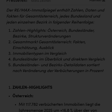
Pressetext
Plaintext
65912 Zeichen
Kärcher
Der RE/MAX-ImmoSpiegel enthält Zahlen, Daten und
Karin Liedl
Fakten für Gesamtösterreich, jedes Bundesland und
KEBA
jeden einzelnen Bezirk in folgender Reihenfolge:
Zahlen-Highlights: Österreich, Bundesländer,
KIWI Kinderwunsch Institut Dr. Loimer
Bezirke, Strukturveränderungen
KLIPP Frisör
Gesamtmarkt Gesamtösterreich: Fakten,
Einschätzung, Ausblick
Kleider Bauer
Immobilientypen im Vergleich
Kremsmüller Anlagenbau GmbH
Bundesländer im Überblick und direktem Vergleich
Bundesländer- und Bezirks-Detaildaten sortiert
Maximarkt
nach Veränderung der Verbücherungen in Prozent
Oldtimer Raststationen und Motorhotels
Österreichischer Kachelofenverband
ZAHLEN-HIGHLIGHTS
Orlen
Österreich:
Mit 117.782 verbücherten Immobilien liegt die
Passage Linz
Jahresmenge 2025 um +16,8 % über der von