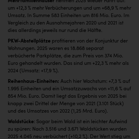
Mehrfamilienhäuser
nehmen 2025 wieder Fahrt auf:
um +12,3 % mehr Verbücherungen und um +68,9 % mehr
Umsatz. In Summe 583 Einheiten um 816 Mio. Euro. Im
Vergleich zu den Ausnahmejahren 2020 und 2021 ist
dies allerdings jeweils nur rund die Hälfte.
PKW-Abstellplätze
profitieren von der Konjunktur der
Wohnungen. 2025 waren es 18.868 separat
verbücherte Parkplätze, die zum Preis von 374 Mio.
Euro gehandelt wurden. Das sind um +22,3 % mehr als
2024 (Umsatz: +17,9 %).
Reihenhaus-Einheiten:
Auch hier Wachstum: +7,3 % auf
1.995 Einheiten und ein Umsatzzuwachs von +11,6 % auf
854 Mio. Euro. Damit liegt das Ergebnis von 2025 bei
knapp zwei Drittel der Menge von 2021 (3.101 Stück)
und des Umsatzes von 2022 (1,25 Mrd. Euro).
Waldstücke
: Sogar beim Wald ist ein leichter Aufwind
zu spüren: Nach 3.516 und 3.671 Waldstücken wurden
2025 4.045 neu verbüchert (+10,2 %). Der Wert stieg um