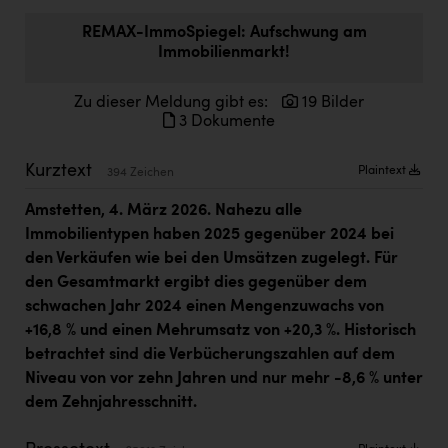
Doppler Gruppe
REMAX-ImmoSpiegel: Aufschwung am
Immobilienmarkt!
ERLUS AG
everfield
Zu dieser Meldung gibt es:
19 Bilder
3 Dokumente
Firmenradl
Fristads Austria
Kurztext
Plaintext
394 Zeichen
HIG Infomotion Group
Amstetten, 4. März 2026. Nahezu alle
Immobilientypen haben 2025 gegenüber 2024 bei
IFE Austria GmbH
den Verkäufen wie bei den Umsätzen zugelegt. Für
Immotech
den Gesamtmarkt ergibt dies gegenüber dem
schwachen Jahr 2024 einen Mengenzuwachs von
INTERSPAR
+16,8 % und einen Mehrumsatz von +20,3 %. Historisch
INTERSPORT Austria
betrachtet sind die Verbücherungszahlen auf dem
Niveau von vor zehn Jahren und nur mehr -8,6 % unter
Jesolo
dem Zehnjahresschnitt.
Jane Goodall Institute Austria