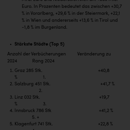
TCL
Euro. In Prozenten bedeutet das zwischen +30,7
TGW Logistics
% in Vorarlberg, +29,6 % in der Steiermark, +22,1
% in Wien und andererseits +13,6 % in Tirol und
TRAILOMAT & Cycling Austria
-1,8 % im Burgenland.
VERITAS
Vier Diamanten
Stärkste Städte (Top 5)
Anzahl der Verbücherungen Veränderung zu
Vorlagenportal
2024 Rang 2024
Wir besiegen Krebs
Graz 285 Stk. +40,8
Wirtschaftskammer OÖ
% 1.
Salzburg 451 Stk. +41,7 %
ZGONC
2.
Linz 032 Stk. +19,7
ZULuft - Zukunft Luft Austria
% 3.
z.l.ö.
Innsbruck 786 Stk +41,2 %
5. +
Österreichisches Hebammengremium
Klagenfurt 741 Stk. +22,8 %