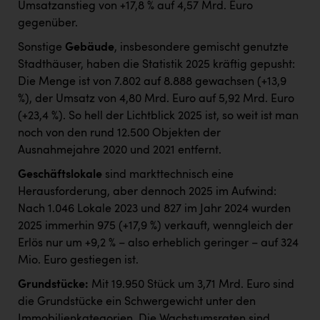
Umsatzanstieg von +17,8 % auf 4,57 Mrd. Euro
gegenüber.
Sonstige
Gebäude
, insbesondere gemischt genutzte
Stadthäuser, haben die Statistik 2025 kräftig gepusht:
Die Menge ist von 7.802 auf 8.888 gewachsen (+13,9
%), der Umsatz von 4,80 Mrd. Euro auf 5,92 Mrd. Euro
(+23,4 %). So hell der Lichtblick 2025 ist, so weit ist man
noch von den rund 12.500 Objekten der
Ausnahmejahre 2020 und 2021 entfernt.
Geschäftslokale
sind markttechnisch eine
Herausforderung, aber dennoch 2025 im Aufwind:
Nach 1.046 Lokale 2023 und 827 im Jahr 2024 wurden
2025 immerhin 975 (+17,9 %) verkauft, wenngleich der
Erlös nur um +9,2 % – also erheblich geringer – auf 324
Mio. Euro gestiegen ist.
Grundstücke:
Mit 19.950 Stück um 3,71 Mrd. Euro sind
die Grundstücke ein Schwergewicht unter den
Immobilienkategorien. Die Wachstumsraten sind