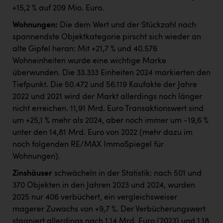
+15,2 % auf 209 Mio. Euro.
Wohnungen:
Die dem Wert und der Stückzahl nach
spannendste Objektkategorie pirscht sich wieder an
alte Gipfel heran: Mit +21,7 % und 40.576
Wohneinheiten wurde eine wichtige Marke
überwunden. Die 33.333 Einheiten 2024 markierten den
Tiefpunkt. Die 50.472 und 56.119 Kaufakte der Jahre
2022 und 2021 wird der Markt allerdings noch länger
nicht erreichen. 11,91 Mrd. Euro Transaktionswert sind
um +25,1 % mehr als 2024, aber noch immer um -19,6 %
unter den 14,81 Mrd. Euro von 2022 (mehr dazu im
noch folgenden RE/MAX ImmoSpiegel für
Wohnungen).
Zinshäuser
schwächeln in der Statistik: nach 501 und
370 Objekten in den Jahren 2023 und 2024, wurden
2025 nur 406 verbüchert, ein vergleichsweiser
magerer Zuwachs von +9,7 %. Der Verbücherungswert
stagniert allerdings nach 1,14 Mrd. Euro (2023) und 1,18