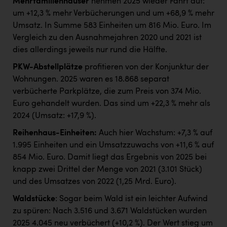
Mehrfamilienhäuser
nehmen 2025 wieder Fahrt auf:
um +12,3 % mehr Verbücherungen und um +68,9 % mehr
Umsatz. In Summe 583 Einheiten um 816 Mio. Euro. Im
Vergleich zu den Ausnahmejahren 2020 und 2021 ist
dies allerdings jeweils nur rund die Hälfte.
PKW-Abstellplätze
profitieren von der Konjunktur der
Wohnungen. 2025 waren es 18.868 separat
verbücherte Parkplätze, die zum Preis von 374 Mio.
Euro gehandelt wurden. Das sind um +22,3 % mehr als
2024 (Umsatz: +17,9 %).
Reihenhaus-Einheiten:
Auch hier Wachstum: +7,3 % auf
1.995 Einheiten und ein Umsatzzuwachs von +11,6 % auf
854 Mio. Euro. Damit liegt das Ergebnis von 2025 bei
knapp zwei Drittel der Menge von 2021 (3.101 Stück)
und des Umsatzes von 2022 (1,25 Mrd. Euro).
Waldstücke
: Sogar beim Wald ist ein leichter Aufwind
zu spüren: Nach 3.516 und 3.671 Waldstücken wurden
2025 4.045 neu verbüchert (+10,2 %). Der Wert stieg um