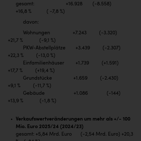
gesamt: +16.928 (-8.558)
+16,8 % ( -7,8 %)
davon:
Wohnungen +7.243 (-3.320)
+21,7 % (-9,1 %)
PKW-Abstellplätze +3.439 (-2.307)
+22,3 % (-13,0 %)
Einfamilienhäuser +1.739 (+1.591)
+17,7 % (+19,4 %)
Grundstücke +1.659 (-2.430)
+9,1 % (-11,7 %)
Gebäude +1.086 (-144)
+13,9 % (-1,8 %)
Verkaufswertveränderungen um mehr als +/- 100
Mio. Euro 2025/24 (2024/23)
gesamt: +5,84 Mrd. Euro (-2,54 Mrd. Euro) +20,3