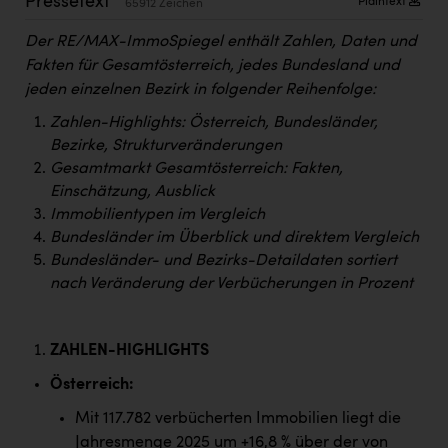
Pressetext
Plaintext
65912 Zeichen
Kärcher
Der RE/MAX-ImmoSpiegel enthält Zahlen, Daten und
Karin Liedl
Fakten für Gesamtösterreich, jedes Bundesland und
KEBA
jeden einzelnen Bezirk in folgender Reihenfolge:
Zahlen-Highlights: Österreich, Bundesländer,
KIWI Kinderwunsch Institut Dr. Loimer
Bezirke, Strukturveränderungen
KLIPP Frisör
Gesamtmarkt Gesamtösterreich: Fakten,
Einschätzung, Ausblick
Kleider Bauer
Immobilientypen im Vergleich
Kremsmüller Anlagenbau GmbH
Bundesländer im Überblick und direktem Vergleich
Bundesländer- und Bezirks-Detaildaten sortiert
Maximarkt
nach Veränderung der Verbücherungen in Prozent
Oldtimer Raststationen und Motorhotels
Österreichischer Kachelofenverband
ZAHLEN-HIGHLIGHTS
Orlen
Österreich:
Mit 117.782 verbücherten Immobilien liegt die
Passage Linz
Jahresmenge 2025 um +16,8 % über der von