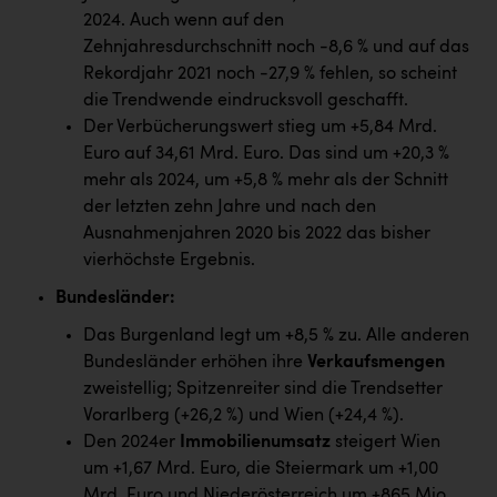
PEZ
2024. Auch wenn auf den
Zehnjahresdurchschnitt noch -8,6 % und auf das
PÜSPÖK
Rekordjahr 2021 noch -27,9 % fehlen, so scheint
REMAX
die Trendwende eindrucksvoll geschafft.
Der Verbücherungswert stieg um +5,84 Mrd.
RE/MAX Welcome
Euro auf 34,61 Mrd. Euro. Das sind um +20,3 %
Resch&Frisch
mehr als 2024, um +5,8 % mehr als der Schnitt
der letzten zehn Jahre und nach den
RUBBLE MASTER
Ausnahmenjahren 2020 bis 2022 das bisher
Ruderclub Wels
vierhöchste Ergebnis.
SCRI - Salzburg Cancer Research Institute
Bundesländer
:
Das Burgenland legt um +8,5 % zu. Alle anderen
SCHMACHTL GmbH
Bundesländer erhöhen ihre
Verkaufsmengen
Schwingshandl - automation technology gmbh
zweistellig; Spitzenreiter sind die Trendsetter
Vorarlberg (+26,2 %) und Wien (+24,4 %).
Seher + Partner
Den 2024er
Immobilienumsatz
steigert Wien
Smurfit Westrock Nettingsdorf
um +1,67 Mrd. Euro, die Steiermark um +1,00
Mrd. Euro und Niederösterreich um +865 Mio.