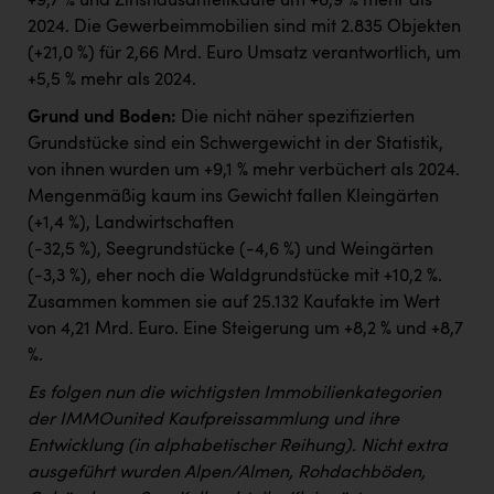
+9,7 % und Zinshausanteilkäufe um +6,9 % mehr als
2024. Die Gewerbeimmobilien sind mit 2.835 Objekten
(+21,0 %) für 2,66 Mrd. Euro Umsatz verantwortlich, um
+5,5 % mehr als 2024.
Grund und Boden:
Die nicht näher spezifizierten
Grundstücke sind ein Schwergewicht in der Statistik,
von ihnen wurden um +9,1 % mehr verbüchert als 2024.
Mengenmäßig kaum ins Gewicht fallen Kleingärten
(+1,4 %), Landwirtschaften
(-32,5 %), Seegrundstücke (-4,6 %) und Weingärten
(-3,3 %), eher noch die Waldgrundstücke mit +10,2 %.
Zusammen kommen sie auf 25.132 Kaufakte im Wert
von 4,21 Mrd. Euro. Eine Steigerung um +8,2 % und +8,7
%.
Es folgen nun die wichtigsten Immobilienkategorien
der IMMOunited Kaufpreissammlung und ihre
Entwicklung (in alphabetischer Reihung). Nicht extra
ausgeführt wurden Alpen/Almen, Rohdachböden,