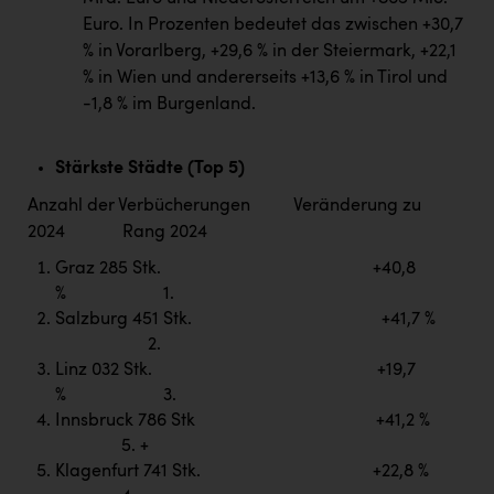
TCL
Euro. In Prozenten bedeutet das zwischen +30,7
TGW Logistics
% in Vorarlberg, +29,6 % in der Steiermark, +22,1
% in Wien und andererseits +13,6 % in Tirol und
TRAILOMAT & Cycling Austria
-1,8 % im Burgenland.
VERITAS
Vier Diamanten
Stärkste Städte (Top 5)
Anzahl der Verbücherungen Veränderung zu
Vorlagenportal
2024 Rang 2024
Wir besiegen Krebs
Graz 285 Stk. +40,8
Wirtschaftskammer OÖ
% 1.
Salzburg 451 Stk. +41,7 %
ZGONC
2.
Linz 032 Stk. +19,7
ZULuft - Zukunft Luft Austria
% 3.
z.l.ö.
Innsbruck 786 Stk +41,2 %
5. +
Österreichisches Hebammengremium
Klagenfurt 741 Stk. +22,8 %