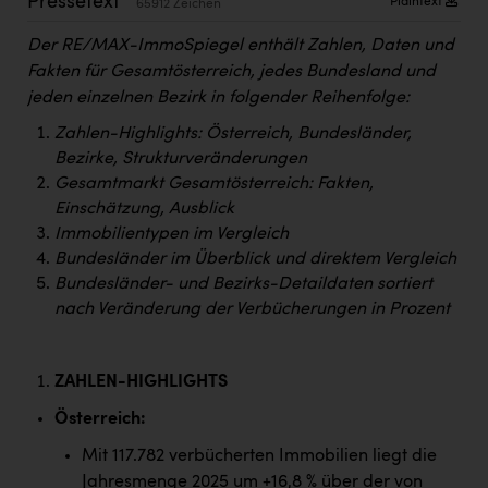
Pressetext
Plaintext
65912 Zeichen
Kärcher
Der RE/MAX-ImmoSpiegel enthält Zahlen, Daten und
Karin Liedl
Fakten für Gesamtösterreich, jedes Bundesland und
KEBA
jeden einzelnen Bezirk in folgender Reihenfolge:
Zahlen-Highlights: Österreich, Bundesländer,
KIWI Kinderwunsch Institut Dr. Loimer
Bezirke, Strukturveränderungen
KLIPP Frisör
Gesamtmarkt Gesamtösterreich: Fakten,
Einschätzung, Ausblick
Kleider Bauer
Immobilientypen im Vergleich
Kremsmüller Anlagenbau GmbH
Bundesländer im Überblick und direktem Vergleich
Bundesländer- und Bezirks-Detaildaten sortiert
Maximarkt
nach Veränderung der Verbücherungen in Prozent
Oldtimer Raststationen und Motorhotels
Österreichischer Kachelofenverband
ZAHLEN-HIGHLIGHTS
Orlen
Österreich:
Mit 117.782 verbücherten Immobilien liegt die
Passage Linz
Jahresmenge 2025 um +16,8 % über der von