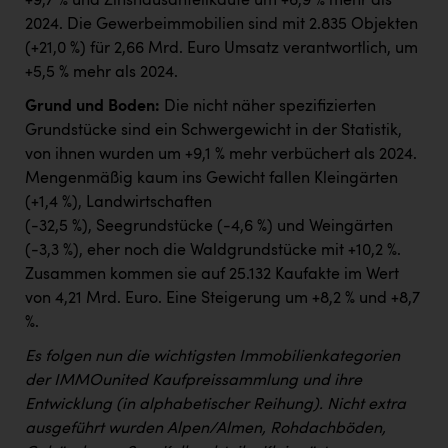
+9,7 % und Zinshausanteilkäufe um +6,9 % mehr als
2024. Die Gewerbeimmobilien sind mit 2.835 Objekten
(+21,0 %) für 2,66 Mrd. Euro Umsatz verantwortlich, um
+5,5 % mehr als 2024.
Grund und Boden:
Die nicht näher spezifizierten
Grundstücke sind ein Schwergewicht in der Statistik,
von ihnen wurden um +9,1 % mehr verbüchert als 2024.
Mengenmäßig kaum ins Gewicht fallen Kleingärten
(+1,4 %), Landwirtschaften
(-32,5 %), Seegrundstücke (-4,6 %) und Weingärten
(-3,3 %), eher noch die Waldgrundstücke mit +10,2 %.
Zusammen kommen sie auf 25.132 Kaufakte im Wert
von 4,21 Mrd. Euro. Eine Steigerung um +8,2 % und +8,7
%.
Es folgen nun die wichtigsten Immobilienkategorien
der IMMOunited Kaufpreissammlung und ihre
Entwicklung (in alphabetischer Reihung). Nicht extra
ausgeführt wurden Alpen/Almen, Rohdachböden,