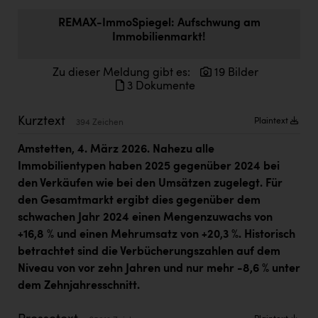
Doppler Gruppe
REMAX-ImmoSpiegel: Aufschwung am
Immobilienmarkt!
ERLUS AG
everfield
Zu dieser Meldung gibt es:
19 Bilder
3 Dokumente
Firmenradl
Fristads Austria
Kurztext
Plaintext
394 Zeichen
HIG Infomotion Group
Amstetten, 4. März 2026. Nahezu alle
Immobilientypen haben 2025 gegenüber 2024 bei
IFE Austria GmbH
den Verkäufen wie bei den Umsätzen zugelegt. Für
Immotech
den Gesamtmarkt ergibt dies gegenüber dem
schwachen Jahr 2024 einen Mengenzuwachs von
INTERSPAR
+16,8 % und einen Mehrumsatz von +20,3 %. Historisch
INTERSPORT Austria
betrachtet sind die Verbücherungszahlen auf dem
Niveau von vor zehn Jahren und nur mehr -8,6 % unter
Jesolo
dem Zehnjahresschnitt.
Jane Goodall Institute Austria