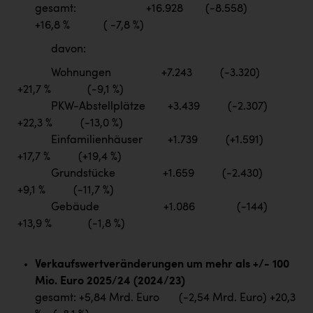
gesamt: +16.928 (-8.558)
+16,8 % ( -7,8 %)
davon:
Wohnungen +7.243 (-3.320)
+21,7 % (-9,1 %)
PKW-Abstellplätze +3.439 (-2.307)
+22,3 % (-13,0 %)
Einfamilienhäuser +1.739 (+1.591)
+17,7 % (+19,4 %)
Grundstücke +1.659 (-2.430)
+9,1 % (-11,7 %)
Gebäude +1.086 (-144)
+13,9 % (-1,8 %)
Verkaufswertveränderungen um mehr als +/- 100
Mio. Euro 2025/24 (2024/23)
gesamt: +5,84 Mrd. Euro (-2,54 Mrd. Euro) +20,3