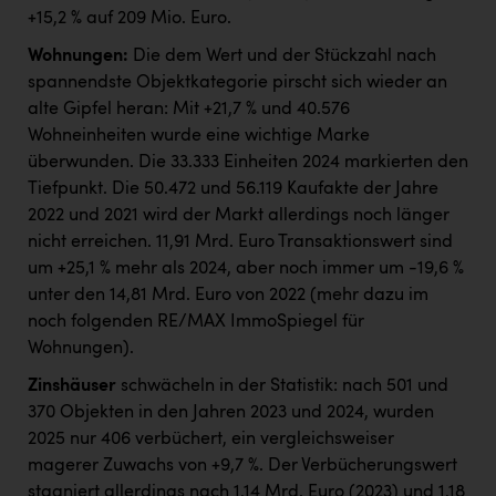
+15,2 % auf 209 Mio. Euro.
Wohnungen:
Die dem Wert und der Stückzahl nach
spannendste Objektkategorie pirscht sich wieder an
alte Gipfel heran: Mit +21,7 % und 40.576
Wohneinheiten wurde eine wichtige Marke
überwunden. Die 33.333 Einheiten 2024 markierten den
Tiefpunkt. Die 50.472 und 56.119 Kaufakte der Jahre
2022 und 2021 wird der Markt allerdings noch länger
nicht erreichen. 11,91 Mrd. Euro Transaktionswert sind
um +25,1 % mehr als 2024, aber noch immer um -19,6 %
unter den 14,81 Mrd. Euro von 2022 (mehr dazu im
noch folgenden RE/MAX ImmoSpiegel für
Wohnungen).
Zinshäuser
schwächeln in der Statistik: nach 501 und
370 Objekten in den Jahren 2023 und 2024, wurden
2025 nur 406 verbüchert, ein vergleichsweiser
magerer Zuwachs von +9,7 %. Der Verbücherungswert
stagniert allerdings nach 1,14 Mrd. Euro (2023) und 1,18