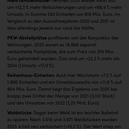
Mehrfamilienhäuser
nehmen 2025 wieder Fahrt auf:
um +12,3 % mehr Verbücherungen und um +68,9 % mehr
Umsatz. In Summe 583 Einheiten um 816 Mio. Euro. Im
Vergleich zu den Ausnahmejahren 2020 und 2021 ist
dies allerdings jeweils nur rund die Hälfte.
PKW-Abstellplätze
profitieren von der Konjunktur der
Wohnungen. 2025 waren es 18.868 separat
verbücherte Parkplätze, die zum Preis von 374 Mio.
Euro gehandelt wurden. Das sind um +22,3 % mehr als
2024 (Umsatz: +17,9 %).
Reihenhaus-Einheiten:
Auch hier Wachstum: +7,3 % auf
1.995 Einheiten und ein Umsatzzuwachs von +11,6 % auf
854 Mio. Euro. Damit liegt das Ergebnis von 2025 bei
knapp zwei Drittel der Menge von 2021 (3.101 Stück)
und des Umsatzes von 2022 (1,25 Mrd. Euro).
Waldstücke
: Sogar beim Wald ist ein leichter Aufwind
zu spüren: Nach 3.516 und 3.671 Waldstücken wurden
2025 4.045 neu verbüchert (+10,2 %). Der Wert stieg um