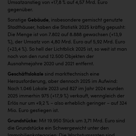
Umsatzanstieg von +17,8 % auf 4,57 Mrd. Euro
gegenüber.
Sonstige
Gebäude
, insbesondere gemischt genutzte
Stadthäuser, haben die Statistik 2025 kräftig gepusht:
Die Menge ist von 7.802 auf 8.888 gewachsen (+13,9
%), der Umsatz von 4,80 Mrd. Euro auf 5,92 Mrd. Euro
(+23,4 %). So hell der Lichtblick 2025 ist, so weit ist man
noch von den rund 12.500 Objekten der
Ausnahmejahre 2020 und 2021 entfernt.
Geschäftslokale
sind markttechnisch eine
Herausforderung, aber dennoch 2025 im Aufwind:
Nach 1.046 Lokale 2023 und 827 im Jahr 2024 wurden
2025 immerhin 975 (+17,9 %) verkauft, wenngleich der
Erlös nur um +9,2 % – also erheblich geringer – auf 324
Mio. Euro gestiegen ist.
Grundstücke:
Mit 19.950 Stück um 3,71 Mrd. Euro sind
die Grundstücke ein Schwergewicht unter den
Immobilienkategorien. Die Wachstumsraten sind