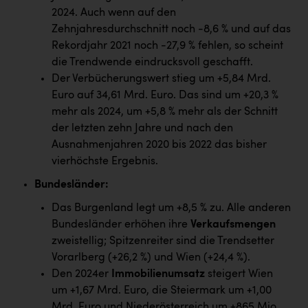
PEZ
2024. Auch wenn auf den
Zehnjahresdurchschnitt noch -8,6 % und auf das
PÜSPÖK
Rekordjahr 2021 noch -27,9 % fehlen, so scheint
REMAX
die Trendwende eindrucksvoll geschafft.
Der Verbücherungswert stieg um +5,84 Mrd.
RE/MAX Welcome
Euro auf 34,61 Mrd. Euro. Das sind um +20,3 %
Resch&Frisch
mehr als 2024, um +5,8 % mehr als der Schnitt
der letzten zehn Jahre und nach den
RUBBLE MASTER
Ausnahmenjahren 2020 bis 2022 das bisher
Ruderclub Wels
vierhöchste Ergebnis.
SCRI - Salzburg Cancer Research Institute
Bundesländer
:
Das Burgenland legt um +8,5 % zu. Alle anderen
SCHMACHTL GmbH
Bundesländer erhöhen ihre
Verkaufsmengen
Schwingshandl - automation technology gmbh
zweistellig; Spitzenreiter sind die Trendsetter
Vorarlberg (+26,2 %) und Wien (+24,4 %).
Seher + Partner
Den 2024er
Immobilienumsatz
steigert Wien
Smurfit Westrock Nettingsdorf
um +1,67 Mrd. Euro, die Steiermark um +1,00
Mrd. Euro und Niederösterreich um +865 Mio.