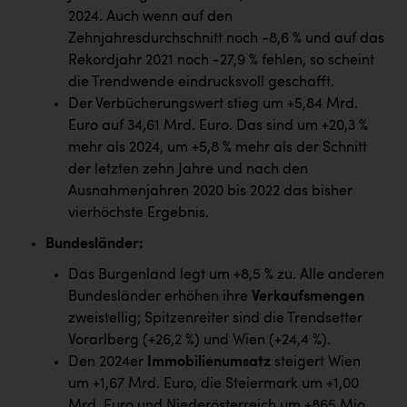
PEZ
2024. Auch wenn auf den
Zehnjahresdurchschnitt noch -8,6 % und auf das
PÜSPÖK
Rekordjahr 2021 noch -27,9 % fehlen, so scheint
REMAX
die Trendwende eindrucksvoll geschafft.
Der Verbücherungswert stieg um +5,84 Mrd.
RE/MAX Welcome
Euro auf 34,61 Mrd. Euro. Das sind um +20,3 %
Resch&Frisch
mehr als 2024, um +5,8 % mehr als der Schnitt
der letzten zehn Jahre und nach den
RUBBLE MASTER
Ausnahmenjahren 2020 bis 2022 das bisher
Ruderclub Wels
vierhöchste Ergebnis.
SCRI - Salzburg Cancer Research Institute
Bundesländer
:
Das Burgenland legt um +8,5 % zu. Alle anderen
SCHMACHTL GmbH
Bundesländer erhöhen ihre
Verkaufsmengen
Schwingshandl - automation technology gmbh
zweistellig; Spitzenreiter sind die Trendsetter
Vorarlberg (+26,2 %) und Wien (+24,4 %).
Seher + Partner
Den 2024er
Immobilienumsatz
steigert Wien
Smurfit Westrock Nettingsdorf
um +1,67 Mrd. Euro, die Steiermark um +1,00
Mrd. Euro und Niederösterreich um +865 Mio.