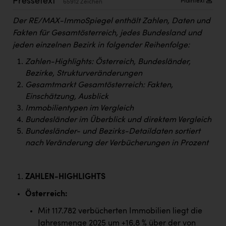
Pressetext
Plaintext
65912 Zeichen
Kärcher
Der RE/MAX-ImmoSpiegel enthält Zahlen, Daten und
Karin Liedl
Fakten für Gesamtösterreich, jedes Bundesland und
KEBA
jeden einzelnen Bezirk in folgender Reihenfolge:
Zahlen-Highlights: Österreich, Bundesländer,
KIWI Kinderwunsch Institut Dr. Loimer
Bezirke, Strukturveränderungen
KLIPP Frisör
Gesamtmarkt Gesamtösterreich: Fakten,
Einschätzung, Ausblick
Kleider Bauer
Immobilientypen im Vergleich
Kremsmüller Anlagenbau GmbH
Bundesländer im Überblick und direktem Vergleich
Bundesländer- und Bezirks-Detaildaten sortiert
Maximarkt
nach Veränderung der Verbücherungen in Prozent
Oldtimer Raststationen und Motorhotels
Österreichischer Kachelofenverband
ZAHLEN-HIGHLIGHTS
Orlen
Österreich:
Mit 117.782 verbücherten Immobilien liegt die
Passage Linz
Jahresmenge 2025 um +16,8 % über der von