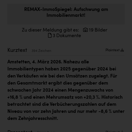
Doppler Gruppe
REMAX-ImmoSpiegel: Aufschwung am
Immobilienmarkt!
ERLUS AG
everfield
Zu dieser Meldung gibt es:
19 Bilder
3 Dokumente
Firmenradl
Fristads Austria
Kurztext
Plaintext
394 Zeichen
HIG Infomotion Group
Amstetten, 4. März 2026. Nahezu alle
Immobilientypen haben 2025 gegenüber 2024 bei
IFE Austria GmbH
den Verkäufen wie bei den Umsätzen zugelegt. Für
Immotech
den Gesamtmarkt ergibt dies gegenüber dem
schwachen Jahr 2024 einen Mengenzuwachs von
INTERSPAR
+16,8 % und einen Mehrumsatz von +20,3 %. Historisch
INTERSPORT Austria
betrachtet sind die Verbücherungszahlen auf dem
Niveau von vor zehn Jahren und nur mehr -8,6 % unter
Jesolo
dem Zehnjahresschnitt.
Jane Goodall Institute Austria