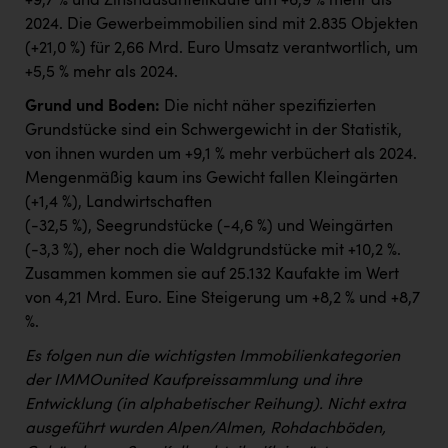
+9,7 % und Zinshausanteilkäufe um +6,9 % mehr als
2024. Die Gewerbeimmobilien sind mit 2.835 Objekten
(+21,0 %) für 2,66 Mrd. Euro Umsatz verantwortlich, um
+5,5 % mehr als 2024.
Grund und Boden:
Die nicht näher spezifizierten
Grundstücke sind ein Schwergewicht in der Statistik,
von ihnen wurden um +9,1 % mehr verbüchert als 2024.
Mengenmäßig kaum ins Gewicht fallen Kleingärten
(+1,4 %), Landwirtschaften
(-32,5 %), Seegrundstücke (-4,6 %) und Weingärten
(-3,3 %), eher noch die Waldgrundstücke mit +10,2 %.
Zusammen kommen sie auf 25.132 Kaufakte im Wert
von 4,21 Mrd. Euro. Eine Steigerung um +8,2 % und +8,7
%.
Es folgen nun die wichtigsten Immobilienkategorien
der IMMOunited Kaufpreissammlung und ihre
Entwicklung (in alphabetischer Reihung). Nicht extra
ausgeführt wurden Alpen/Almen, Rohdachböden,