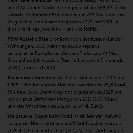
Mehrfamilienhäuser
nehmen 2025 wieder Fahrt auf:
um +12,3 % mehr Verbücherungen und um +68,9 % mehr
Umsatz. In Summe 583 Einheiten um 816 Mio. Euro. Im
Vergleich zu den Ausnahmejahren 2020 und 2021 ist
dies allerdings jeweils nur rund die Hälfte.
PKW-Abstellplätze
profitieren von der Konjunktur der
Wohnungen. 2025 waren es 18.868 separat
verbücherte Parkplätze, die zum Preis von 374 Mio.
Euro gehandelt wurden. Das sind um +22,3 % mehr als
2024 (Umsatz: +17,9 %).
Reihenhaus-Einheiten:
Auch hier Wachstum: +7,3 % auf
1.995 Einheiten und ein Umsatzzuwachs von +11,6 % auf
854 Mio. Euro. Damit liegt das Ergebnis von 2025 bei
knapp zwei Drittel der Menge von 2021 (3.101 Stück)
und des Umsatzes von 2022 (1,25 Mrd. Euro).
Waldstücke
: Sogar beim Wald ist ein leichter Aufwind
zu spüren: Nach 3.516 und 3.671 Waldstücken wurden
2025 4.045 neu verbüchert (+10,2 %). Der Wert stieg um