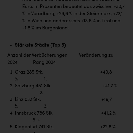
TCL
Euro. In Prozenten bedeutet das zwischen +30,7
TGW Logistics
% in Vorarlberg, +29,6 % in der Steiermark, +22,1
% in Wien und andererseits +13,6 % in Tirol und
TRAILOMAT & Cycling Austria
-1,8 % im Burgenland.
VERITAS
Vier Diamanten
Stärkste Städte (Top 5)
Anzahl der Verbücherungen Veränderung zu
Vorlagenportal
2024 Rang 2024
Wir besiegen Krebs
Graz 285 Stk. +40,8
Wirtschaftskammer OÖ
% 1.
Salzburg 451 Stk. +41,7 %
ZGONC
2.
Linz 032 Stk. +19,7
ZULuft - Zukunft Luft Austria
% 3.
z.l.ö.
Innsbruck 786 Stk +41,2 %
5. +
Österreichisches Hebammengremium
Klagenfurt 741 Stk. +22,8 %