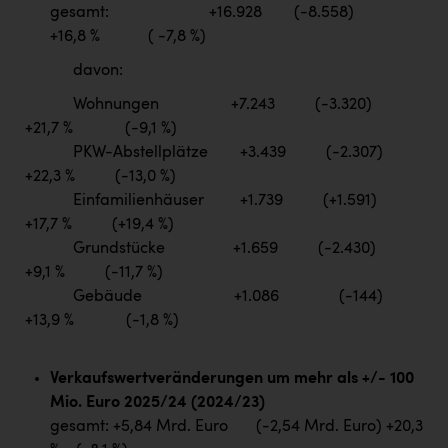
gesamt: +16.928 (-8.558)
+16,8 % ( -7,8 %)
davon:
Wohnungen +7.243 (-3.320)
+21,7 % (-9,1 %)
PKW-Abstellplätze +3.439 (-2.307)
+22,3 % (-13,0 %)
Einfamilienhäuser +1.739 (+1.591)
+17,7 % (+19,4 %)
Grundstücke +1.659 (-2.430)
+9,1 % (-11,7 %)
Gebäude +1.086 (-144)
+13,9 % (-1,8 %)
Verkaufswertveränderungen um mehr als +/- 100
Mio. Euro 2025/24 (2024/23)
gesamt: +5,84 Mrd. Euro (-2,54 Mrd. Euro) +20,3