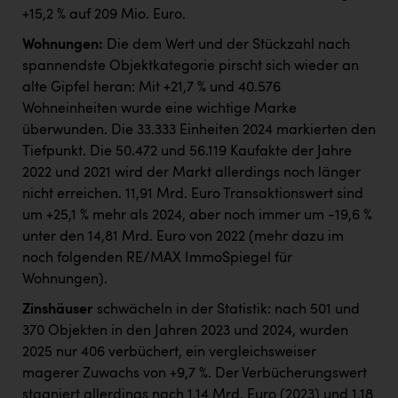
+15,2 % auf 209 Mio. Euro.
Wohnungen:
Die dem Wert und der Stückzahl nach
spannendste Objektkategorie pirscht sich wieder an
alte Gipfel heran: Mit +21,7 % und 40.576
Wohneinheiten wurde eine wichtige Marke
überwunden. Die 33.333 Einheiten 2024 markierten den
Tiefpunkt. Die 50.472 und 56.119 Kaufakte der Jahre
2022 und 2021 wird der Markt allerdings noch länger
nicht erreichen. 11,91 Mrd. Euro Transaktionswert sind
um +25,1 % mehr als 2024, aber noch immer um -19,6 %
unter den 14,81 Mrd. Euro von 2022 (mehr dazu im
noch folgenden RE/MAX ImmoSpiegel für
Wohnungen).
Zinshäuser
schwächeln in der Statistik: nach 501 und
370 Objekten in den Jahren 2023 und 2024, wurden
2025 nur 406 verbüchert, ein vergleichsweiser
magerer Zuwachs von +9,7 %. Der Verbücherungswert
stagniert allerdings nach 1,14 Mrd. Euro (2023) und 1,18