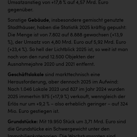
Umsatzanstieg von +17,8 % auf 4,57 Mrd. Euro
gegenüber.
Sonstige
Gebäude
, insbesondere gemischt genutzte
Stadthäuser, haben die Statistik 2025 kräftig gepusht:
Die Menge ist von 7.802 auf 8.888 gewachsen (+13,9
%), der Umsatz von 4,80 Mrd. Euro auf 5,92 Mrd. Euro
(+23,4 %). So hell der Lichtblick 2025 ist, so weit ist man
noch von den rund 12.500 Objekten der
Ausnahmejahre 2020 und 2021 entfernt.
Geschäftslokale
sind markttechnisch eine
Herausforderung, aber dennoch 2025 im Aufwind:
Nach 1.046 Lokale 2023 und 827 im Jahr 2024 wurden
2025 immerhin 975 (+17,9 %) verkauft, wenngleich der
Erlös nur um +9,2 % – also erheblich geringer – auf 324
Mio. Euro gestiegen ist.
Grundstücke:
Mit 19.950 Stück um 3,71 Mrd. Euro sind
die Grundstücke ein Schwergewicht unter den
Immobilienkategorien. Die Wachstumsraten sind