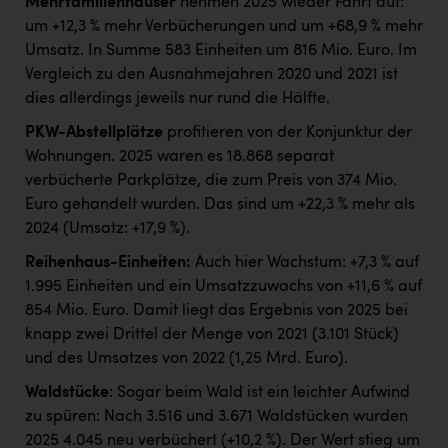
Mehrfamilienhäuser
nehmen 2025 wieder Fahrt auf:
um +12,3 % mehr Verbücherungen und um +68,9 % mehr
Umsatz. In Summe 583 Einheiten um 816 Mio. Euro. Im
Vergleich zu den Ausnahmejahren 2020 und 2021 ist
dies allerdings jeweils nur rund die Hälfte.
PKW-Abstellplätze
profitieren von der Konjunktur der
Wohnungen. 2025 waren es 18.868 separat
verbücherte Parkplätze, die zum Preis von 374 Mio.
Euro gehandelt wurden. Das sind um +22,3 % mehr als
2024 (Umsatz: +17,9 %).
Reihenhaus-Einheiten:
Auch hier Wachstum: +7,3 % auf
1.995 Einheiten und ein Umsatzzuwachs von +11,6 % auf
854 Mio. Euro. Damit liegt das Ergebnis von 2025 bei
knapp zwei Drittel der Menge von 2021 (3.101 Stück)
und des Umsatzes von 2022 (1,25 Mrd. Euro).
Waldstücke
: Sogar beim Wald ist ein leichter Aufwind
zu spüren: Nach 3.516 und 3.671 Waldstücken wurden
2025 4.045 neu verbüchert (+10,2 %). Der Wert stieg um