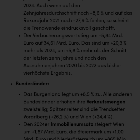
PEZ
2024. Auch wenn auf den
Zehnjahresdurchschnitt noch -8,6 % und auf das
PÜSPÖK
Rekordjahr 2021 noch -27,9 % fehlen, so scheint
REMAX
die Trendwende eindrucksvoll geschafft.
Der Verbücherungswert stieg um +5,84 Mrd.
RE/MAX Welcome
Euro auf 34,61 Mrd. Euro. Das sind um +20,3 %
Resch&Frisch
mehr als 2024, um +5,8 % mehr als der Schnitt
der letzten zehn Jahre und nach den
RUBBLE MASTER
Ausnahmenjahren 2020 bis 2022 das bisher
Ruderclub Wels
vierhöchste Ergebnis.
SCRI - Salzburg Cancer Research Institute
Bundesländer
:
Das Burgenland legt um +8,5 % zu. Alle anderen
SCHMACHTL GmbH
Bundesländer erhöhen ihre
Verkaufsmengen
Schwingshandl - automation technology gmbh
zweistellig; Spitzenreiter sind die Trendsetter
Vorarlberg (+26,2 %) und Wien (+24,4 %).
Seher + Partner
Den 2024er
Immobilienumsatz
steigert Wien
Smurfit Westrock Nettingsdorf
um +1,67 Mrd. Euro, die Steiermark um +1,00
Mrd. Euro und Niederösterreich um +865 Mio.