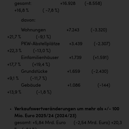
gesamt: +16.928 (-8.558)
+16,8 % ( -7,8 %)
davon:
Wohnungen +7.243 (-3.320)
+21,7 % (-9,1 %)
PKW-Abstellplätze +3.439 (-2.307)
+22,3 % (-13,0 %)
Einfamilienhäuser +1.739 (+1.591)
+17,7 % (+19,4 %)
Grundstücke +1.659 (-2.430)
+9,1 % (-11,7 %)
Gebäude +1.086 (-144)
+13,9 % (-1,8 %)
Verkaufswertveränderungen um mehr als +/- 100
Mio. Euro 2025/24 (2024/23)
gesamt: +5,84 Mrd. Euro (-2,54 Mrd. Euro) +20,3