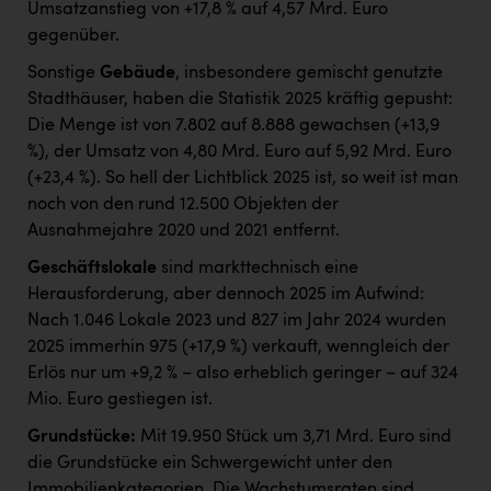
Umsatzanstieg von +17,8 % auf 4,57 Mrd. Euro
gegenüber.
Sonstige
Gebäude
, insbesondere gemischt genutzte
Stadthäuser, haben die Statistik 2025 kräftig gepusht:
Die Menge ist von 7.802 auf 8.888 gewachsen (+13,9
%), der Umsatz von 4,80 Mrd. Euro auf 5,92 Mrd. Euro
(+23,4 %). So hell der Lichtblick 2025 ist, so weit ist man
noch von den rund 12.500 Objekten der
Ausnahmejahre 2020 und 2021 entfernt.
Geschäftslokale
sind markttechnisch eine
Herausforderung, aber dennoch 2025 im Aufwind:
Nach 1.046 Lokale 2023 und 827 im Jahr 2024 wurden
2025 immerhin 975 (+17,9 %) verkauft, wenngleich der
Erlös nur um +9,2 % – also erheblich geringer – auf 324
Mio. Euro gestiegen ist.
Grundstücke:
Mit 19.950 Stück um 3,71 Mrd. Euro sind
die Grundstücke ein Schwergewicht unter den
Immobilienkategorien. Die Wachstumsraten sind