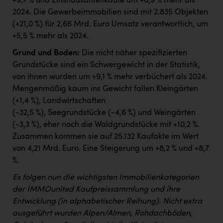
+9,7 % und Zinshausanteilkäufe um +6,9 % mehr als
2024. Die Gewerbeimmobilien sind mit 2.835 Objekten
(+21,0 %) für 2,66 Mrd. Euro Umsatz verantwortlich, um
+5,5 % mehr als 2024.
Grund und Boden:
Die nicht näher spezifizierten
Grundstücke sind ein Schwergewicht in der Statistik,
von ihnen wurden um +9,1 % mehr verbüchert als 2024.
Mengenmäßig kaum ins Gewicht fallen Kleingärten
(+1,4 %), Landwirtschaften
(-32,5 %), Seegrundstücke (-4,6 %) und Weingärten
(-3,3 %), eher noch die Waldgrundstücke mit +10,2 %.
Zusammen kommen sie auf 25.132 Kaufakte im Wert
von 4,21 Mrd. Euro. Eine Steigerung um +8,2 % und +8,7
%.
Es folgen nun die wichtigsten Immobilienkategorien
der IMMOunited Kaufpreissammlung und ihre
Entwicklung (in alphabetischer Reihung). Nicht extra
ausgeführt wurden Alpen/Almen, Rohdachböden,