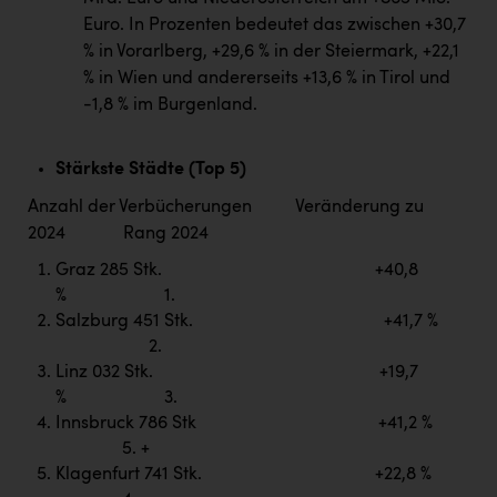
TCL
Euro. In Prozenten bedeutet das zwischen +30,7
TGW Logistics
% in Vorarlberg, +29,6 % in der Steiermark, +22,1
% in Wien und andererseits +13,6 % in Tirol und
TRAILOMAT & Cycling Austria
-1,8 % im Burgenland.
VERITAS
Vier Diamanten
Stärkste Städte (Top 5)
Anzahl der Verbücherungen Veränderung zu
Vorlagenportal
2024 Rang 2024
Wir besiegen Krebs
Graz 285 Stk. +40,8
Wirtschaftskammer OÖ
% 1.
Salzburg 451 Stk. +41,7 %
ZGONC
2.
Linz 032 Stk. +19,7
ZULuft - Zukunft Luft Austria
% 3.
z.l.ö.
Innsbruck 786 Stk +41,2 %
5. +
Österreichisches Hebammengremium
Klagenfurt 741 Stk. +22,8 %