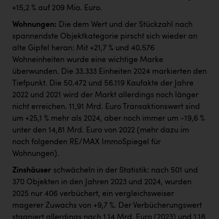
+15,2 % auf 209 Mio. Euro.
Wohnungen:
Die dem Wert und der Stückzahl nach
spannendste Objektkategorie pirscht sich wieder an
alte Gipfel heran: Mit +21,7 % und 40.576
Wohneinheiten wurde eine wichtige Marke
überwunden. Die 33.333 Einheiten 2024 markierten den
Tiefpunkt. Die 50.472 und 56.119 Kaufakte der Jahre
2022 und 2021 wird der Markt allerdings noch länger
nicht erreichen. 11,91 Mrd. Euro Transaktionswert sind
um +25,1 % mehr als 2024, aber noch immer um -19,6 %
unter den 14,81 Mrd. Euro von 2022 (mehr dazu im
noch folgenden RE/MAX ImmoSpiegel für
Wohnungen).
Zinshäuser
schwächeln in der Statistik: nach 501 und
370 Objekten in den Jahren 2023 und 2024, wurden
2025 nur 406 verbüchert, ein vergleichsweiser
magerer Zuwachs von +9,7 %. Der Verbücherungswert
stagniert allerdings nach 1,14 Mrd. Euro (2023) und 1,18