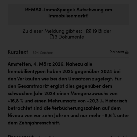
Doppler Gruppe
REMAX-ImmoSpiegel: Aufschwung am
Immobilienmarkt!
ERLUS AG
everfield
Zu dieser Meldung gibt es:
19 Bilder
3 Dokumente
Firmenradl
Fristads Austria
Kurztext
Plaintext
394 Zeichen
HIG Infomotion Group
Amstetten, 4. März 2026. Nahezu alle
Immobilientypen haben 2025 gegenüber 2024 bei
IFE Austria GmbH
den Verkäufen wie bei den Umsätzen zugelegt. Für
Immotech
den Gesamtmarkt ergibt dies gegenüber dem
schwachen Jahr 2024 einen Mengenzuwachs von
INTERSPAR
+16,8 % und einen Mehrumsatz von +20,3 %. Historisch
INTERSPORT Austria
betrachtet sind die Verbücherungszahlen auf dem
Niveau von vor zehn Jahren und nur mehr -8,6 % unter
Jesolo
dem Zehnjahresschnitt.
Jane Goodall Institute Austria