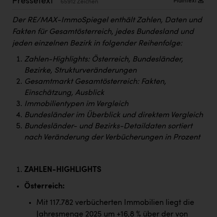
Pressetext
Plaintext
65912 Zeichen
Kärcher
Der RE/MAX-ImmoSpiegel enthält Zahlen, Daten und
Karin Liedl
Fakten für Gesamtösterreich, jedes Bundesland und
KEBA
jeden einzelnen Bezirk in folgender Reihenfolge:
Zahlen-Highlights: Österreich, Bundesländer,
KIWI Kinderwunsch Institut Dr. Loimer
Bezirke, Strukturveränderungen
KLIPP Frisör
Gesamtmarkt Gesamtösterreich: Fakten,
Einschätzung, Ausblick
Kleider Bauer
Immobilientypen im Vergleich
Kremsmüller Anlagenbau GmbH
Bundesländer im Überblick und direktem Vergleich
Bundesländer- und Bezirks-Detaildaten sortiert
Maximarkt
nach Veränderung der Verbücherungen in Prozent
Oldtimer Raststationen und Motorhotels
Österreichischer Kachelofenverband
ZAHLEN-HIGHLIGHTS
Orlen
Österreich:
Mit 117.782 verbücherten Immobilien liegt die
Passage Linz
Jahresmenge 2025 um +16,8 % über der von