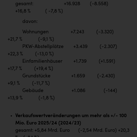
gesamt: +16.928 (-8.558)
+16,8 % ( -7,8 %)
davon:
Wohnungen +7.243 (-3.320)
+21,7 % (-9,1 %)
PKW-Abstellplätze +3.439 (-2.307)
+22,3 % (-13,0 %)
Einfamilienhäuser +1.739 (+1.591)
+17,7 % (+19,4 %)
Grundstücke +1.659 (-2.430)
+9,1 % (-11,7 %)
Gebäude +1.086 (-144)
+13,9 % (-1,8 %)
Verkaufswertveränderungen um mehr als +/- 100
Mio. Euro 2025/24 (2024/23)
gesamt: +5,84 Mrd. Euro (-2,54 Mrd. Euro) +20,3