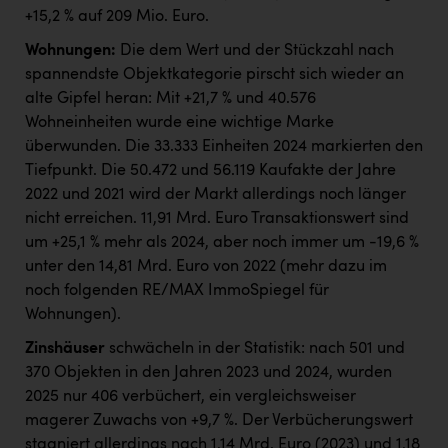
+15,2 % auf 209 Mio. Euro.
Wohnungen:
Die dem Wert und der Stückzahl nach
spannendste Objektkategorie pirscht sich wieder an
alte Gipfel heran: Mit +21,7 % und 40.576
Wohneinheiten wurde eine wichtige Marke
überwunden. Die 33.333 Einheiten 2024 markierten den
Tiefpunkt. Die 50.472 und 56.119 Kaufakte der Jahre
2022 und 2021 wird der Markt allerdings noch länger
nicht erreichen. 11,91 Mrd. Euro Transaktionswert sind
um +25,1 % mehr als 2024, aber noch immer um -19,6 %
unter den 14,81 Mrd. Euro von 2022 (mehr dazu im
noch folgenden RE/MAX ImmoSpiegel für
Wohnungen).
Zinshäuser
schwächeln in der Statistik: nach 501 und
370 Objekten in den Jahren 2023 und 2024, wurden
2025 nur 406 verbüchert, ein vergleichsweiser
magerer Zuwachs von +9,7 %. Der Verbücherungswert
stagniert allerdings nach 1,14 Mrd. Euro (2023) und 1,18