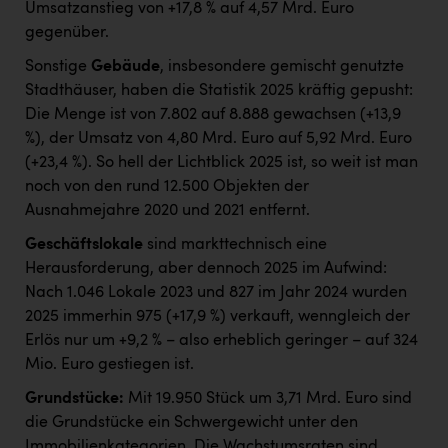
Umsatzanstieg von +17,8 % auf 4,57 Mrd. Euro
gegenüber.
Sonstige
Gebäude
, insbesondere gemischt genutzte
Stadthäuser, haben die Statistik 2025 kräftig gepusht:
Die Menge ist von 7.802 auf 8.888 gewachsen (+13,9
%), der Umsatz von 4,80 Mrd. Euro auf 5,92 Mrd. Euro
(+23,4 %). So hell der Lichtblick 2025 ist, so weit ist man
noch von den rund 12.500 Objekten der
Ausnahmejahre 2020 und 2021 entfernt.
Geschäftslokale
sind markttechnisch eine
Herausforderung, aber dennoch 2025 im Aufwind:
Nach 1.046 Lokale 2023 und 827 im Jahr 2024 wurden
2025 immerhin 975 (+17,9 %) verkauft, wenngleich der
Erlös nur um +9,2 % – also erheblich geringer – auf 324
Mio. Euro gestiegen ist.
Grundstücke:
Mit 19.950 Stück um 3,71 Mrd. Euro sind
die Grundstücke ein Schwergewicht unter den
Immobilienkategorien. Die Wachstumsraten sind