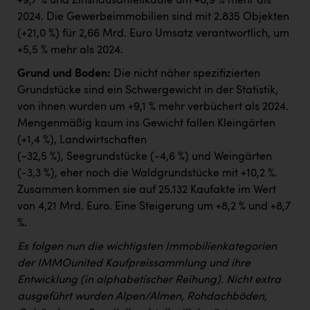
+9,7 % und Zinshausanteilkäufe um +6,9 % mehr als
2024. Die Gewerbeimmobilien sind mit 2.835 Objekten
(+21,0 %) für 2,66 Mrd. Euro Umsatz verantwortlich, um
+5,5 % mehr als 2024.
Grund und Boden:
Die nicht näher spezifizierten
Grundstücke sind ein Schwergewicht in der Statistik,
von ihnen wurden um +9,1 % mehr verbüchert als 2024.
Mengenmäßig kaum ins Gewicht fallen Kleingärten
(+1,4 %), Landwirtschaften
(-32,5 %), Seegrundstücke (-4,6 %) und Weingärten
(-3,3 %), eher noch die Waldgrundstücke mit +10,2 %.
Zusammen kommen sie auf 25.132 Kaufakte im Wert
von 4,21 Mrd. Euro. Eine Steigerung um +8,2 % und +8,7
%.
Es folgen nun die wichtigsten Immobilienkategorien
der IMMOunited Kaufpreissammlung und ihre
Entwicklung (in alphabetischer Reihung). Nicht extra
ausgeführt wurden Alpen/Almen, Rohdachböden,