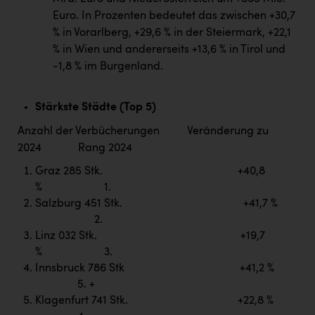
TCL
Euro. In Prozenten bedeutet das zwischen +30,7
TGW Logistics
% in Vorarlberg, +29,6 % in der Steiermark, +22,1
% in Wien und andererseits +13,6 % in Tirol und
TRAILOMAT & Cycling Austria
-1,8 % im Burgenland.
VERITAS
Vier Diamanten
Stärkste Städte (Top 5)
Anzahl der Verbücherungen Veränderung zu
Vorlagenportal
2024 Rang 2024
Wir besiegen Krebs
Graz 285 Stk. +40,8
Wirtschaftskammer OÖ
% 1.
Salzburg 451 Stk. +41,7 %
ZGONC
2.
Linz 032 Stk. +19,7
ZULuft - Zukunft Luft Austria
% 3.
z.l.ö.
Innsbruck 786 Stk +41,2 %
5. +
Österreichisches Hebammengremium
Klagenfurt 741 Stk. +22,8 %