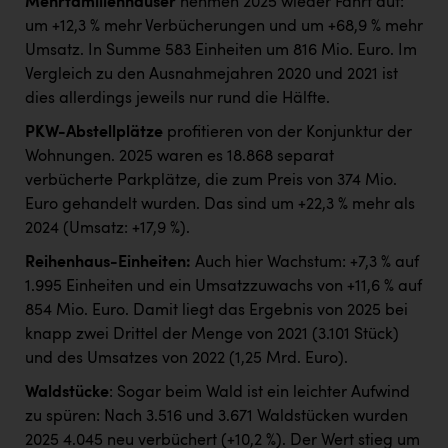
Mehrfamilienhäuser
nehmen 2025 wieder Fahrt auf:
um +12,3 % mehr Verbücherungen und um +68,9 % mehr
Umsatz. In Summe 583 Einheiten um 816 Mio. Euro. Im
Vergleich zu den Ausnahmejahren 2020 und 2021 ist
dies allerdings jeweils nur rund die Hälfte.
PKW-Abstellplätze
profitieren von der Konjunktur der
Wohnungen. 2025 waren es 18.868 separat
verbücherte Parkplätze, die zum Preis von 374 Mio.
Euro gehandelt wurden. Das sind um +22,3 % mehr als
2024 (Umsatz: +17,9 %).
Reihenhaus-Einheiten:
Auch hier Wachstum: +7,3 % auf
1.995 Einheiten und ein Umsatzzuwachs von +11,6 % auf
854 Mio. Euro. Damit liegt das Ergebnis von 2025 bei
knapp zwei Drittel der Menge von 2021 (3.101 Stück)
und des Umsatzes von 2022 (1,25 Mrd. Euro).
Waldstücke
: Sogar beim Wald ist ein leichter Aufwind
zu spüren: Nach 3.516 und 3.671 Waldstücken wurden
2025 4.045 neu verbüchert (+10,2 %). Der Wert stieg um