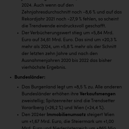
PEZ
2024. Auch wenn auf den
Zehnjahresdurchschnitt noch -8,6 % und auf das
PÜSPÖK
Rekordjahr 2021 noch -27,9 % fehlen, so scheint
REMAX
die Trendwende eindrucksvoll geschafft.
Der Verbücherungswert stieg um +5,84 Mrd.
RE/MAX Welcome
Euro auf 34,61 Mrd. Euro. Das sind um +20,3 %
Resch&Frisch
mehr als 2024, um +5,8 % mehr als der Schnitt
der letzten zehn Jahre und nach den
RUBBLE MASTER
Ausnahmenjahren 2020 bis 2022 das bisher
Ruderclub Wels
vierhöchste Ergebnis.
SCRI - Salzburg Cancer Research Institute
Bundesländer
:
Das Burgenland legt um +8,5 % zu. Alle anderen
SCHMACHTL GmbH
Bundesländer erhöhen ihre
Verkaufsmengen
Schwingshandl - automation technology gmbh
zweistellig; Spitzenreiter sind die Trendsetter
Vorarlberg (+26,2 %) und Wien (+24,4 %).
Seher + Partner
Den 2024er
Immobilienumsatz
steigert Wien
Smurfit Westrock Nettingsdorf
um +1,67 Mrd. Euro, die Steiermark um +1,00
Mrd. Euro und Niederösterreich um +865 Mio.