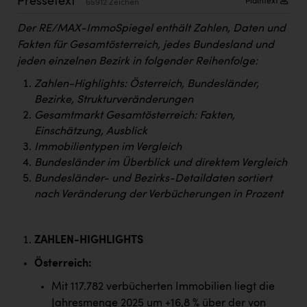
Pressetext
Plaintext
65912 Zeichen
Kärcher
Der RE/MAX-ImmoSpiegel enthält Zahlen, Daten und
Karin Liedl
Fakten für Gesamtösterreich, jedes Bundesland und
KEBA
jeden einzelnen Bezirk in folgender Reihenfolge:
Zahlen-Highlights: Österreich, Bundesländer,
KIWI Kinderwunsch Institut Dr. Loimer
Bezirke, Strukturveränderungen
KLIPP Frisör
Gesamtmarkt Gesamtösterreich: Fakten,
Einschätzung, Ausblick
Kleider Bauer
Immobilientypen im Vergleich
Kremsmüller Anlagenbau GmbH
Bundesländer im Überblick und direktem Vergleich
Bundesländer- und Bezirks-Detaildaten sortiert
Maximarkt
nach Veränderung der Verbücherungen in Prozent
Oldtimer Raststationen und Motorhotels
Österreichischer Kachelofenverband
ZAHLEN-HIGHLIGHTS
Orlen
Österreich:
Mit 117.782 verbücherten Immobilien liegt die
Passage Linz
Jahresmenge 2025 um +16,8 % über der von