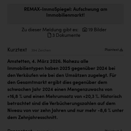
Doppler Gruppe
REMAX-ImmoSpiegel: Aufschwung am
Immobilienmarkt!
ERLUS AG
everfield
Zu dieser Meldung gibt es:
19 Bilder
3 Dokumente
Firmenradl
Fristads Austria
Kurztext
Plaintext
394 Zeichen
HIG Infomotion Group
Amstetten, 4. März 2026. Nahezu alle
Immobilientypen haben 2025 gegenüber 2024 bei
IFE Austria GmbH
den Verkäufen wie bei den Umsätzen zugelegt. Für
Immotech
den Gesamtmarkt ergibt dies gegenüber dem
schwachen Jahr 2024 einen Mengenzuwachs von
INTERSPAR
+16,8 % und einen Mehrumsatz von +20,3 %. Historisch
INTERSPORT Austria
betrachtet sind die Verbücherungszahlen auf dem
Niveau von vor zehn Jahren und nur mehr -8,6 % unter
Jesolo
dem Zehnjahresschnitt.
Jane Goodall Institute Austria