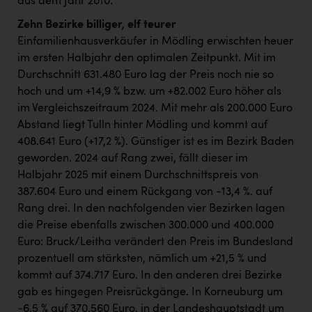
aus dem Jahr 2010.
Zehn Bezirke billiger, elf teurer
Einfamilienhausverkäufer in Mödling erwischten heuer
im ersten Halbjahr den optimalen Zeitpunkt. Mit im
Durchschnitt 631.480 Euro lag der Preis noch nie so
hoch und um +14,9 % bzw. um +82.002 Euro höher als
im Vergleichszeitraum 2024. Mit mehr als 200.000 Euro
Abstand liegt Tulln hinter Mödling und kommt auf
408.641 Euro (+17,2 %). Günstiger ist es im Bezirk Baden
geworden. 2024 auf Rang zwei, fällt dieser im
Halbjahr 2025 mit einem Durchschnittspreis von
387.604 Euro und einem Rückgang von -13,4 %. auf
Rang drei. In den nachfolgenden vier Bezirken lagen
die Preise ebenfalls zwischen 300.000 und 400.000
Euro: Bruck/Leitha verändert den Preis im Bundesland
prozentuell am stärksten, nämlich um +21,5 % und
kommt auf 374.717 Euro. In den anderen drei Bezirke
gab es hingegen Preisrückgänge. In Korneuburg um
-6,5 % auf 370.560 Euro, in der Landeshauptstadt um