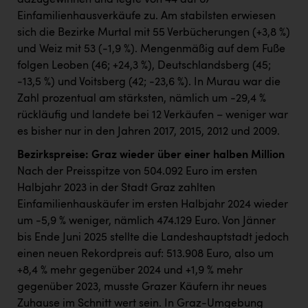
dazugewinnen und legte von 44 auf 67
Einfamilienhausverkäufe zu. Am stabilsten erwiesen
sich die Bezirke Murtal mit 55 Verbücherungen (+3,8 %)
und Weiz mit 53 (-1,9 %). Mengenmäßig auf dem Fuße
folgen Leoben (46; +24,3 %), Deutschlandsberg (45;
-13,5 %) und Voitsberg (42; -23,6 %). In Murau war die
Zahl prozentual am stärksten, nämlich um -29,4 %
rückläufig und landete bei 12 Verkäufen – weniger war
es bisher nur in den Jahren 2017, 2015, 2012 und 2009.
Bezirkspreise: Graz wieder über einer halben Million
Nach der Preisspitze von 504.092 Euro im ersten
Halbjahr 2023 in der Stadt Graz zahlten
Einfamilienhauskäufer im ersten Halbjahr 2024 wieder
um -5,9 % weniger, nämlich 474.129 Euro. Von Jänner
bis Ende Juni 2025 stellte die Landeshauptstadt jedoch
einen neuen Rekordpreis auf: 513.908 Euro, also um
+8,4 % mehr gegenüber 2024 und +1,9 % mehr
gegenüber 2023, musste Grazer Käufern ihr neues
Zuhause im Schnitt wert sein. In Graz-Umgebung