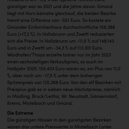
reduzierte um -5,2 % auf typische 156.939 Euro,
günstiger war es 2021 und die Jahre davor. Gmünd
liegt mit Horn beinahe gleichauf, die beiden Bezirke
trennt eine Differenz von -551 Euro. So kostete ein
Gmünder Einfamilienhaus durchschnittliche 156.388
Euro (+17,2 %). In Hollabrunn und Zwettl reduzierten
sich die Preise: In Hollabrunn um -11,5 % auf 148.143
Euro und in Zwettl um -34,3 % auf 113.301 Euro.
Waidhofen/Thaya erzielte bisher nur im Jahr 2023
einen sechsstelligen Verkaufspreis, so auch im
Halbjahr 2025: 103.403 Euro waren es, ein Plus von 11,0
%, aber noch um -17,5 % unter dem bisherigen
Spitzenpreis von 125.268 Euro. Von den elf Bezirken mit
Preisplus gab es in sieben neue Höchstpreise, nämlich
in Mödling, Bruck/Leitha, Wr. Neustadt, Gänserndorf,
Krems, Mistelbach und Gmünd.
Die Extreme
Die günstigen Häuser in den günstigsten Bezirken
waren das untere Preisviertel in Mistelbach (unter