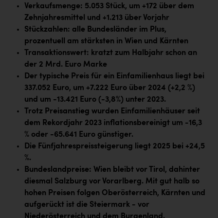
Kärcher
Verkaufsmenge: 5.053 Stück, um +172 über dem
Zehnjahresmittel und +1.213 über Vorjahr
Karin Liedl
Stückzahlen: alle Bundesländer im Plus,
prozentuell am stärksten in Wien und Kärnten
KEBA
Transaktionswert: kratzt zum Halbjahr schon an
KIWI Kinderwunsch Institut Dr. Loimer
der 2 Mrd. Euro Marke
Der typische Preis für ein Einfamilienhaus liegt bei
KLIPP Frisör
337.052 Euro, um +7.222 Euro über 2024 (+2,2 %)
Kleider Bauer
und um -13.421 Euro (-3,8%) unter 2023.
Trotz Preisanstieg wurden Einfamilienhäuser seit
Kremsmüller Anlagenbau GmbH
dem Rekordjahr 2023 inflationsbereinigt um -16,3
Maximarkt
% oder -65.641 Euro günstiger.
Die Fünfjahrespreissteigerung liegt 2025 bei +24,5
Oldtimer Raststationen und Motorhotels
%.
Österreichischer Kachelofenverband
Bundeslandpreise: Wien bleibt vor Tirol, dahinter
diesmal Salzburg vor Vorarlberg. Mit gut halb so
Orlen
hohen Preisen folgen Oberösterreich, Kärnten und
Passage Linz
aufgerückt ist die Steiermark - vor
Niederösterreich und dem Burgenland.