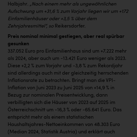
Wirtschaftskammer OÖ Energiehandel
Halbjahr
. „Nach einem mehr als ungewöhnlichen
Dopgas
Aufschwung um +31,6 % zum Vorjahr liegen wir um +172
Einfamilienhäuser oder +3,5 % über dem
kunden basics
Zehnjahresmittel“, so
Reikersdorfer.
Preis nominal minimal gestiegen, aber real spürbar
kontakt
gesunken
337.052 Euro pro Einfamilienhaus sind um +7.222 mehr
als 2024, aber auch um -13.421 Euro weniger als 2023.
Diese +2,2 % zum Vorjahr und -3,8 % zum Rekordjahr
sind allerdings auch mit der gleichzeitig herrschenden
Inflationsrate zu betrachten. Bringt man die VPI-
Inflation von Juni 2023 zu Juni 2025 von +14,9 % in
Bezug zur nominalen Preisentwicklung, dann
verbilligten sich die Häuser von 2023 auf 2025 im
Österreichschnitt um -16,3 % oder -65.641 Euro. Das
entspricht mehr als einem statistischen
Haushaltsjahres-Nettoeinkommen von 48.303 Euro
(Median 2024, Statistik Austria) und erklärt auch