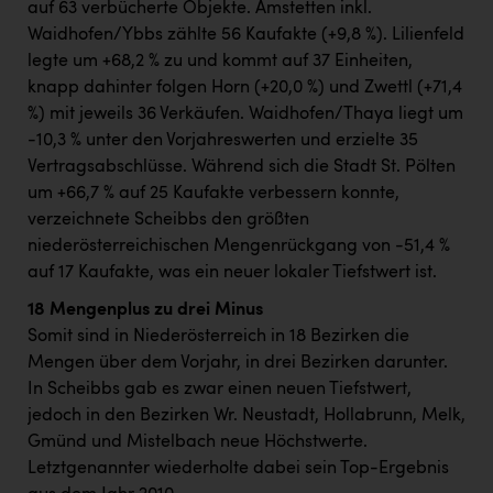
auf 63 verbücherte Objekte. Amstetten inkl.
Waidhofen/Ybbs zählte 56 Kaufakte (+9,8 %). Lilienfeld
legte um +68,2 % zu und kommt auf 37 Einheiten,
knapp dahinter folgen Horn (+20,0 %) und Zwettl (+71,4
%) mit jeweils 36 Verkäufen. Waidhofen/Thaya liegt um
-10,3 % unter den Vorjahreswerten und erzielte 35
Vertragsabschlüsse. Während sich die Stadt St. Pölten
um +66,7 % auf 25 Kaufakte verbessern konnte,
verzeichnete Scheibbs den größten
niederösterreichischen Mengenrückgang von -51,4 %
auf 17 Kaufakte, was ein neuer lokaler Tiefstwert ist.
18 Mengenplus zu drei Minus
Somit sind in Niederösterreich in 18 Bezirken die
Mengen über dem Vorjahr, in drei Bezirken darunter.
In Scheibbs gab es zwar einen neuen Tiefstwert,
jedoch in den Bezirken Wr. Neustadt, Hollabrunn, Melk,
Gmünd und Mistelbach neue Höchstwerte.
Letztgenannter wiederholte dabei sein Top-Ergebnis