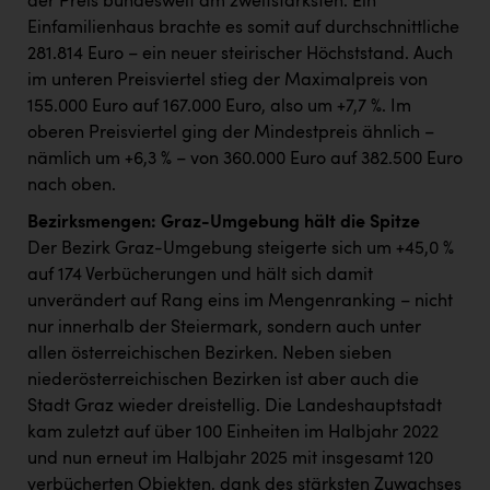
der Preis bundesweit am zweitstärksten. Ein
Einfamilienhaus brachte es somit auf durchschnittliche
281.814 Euro – ein neuer steirischer Höchststand. Auch
im unteren Preisviertel stieg der Maximalpreis von
155.000 Euro auf 167.000 Euro, also um +7,7 %. Im
oberen Preisviertel ging der Mindestpreis ähnlich –
nämlich um +6,3 % – von 360.000 Euro auf 382.500 Euro
nach oben.
Bezirksmengen: Graz-Umgebung hält die Spitze
Der Bezirk Graz-Umgebung steigerte sich um +45,0 %
auf 174 Verbücherungen und hält sich damit
unverändert auf Rang eins im Mengenranking – nicht
nur innerhalb der Steiermark, sondern auch unter
allen österreichischen Bezirken. Neben sieben
niederösterreichischen Bezirken ist aber auch die
Stadt Graz wieder dreistellig. Die Landeshauptstadt
kam zuletzt auf über 100 Einheiten im Halbjahr 2022
und nun erneut im Halbjahr 2025 mit insgesamt 120
verbücherten Objekten, dank des stärksten Zuwachses