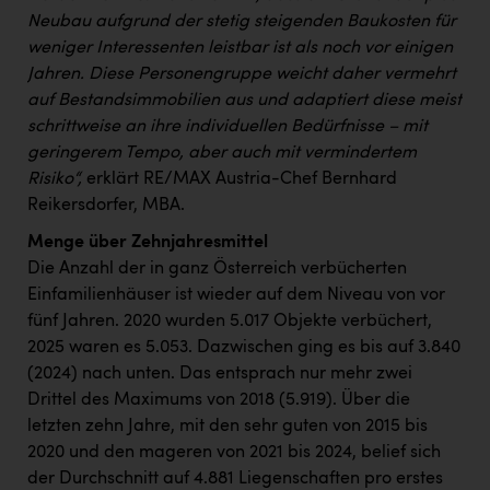
TCL
Neubau aufgrund der stetig steigenden Baukosten für
TGW Logistics
weniger Interessenten leistbar ist als noch vor einigen
Jahren. Diese Personengruppe weicht daher vermehrt
TRAILOMAT & Cycling Austria
auf Bestandsimmobilien aus und adaptiert diese meist
VERITAS
schrittweise an ihre individuellen Bedürfnisse – mit
geringerem Tempo, aber auch mit vermindertem
Vier Diamanten
Risiko“,
erklärt RE/MAX Austria-Chef Bernhard
Reikersdorfer, MBA.
Vorlagenportal
Menge über Zehnjahresmittel
Wir besiegen Krebs
Die Anzahl der in ganz Österreich verbücherten
Wirtschaftskammer OÖ
Einfamilienhäuser ist wieder auf dem Niveau von vor
fünf Jahren. 2020 wurden 5.017 Objekte verbüchert,
ZGONC
2025 waren es 5.053. Dazwischen ging es bis auf 3.840
ZULuft - Zukunft Luft Austria
(2024) nach unten. Das entsprach nur mehr zwei
Drittel des Maximums von 2018 (5.919). Über die
z.l.ö.
letzten zehn Jahre, mit den sehr guten von 2015 bis
Österreichisches Hebammengremium
2020 und den mageren von 2021 bis 2024, belief sich
der Durchschnitt auf 4.881 Liegenschaften pro erstes