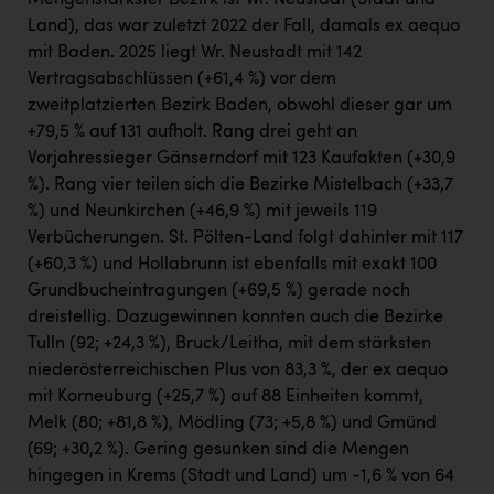
Mengenstärkster Bezirk ist Wr. Neustadt (Stadt und
Land), das war zuletzt 2022 der Fall, damals ex aequo
mit Baden. 2025 liegt Wr. Neustadt mit 142
Vertragsabschlüssen (+61,4 %) vor dem
zweitplatzierten Bezirk Baden, obwohl dieser gar um
+79,5 % auf 131 aufholt. Rang drei geht an
Vorjahressieger Gänserndorf mit 123 Kaufakten (+30,9
%). Rang vier teilen sich die Bezirke Mistelbach (+33,7
%) und Neunkirchen (+46,9 %) mit jeweils 119
Verbücherungen. St. Pölten-Land folgt dahinter mit 117
(+60,3 %) und Hollabrunn ist ebenfalls mit exakt 100
Grundbucheintragungen (+69,5 %) gerade noch
dreistellig. Dazugewinnen konnten auch die Bezirke
Tulln (92; +24,3 %), Bruck/Leitha, mit dem stärksten
niederösterreichischen Plus von 83,3 %, der ex aequo
mit Korneuburg (+25,7 %) auf 88 Einheiten kommt,
Melk (80; +81,8 %), Mödling (73; +5,8 %) und Gmünd
(69; +30,2 %). Gering gesunken sind die Mengen
hingegen in Krems (Stadt und Land) um -1,6 % von 64