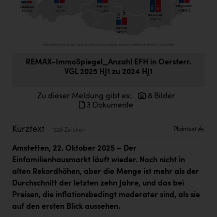
Doppler Gruppe
ERLUS AG
everfield
Firmenradl
REMAX-ImmoSpiegel_Anzahl EFH in Oersterr.
VGL 2025 HJ1 zu 2024 HJ1
Fristads Austria
Zu dieser Meldung gibt es:
8 Bilder
HIG Infomotion Group
3 Dokumente
IFE Austria GmbH
Kurztext
Plaintext
1326 Zeichen
Immotech
Amstetten, 22. Oktober 2025 –
Der
INTERSPAR
Einfamilienhausmarkt läuft wieder. Noch nicht in
INTERSPORT Austria
alten Rekordhöhen, aber die Menge ist mehr als der
Durchschnitt der letzten zehn Jahre, und das bei
Jesolo
Preisen, die inflationsbedingt moderater sind, als sie
Jane Goodall Institute Austria
auf den ersten Blick aussehen.