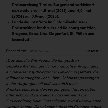
PEZ
Preisspreizung Tirol zu Burgenland verkleinert
sich weiter: von 4,9-mal (2021) über 4,0-mal
PÜSPÖK
(2024) auf 3,6-mal (2025).
REMAX
Landeshauptstädte im Einfamilienhäuser-
Preisranking: Innsbruck und Salzburg vor Wien,
RE/MAX Welcome
Bregenz, Graz, Linz, Klagenfurt, St. Pölten und
Resch&Frisch
Eisenstadt.
RUBBLE MASTER
Pressetext
Plaintext
52193 Zeichen
Ruderclub Wels
„Das aktuelle Zinsniveau, die temporären
SCRI - Salzburg Cancer Research Institute
Gebührenbefreiungen für Grundbuchseintragungen,
ein gewisser psychologischer Gewöhnungseffekt, die
SCHMACHTL GmbH
inflationsbedingten Lohn- bzw. Gehaltsanpassungen
Schwingshandl - automation technology gmbh
in der Vergangenheit und sicherlich auch
Preiskorrekturen in den vergangenen Jahren haben
Seher + Partner
offensichtlich dazu geführt, dass vermehrt die
Smurfit Westrock Nettingsdorf
Zurückhaltung beim Einfamilienhauskauf überwunden
werden konnte. Dazu kommt, dass ein Grundkauf plus