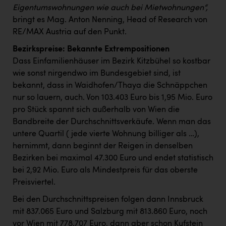
Eigentumswohnungen wie auch bei Mietwohnungen“,
bringt es Mag. Anton Nenning, Head of Research von
RE/MAX Austria auf den Punkt.
Bezirkspreise: Bekannte Extrempositionen
Dass Einfamilienhäuser im Bezirk Kitzbühel so kostbar
wie sonst nirgendwo im Bundesgebiet sind, ist
bekannt, dass in Waidhofen/Thaya die Schnäppchen
nur so lauern, auch. Von 103.403 Euro bis 1,95 Mio. Euro
pro Stück spannt sich außerhalb von Wien die
Bandbreite der Durchschnittsverkäufe. Wenn man das
untere Quartil (jede vierte Wohnung billiger als …),
hernimmt, dann beginnt der Reigen in denselben
Bezirken bei maximal 47.300 Euro und endet statistisch
bei 2,92 Mio. Euro als Mindestpreis für das oberste
Preisviertel.
Bei den Durchschnittspreisen folgen dann Innsbruck
mit 837.065 Euro und Salzburg mit 813.860 Euro, noch
vor Wien mit 778.707 Euro, dann aber schon Kufstein