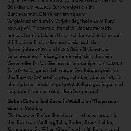
lag im Mittel im ersten Halbjahr 2025 bei 274.097 Euro.
Das sind um -62.955 Euro weniger als im
Bundesschnitt. Die Veränderung zum
Vergleichszeitraum im Vorjahr liegt bei +5.224 Euro
bzw. +1,9 %. Prozentual hält sich Niederösterreich
national am stabilsten. Historisch betrachtet ist es der
dritthöchste Einfamilienhauspreis nach den
Spitzenjahren 2022 und 2023. Beim Blick auf die
verschiedenen Preissegmente zeigt sich, dass ein
Viertel aller Einfamilienhäuser um weniger als 150.000
Euro (+0,8 %) gehandelt wurde. Der Mindestpreis für
das Top-25-%-Viertel ist etwas stärker, aber mit +1,3 %
ebenfalls nur moderat auf 380.000 Euro gestiegen und
liegt damit nur noch über dem Burgenland.
Sieben Einfamilienhäuser in Waidhofen/Thaya oder
eines in Mödling
Die teuersten Einfamilienhäuser sind unverändert in
den Bezirken Mödling, Tulln, Baden, Bruck/Leitha,
Korneuburg, St. Pölten (Stadt) und in St. Pölten-Land,