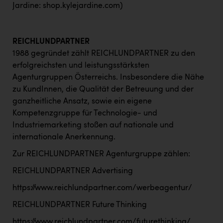
TCL
Jardine:
shop.kylejardine.com
)
TGW Logistics
TRAILOMAT & Cycling Austria
REICHLUNDPARTNER
1988 gegründet zählt REICHLUNDPARTNER zu den
VERITAS
erfolgreichsten und leistungsstärksten
Vier Diamanten
Agenturgruppen Österreichs. Insbesondere die Nähe
zu KundInnen, die Qualität der Betreuung und der
Vorlagenportal
ganzheitliche Ansatz, sowie ein eigene
Wir besiegen Krebs
Kompetenzgruppe für Technologie- und
Industriemarketing stoßen auf nationale und
Wirtschaftskammer OÖ
internationale Anerkennung.
ZGONC
Zur REICHLUNDPARTNER Agenturgruppe zählen:
ZULuft - Zukunft Luft Austria
REICHLUNDPARTNER Advertising
z.l.ö.
https://www.reichlundpartner.com/werbeagentur/
REICHLUNDPARTNER Future Thinking
Österreichisches Hebammengremium
https://www.reichlundpartner.com/futurethinking/