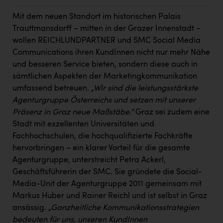
Kärcher
Mit dem neuen Standort im historischen Palais
Karin Liedl
Trauttmansdorff – mitten in der Grazer Innenstadt –
wollen REICHLUNDPARTNER und SMC Social Media
KEBA
Communications ihren KundInnen nicht nur mehr Nähe
KIWI Kinderwunsch Institut Dr. Loimer
und besseren Service bieten, sondern diese auch in
sämtlichen Aspekten der Marketingkommunikation
KLIPP Frisör
umfassend betreuen.
„Wir sind die leistungsstärkste
Kleider Bauer
Agenturgruppe Österreichs und setzen mit unserer
Präsenz in Graz neue Maßstäbe.“
Graz sei zudem eine
Kremsmüller Anlagenbau GmbH
Stadt mit exzellenten Universitäten und
Maximarkt
Fachhochschulen, die hochqualifizierte Fachkräfte
hervorbringen – ein klarer Vorteil für die gesamte
Oldtimer Raststationen und Motorhotels
Agenturgruppe, unterstreicht Petra Ackerl,
Geschäftsführerin der SMC. Sie gründete die Social-
Österreichischer Kachelofenverband
Media-Unit der Agenturgruppe 2011 gemeinsam mit
Orlen
Markus Huber und Rainer Reichl und ist selbst in Graz
ansässig.
„Ganzheitliche Kommunikationsstrategien
Passage Linz
bedeuten für uns, unseren KundInnen