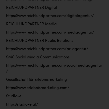
Wirtschaftskammer OÖ Energiehandel
REICHLUNDPARTNER Digital
Dopgas
https://www.reichlundpartner.com/digitalagentur/
kunden basics
REICHLUNDPARTNER Media
kontakt
https://www.reichlundpartner.com/mediaagentur/
REICHLUNDPARTNER Public Relations
https://www.reichlundpartner.com/pr-agentur/
SMC Social Media Communications
https://www.reichlundpartner.com/socialmediaagentur
/
Gesellschaft für Erlebnismarketing
https://www.erlebnismarketing.com/
Studio-e
https://studio-e.at/