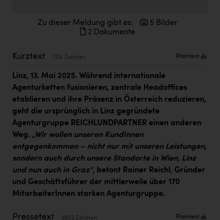
Doppler Gruppe
Zu dieser Meldung gibt es:
5 Bilder
ERLUS AG
2 Dokumente
everfield
Kurztext
Plaintext
505 Zeichen
Firmenradl
Linz, 13. Mai 2025. Während internationale
Fristads Austria
Agenturketten fusionieren, zentrale Headoffices
HIG Infomotion Group
etablieren und ihre Präsenz in Österreich reduzieren,
geht die ursprünglich in Linz gegründete
IFE Austria GmbH
Agenturgruppe REICHLUNDPARTNER einen anderen
Weg.
„Wir wollen unseren KundInnen
Immotech
entgegenkommen – nicht nur mit unseren Leistungen,
INTERSPAR
sondern auch durch unsere Standorte in Wien, Linz
und nun auch in Graz“
, betont Rainer Reichl, Gründer
INTERSPORT Austria
und Geschäftsführer der mittlerweile über 170
Jesolo
MitarbeiterInnen starken Agenturgruppe.
Jane Goodall Institute Austria
Pressetext
Plaintext
2852 Zeichen