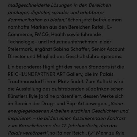
PEZ
maßgeschneiderte Lösungen in den Bereichen
analoger, digitaler, sozialer und erlebbarer
PÜSPÖK
Kommunikation zu bieten.“
Schon jetzt betreue man
REMAX
namhafte Marken aus den Bereichen Retail, E-
Commerce, FMCG, Health sowie führende
RE/MAX Welcome
Technologie- und Industrieunternehmen in der
Resch&Frisch
Steiermark, ergänzt Sabina Schaffer, Senior Account
Director und Mitglied des Geschäftsführungsteams.
RUBBLE MASTER
Ein besonderes Highlight des neuen Standorts ist die
Ruderclub Wels
REICHLUNDPARTNER ART Gallery, die im Palais
Trauttmansdorff ihren Platz findet. Zum Auftakt wird
SCRI - Salzburg Cancer Research Institute
die Ausstellung des aufstrebenden südafrikanischen
SCHMACHTL GmbH
Künstlers Kyle Jardine präsentiert, dessen Werke sich
im Bereich der Drag- und Pop-Art bewegen.
„Seine
Schwingshandl - automation technology gmbh
energiegeladenen Arbeiten erzählen Geschichten und
Seher + Partner
inspirieren – sie bilden einen faszinierenden Kontrast
zum Barockcharme des 17. Jahrhunderts, den das
Smurfit Westrock Nettingsdorf
Palais verkörpert“
, so Rainer Reichl. (🔗 Mehr zu Kyle