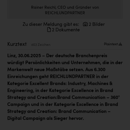
Doppler Gruppe
Rainer Reichl, CEO und Gründer von
REICHLUNDPARTNER
ERLUS AG
Zu dieser Meldung gibt es:
2 Bilder
everfield
2 Dokumente
Firmenradl
Kurztext
Plaintext
463 Zeichen
Fristads Austria
Linz, 30.06.2025 – Der deutsche Branchenpreis
HIG Infomotion Group
würdigt Persönlichkeiten und Unternehmen, die in der
IFE Austria GmbH
Markenwelt neue Maßstäbe setzen. Aus 6.300
Einreichungen geht REICHLUNDPARTNER in der
Immotech
Kategorie
Excellent Brands: Industry, Machines &
INTERSPAR
Engineering
, in der Kategorie
Excellence in Brand
Strategy and Creation:Brand Communication – 360°
INTERSPORT Austria
Campaign und in der Kategorie Excellence in Brand
Strategy and Creation: Brand Communication –
Jesolo
Digital Campaign als Sieger
hervor.
Jane Goodall Institute Austria