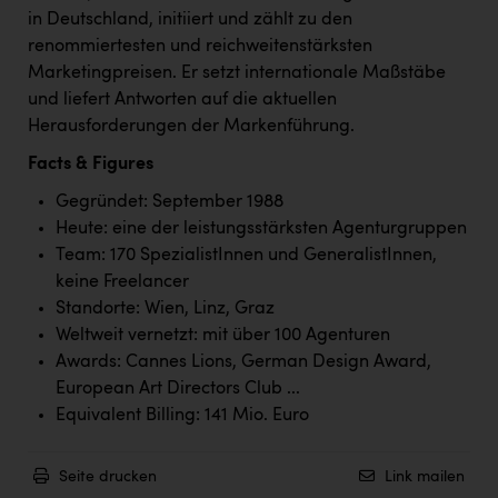
PEZ
in Deutschland, initiiert und zählt zu den
renommiertesten und reichweitenstärksten
PÜSPÖK
Marketingpreisen. Er setzt internationale Maßstäbe
REMAX
und liefert Antworten auf die aktuellen
Herausforderungen der Markenführung.
RE/MAX Welcome
Facts & Figures
Resch&Frisch
Gegründet: September 1988
RUBBLE MASTER
Heute: eine der leistungsstärksten Agenturgruppen
Team: 170 SpezialistInnen und GeneralistInnen,
Ruderclub Wels
keine Freelancer
SCRI - Salzburg Cancer Research Institute
Standorte: Wien, Linz, Graz
Weltweit vernetzt: mit über 100 Agenturen
SCHMACHTL GmbH
Awards: Cannes Lions, German Design Award,
Schwingshandl - automation technology gmbh
European Art Directors Club ...
Equivalent Billing: 141 Mio. Euro
Seher + Partner
Smurfit Westrock Nettingsdorf
Seite drucken
Link mailen