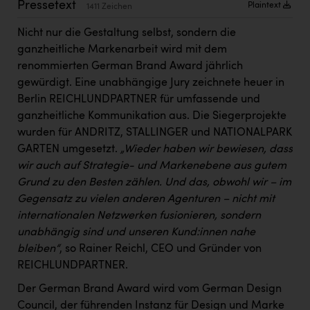
Pressetext
Plaintext
1411 Zeichen
Kärcher
Nicht nur die Gestaltung selbst, sondern die
Karin Liedl
ganzheitliche Markenarbeit wird mit dem
KEBA
renommierten German Brand Award jährlich
gewürdigt. Eine unabhängige Jury zeichnete heuer in
KIWI Kinderwunsch Institut Dr. Loimer
Berlin REICHLUNDPARTNER für umfassende und
KLIPP Frisör
ganzheitliche Kommunikation aus. Die Siegerprojekte
wurden für ANDRITZ, STALLINGER und NATIONALPARK
Kleider Bauer
GARTEN umgesetzt.
„
Wieder haben wir bewiesen, dass
Kremsmüller Anlagenbau GmbH
wir auch auf Strategie- und Markenebene aus gutem
Grund zu den Besten zählen. Und das, obwohl wir – im
Maximarkt
Gegensatz zu vielen anderen Agenturen – nicht mit
Oldtimer Raststationen und Motorhotels
internationalen Netzwerken fusionieren, sondern
unabhängig sind und unseren Kund:innen nahe
Österreichischer Kachelofenverband
bleiben
“
, so Rainer Reichl, CEO und Gründer von
Orlen
REICHLUNDPARTNER.
Der German Brand Award wird vom German Design
Passage Linz
Council, der führenden Instanz für Design und Marke