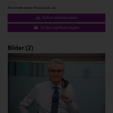
TCL
Alle Inhalte dieser Meldung als .zip:
TGW Logistics
Sofort downloaden
TRAILOMAT & Cycling Austria
In die Lightbox legen
VERITAS
Vier Diamanten
Bilder (2)
Vorlagenportal
Wir besiegen Krebs
Wirtschaftskammer OÖ
ZGONC
ZULuft - Zukunft Luft Austria
z.l.ö.
Österreichisches Hebammengremium