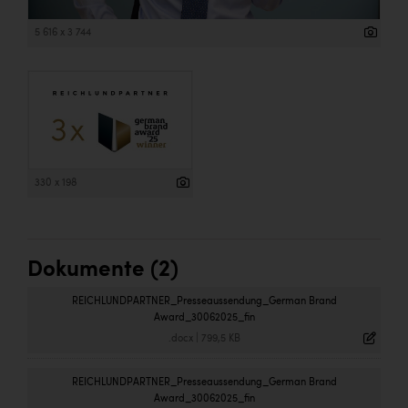
Wirtschaftskammer OÖ Energiehandel
Dopgas
5 616 x 3 744
kunden basics
kontakt
330 x 198
Dokumente (2)
REICHLUNDPARTNER_Presseaussendung_German Brand
Award_30062025_fin
.docx
|
799,5 KB
REICHLUNDPARTNER_Presseaussendung_German Brand
Award_30062025_fin