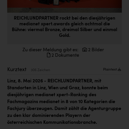
Doppler Gruppe
ERLUS AG
REICHLUNDPARTNER rockt bei den diesjährigen
medianet xpert.awards gleich achtmal die
everfield
Bühne: viermal Bronze, dreimal Silber und einmal
Gold.
Firmenradl
Fristads Austria
Zu dieser Meldung gibt es:
2 Bilder
2 Dokumente
HIG Infomotion Group
IFE Austria GmbH
Kurztext
Plaintext
306 Zeichen
Immotech
Linz, 8. Mai 2026 - REICHLUNDPARTNER, mit
Standorten in Linz, Wien und Graz, konnte beim
INTERSPAR
diesjährigen
medianet xpert-Ranking des
INTERSPORT Austria
Fachmagazins medianet in 8 von 10 Kategorien die
Fachjury überzeugen
. Damit zählt die Agenturgruppe
Jesolo
zu den klar dominierenden Playern der
Jane Goodall Institute Austria
österreichischen Kommunikationsbranche.