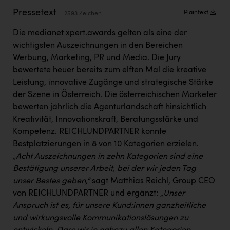
Kärcher
Pressetext
Plaintext
2593 Zeichen
Karin Liedl
Die medianet xpert.awards gelten als eine der
KEBA
wichtigsten Auszeichnungen in den Bereichen
Werbung, Marketing, PR und Media. Die Jury
KIWI Kinderwunsch Institut Dr. Loimer
bewertete heuer bereits zum elften Mal die kreative
KLIPP Frisör
Leistung, innovative Zugänge und strategische Stärke
der Szene in Österreich. Die österreichischen Marketer
Kleider Bauer
bewerten jährlich die Agenturlandschaft hinsichtlich
Kreativität, Innovationskraft, Beratungsstärke und
Kremsmüller Anlagenbau GmbH
Kompetenz. REICHLUNDPARTNER konnte
Maximarkt
Bestplatzierungen in 8 von 10 Kategorien erzielen.
„Acht Auszeichnungen in zehn Kategorien sind eine
Oldtimer Raststationen und Motorhotels
Bestätigung unserer Arbeit, bei der wir jeden Tag
Österreichischer Kachelofenverband
unser Bestes geben,“
sagt Matthias Reichl, Group CEO
von REICHLUNDPARTNER und ergänzt: „
Unser
Orlen
Anspruch ist es, für unsere Kund:innen ganzheitliche
Passage Linz
und wirkungsvolle Kommunikationslösungen zu