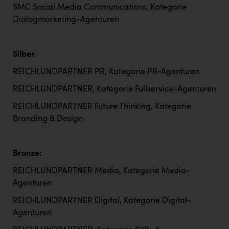
TCL
SMC Social Media Communications, Kategorie
Dialogmarketing-Agenturen
TGW Logistics
TRAILOMAT & Cycling Austria
Silber
VERITAS
REICHLUNDPARTNER PR, Kategorie PR-Agenturen
Vier Diamanten
REICHLUNDPARTNER, Kategorie Fullservice-Agenturen
Vorlagenportal
REICHLUNDPARTNER Future Thinking, Kategorie
Wir besiegen Krebs
Branding & Design
Wirtschaftskammer OÖ
ZGONC
Bronze:
REICHLUNDPARTNER Media, Kategorie Media-
ZULuft - Zukunft Luft Austria
Agenturen
z.l.ö.
REICHLUNDPARTNER Digital, Kategorie Digital-
Österreichisches Hebammengremium
Agenturen