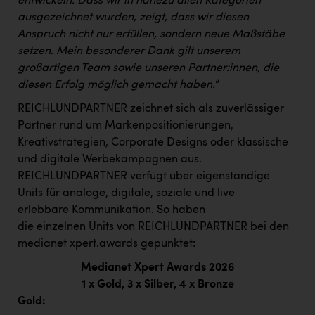
entwickeln. Dass wir in nahezu allen Kategorien
PEZ
ausgezeichnet wurden, zeigt, dass wir diesen
PÜSPÖK
Anspruch nicht nur erfüllen, sondern neue Maßstäbe
setzen. Mein besonderer Dank gilt unserem
REMAX
großartigen Team sowie unseren Partner:innen, die
RE/MAX Welcome
diesen Erfolg möglich gemacht haben.
“
REICHLUNDPARTNER zeichnet sich als zuverlässiger
Resch&Frisch
Partner rund um Markenpositionierungen,
RUBBLE MASTER
Kreativstrategien, Corporate Designs oder klassische
und digitale Werbekampagnen aus.
Ruderclub Wels
REICHLUNDPARTNER verfügt über eigenständige
SCRI - Salzburg Cancer Research Institute
Units für analoge, digitale, soziale und live
erlebbare Kommunikation. So haben
SCHMACHTL GmbH
die einzelnen Units von REICHLUNDPARTNER bei den
Schwingshandl - automation technology gmbh
medianet xpert.awards gepunktet:
Seher + Partner
Medianet Xpert Awards 2026
1 x Gold, 3 x Silber, 4 x Bronze
Smurfit Westrock Nettingsdorf
Gold: