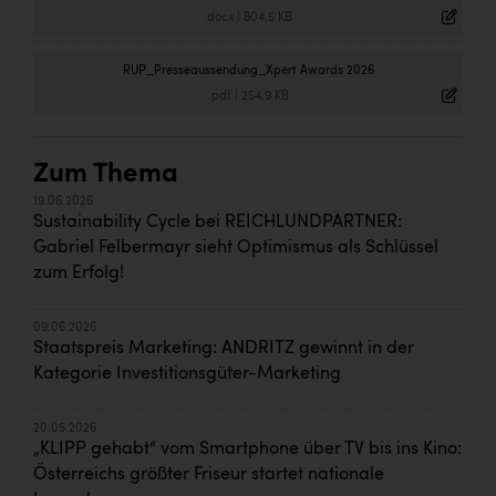
.docx
|
804,5 KB
RUP_Presseaussendung_Xpert Awards 2026
.pdf
|
254,9 KB
Zum Thema
19.06.2026
Sustainability Cycle bei REICHLUNDPARTNER:
Gabriel Felbermayr sieht Optimismus als Schlüssel
zum Erfolg!
09.06.2026
Staatspreis Marketing: ANDRITZ gewinnt in der
Kategorie Investitionsgüter-Marketing
20.05.2026
„KLIPP gehabt“ vom Smartphone über TV bis ins Kino:
Österreichs größter Friseur startet nationale