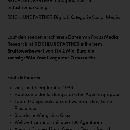
Wirtschaftskammer OÖ Energiehandel
REICHLUNDPARTNER, Kategorie B2B- &
Industriemarketing
Dopgas
REICHLUNDPARTNER Digital, Kategorie Social Media
kunden basics
kontakt
Laut den soeben erschienen Daten von Focus Media
Research ist REICHLUNDPARTNER mit einem
Bruttowerbewert von 134,2 Mio. Euro die
sechstgrößte Kreativagentur Österreichs.
Facts & Figures
Gegründet:September 1988
Heute:eine der leistungsstärksten Agenturgruppen
Team:170 Spezialisten und Generalisten, keine
Freelancer
Standorte:Wien, Linz, Graz
Weltweit vernetzt: mit über 100 Agenturen
Awards:Cannes Lions, German Design Award,