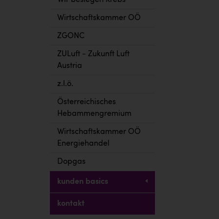
Wir besiegen Krebs
Wirtschaftskammer OÖ
ZGONC
ZULuft - Zukunft Luft
Austria
z.l.ö.
Österreichisches
Hebammengremium
Wirtschaftskammer OÖ
Energiehandel
Dopgas
kunden basics
kontakt