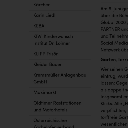
Kärcher
Am 6. Juni gi
Karin Liedl
über die Bühn
Global 2000 
KEBA
PARTNER und 
und Teilnehme
KIWI Kinderwunsch
Social Media
Institut Dr. Loimer
Netzwerk üb
KLIPP Frisör
Garten, Terr
Kleider Bauer
Wer seinen G
Kremsmüller Anlagenbau
eintrug, wurd
GmbH
lassen: Gege
als doppelt 
Maximarkt
Insgesamt er
Oldtimer Raststationen
Klicks. Alle
und Motorhotels
verpflichten,
torffreie Ga
Österreichischer
wesentlichen 
Kachelofenverband