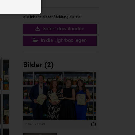
ID auf Ihrem
 der Website
Alle Inhalte dieser Meldung als .zip:
Sofort downloaden
In die Lightbox legen
Bilder (2)
3 543 x 2 363