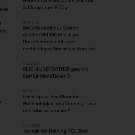
Felbermayr sieht Optimismus als
Schlüssel zum Erfolg!
ekte
18.05.2026
D
BMD Systemhaus GesmbH
hmer
durchbricht 100 Mio. Euro
Umsatzmarke und setzt
nachhaltigen Wachstumskurs fort
11.02.2026
REICHLUNDPARTNER gewinnt
Etat für KlimaTicket Ö
r
06.08.2025
Level Up für den Planeten:
3
Nachhaltigkeit und Gaming – wie
geht das zusammen?
30.07.2025
Technik mit Haltung: TCL über