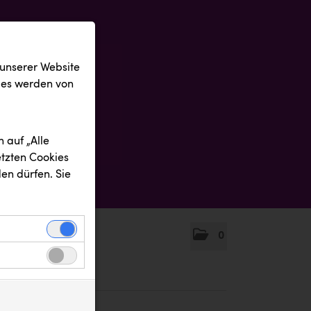
 unserer Website
ies werden von
 auf „Alle
etzten Cookies
en dürfen. Sie
0
einwandfreie
nbezogenen
n uns zu