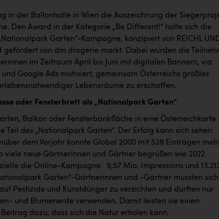
ng in der Ballonhalle in Wien die Auszeichnung der Siegerproj
e. Den Award in der Kategorie „Be Different!“ holte sich die
„Nationalpark Garten“-Kampagne, konzipiert von REICHL UN
gefördert von dm drogerie markt. Dabei wurden die Teilne
rinnen im Zeitraum April bis Juni mit digitalen Bannern, via
 und Google Ads motiviert, gemeinsam Österreichs größtes
erlebensnotwendiger Lebensräume zu erschaffen.
asse oder Fensterbrett als „Nationalpark Garten“
arten, Balkon oder Fensterbankfläche in eine Österreichkarte
e Teil des „Nationalpark Garten“. Der Erfolg kann sich sehen
nüber dem Vorjahr konnte Global 2000 mit 528 Einträgen meh
so viele neue Gärtnerinnen und Gärtner begrüßen wie 2022.
zielte die Online-Kampagne 9,57 Mio. Impressions und 13.21
 „Nationalpark Garten“-Gärtnerinnen und -Gärtner mussten sich
 auf Pestizide und Kunstdünger zu verzichten und durften nur
rten- und Blumenerde verwenden. Damit leisten sie einen
Beitrag dazu, dass sich die Natur erholen kann.