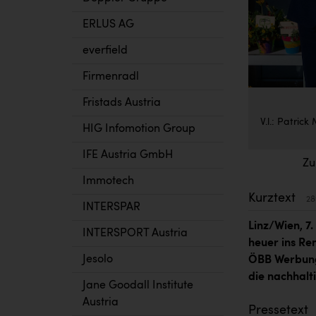
ERLUS AG
everfield
Firmenradl
Fristads Austria
V.l.: Patric
HIG Infomotion Group
IFE Austria GmbH
Zu
Immotech
Kurztext
28
INTERSPAR
Linz/Wien, 7
INTERSPORT Austria
heuer ins Re
Jesolo
ÖBB Werbung
die nachhalt
Jane Goodall Institute
Austria
Pressetext