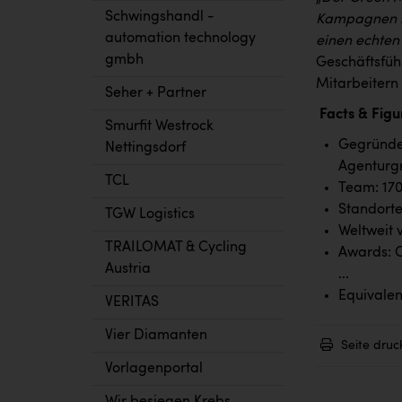
Schwingshandl -
Kampagnen ni
automation technology
einen echten
gmbh
Geschäftsfüh
Mitarbeitern 
Seher + Partner
Facts & Figu
Smurfit Westrock
Gegründet
Nettingsdorf
Agenturg
TCL
Team: 170
Standorte
TGW Logistics
Weltweit 
TRAILOMAT & Cycling
Awards: C
Austria
...
Equivalent
VERITAS
Vier Diamanten
Seite druc
Vorlagenportal