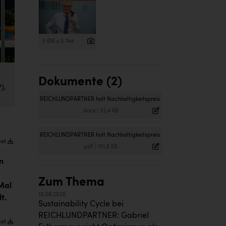
5 616 x 3 744
Dokumente (2)
),
REICHLUNDPARTNER holt Nachhaltigkeitspreis
.docx
|
32,4 KB
REICHLUNDPARTNER holt Nachhaltigkeitspreis
ext
.pdf
|
131,5 KB
n
Zum Thema
Mal
19.06.2026
t.
Sustainability Cycle bei
REICHLUNDPARTNER: Gabriel
ext