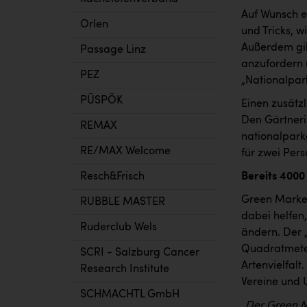
Auf Wunsch e
Orlen
und Tricks, w
Außerdem gib
Passage Linz
anzufordern u
PEZ
„Nationalpar
PÜSPÖK
Einen zusätz
Den Gärtneri
REMAX
nationalpark
RE/MAX Welcome
für zwei Pers
Bereits 4000
Resch&Frisch
Green Marke
RUBBLE MASTER
dabei helfen
Ruderclub Wels
ändern. Der „
Quadratmeter
SCRI - Salzburg Cancer
Artenvielfalt
Research Institute
Vereine und U
SCHMACHTL GmbH
„
Der Green M