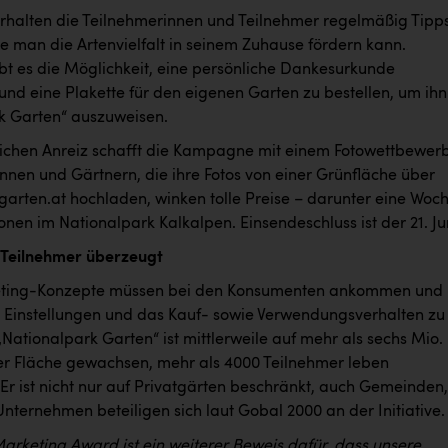
rhalten die Teilnehmerinnen und Teilnehmer regelmäßig Tipp
ie man die Artenvielfalt in seinem Zuhause fördern kann.
t es die Möglichkeit, eine persönliche Dankesurkunde
nd eine Plakette für den eigenen Garten zu bestellen, um ihn
k Garten“ auszuweisen.
lichen Anreiz schafft die Kampagne mit einem Fotowettbewerb
nnen und Gärtnern, die ihre Fotos von einer Grünfläche über
garten.at hochladen, winken tolle Preise – darunter eine Woc
onen im Nationalpark Kalkalpen. Einsendeschluss ist der 21. Ju
 Teilnehmer überzeugt
ting-Konzepte müssen bei den Konsumenten ankommen und
, Einstellungen und das Kauf- sowie Verwendungsverhalten zu
Nationalpark Garten“ ist mittlerweile auf mehr als sechs Mio.
 Fläche gewachsen, mehr als 4000 Teilnehmer leben
. Er ist nicht nur auf Privatgärten beschränkt, auch Gemeinden,
nternehmen beteiligen sich laut Gobal 2000 an der Initiative.
arketing Award ist ein weiterer Beweis dafür, dass unsere