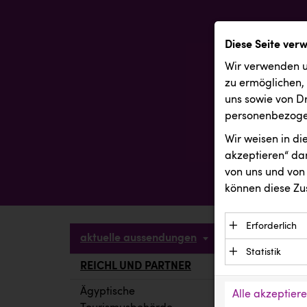
Diese Seite ver
Wir verwenden u
zu ermöglichen,
uns sowie von Dr
personenbezogen
Wir weisen in d
akzeptieren“ dam
von uns und von 
können diese Zu
Erforderlich
aktuelle aussendungen
Essenzielle C
Statistik
Funktion der 
REICHL UND PARTNER
aktuelle a
Statistik Cook
Daten und wer
verstehen, wi
Ägyptische
Alle akzeptier
Anbieter: Eigentü