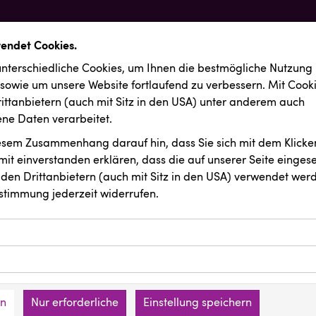
wendet Cookies.
nterschiedliche Cookies, um Ihnen die best­mögliche Nutzung
 sowie um unsere Website fortlaufend zu verbessern. Mit Cook
ittanbietern (auch mit Sitz in den USA) unter anderem auch
e Daten verarbeitet.
iesem Zusammenhang darauf hin, dass Sie sich mit dem Klicken
it ein­ver­standen erklären, dass die auf unserer Seite einges
den Drittanbietern (auch mit Sitz in den USA) verwendet werd
stimmung jederzeit widerrufen.
ookies ermöglichen grundlegende Funktionen und sind für die 
Website erforderlich. Diese Cookies speichern keine persone
ussendungen
REICHL UND PARTNER
ies erfassen Informationen anonym. Diese Informationen helfe
den an keine Dritten übermittelt.
e unsere Besucher unsere Website nutzen.
en
Nur erforderliche
Einstellung speichern
mer der Website (Erstanbieter)