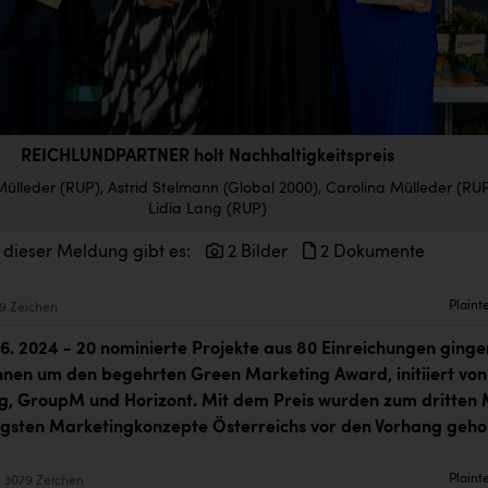
REICHLUNDPARTNER holt Nachhaltigkeitspreis
k Mülleder (RUP), Astrid Stelmann (Global 2000), Carolina Mülleder (RUP
Lidia Lang (RUP)
 dieser Meldung gibt es:
2 Bilder
2 Dokumente
Plaint
9 Zeichen
. 6. 2024 - 20 nominierte Projekte aus 80 Einreichungen ginge
nnen um den begehrten Green Marketing Award, initiiert von
, GroupM und Horizont. Mit dem Preis wurden zum dritten 
igsten Marketingkonzepte Österreichs vor den Vorhang gehol
Plaint
3079 Zeichen