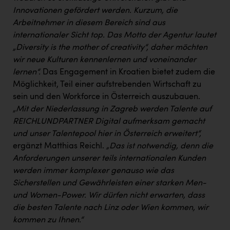
PEZ
Innovationen gefördert werden. Kurzum, die
Arbeitnehmer in diesem Bereich sind aus
PÜSPÖK
internationaler Sicht top. Das Motto der Agentur lautet
REMAX
„Diversity is the mother of creativity“, daher möchten
wir neue Kulturen kennenlernen und voneinander
RE/MAX Welcome
lernen“.
Das Engagement in Kroatien bietet zudem die
Resch&Frisch
Möglichkeit, Teil einer aufstrebenden Wirtschaft zu
sein und den Workforce in Österreich auszubauen.
RUBBLE MASTER
„Mit der Niederlassung in Zagreb werden Talente auf
Ruderclub Wels
REICHLUNDPARTNER Digital aufmerksam gemacht
und unser Talentepool hier in Österreich erweitert“,
SCRI - Salzburg Cancer Research Institute
ergänzt Matthias Reichl.
„Das ist notwendig, denn die
SCHMACHTL GmbH
Anforderungen unserer teils internationalen Kunden
werden immer komplexer genauso wie das
Schwingshandl - automation technology gmbh
Sicherstellen und Gewährleisten einer starken Men-
Seher + Partner
und Women-Power. Wir dürfen nicht erwarten, dass
die besten Talente nach Linz oder Wien kommen, wir
Smurfit Westrock Nettingsdorf
kommen zu Ihnen.“