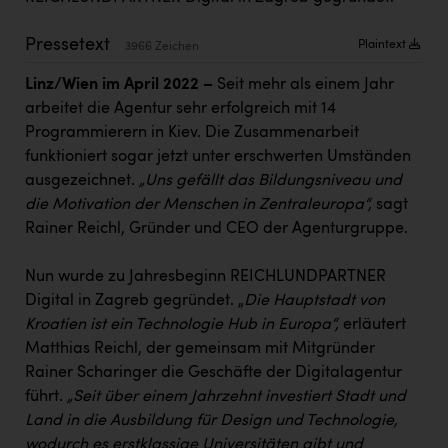
Kärcher
Pressetext
Plaintext
3966 Zeichen
Karin Liedl
Linz/Wien im April 2022 –
Seit mehr als einem Jahr
KEBA
arbeitet die Agentur sehr erfolgreich mit 14
KIWI Kinderwunsch Institut Dr. Loimer
Programmierern in Kiev. Die Zusammenarbeit
funktioniert sogar jetzt unter erschwerten Umständen
KLIPP Frisör
ausgezeichnet.
„Uns gefällt das Bildungsniveau und
Kleider Bauer
die Motivation der Menschen in Zentraleuropa“,
sagt
Rainer Reichl, Gründer und CEO der Agenturgruppe.
Kremsmüller Anlagenbau GmbH
Maximarkt
Nun wurde zu Jahresbeginn REICHLUNDPARTNER
Digital in Zagreb gegründet. „
Die Hauptstadt von
Oldtimer Raststationen und Motorhotels
Kroatien ist ein Technologie Hub in Europa“,
erläutert
Österreichischer Kachelofenverband
Matthias Reichl, der gemeinsam mit Mitgründer
Rainer Scharinger die Geschäfte der Digitalagentur
Orlen
führt.
„Seit über einem Jahrzehnt investiert Stadt und
Passage Linz
Land in die Ausbildung für Design und Technologie,
wodurch es erstklassige Universitäten gibt und