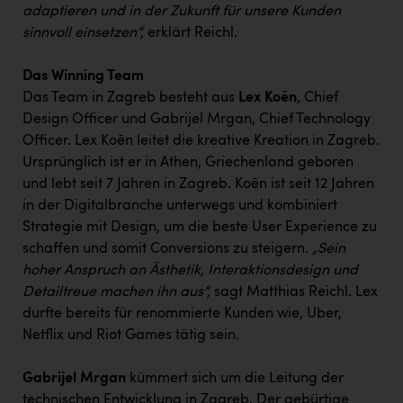
Wirtschaftskammer OÖ Energiehandel
adaptieren und in der Zukunft für unsere Kunden
sinnvoll einsetzen“,
erklärt Reichl.
Dopgas
kunden basics
Das Winning Team
Das Team in Zagreb besteht aus
Lex Koēn
, Chief
kontakt
Design Officer und Gabrijel Mrgan, Chief Technology
Officer. Lex Koēn leitet die kreative Kreation in Zagreb.
Ursprünglich ist er in Athen, Griechenland geboren
und lebt seit 7 Jahren in Zagreb. Koēn ist seit 12 Jahren
in der Digitalbranche unterwegs und kombiniert
Strategie mit Design, um die beste User Experience zu
schaffen und somit Conversions zu steigern.
„Sein
hoher Anspruch an Ästhetik, Interaktionsdesign und
Detailtreue machen ihn aus“,
sagt Matthias Reichl. Lex
durfte bereits für renommierte Kunden wie, Uber,
Netflix und Riot Games tätig sein.
Gabrijel Mrgan
kümmert sich um die Leitung der
technischen Entwicklung in Zagreb. Der gebürtige