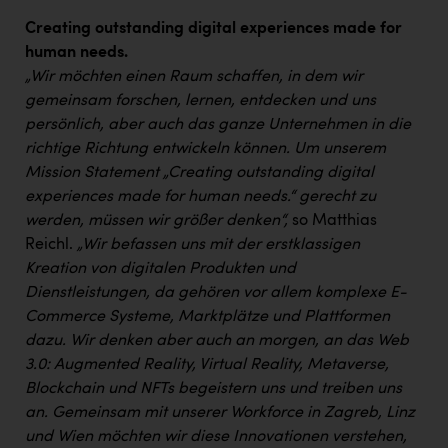
TCL
Creating outstanding digital experiences made for
TGW Logistics
human needs.
„Wir möchten einen Raum schaffen, in dem wir
TRAILOMAT & Cycling Austria
gemeinsam forschen, lernen, entdecken und uns
VERITAS
persönlich, aber auch das ganze Unternehmen in die
richtige Richtung entwickeln können. Um unserem
Vier Diamanten
Mission Statement „Creating outstanding digital
Vorlagenportal
experiences made for human needs.“ gerecht zu
werden, müssen wir größer denken“,
so Matthias
Wir besiegen Krebs
Reichl.
„Wir befassen uns mit der erstklassigen
Wirtschaftskammer OÖ
Kreation von digitalen Produkten und
Dienstleistungen, da gehören vor allem komplexe E-
ZGONC
Commerce Systeme, Marktplätze und Plattformen
ZULuft - Zukunft Luft Austria
dazu. Wir denken aber auch an morgen, an das Web
3.0: Augmented Reality, Virtual Reality, Metaverse,
z.l.ö.
Blockchain und NFTs begeistern uns und treiben uns
Österreichisches Hebammengremium
an. Gemeinsam mit unserer Workforce in Zagreb, Linz
und Wien möchten wir diese Innovationen verstehen,