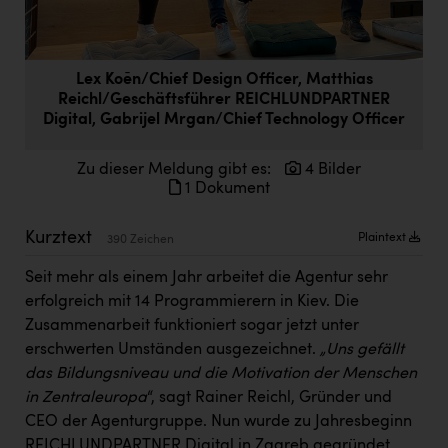
Doppler Gruppe
ERLUS AG
Lex Koēn/Chief Design Officer, Matthias
everfield
Reichl/Geschäftsführer REICHLUNDPARTNER
Digital, Gabrijel Mrgan/Chief Technology Officer
Firmenradl
Fristads Austria
Zu dieser Meldung gibt es:
4 Bilder
1 Dokument
HIG Infomotion Group
Kurztext
IFE Austria GmbH
Plaintext
390 Zeichen
Immotech
Seit mehr als einem Jahr arbeitet die Agentur sehr
erfolgreich mit 14 Programmierern in Kiev. Die
INTERSPAR
Zusammenarbeit funktioniert sogar jetzt unter
INTERSPORT Austria
erschwerten Umständen ausgezeichnet.
„Uns gefällt
das Bildungsniveau und die Motivation der Menschen
Jesolo
in Zentraleuropa
“, sagt Rainer Reichl, Gründer und
CEO der Agenturgruppe. Nun wurde zu Jahresbeginn
Jane Goodall Institute Austria
REICHLUNDPARTNER Digital in Zagreb gegründet.