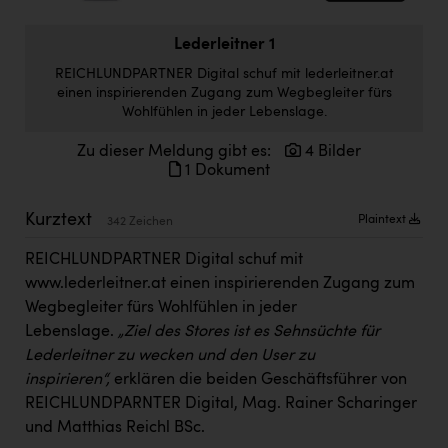
Doppler Gruppe
Lederleitner 1
ERLUS AG
REICHLUNDPARTNER Digital schuf mit lederleitner.at
everfield
einen inspirierenden Zugang zum Wegbegleiter fürs
Wohlfühlen in jeder Lebenslage.
Firmenradl
Zu dieser Meldung gibt es:
4 Bilder
Fristads Austria
1 Dokument
HIG Infomotion Group
Kurztext
Plaintext
342 Zeichen
IFE Austria GmbH
REICHLUNDPARTNER Digital schuf mit
Immotech
www.lederleitner.at
einen inspirierenden Zugang zum
Wegbegleiter fürs Wohlfühlen in jeder
INTERSPAR
Lebenslage.
„Ziel des Stores ist es Sehnsüchte für
INTERSPORT Austria
Lederleitner zu wecken und den User zu
inspirieren“,
erklären die beiden Geschäftsführer von
Jesolo
REICHLUNDPARNTER Digital, Mag. Rainer Scharinger
Jane Goodall Institute Austria
und Matthias Reichl BSc.