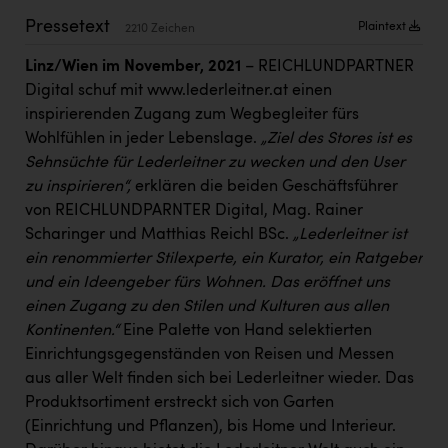
Kärcher
Pressetext
Plaintext
2210 Zeichen
Karin Liedl
Linz/Wien im November, 2021
– REICHLUNDPARTNER
KEBA
Digital schuf mit
www.lederleitner.at
einen
inspirierenden Zugang zum Wegbegleiter fürs
KIWI Kinderwunsch Institut Dr. Loimer
Wohlfühlen in jeder Lebenslage.
„Ziel des Stores ist es
KLIPP Frisör
Sehnsüchte für Lederleitner zu wecken und den User
zu inspirieren“,
erklären die beiden Geschäftsführer
Kleider Bauer
von REICHLUNDPARNTER Digital, Mag. Rainer
Scharinger und Matthias Reichl BSc.
„Lederleitner ist
Kremsmüller Anlagenbau GmbH
ein renommierter Stilexperte, ein Kurator, ein Ratgeber
Maximarkt
und ein Ideengeber fürs Wohnen. Das eröffnet uns
einen Zugang zu den Stilen und Kulturen aus allen
Oldtimer Raststationen und Motorhotels
Kontinenten.“
Eine Palette von Hand selektierten
Österreichischer Kachelofenverband
Einrichtungsgegenständen von Reisen und Messen
aus aller Welt finden sich bei Lederleitner wieder. Das
Orlen
Produktsortiment erstreckt sich von Garten
Passage Linz
(Einrichtung und Pflanzen), bis Home und Interieur.