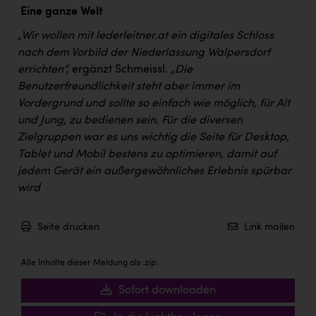
TCL
Eine ganze Welt
TGW Logistics
„Wir wollen mit lederleitner.at ein digitales Schloss
nach dem Vorbild der Niederlassung Walpersdorf
TRAILOMAT & Cycling Austria
errichten“,
ergänzt Schmeissl.
„Die
VERITAS
Benutzerfreundlichkeit steht aber immer im
Vordergrund und sollte so einfach wie möglich, für Alt
Vier Diamanten
und Jung, zu bedienen sein. Für die diversen
Vorlagenportal
Zielgruppen war es uns wichtig die Seite für Desktop,
Tablet und Mobil bestens zu optimieren, damit auf
Wir besiegen Krebs
jedem Gerät ein außergewöhnliches Erlebnis spürbar
Wirtschaftskammer OÖ
wird
ZGONC
Seite drucken
Link mailen
ZULuft - Zukunft Luft Austria
Alle Inhalte dieser Meldung als .zip:
z.l.ö.
Sofort downloaden
Österreichisches Hebammengremium