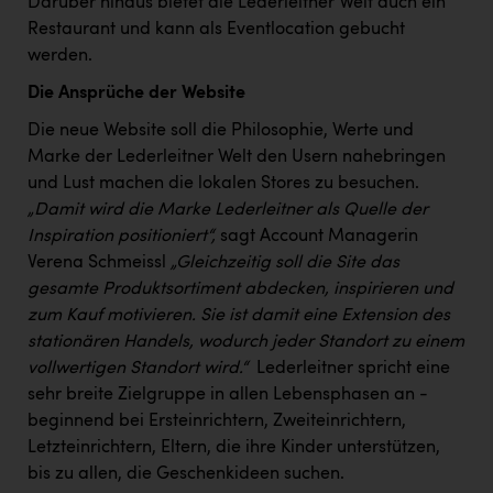
Darüber hinaus bietet die Lederleitner Welt auch ein
PEZ
Restaurant und kann als Eventlocation gebucht
PÜSPÖK
werden.
REMAX
Die Ansprüche der Website
Die neue Website soll die Philosophie, Werte und
RE/MAX Welcome
Marke der Lederleitner Welt den Usern nahebringen
Resch&Frisch
und Lust machen die lokalen Stores zu besuchen.
„Damit wird die Marke Lederleitner als Quelle der
RUBBLE MASTER
Inspiration positioniert“,
sagt Account Managerin
Ruderclub Wels
Verena Schmeissl
„Gleichzeitig soll die Site das
gesamte Produktsortiment abdecken, inspirieren und
SCRI - Salzburg Cancer Research Institute
zum Kauf motivieren. Sie ist damit eine Extension des
SCHMACHTL GmbH
stationären Handels, wodurch jeder Standort zu einem
vollwertigen Standort wird.“
Lederleitner spricht eine
Schwingshandl - automation technology gmbh
sehr breite Zielgruppe in allen Lebensphasen an -
Seher + Partner
beginnend bei Ersteinrichtern, Zweiteinrichtern,
Letzteinrichtern, Eltern, die ihre Kinder unterstützen,
Smurfit Westrock Nettingsdorf
bis zu allen, die Geschenkideen suchen.