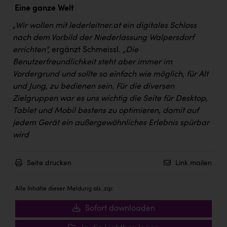
TCL
Eine ganze Welt
TGW Logistics
„Wir wollen mit lederleitner.at ein digitales Schloss
nach dem Vorbild der Niederlassung Walpersdorf
TRAILOMAT & Cycling Austria
errichten“,
ergänzt Schmeissl.
„Die
VERITAS
Benutzerfreundlichkeit steht aber immer im
Vordergrund und sollte so einfach wie möglich, für Alt
Vier Diamanten
und Jung, zu bedienen sein. Für die diversen
Vorlagenportal
Zielgruppen war es uns wichtig die Seite für Desktop,
Tablet und Mobil bestens zu optimieren, damit auf
Wir besiegen Krebs
jedem Gerät ein außergewöhnliches Erlebnis spürbar
Wirtschaftskammer OÖ
wird
ZGONC
Seite drucken
Link mailen
ZULuft - Zukunft Luft Austria
Alle Inhalte dieser Meldung als .zip:
z.l.ö.
Sofort downloaden
Österreichisches Hebammengremium