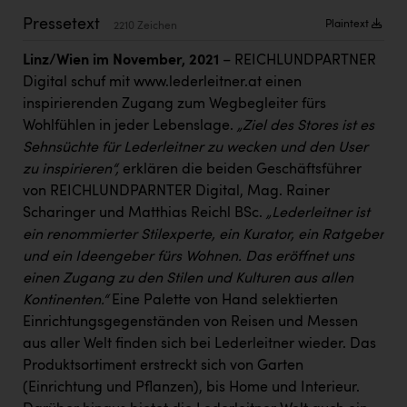
Kärcher
Pressetext
Plaintext
2210 Zeichen
Karin Liedl
Linz/Wien im November, 2021
– REICHLUNDPARTNER
KEBA
Digital schuf mit
www.lederleitner.at
einen
inspirierenden Zugang zum Wegbegleiter fürs
KIWI Kinderwunsch Institut Dr. Loimer
Wohlfühlen in jeder Lebenslage.
„Ziel des Stores ist es
KLIPP Frisör
Sehnsüchte für Lederleitner zu wecken und den User
zu inspirieren“,
erklären die beiden Geschäftsführer
Kleider Bauer
von REICHLUNDPARNTER Digital, Mag. Rainer
Scharinger und Matthias Reichl BSc.
„Lederleitner ist
Kremsmüller Anlagenbau GmbH
ein renommierter Stilexperte, ein Kurator, ein Ratgeber
Maximarkt
und ein Ideengeber fürs Wohnen. Das eröffnet uns
einen Zugang zu den Stilen und Kulturen aus allen
Oldtimer Raststationen und Motorhotels
Kontinenten.“
Eine Palette von Hand selektierten
Österreichischer Kachelofenverband
Einrichtungsgegenständen von Reisen und Messen
aus aller Welt finden sich bei Lederleitner wieder. Das
Orlen
Produktsortiment erstreckt sich von Garten
Passage Linz
(Einrichtung und Pflanzen), bis Home und Interieur.