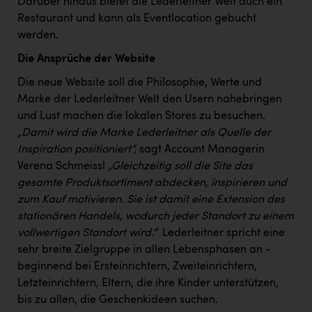
Darüber hinaus bietet die Lederleitner Welt auch ein
PEZ
Restaurant und kann als Eventlocation gebucht
PÜSPÖK
werden.
REMAX
Die Ansprüche der Website
Die neue Website soll die Philosophie, Werte und
RE/MAX Welcome
Marke der Lederleitner Welt den Usern nahebringen
Resch&Frisch
und Lust machen die lokalen Stores zu besuchen.
„Damit wird die Marke Lederleitner als Quelle der
RUBBLE MASTER
Inspiration positioniert“,
sagt Account Managerin
Ruderclub Wels
Verena Schmeissl
„Gleichzeitig soll die Site das
gesamte Produktsortiment abdecken, inspirieren und
SCRI - Salzburg Cancer Research Institute
zum Kauf motivieren. Sie ist damit eine Extension des
SCHMACHTL GmbH
stationären Handels, wodurch jeder Standort zu einem
vollwertigen Standort wird.“
Lederleitner spricht eine
Schwingshandl - automation technology gmbh
sehr breite Zielgruppe in allen Lebensphasen an -
Seher + Partner
beginnend bei Ersteinrichtern, Zweiteinrichtern,
Letzteinrichtern, Eltern, die ihre Kinder unterstützen,
Smurfit Westrock Nettingsdorf
bis zu allen, die Geschenkideen suchen.