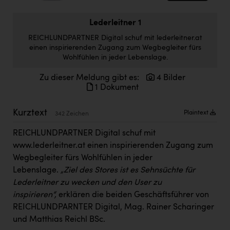
Doppler Gruppe
Lederleitner 1
ERLUS AG
REICHLUNDPARTNER Digital schuf mit lederleitner.at
everfield
einen inspirierenden Zugang zum Wegbegleiter fürs
Wohlfühlen in jeder Lebenslage.
Firmenradl
Zu dieser Meldung gibt es:
4 Bilder
Fristads Austria
1 Dokument
HIG Infomotion Group
Kurztext
Plaintext
342 Zeichen
IFE Austria GmbH
REICHLUNDPARTNER Digital schuf mit
Immotech
www.lederleitner.at
einen inspirierenden Zugang zum
Wegbegleiter fürs Wohlfühlen in jeder
INTERSPAR
Lebenslage.
„Ziel des Stores ist es Sehnsüchte für
INTERSPORT Austria
Lederleitner zu wecken und den User zu
inspirieren“,
erklären die beiden Geschäftsführer von
Jesolo
REICHLUNDPARNTER Digital, Mag. Rainer Scharinger
Jane Goodall Institute Austria
und Matthias Reichl BSc.