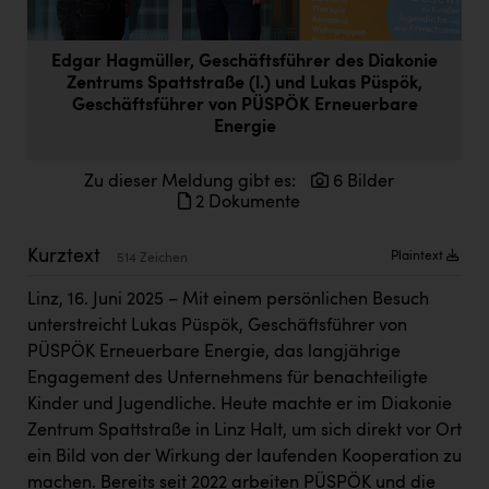
Doppler Gruppe
ERLUS AG
Edgar Hagmüller, Geschäftsführer des Diakonie
Zentrums Spattstraße (l.) und Lukas Püspök,
everfield
Geschäftsführer von PÜSPÖK Erneuerbare
Energie
Firmenradl
Fristads Austria
Zu dieser Meldung gibt es:
6 Bilder
2 Dokumente
HIG Infomotion Group
Kurztext
Plaintext
IFE Austria GmbH
514 Zeichen
Linz, 16. Juni 2025 – Mit einem persönlichen Besuch
Immotech
unterstreicht Lukas Püspök, Geschäftsführer von
INTERSPAR
PÜSPÖK Erneuerbare Energie, das langjährige
Engagement des Unternehmens für benachteiligte
INTERSPORT Austria
Kinder und Jugendliche. Heute machte er im Diakonie
Jesolo
Zentrum Spattstraße in Linz Halt, um sich direkt vor Ort
ein Bild von der Wirkung der laufenden Kooperation zu
Jane Goodall Institute Austria
machen. Bereits seit 2022 arbeiten PÜSPÖK und die