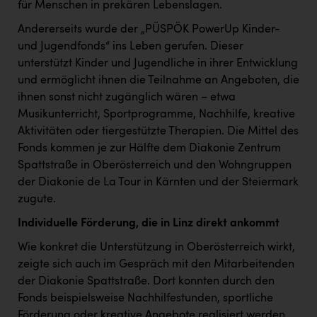
TCL
für Menschen in prekären Lebenslagen.
TGW Logistics
Andererseits wurde der „PÜSPÖK PowerUp Kinder-
und Jugendfonds“ ins Leben gerufen. Dieser
TRAILOMAT & Cycling Austria
unterstützt Kinder und Jugendliche in ihrer Entwicklung
und ermöglicht ihnen die Teilnahme an Angeboten, die
VERITAS
ihnen sonst nicht zugänglich wären – etwa
Vier Diamanten
Musikunterricht, Sportprogramme, Nachhilfe, kreative
Aktivitäten oder tiergestützte Therapien. Die Mittel des
Vorlagenportal
Fonds kommen je zur Hälfte dem Diakonie Zentrum
Wir besiegen Krebs
Spattstraße in Oberösterreich und den Wohngruppen
der Diakonie de La Tour in Kärnten und der Steiermark
Wirtschaftskammer OÖ
zugute.
ZGONC
Individuelle Förderung, die in Linz direkt ankommt
ZULuft - Zukunft Luft Austria
Wie konkret die Unterstützung in Oberösterreich wirkt,
zeigte sich auch im Gespräch mit den Mitarbeitenden
z.l.ö.
der Diakonie Spattstraße. Dort konnten durch den
Österreichisches Hebammengremium
Fonds beispielsweise Nachhilfestunden, sportliche
Förderung oder kreative Angebote realisiert werden.