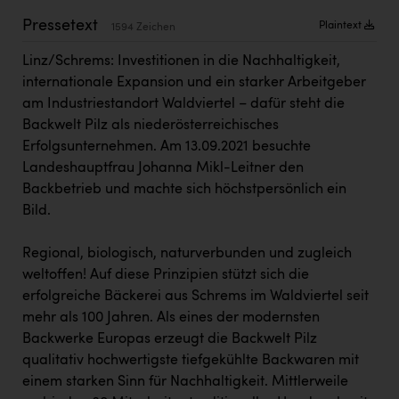
Kärcher
Pressetext
Plaintext
1594 Zeichen
Karin Liedl
Linz/Schrems: Investitionen in die Nachhaltigkeit,
KEBA
internationale Expansion und ein starker Arbeitgeber
am Industriestandort Waldviertel – dafür steht die
KIWI Kinderwunsch Institut Dr. Loimer
Backwelt Pilz als niederösterreichisches
KLIPP Frisör
Erfolgsunternehmen. Am 13.09.2021 besuchte
Landeshauptfrau Johanna Mikl-Leitner den
Kleider Bauer
Backbetrieb und machte sich höchstpersönlich ein
Kremsmüller Anlagenbau GmbH
Bild.
Maximarkt
Regional, biologisch, naturverbunden und zugleich
weltoffen! Auf diese Prinzipien stützt sich die
Oldtimer Raststationen und Motorhotels
erfolgreiche Bäckerei aus Schrems im Waldviertel seit
Österreichischer Kachelofenverband
mehr als 100 Jahren. Als eines der modernsten
Backwerke Europas erzeugt die Backwelt Pilz
Orlen
qualitativ hochwertigste tiefgekühlte Backwaren mit
Passage Linz
einem starken Sinn für Nachhaltigkeit. Mittlerweile