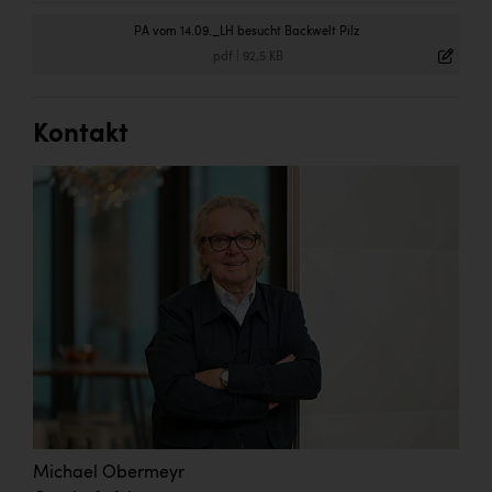
PA vom 14.09._LH besucht Backwelt Pilz
.pdf
|
92,5 KB
Kontakt
Michael Obermeyr