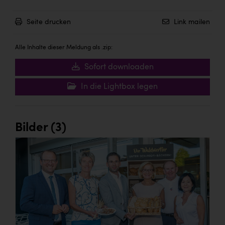
TCL
TGW Logistics
Seite drucken
Link mailen
TRAILOMAT & Cycling Austria
Alle Inhalte dieser Meldung als .zip:
VERITAS
Sofort downloaden
Vier Diamanten
In die Lightbox legen
Vorlagenportal
Wir besiegen Krebs
Bilder (3)
Wirtschaftskammer OÖ
ZGONC
ZULuft - Zukunft Luft Austria
z.l.ö.
Österreichisches Hebammengremium