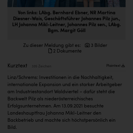
Doppler Gruppe
Von links: LAbg. Bernhard Ebner, NR Martina
ERLUS AG
Diesner-Wais, Geschäftsführer Johannes Pilz jun.,
LH Johanna Mikl-Leitner, Johannes Pilz sen., LAbg.
everfield
Bgm. Margit Göll
Firmenradl
Zu dieser Meldung gibt es:
3 Bilder
Fristads Austria
2 Dokumente
HIG Infomotion Group
Kurztext
Plaintext
335 Zeichen
IFE Austria GmbH
Linz/Schrems: Investitionen in die Nachhaltigkeit,
Immotech
internationale Expansion und ein starker Arbeitgeber
am Industriestandort Waldviertel – dafür steht die
INTERSPAR
Backwelt Pilz als niederösterreichisches
INTERSPORT Austria
Erfolgsunternehmen. Am 13.09.2021 besuchte
Landeshauptfrau Johanna Mikl-Leitner den
Jesolo
Backbetrieb und machte sich höchstpersönlich ein
Jane Goodall Institute Austria
Bild.