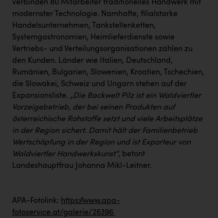
verbinden 80 Mitarbeiter traditionelles Handwerk mit
PEZ
modernster Technologie. Namhafte, filialstarke
PÜSPÖK
Handelsunternehmen, Tankstellenketten,
Systemgastronomien, Heimlieferdienste sowie
REMAX
Vertriebs- und Verteilungsorganisationen zählen zu
RE/MAX Welcome
den Kunden. Länder wie Italien, Deutschland,
Rumänien, Bulgarien, Slowenien, Kroatien, Tschechien,
Resch&Frisch
die Slowakei, Schweiz und Ungarn stehen auf der
RUBBLE MASTER
Expansionsliste.
„Die Backwelt Pilz ist ein Waldviertler
Vorzeigebetrieb, der bei seinen Produkten auf
Ruderclub Wels
österreichische Rohstoffe setzt und viele Arbeitsplätze
SCRI - Salzburg Cancer Research Institute
in der Region sichert. Damit hält der Familienbetrieb
Wertschöpfung in der Region und ist Exporteur von
SCHMACHTL GmbH
Waldviertler Handwerkskunst“
, betont
Landeshauptfrau Johanna Mikl-Leitner.
Schwingshandl - automation technology gmbh
Seher + Partner
APA-Fotolink:
https://www.apa-
Smurfit Westrock Nettingsdorf
fotoservice.at/galerie/26396