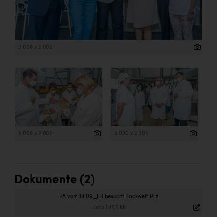
Wirtschaftskammer OÖ Energiehandel
Dopgas
kunden basics
3 000 x 2 002
kontakt
3 000 x 2 002
3 000 x 2 002
Dokumente (2)
PA vom 14.09._LH besucht Backwelt Pilz
.docx
|
47,5 KB