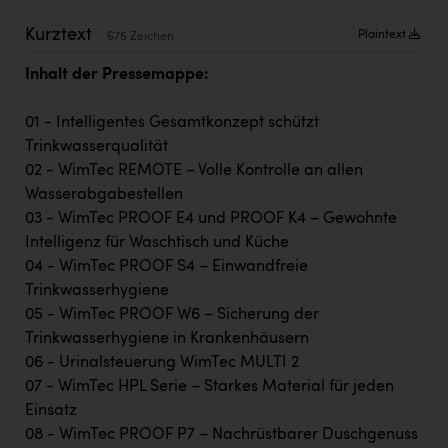
Kärcher
Kurztext
Plaintext
675 Zeichen
Karin Liedl
Inhalt der Pressemappe:
KEBA
01 - Intelligentes Gesamtkonzept schützt
KIWI Kinderwunsch Institut Dr. Loimer
Trinkwasserqualität
KLIPP Frisör
02 - WimTec REMOTE – Volle Kontrolle an allen
Wasserabgabestellen
Kleider Bauer
03 - WimTec PROOF E4 und PROOF K4 – Gewohnte
Kremsmüller Anlagenbau GmbH
Intelligenz für Waschtisch und Küche
04 - WimTec PROOF S4 – Einwandfreie
Maximarkt
Trinkwasserhygiene
Oldtimer Raststationen und Motorhotels
05 - WimTec PROOF W6 – Sicherung der
Trinkwasserhygiene in Krankenhäusern
Österreichischer Kachelofenverband
06 - Urinalsteuerung WimTec MULTI 2
Orlen
07 - WimTec HPL Serie – Starkes Material für jeden
Einsatz
Passage Linz
08 - WimTec PROOF P7 – Nachrüstbarer Duschgenuss