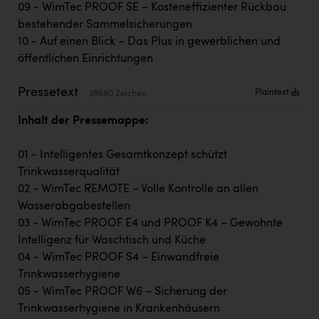
PEZ
09 - WimTec PROOF SE – Kosteneffizienter Rückbau
bestehender Sammelsicherungen
PÜSPÖK
10 - Auf einen Blick – Das Plus in gewerblichen und
öffentlichen Einrichtungen
REMAX
RE/MAX Welcome
Pressetext
Plaintext
28690 Zeichen
Resch&Frisch
Inhalt der Pressemappe:
RUBBLE MASTER
01 - Intelligentes Gesamtkonzept schützt
Ruderclub Wels
Trinkwasserqualität
02 - WimTec REMOTE – Volle Kontrolle an allen
SCRI - Salzburg Cancer Research Institute
Wasserabgabestellen
SCHMACHTL GmbH
03 - WimTec PROOF E4 und PROOF K4 – Gewohnte
Intelligenz für Waschtisch und Küche
Schwingshandl - automation technology gmbh
04 - WimTec PROOF S4 – Einwandfreie
Seher + Partner
Trinkwasserhygiene
05 - WimTec PROOF W6 – Sicherung der
Smurfit Westrock Nettingsdorf
Trinkwasserhygiene in Krankenhäusern