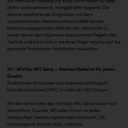
zur manuellen Betätigung sorgt unmittelbar für eine
direkt wahrnehmbare, mangelhafte Hygiene. Die
daraus resultierende Stagnation mit dem
unzureichenden Wasseraustausch stellt keinen
bestimmungsgemäßen Betrieb dar, entspricht in
keiner Weise den allgemein anerkannten Regeln der
Technik und kann sich in weiterer Folge negativ auf die
gesamte Trinkwasser-Installation auswirken.
07 - WimTec HPL Serie – Starkes Material für jeden
Einsatz
Funktionelle Armaturen aus widerstandsfähigem
Hochdrucklaminat (HPL) in mehr als 100 Designs.
Mit den Armaturen der WimTec HPL-Serie lassen sich
Waschtisch, Dusche, WC oder Urinal an jedes
einzigartige Gestaltungskonzept anpassen. Ob
extravagante Steinstruktur, rustikale