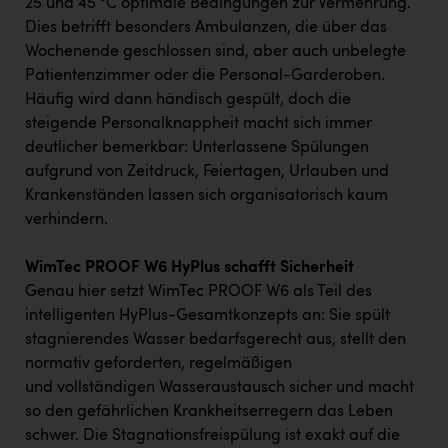
25 und 45 °C optimale Bedingungen zur Vermehrung.
Dies betrifft besonders Ambulanzen, die über das
Wochenende geschlossen sind, aber auch unbelegte
Patientenzimmer oder die Personal-Garderoben.
Häufig wird dann händisch gespült, doch die
steigende Personalknappheit macht sich immer
deutlicher bemerkbar: Unterlassene Spülungen
aufgrund von Zeitdruck, Feiertagen, Urlauben und
Krankenständen lassen sich organisatorisch kaum
verhindern.
WimTec PROOF W6 HyPlus schafft Sicherheit
Genau hier setzt WimTec PROOF W6 als Teil des
intelligenten HyPlus-Gesamtkonzepts an: Sie spült
stagnierendes Wasser bedarfsgerecht aus, stellt den
normativ geforderten, regelmäßigen
und vollständigen Wasseraustausch sicher und macht
so den gefährlichen Krankheitserregern das Leben
schwer. Die Stagnationsfreispülung ist exakt auf die