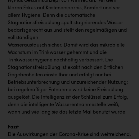
HyPlus Gesamtkonzept von WimTec an: Mit dem
klaren Fokus auf Kostenersparnis, Komfort und vor
allem Hygiene. Denn die automatische
Stagnationsfreispülung spült stagnierendes Wasser
bedarfsgerecht aus und stellt den regelmäßigen und
vollständigen
Wasseraustausch sicher. Damit wird das mikrobielle
Wachstum im Trinkwasser gehemmt und die
Trinkwasserhygiene nachhaltig verbessert. Die
Stagnationsfreispülung ist exakt nach den örtlichen
Gegebenheiten einstellbar und erfolgt nur bei
Betriebsunterbrechung und unzureichender Nutzung;
bei regelmäßiger Entnahme wird keine Freispülung
ausgelöst. Die Intelligenz ist der Schlüssel zum Erfolg,
denn die intelligente Wasserentnahmestelle weiß,
wann und wie lang sie das letzte Mal benutzt wurde.
Fazit
Die Auswirkungen der Corona-Krise sind weitreichend,