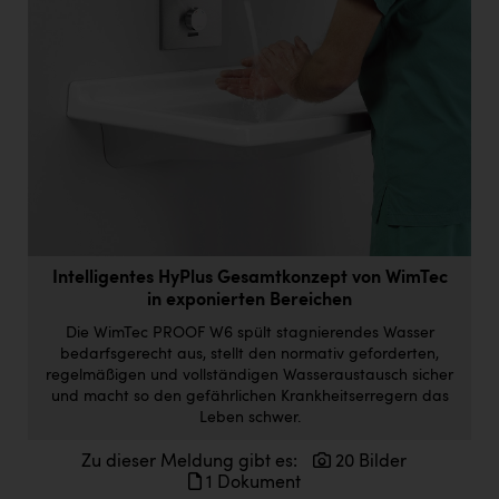
Doppler Gruppe
ERLUS AG
everfield
Firmenradl
Fristads Austria
HIG Infomotion Group
IFE Austria GmbH
Intelligentes HyPlus Gesamtkonzept von WimTec
in exponierten Bereichen
Immotech
Die WimTec PROOF W6 spült stagnierendes Wasser
INTERSPAR
bedarfsgerecht aus, stellt den normativ geforderten,
regelmäßigen und vollständigen Wasseraustausch sicher
INTERSPORT Austria
und macht so den gefährlichen Krankheitserregern das
Leben schwer.
Jesolo
Zu dieser Meldung gibt es:
20 Bilder
Jane Goodall Institute Austria
1 Dokument