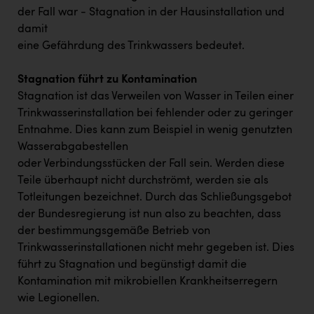
Wirtschaftskammer OÖ Energiehandel
der Fall war - Stagnation in der Hausinstallation und
Dopgas
damit
eine Gefährdung des Trinkwassers bedeutet.
kunden basics
Stagnation führt zu Kontamination
kontakt
Stagnation ist das Verweilen von Wasser in Teilen einer
Trinkwasserinstallation bei fehlender oder zu geringer
Entnahme. Dies kann zum Beispiel in wenig genutzten
Wasserabgabestellen
oder Verbindungsstücken der Fall sein. Werden diese
Teile überhaupt nicht durchströmt, werden sie als
Totleitungen bezeichnet. Durch das Schließungsgebot
der Bundesregierung ist nun also zu beachten, dass
der bestimmungsgemäße Betrieb von
Trinkwasserinstallationen nicht mehr gegeben ist. Dies
führt zu Stagnation und begünstigt damit die
Kontamination mit mikrobiellen Krankheitserregern
wie Legionellen.