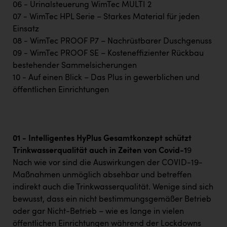
TCL
06 - Urinalsteuerung WimTec MULTI 2
07 - WimTec HPL Serie – Starkes Material für jeden
TGW Logistics
Einsatz
TRAILOMAT & Cycling Austria
08 - WimTec PROOF P7 – Nachrüstbarer Duschgenuss
09 - WimTec PROOF SE – Kosteneffizienter Rückbau
VERITAS
bestehender Sammelsicherungen
Vier Diamanten
10 - Auf einen Blick – Das Plus in gewerblichen und
öffentlichen Einrichtungen
Vorlagenportal
Wir besiegen Krebs
Wirtschaftskammer OÖ
01 - Intelligentes HyPlus Gesamtkonzept schützt
Trinkwasserqualität auch in Zeiten von Covid-1
9
ZGONC
Nach wie vor sind die Auswirkungen der COVID-19-
ZULuft - Zukunft Luft Austria
Maßnahmen unmöglich absehbar und betreffen
indirekt auch die Trinkwasserqualität. Wenige sind sich
z.l.ö.
bewusst, dass ein nicht bestimmungsgemäßer Betrieb
Österreichisches Hebammengremium
oder gar Nicht-Betrieb – wie es lange in vielen
öffentlichen Einrichtungen während der Lockdowns