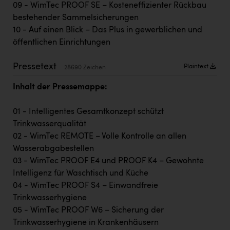
PEZ
09 - WimTec PROOF SE – Kosteneffizienter Rückbau
bestehender Sammelsicherungen
PÜSPÖK
10 - Auf einen Blick – Das Plus in gewerblichen und
öffentlichen Einrichtungen
REMAX
RE/MAX Welcome
Pressetext
Plaintext
28690 Zeichen
Resch&Frisch
Inhalt der Pressemappe:
RUBBLE MASTER
01 - Intelligentes Gesamtkonzept schützt
Ruderclub Wels
Trinkwasserqualität
02 - WimTec REMOTE – Volle Kontrolle an allen
SCRI - Salzburg Cancer Research Institute
Wasserabgabestellen
SCHMACHTL GmbH
03 - WimTec PROOF E4 und PROOF K4 – Gewohnte
Intelligenz für Waschtisch und Küche
Schwingshandl - automation technology gmbh
04 - WimTec PROOF S4 – Einwandfreie
Seher + Partner
Trinkwasserhygiene
05 - WimTec PROOF W6 – Sicherung der
Smurfit Westrock Nettingsdorf
Trinkwasserhygiene in Krankenhäusern