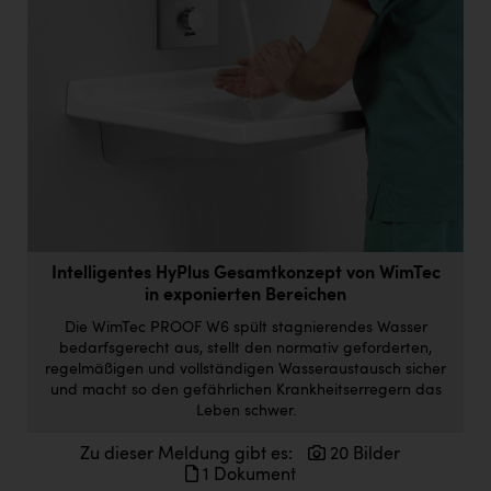
Doppler Gruppe
ERLUS AG
everfield
Firmenradl
Fristads Austria
HIG Infomotion Group
IFE Austria GmbH
Intelligentes HyPlus Gesamtkonzept von WimTec
in exponierten Bereichen
Immotech
Die WimTec PROOF W6 spült stagnierendes Wasser
INTERSPAR
bedarfsgerecht aus, stellt den normativ geforderten,
regelmäßigen und vollständigen Wasseraustausch sicher
INTERSPORT Austria
und macht so den gefährlichen Krankheitserregern das
Leben schwer.
Jesolo
Zu dieser Meldung gibt es:
20 Bilder
Jane Goodall Institute Austria
1 Dokument