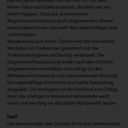
HyPlus Gesamtkonzept von WimTec an: Mit dem
klaren Fokus auf Kostenersparnis, Komfort und vor
allem Hygiene. Denn die automatische
Stagnationsfreispülung spült stagnierendes Wasser
bedarfsgerecht aus und stellt den regelmäßigen und
vollständigen
Wasseraustausch sicher. Damit wird das mikrobielle
Wachstum im Trinkwasser gehemmt und die
Trinkwasserhygiene nachhaltig verbessert. Die
Stagnationsfreispülung ist exakt nach den örtlichen
Gegebenheiten einstellbar und erfolgt nur bei
Betriebsunterbrechung und unzureichender Nutzung;
bei regelmäßiger Entnahme wird keine Freispülung
ausgelöst. Die Intelligenz ist der Schlüssel zum Erfolg,
denn die intelligente Wasserentnahmestelle weiß,
wann und wie lang sie das letzte Mal benutzt wurde.
Fazit
Die Auswirkungen der Corona-Krise sind weitreichend,