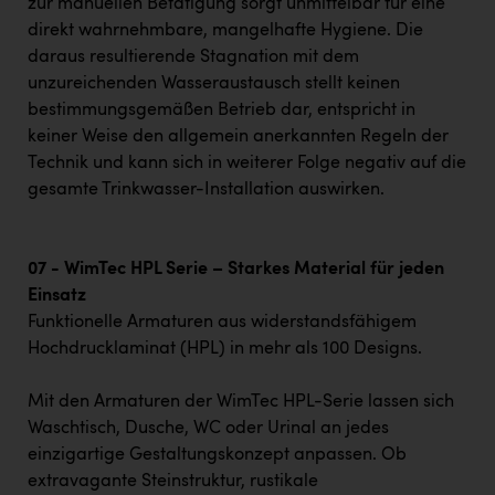
zur manuellen Betätigung sorgt unmittelbar für eine
direkt wahrnehmbare, mangelhafte Hygiene. Die
daraus resultierende Stagnation mit dem
unzureichenden Wasseraustausch stellt keinen
bestimmungsgemäßen Betrieb dar, entspricht in
keiner Weise den allgemein anerkannten Regeln der
Technik und kann sich in weiterer Folge negativ auf die
gesamte Trinkwasser-Installation auswirken.
07 - WimTec HPL Serie – Starkes Material für jeden
Einsatz
Funktionelle Armaturen aus widerstandsfähigem
Hochdrucklaminat (HPL) in mehr als 100 Designs.
Mit den Armaturen der WimTec HPL-Serie lassen sich
Waschtisch, Dusche, WC oder Urinal an jedes
einzigartige Gestaltungskonzept anpassen. Ob
extravagante Steinstruktur, rustikale