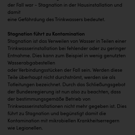
Wirtschaftskammer OÖ Energiehandel
der Fall war - Stagnation in der Hausinstallation und
Dopgas
damit
eine Gefährdung des Trinkwassers bedeutet.
kunden basics
Stagnation führt zu Kontamination
kontakt
Stagnation ist das Verweilen von Wasser in Teilen einer
Trinkwasserinstallation bei fehlender oder zu geringer
Entnahme. Dies kann zum Beispiel in wenig genutzten
Wasserabgabestellen
oder Verbindungsstücken der Fall sein. Werden diese
Teile überhaupt nicht durchströmt, werden sie als
Totleitungen bezeichnet. Durch das Schließungsgebot
der Bundesregierung ist nun also zu beachten, dass
der bestimmungsgemäße Betrieb von
Trinkwasserinstallationen nicht mehr gegeben ist. Dies
führt zu Stagnation und begünstigt damit die
Kontamination mit mikrobiellen Krankheitserregern
wie Legionellen.