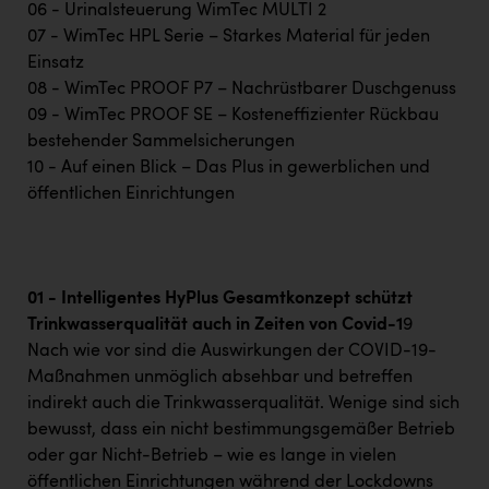
TCL
06 - Urinalsteuerung WimTec MULTI 2
07 - WimTec HPL Serie – Starkes Material für jeden
TGW Logistics
Einsatz
TRAILOMAT & Cycling Austria
08 - WimTec PROOF P7 – Nachrüstbarer Duschgenuss
09 - WimTec PROOF SE – Kosteneffizienter Rückbau
VERITAS
bestehender Sammelsicherungen
Vier Diamanten
10 - Auf einen Blick – Das Plus in gewerblichen und
öffentlichen Einrichtungen
Vorlagenportal
Wir besiegen Krebs
Wirtschaftskammer OÖ
01 - Intelligentes HyPlus Gesamtkonzept schützt
Trinkwasserqualität auch in Zeiten von Covid-1
9
ZGONC
Nach wie vor sind die Auswirkungen der COVID-19-
ZULuft - Zukunft Luft Austria
Maßnahmen unmöglich absehbar und betreffen
indirekt auch die Trinkwasserqualität. Wenige sind sich
z.l.ö.
bewusst, dass ein nicht bestimmungsgemäßer Betrieb
Österreichisches Hebammengremium
oder gar Nicht-Betrieb – wie es lange in vielen
öffentlichen Einrichtungen während der Lockdowns