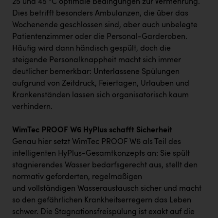
25 und 45 °C optimale Bedingungen zur Vermehrung.
Dies betrifft besonders Ambulanzen, die über das
Wochenende geschlossen sind, aber auch unbelegte
Patientenzimmer oder die Personal-Garderoben.
Häufig wird dann händisch gespült, doch die
steigende Personalknappheit macht sich immer
deutlicher bemerkbar: Unterlassene Spülungen
aufgrund von Zeitdruck, Feiertagen, Urlauben und
Krankenständen lassen sich organisatorisch kaum
verhindern.
WimTec PROOF W6 HyPlus schafft Sicherheit
Genau hier setzt WimTec PROOF W6 als Teil des
intelligenten HyPlus-Gesamtkonzepts an: Sie spült
stagnierendes Wasser bedarfsgerecht aus, stellt den
normativ geforderten, regelmäßigen
und vollständigen Wasseraustausch sicher und macht
so den gefährlichen Krankheitserregern das Leben
schwer. Die Stagnationsfreispülung ist exakt auf die