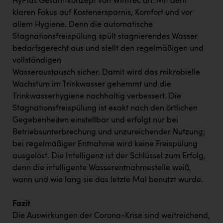
HyPlus Gesamtkonzept von WimTec an: Mit dem
klaren Fokus auf Kostenersparnis, Komfort und vor
allem Hygiene. Denn die automatische
Stagnationsfreispülung spült stagnierendes Wasser
bedarfsgerecht aus und stellt den regelmäßigen und
vollständigen
Wasseraustausch sicher. Damit wird das mikrobielle
Wachstum im Trinkwasser gehemmt und die
Trinkwasserhygiene nachhaltig verbessert. Die
Stagnationsfreispülung ist exakt nach den örtlichen
Gegebenheiten einstellbar und erfolgt nur bei
Betriebsunterbrechung und unzureichender Nutzung;
bei regelmäßiger Entnahme wird keine Freispülung
ausgelöst. Die Intelligenz ist der Schlüssel zum Erfolg,
denn die intelligente Wasserentnahmestelle weiß,
wann und wie lang sie das letzte Mal benutzt wurde.
Fazit
Die Auswirkungen der Corona-Krise sind weitreichend,