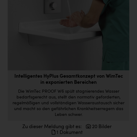
Doppler Gruppe
ERLUS AG
everfield
Firmenradl
Fristads Austria
HIG Infomotion Group
IFE Austria GmbH
Intelligentes HyPlus Gesamtkonzept von WimTec
in exponierten Bereichen
Immotech
Die WimTec PROOF W6 spült stagnierendes Wasser
INTERSPAR
bedarfsgerecht aus, stellt den normativ geforderten,
regelmäßigen und vollständigen Wasseraustausch sicher
INTERSPORT Austria
und macht so den gefährlichen Krankheitserregern das
Leben schwer.
Jesolo
Zu dieser Meldung gibt es:
20 Bilder
Jane Goodall Institute Austria
1 Dokument