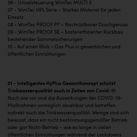
TCL
06 - Urinalsteuerung WimTec MULTI 2
07 - WimTec HPL Serie – Starkes Material für jeden
TGW Logistics
Einsatz
TRAILOMAT & Cycling Austria
08 - WimTec PROOF P7 – Nachrüstbarer Duschgenuss
09 - WimTec PROOF SE – Kosteneffizienter Rückbau
VERITAS
bestehender Sammelsicherungen
Vier Diamanten
10 - Auf einen Blick – Das Plus in gewerblichen und
öffentlichen Einrichtungen
Vorlagenportal
Wir besiegen Krebs
Wirtschaftskammer OÖ
01 - Intelligentes HyPlus Gesamtkonzept schützt
Trinkwasserqualität auch in Zeiten von Covid-1
9
ZGONC
Nach wie vor sind die Auswirkungen der COVID-19-
ZULuft - Zukunft Luft Austria
Maßnahmen unmöglich absehbar und betreffen
indirekt auch die Trinkwasserqualität. Wenige sind sich
z.l.ö.
bewusst, dass ein nicht bestimmungsgemäßer Betrieb
Österreichisches Hebammengremium
oder gar Nicht-Betrieb – wie es lange in vielen
öffentlichen Einrichtungen während der Lockdowns