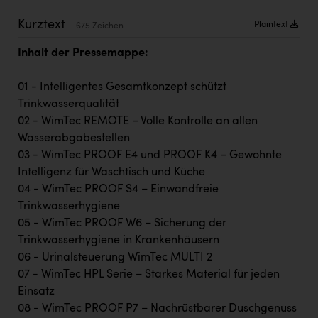
Kärcher
Kurztext
Plaintext
675 Zeichen
Karin Liedl
Inhalt der Pressemappe:
KEBA
01 - Intelligentes Gesamtkonzept schützt
KIWI Kinderwunsch Institut Dr. Loimer
Trinkwasserqualität
KLIPP Frisör
02 - WimTec REMOTE – Volle Kontrolle an allen
Wasserabgabestellen
Kleider Bauer
03 - WimTec PROOF E4 und PROOF K4 – Gewohnte
Kremsmüller Anlagenbau GmbH
Intelligenz für Waschtisch und Küche
04 - WimTec PROOF S4 – Einwandfreie
Maximarkt
Trinkwasserhygiene
Oldtimer Raststationen und Motorhotels
05 - WimTec PROOF W6 – Sicherung der
Trinkwasserhygiene in Krankenhäusern
Österreichischer Kachelofenverband
06 - Urinalsteuerung WimTec MULTI 2
Orlen
07 - WimTec HPL Serie – Starkes Material für jeden
Einsatz
Passage Linz
08 - WimTec PROOF P7 – Nachrüstbarer Duschgenuss