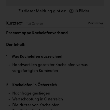
Doppler Gruppe
Zu dieser Meldung gibt es:
13 Bilder
ERLUS AG
everfield
Kurztext
Plaintext
1125 Zeichen
Firmenradl
Pressemappe Kachelofenverband
Fristads Austria
Der Inhalt:
HIG Infomotion Group
1 Was Kachelöfen auszeichnet
IFE Austria GmbH
Handwerklich gesetzter Kachelofen versus
Immotech
vorgefertigten Kaminofen
INTERSPAR
2 Kachelofen in Österreic
h
INTERSPORT Austria
Nachfrage gestiegen
Jesolo
Wertschöpfung in Österreich
Jane Goodall Institute Austria
Die Nutzer von Kachelöfen