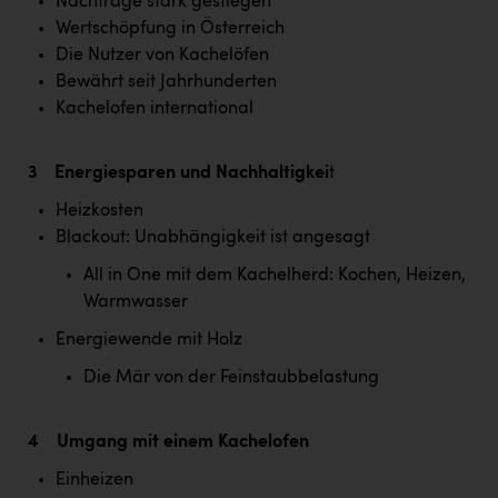
Wirtschaftskammer OÖ Energiehandel
Nachfrage stark gestiegen
Wertschöpfung in Österreich
Dopgas
Die Nutzer von Kachelöfen
Bewährt seit Jahrhunderten
kunden basics
Kachelofen international
kontakt
3 Energiesparen und Nachhaltigkei
t
Heizkosten
Blackout: Unabhängigkeit ist angesagt
All in One mit dem Kachelherd: Kochen, Heizen,
Warmwasser
Energiewende mit Holz
Die Mär von der Feinstaubbelastung
4 Umgang mit einem Kachelofen
Einheizen