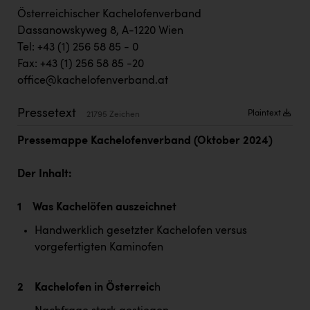
TCL
Österreichischer Kachelofenverband
TGW Logistics
Dassanowskyweg 8, A-1220 Wien
Tel: +43 (1) 256 58 85 - 0
TRAILOMAT & Cycling Austria
Fax: +43 (1) 256 58 85 -20
VERITAS
office@kachelofenverband.at
Vier Diamanten
Pressetext
Plaintext
21795 Zeichen
Vorlagenportal
Pressemappe Kachelofenverband (Oktober 2024)
Wir besiegen Krebs
Der Inhalt:
Wirtschaftskammer OÖ
1 Was Kachelöfen auszeichnet
ZGONC
Handwerklich gesetzter Kachelofen versus
ZULuft - Zukunft Luft Austria
vorgefertigten Kaminofen
z.l.ö.
Österreichisches Hebammengremium
2 Kachelofen in Österreic
h