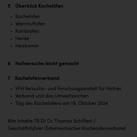
PEZ
5 Überblick Kachelöfen
PÜSPÖK
Kachelofen
Warmluftofen
REMAX
Kombiofen
RE/MAX Welcome
Herde
Heizkamin
Resch&Frisch
RUBBLE MASTER
6 Hafnersuche leicht gemacht
Ruderclub Wels
7 Kachelofenverband
SCRI - Salzburg Cancer Research Institute
VFH Versuchs- und Forschungsanstalt für Hafner
SCHMACHTL GmbH
Verband und das Umweltzeichen
Tag des Kachelofens am 18. Oktober 2024
Schwingshandl - automation technology gmbh
Seher + Partner
Alle Inhalte TR DI Dr. Thomas Schiffert /
Smurfit Westrock Nettingsdorf
Geschäftsführer Österreichischer Kachelofenverband