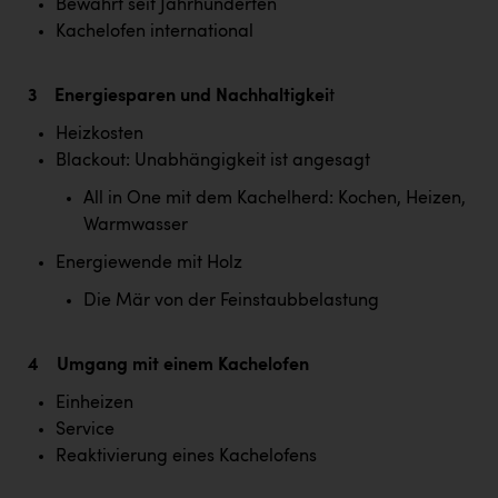
Bewährt seit Jahrhunderten
Kärcher
Kachelofen international
Karin Liedl
3 Energiesparen und Nachhaltigkei
t
KEBA
Heizkosten
KIWI Kinderwunsch Institut Dr. Loimer
Blackout: Unabhängigkeit ist angesagt
KLIPP Frisör
All in One mit dem Kachelherd: Kochen, Heizen,
Kleider Bauer
Warmwasser
Kremsmüller Anlagenbau GmbH
Energiewende mit Holz
Die Mär von der Feinstaubbelastung
Maximarkt
Oldtimer Raststationen und Motorhotels
4 Umgang mit einem Kachelofen
Österreichischer Kachelofenverband
Einheizen
Orlen
Service
Reaktivierung eines Kachelofens
Passage Linz