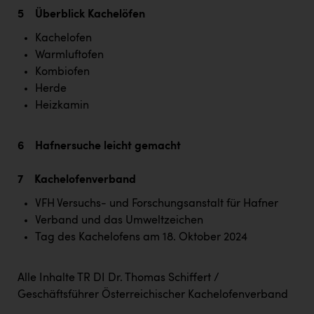
PEZ
5 Überblick Kachelöfen
PÜSPÖK
Kachelofen
Warmluftofen
REMAX
Kombiofen
RE/MAX Welcome
Herde
Heizkamin
Resch&Frisch
RUBBLE MASTER
6 Hafnersuche leicht gemacht
Ruderclub Wels
7 Kachelofenverband
SCRI - Salzburg Cancer Research Institute
VFH Versuchs- und Forschungsanstalt für Hafner
SCHMACHTL GmbH
Verband und das Umweltzeichen
Tag des Kachelofens am 18. Oktober 2024
Schwingshandl - automation technology gmbh
Seher + Partner
Alle Inhalte TR DI Dr. Thomas Schiffert /
Smurfit Westrock Nettingsdorf
Geschäftsführer Österreichischer Kachelofenverband