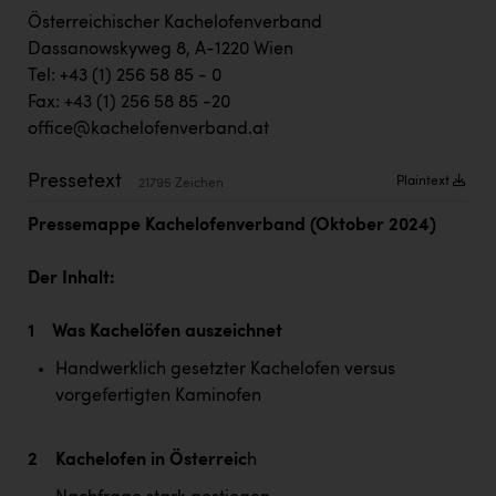
TCL
Österreichischer Kachelofenverband
TGW Logistics
Dassanowskyweg 8, A-1220 Wien
Tel: +43 (1) 256 58 85 - 0
TRAILOMAT & Cycling Austria
Fax: +43 (1) 256 58 85 -20
VERITAS
office@kachelofenverband.at
Vier Diamanten
Pressetext
Plaintext
21795 Zeichen
Vorlagenportal
Pressemappe Kachelofenverband (Oktober 2024)
Wir besiegen Krebs
Der Inhalt:
Wirtschaftskammer OÖ
1 Was Kachelöfen auszeichnet
ZGONC
Handwerklich gesetzter Kachelofen versus
ZULuft - Zukunft Luft Austria
vorgefertigten Kaminofen
z.l.ö.
Österreichisches Hebammengremium
2 Kachelofen in Österreic
h