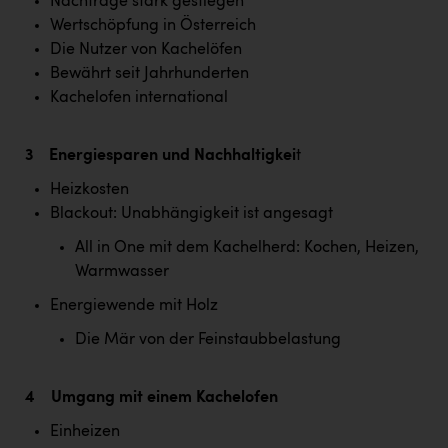
Wirtschaftskammer OÖ Energiehandel
Nachfrage stark gestiegen
Wertschöpfung in Österreich
Dopgas
Die Nutzer von Kachelöfen
Bewährt seit Jahrhunderten
kunden basics
Kachelofen international
kontakt
3 Energiesparen und Nachhaltigkei
t
Heizkosten
Blackout: Unabhängigkeit ist angesagt
All in One mit dem Kachelherd: Kochen, Heizen,
Warmwasser
Energiewende mit Holz
Die Mär von der Feinstaubbelastung
4 Umgang mit einem Kachelofen
Einheizen