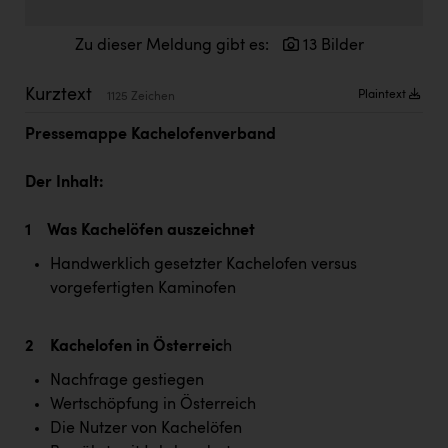
Doppler Gruppe
Zu dieser Meldung gibt es:
13 Bilder
ERLUS AG
everfield
Kurztext
Plaintext
1125 Zeichen
Firmenradl
Pressemappe Kachelofenverband
Fristads Austria
Der Inhalt:
HIG Infomotion Group
1 Was Kachelöfen auszeichnet
IFE Austria GmbH
Handwerklich gesetzter Kachelofen versus
Immotech
vorgefertigten Kaminofen
INTERSPAR
2 Kachelofen in Österreic
h
INTERSPORT Austria
Nachfrage gestiegen
Jesolo
Wertschöpfung in Österreich
Jane Goodall Institute Austria
Die Nutzer von Kachelöfen