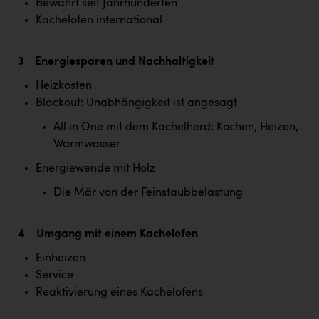
Bewährt seit Jahrhunderten
Kärcher
Kachelofen international
Karin Liedl
3 Energiesparen und Nachhaltigkei
t
KEBA
Heizkosten
KIWI Kinderwunsch Institut Dr. Loimer
Blackout: Unabhängigkeit ist angesagt
KLIPP Frisör
All in One mit dem Kachelherd: Kochen, Heizen,
Kleider Bauer
Warmwasser
Kremsmüller Anlagenbau GmbH
Energiewende mit Holz
Die Mär von der Feinstaubbelastung
Maximarkt
Oldtimer Raststationen und Motorhotels
4 Umgang mit einem Kachelofen
Österreichischer Kachelofenverband
Einheizen
Orlen
Service
Reaktivierung eines Kachelofens
Passage Linz