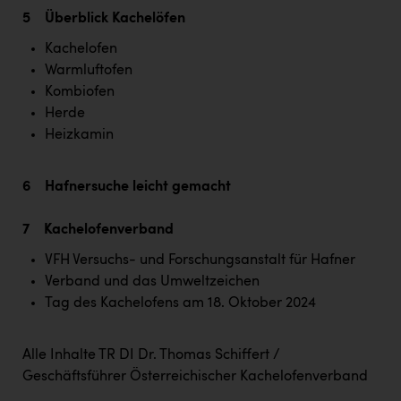
PEZ
5 Überblick Kachelöfen
PÜSPÖK
Kachelofen
Warmluftofen
REMAX
Kombiofen
RE/MAX Welcome
Herde
Heizkamin
Resch&Frisch
RUBBLE MASTER
6 Hafnersuche leicht gemacht
Ruderclub Wels
7 Kachelofenverband
SCRI - Salzburg Cancer Research Institute
VFH Versuchs- und Forschungsanstalt für Hafner
SCHMACHTL GmbH
Verband und das Umweltzeichen
Tag des Kachelofens am 18. Oktober 2024
Schwingshandl - automation technology gmbh
Seher + Partner
Alle Inhalte TR DI Dr. Thomas Schiffert /
Smurfit Westrock Nettingsdorf
Geschäftsführer Österreichischer Kachelofenverband