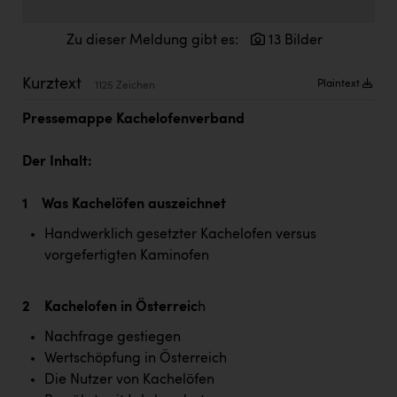
Doppler Gruppe
Zu dieser Meldung gibt es:
13 Bilder
ERLUS AG
everfield
Kurztext
Plaintext
1125 Zeichen
Firmenradl
Pressemappe Kachelofenverband
Fristads Austria
Der Inhalt:
HIG Infomotion Group
1 Was Kachelöfen auszeichnet
IFE Austria GmbH
Handwerklich gesetzter Kachelofen versus
Immotech
vorgefertigten Kaminofen
INTERSPAR
2 Kachelofen in Österreic
h
INTERSPORT Austria
Nachfrage gestiegen
Jesolo
Wertschöpfung in Österreich
Jane Goodall Institute Austria
Die Nutzer von Kachelöfen