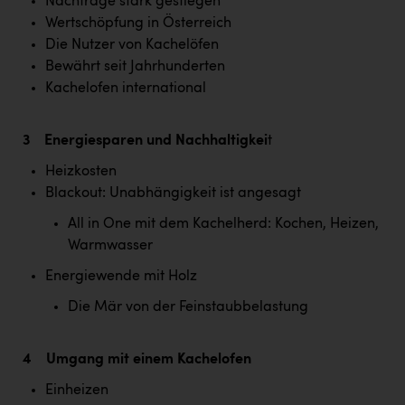
Wirtschaftskammer OÖ Energiehandel
Nachfrage stark gestiegen
Wertschöpfung in Österreich
Dopgas
Die Nutzer von Kachelöfen
Bewährt seit Jahrhunderten
kunden basics
Kachelofen international
kontakt
3 Energiesparen und Nachhaltigkei
t
Heizkosten
Blackout: Unabhängigkeit ist angesagt
All in One mit dem Kachelherd: Kochen, Heizen,
Warmwasser
Energiewende mit Holz
Die Mär von der Feinstaubbelastung
4 Umgang mit einem Kachelofen
Einheizen