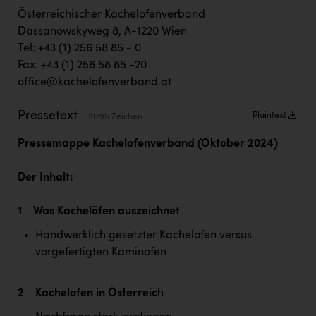
TCL
Österreichischer Kachelofenverband
TGW Logistics
Dassanowskyweg 8, A-1220 Wien
Tel: +43 (1) 256 58 85 - 0
TRAILOMAT & Cycling Austria
Fax: +43 (1) 256 58 85 -20
VERITAS
office@kachelofenverband.at
Vier Diamanten
Pressetext
Plaintext
21795 Zeichen
Vorlagenportal
Pressemappe Kachelofenverband (Oktober 2024)
Wir besiegen Krebs
Der Inhalt:
Wirtschaftskammer OÖ
1 Was Kachelöfen auszeichnet
ZGONC
Handwerklich gesetzter Kachelofen versus
ZULuft - Zukunft Luft Austria
vorgefertigten Kaminofen
z.l.ö.
Österreichisches Hebammengremium
2 Kachelofen in Österreic
h