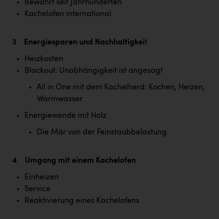
Bewährt seit Jahrhunderten
Kärcher
Kachelofen international
Karin Liedl
3 Energiesparen und Nachhaltigkei
t
KEBA
Heizkosten
KIWI Kinderwunsch Institut Dr. Loimer
Blackout: Unabhängigkeit ist angesagt
KLIPP Frisör
All in One mit dem Kachelherd: Kochen, Heizen,
Kleider Bauer
Warmwasser
Kremsmüller Anlagenbau GmbH
Energiewende mit Holz
Die Mär von der Feinstaubbelastung
Maximarkt
Oldtimer Raststationen und Motorhotels
4 Umgang mit einem Kachelofen
Österreichischer Kachelofenverband
Einheizen
Orlen
Service
Reaktivierung eines Kachelofens
Passage Linz