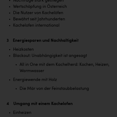
Wirtschaftskammer OÖ Energiehandel
Nachfrage stark gestiegen
Wertschöpfung in Österreich
Dopgas
Die Nutzer von Kachelöfen
Bewährt seit Jahrhunderten
kunden basics
Kachelofen international
kontakt
3 Energiesparen und Nachhaltigkei
t
Heizkosten
Blackout: Unabhängigkeit ist angesagt
All in One mit dem Kachelherd: Kochen, Heizen,
Warmwasser
Energiewende mit Holz
Die Mär von der Feinstaubbelastung
4 Umgang mit einem Kachelofen
Einheizen