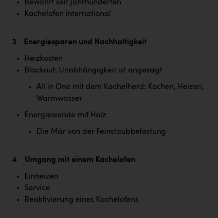
Bewährt seit Jahrhunderten
Kärcher
Kachelofen international
Karin Liedl
3 Energiesparen und Nachhaltigkei
t
KEBA
Heizkosten
KIWI Kinderwunsch Institut Dr. Loimer
Blackout: Unabhängigkeit ist angesagt
KLIPP Frisör
All in One mit dem Kachelherd: Kochen, Heizen,
Kleider Bauer
Warmwasser
Kremsmüller Anlagenbau GmbH
Energiewende mit Holz
Die Mär von der Feinstaubbelastung
Maximarkt
Oldtimer Raststationen und Motorhotels
4 Umgang mit einem Kachelofen
Österreichischer Kachelofenverband
Einheizen
Orlen
Service
Reaktivierung eines Kachelofens
Passage Linz