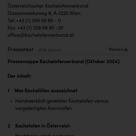
TCL
Österreichischer Kachelofenverband
TGW Logistics
Dassanowskyweg 8, A-1220 Wien
Tel: +43 (1) 256 58 85 - 0
TRAILOMAT & Cycling Austria
Fax: +43 (1) 256 58 85 -20
VERITAS
office@kachelofenverband.at
Vier Diamanten
Pressetext
Plaintext
21795 Zeichen
Vorlagenportal
Pressemappe Kachelofenverband (Oktober 2024)
Wir besiegen Krebs
Der Inhalt:
Wirtschaftskammer OÖ
1 Was Kachelöfen auszeichnet
ZGONC
Handwerklich gesetzter Kachelofen versus
ZULuft - Zukunft Luft Austria
vorgefertigten Kaminofen
z.l.ö.
Österreichisches Hebammengremium
2 Kachelofen in Österreic
h