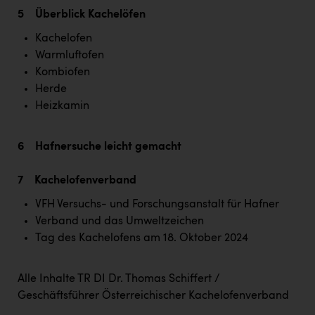
PEZ
5 Überblick Kachelöfen
PÜSPÖK
Kachelofen
Warmluftofen
REMAX
Kombiofen
RE/MAX Welcome
Herde
Heizkamin
Resch&Frisch
RUBBLE MASTER
6 Hafnersuche leicht gemacht
Ruderclub Wels
7 Kachelofenverband
SCRI - Salzburg Cancer Research Institute
VFH Versuchs- und Forschungsanstalt für Hafner
SCHMACHTL GmbH
Verband und das Umweltzeichen
Tag des Kachelofens am 18. Oktober 2024
Schwingshandl - automation technology gmbh
Seher + Partner
Alle Inhalte TR DI Dr. Thomas Schiffert /
Smurfit Westrock Nettingsdorf
Geschäftsführer Österreichischer Kachelofenverband