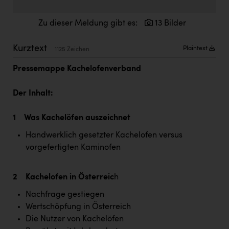
Doppler Gruppe
Zu dieser Meldung gibt es:
13 Bilder
ERLUS AG
everfield
Kurztext
Plaintext
1125 Zeichen
Firmenradl
Pressemappe Kachelofenverband
Fristads Austria
Der Inhalt:
HIG Infomotion Group
1 Was Kachelöfen auszeichnet
IFE Austria GmbH
Handwerklich gesetzter Kachelofen versus
Immotech
vorgefertigten Kaminofen
INTERSPAR
2 Kachelofen in Österreic
h
INTERSPORT Austria
Nachfrage gestiegen
Jesolo
Wertschöpfung in Österreich
Jane Goodall Institute Austria
Die Nutzer von Kachelöfen