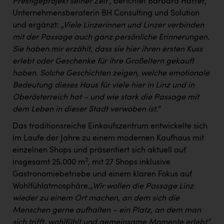
Prestigeprojekt seiner Zeit“,
berichtet Barbara Harrer,
PEZ
Unternehmensberaterin BH Consulting und Solution
PÜSPÖK
und ergänzt:
„Viele Linzerinnen und Linzer verbinden
mit der Passage auch ganz persönliche Erinnerungen.
REMAX
Sie haben mir erzählt, dass sie hier ihren ersten Kuss
RE/MAX Welcome
erlebt oder Geschenke für ihre Großeltern gekauft
haben. Solche Geschichten zeigen, welche emotionale
Resch&Frisch
Bedeutung dieses Haus für viele hier in Linz und in
RUBBLE MASTER
Oberösterreich hat – und wie stark die Passage mit
dem Leben in dieser Stadt verwoben ist.“
Ruderclub Wels
Das traditionsreiche Einkaufszentrum entwickelte sich
SCRI - Salzburg Cancer Research Institute
im Laufe der Jahre zu einem modernen Kaufhaus mit
einzelnen Shops und präsentiert sich aktuell auf
SCHMACHTL GmbH
2
insgesamt 25.000 m
, mit 27 Shops inklusive
Schwingshandl - automation technology gmbh
Gastronomiebetriebe und einem klaren Fokus auf
Wohlfühlatmosphäre.
„Wir wollen die Passage Linz
Seher + Partner
wieder zu einem Ort machen, an dem sich die
Smurfit Westrock Nettingsdorf
Menschen gerne aufhalten – ein Platz, an dem man
sich trifft, wohlfühlt und gemeinsame Momente erlebt“,