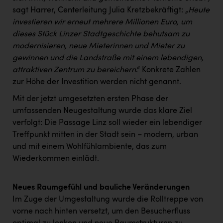
TCL
sagt Harrer, Centerleitung Julia Kretzbekräftigt:
„Heute
TGW Logistics
investieren wir erneut mehrere Millionen Euro, um
dieses Stück Linzer Stadtgeschichte behutsam zu
TRAILOMAT & Cycling Austria
modernisieren, neue Mieterinnen und Mieter zu
VERITAS
gewinnen und die Landstraße mit einem lebendigen,
attraktiven Zentrum zu bereichern
.“ Konkrete Zahlen
Vier Diamanten
zur Höhe der Investition werden nicht genannt.
Vorlagenportal
Mit der jetzt umgesetzten ersten Phase der
umfassenden Neugestaltung wurde das klare Ziel
Wir besiegen Krebs
verfolgt: Die Passage Linz soll wieder ein lebendiger
Wirtschaftskammer OÖ
Treffpunkt mitten in der Stadt sein – modern, urban
und mit einem Wohlfühlambiente, das zum
ZGONC
Wiederkommen einlädt.
ZULuft - Zukunft Luft Austria
z.l.ö.
Neues Raumgefühl und bauliche Veränderungen
Im Zuge der Umgestaltung wurde die Rolltreppe von
Österreichisches Hebammengremium
vorne nach hinten versetzt, um den Besucherfluss