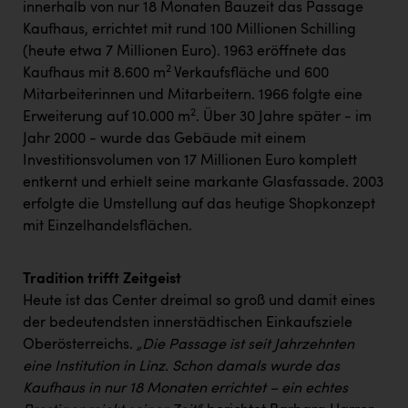
innerhalb von nur 18 Monaten Bauzeit das Passage
Kärcher
Kaufhaus, errichtet mit rund 100 Millionen Schilling
Karin Liedl
(heute etwa 7 Millionen Euro). 1963 eröffnete das
2
Kaufhaus mit 8.600 m
Verkaufsfläche und 600
KEBA
Mitarbeiterinnen und Mitarbeitern. 1966 folgte eine
KIWI Kinderwunsch Institut Dr. Loimer
2
Erweiterung auf 10.000 m
. Über 30 Jahre später - im
Jahr 2000 - wurde das Gebäude mit einem
KLIPP Frisör
Investitionsvolumen von 17 Millionen Euro komplett
Kleider Bauer
entkernt und erhielt seine markante Glasfassade. 2003
erfolgte die Umstellung auf das heutige Shopkonzept
Kremsmüller Anlagenbau GmbH
mit Einzelhandelsflächen.
Maximarkt
Tradition trifft Zeitgeist
Oldtimer Raststationen und Motorhotels
Heute ist das Center dreimal so groß und damit eines
Österreichischer Kachelofenverband
der bedeutendsten innerstädtischen Einkaufsziele
Oberösterreichs.
„Die Passage ist seit Jahrzehnten
Orlen
eine Institution in Linz. Schon damals wurde das
Passage Linz
Kaufhaus in nur 18 Monaten errichtet – ein echtes