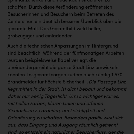
Wirtschaftskammer OÖ Energiehandel
optimal zu lenken und neue Raumstrukturen zu
schaffen. Durch diese Veränderung eröffnet sich
Dopgas
Besucherinnen und Besuchern beim Betreten des
Centers nun ein deutlich besserer Überblick über die
kunden basics
gesamte Mall. Das Gesamtbild wirkt heller,
großzügiger und einladender.
kontakt
Auch die technischen Anpassungen im Hintergrund
sind beachtlich: Während der fünfmonatigen Arbeiten
wurden beispielsweise Kabel verlegt, die
aneinandergereiht die ganze Stadt Linz umwickeln
könnten. Insgesamt sorgen zudem auch künftig 1.570
Brandmelder für höchste Sicherheit.
„Die Passage Linz
liegt mitten in der Stadt, ist dicht bebaut und bekommt
daher nur wenig Tageslicht. Umso wichtiger war es,
mit hellen Farben, klaren Linien und offenen
Sichtachsen zu arbeiten, um Leichtigkeit und
Orientierung zu schaffen. Besonders positiv wirkt sich
aus, dass Eingang und Ausgang räumlich getrennt
sind, so entsteht ein natürlicher Besucherfluss, der die