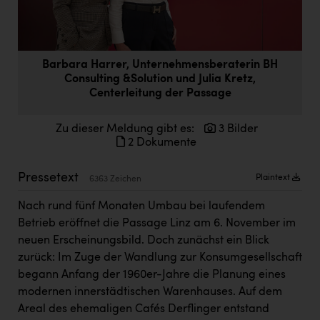
Doppler Gruppe
ERLUS AG
everfield
Barbara Harrer, Unternehmensberaterin BH
Consulting &Solution und Julia Kretz,
Firmenradl
Centerleitung der Passage
Fristads Austria
Zu dieser Meldung gibt es:
3 Bilder
2 Dokumente
HIG Infomotion Group
IFE Austria GmbH
Pressetext
Plaintext
6363 Zeichen
Immotech
Nach rund fünf Monaten Umbau bei laufendem
INTERSPAR
Betrieb eröffnet die Passage Linz am 6. November im
neuen Erscheinungsbild. Doch zunächst ein Blick
INTERSPORT Austria
zurück: Im Zuge der Wandlung zur Konsumgesellschaft
begann Anfang der 1960er-Jahre die Planung eines
Jesolo
modernen innerstädtischen Warenhauses. Auf dem
Jane Goodall Institute Austria
Areal des ehemaligen Cafés Derflinger entstand