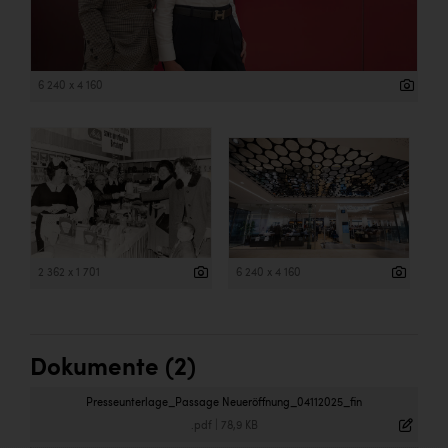
6 240 x 4 160
2 362 x 1 701
6 240 x 4 160
Dokumente (2)
Presseunterlage_Passage Neueröffnung_04112025_fin
.pdf
|
78,9 KB