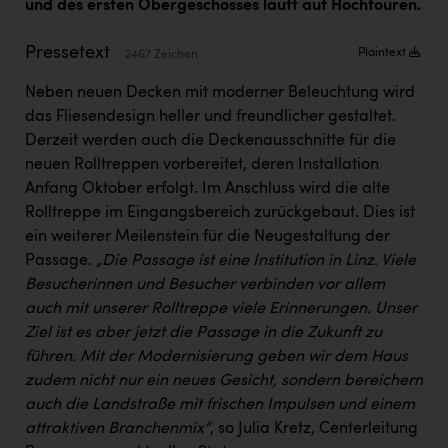
und des ersten Obergeschosses läuft auf Hochtouren.
Kärcher
Karin Liedl
Pressetext
Plaintext
2467 Zeichen
KEBA
Neben neuen Decken mit moderner Beleuchtung wird
das Fliesendesign heller und freundlicher gestaltet.
KIWI Kinderwunsch Institut Dr. Loimer
Derzeit werden auch die Deckenausschnitte für die
KLIPP Frisör
neuen Rolltreppen vorbereitet, deren Installation
Anfang Oktober erfolgt. Im Anschluss wird die alte
Kleider Bauer
Rolltreppe im Eingangsbereich zurückgebaut. Dies ist
Kremsmüller Anlagenbau GmbH
ein weiterer Meilenstein für die Neugestaltung der
Passage.
„Die Passage ist eine Institution in Linz. Viele
Maximarkt
Besucherinnen und Besucher verbinden vor allem
Oldtimer Raststationen und Motorhotels
auch mit unserer Rolltreppe viele Erinnerungen. Unser
Ziel ist es aber jetzt die Passage in die Zukunft zu
Österreichischer Kachelofenverband
führen. Mit der Modernisierung geben wir dem Haus
zudem nicht nur ein neues Gesicht, sondern bereichern
Orlen
auch die Landstraße mit frischen Impulsen und einem
Passage Linz
attraktiven Branchenmix“
, so Julia Kretz, Centerleitung