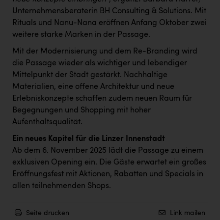
TCL
Unternehmensberaterin BH Consulting & Solutions. Mit
TGW Logistics
Rituals und Nanu-Nana eröffnen Anfang Oktober zwei
weitere starke Marken in der Passage.
TRAILOMAT & Cycling Austria
Mit der Modernisierung und dem Re-Branding wird
VERITAS
die Passage wieder als wichtiger und lebendiger
Vier Diamanten
Mittelpunkt der Stadt gestärkt. Nachhaltige
Materialien, eine offene Architektur und neue
Vorlagenportal
Erlebniskonzepte schaffen zudem neuen Raum für
Begegnungen und Shopping mit hoher
Wir besiegen Krebs
Aufenthaltsqualität.
Wirtschaftskammer OÖ
Ein neues Kapitel für die Linzer Innenstadt
ZGONC
Ab dem 6. November 2025 lädt die Passage zu einem
exklusiven Opening ein. Die Gäste erwartet ein großes
ZULuft - Zukunft Luft Austria
Eröffnungsfest mit Aktionen, Rabatten und Specials in
z.l.ö.
allen teilnehmenden Shops.
Österreichisches Hebammengremium
Seite drucken
Link mailen