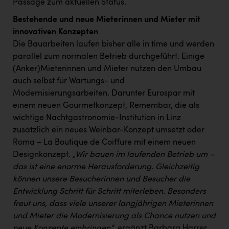
Passage zum aktuellen Status.
PEZ
Bestehende und neue Mieterinnen und Mieter mit
PÜSPÖK
innovativen Konzepten
REMAX
Die Bauarbeiten laufen bisher alle in time und werden
parallel zum normalen Betrieb durchgeführt. Einige
RE/MAX Welcome
(Anker)Mieterinnen und Mieter nutzen den Umbau
Resch&Frisch
auch selbst für Wartungs- und
Modernisierungsarbeiten. Darunter Eurospar mit
RUBBLE MASTER
einem neuen Gourmetkonzept, Remembar, die als
Ruderclub Wels
wichtige Nachtgastronomie-Institution in Linz
zusätzlich ein neues Weinbar-Konzept umsetzt oder
SCRI - Salzburg Cancer Research Institute
Roma – La Boutique de Coiffure mit einem neuen
Designkonzept.
„Wir bauen im laufenden Betrieb um –
SCHMACHTL GmbH
das ist eine enorme Herausforderung. Gleichzeitig
Schwingshandl - automation technology gmbh
können unsere Besucherinnen und Besucher die
Entwicklung Schritt für Schritt miterleben. Besonders
Seher + Partner
freut uns, dass viele unserer langjährigen Mieterinnen
Smurfit Westrock Nettingsdorf
und Mieter die Modernisierung als Chance nutzen und
neue Konzepte einbringen“
, ergänzt Barbara Harrer,