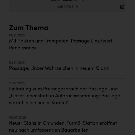
Mieter_05092025_fin
.pdf
|
179,8 KB
Zum Thema
06.11.2025
Mit Pauken und Trompeten: Passage Linz feiert
Renaissance
04.11.2025
Passage: Linzer Wahrzeichen in neuem Glanz
16.10.2025
Einladung zum Pressegespräch der Passage Linz:
„Linzer Innenstadt in Aufbruchsstimmung: Passage
startet in ein neues Kapitel“
09.07.2025
Neuer Glanz in Gmunden: Turmöl Station eröffnet
neu nach umfassenden Bauarbeiten