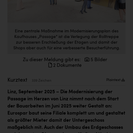
Doppler Gruppe
ERLUS AG
everfield
Eine zentrale Maßnahme im Modernisierungsplan des
Kaufhauses „Passage“ ist die Verlegung der Rolltreppe
Firmenradl
zur besseren Erschließung der Etagen und damit der
Shops aber auch für eine verbesserte Besucherführung.
Fristads Austria
HIG Infomotion Group
Zu dieser Meldung gibt es:
5 Bilder
2 Dokumente
IFE Austria GmbH
Kurztext
Plaintext
339 Zeichen
Immotech
Linz, September 2025 – Die Modernisierung der
INTERSPAR
Passage im Herzen von Linz nimmt nach dem Start
INTERSPORT Austria
der Bauarbeiten im Juni 2025 weiter Gestalt an:
Eurospar baut seine Filiale komplett um und gestaltet
Jesolo
als größter Mieter damit der Untergeschoss
Jane Goodall Institute Austria
maßgeblich mit. Auch der Umbau des Erdgeschosses