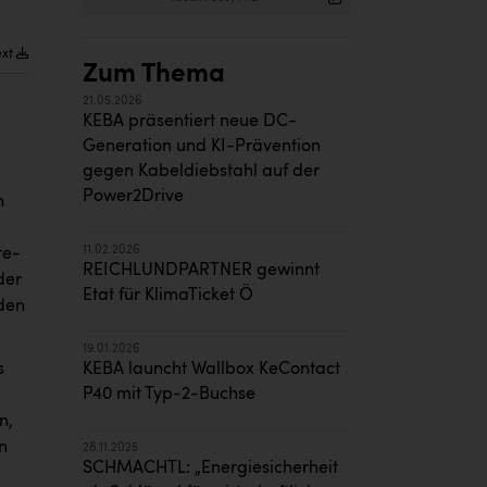
ext
Zum Thema
21.05.2026
KEBA präsentiert neue DC-
Generation und KI-Prävention
gegen Kabeldiebstahl auf der
Power2Drive
n
11.02.2026
re-
REICHLUNDPARTNER gewinnt
der
Etat für KlimaTicket Ö
den
19.01.2026
s
KEBA launcht Wallbox KeContact
P40 mit Typ-2-Buchse
n,
n
28.11.2025
SCHMACHTL: „Energiesicherheit