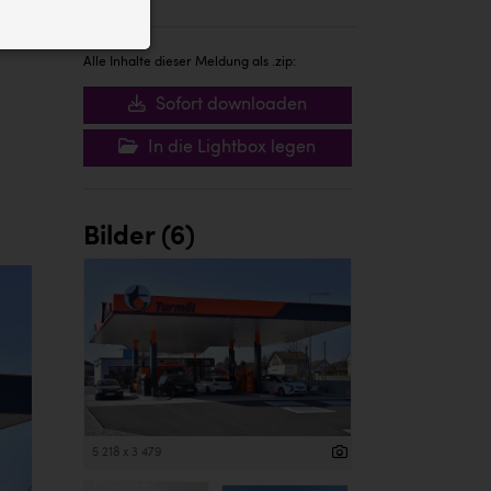
ID auf Ihrem
 der Website
Alle Inhalte dieser Meldung als .zip:
Sofort downloaden
In die Lightbox legen
Bilder (6)
5 218 x 3 479