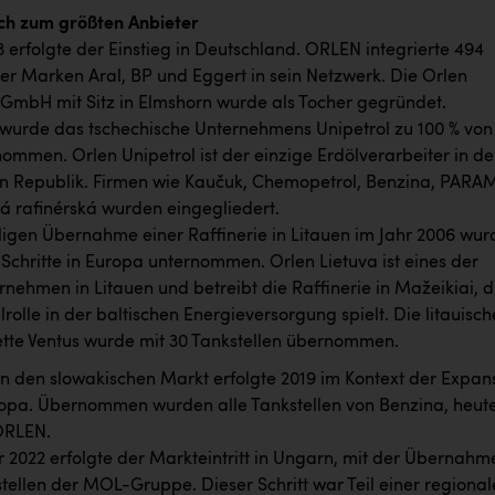
ch zum größten Anbieter
 erfolgte der Einstieg in Deutschland. ORLEN integrierte 494
der Marken Aral, BP und Eggert in sein Netzwerk. Die Orlen
GmbH mit Sitz in Elmshorn wurde als Tocher gegründet.
wurde das tschechische Unternehmens Unipetrol zu 100 % von
mmen. Orlen Unipetrol ist der einzige Erdölverarbeiter in de
n Republik. Firmen wie Kaučuk, Chemopetrol, Benzina, PAR
ká rafinérská wurden eingegliedert.
iligen Übernahme einer Raffinerie in Litauen im Jahr 2006 wu
Schritte in Europa unternommen. Orlen Lietuva ist eines der
nehmen in Litauen und betreibt die Raffinerie in Mažeikiai, d
lrolle in der baltischen Energieversorgung spielt. Die litauisch
ette Ventus wurde mit 30 Tankstellen übernommen.
 in den slowakischen Markt erfolgte 2019 im Kontext der Expan
ropa. Übernommen wurden alle Tankstellen von Benzina, heut
ORLEN.
2022 erfolgte der Markteintritt in Ungarn, mit der Übernahm
tellen der MOL-Gruppe. Dieser Schritt war Teil einer regiona