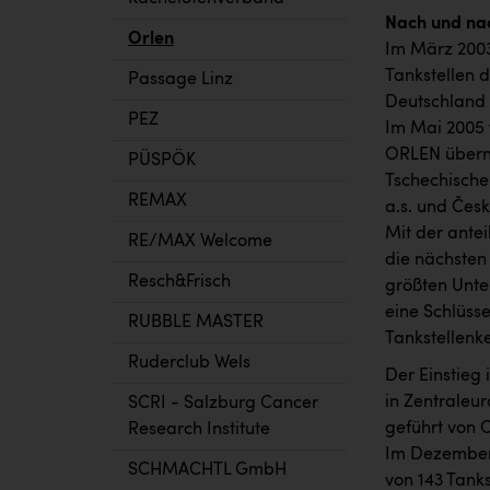
Nach und na
Orlen
Im März 2003
Tankstellen 
Passage Linz
Deutschland 
PEZ
Im Mai 2005 
ORLEN überno
PÜSPÖK
Tschechische
REMAX
a.s. und Čes
Mit der ante
RE/MAX Welcome
die nächsten 
Resch&Frisch
größten Unter
eine Schlüsse
RUBBLE MASTER
Tankstellenk
Ruderclub Wels
Der Einstieg
in Zentraleu
SCRI - Salzburg Cancer
geführt von 
Research Institute
Im Dezember 
SCHMACHTL GmbH
von 143 Tanks