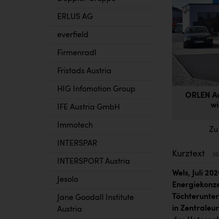
ERLUS AG
everfield
Firmenradl
Fristads Austria
HIG Infomotion Group
ORLEN Aus
wi
IFE Austria GmbH
Immotech
Zu
INTERSPAR
Kurztext
36
INTERSPORT Austria
Wels, Juli 20
Jesolo
Energiekonzer
Töchterunte
Jane Goodall Institute
in Zentraleur
Austria