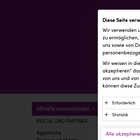
Diese Seite ver
Wir verwenden u
zu ermöglichen,
uns sowie von Dr
personenbezogen
Wir weisen in d
akzeptieren“ dam
von uns und von 
können diese Zu
Erforderlich
aktuelle aussendungen
Essenzielle C
Statistik
Funktion der 
REICHL UND PARTNER
aktuelle a
Statistik Cook
Daten und wer
verstehen, wi
Ägyptische
Alle akzeptier
Anbieter: Eigentü