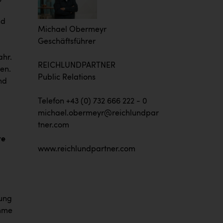
nd
Michael Obermeyr
Geschäftsführer
ahr.
REICHLUNDPARTNER
en.
Public Relations
nd
Telefon +43 (0) 732 666 222 - 0
michael.obermeyr@reichlundpar
tner.com
te
www.reichlundpartner.com
rung
umme