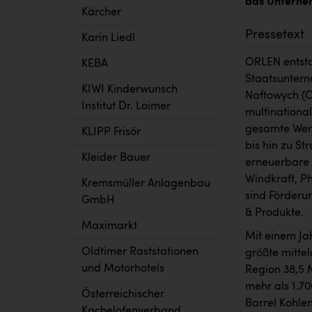
das Unterneh
Kärcher
Pressetext
Karin Liedl
ORLEN entst
KEBA
Staatsuntern
KIWI Kinderwunsch
Naftowych (C
Institut Dr. Loimer
multinationa
gesamte Wert
KLIPP Frisör
bis hin zu St
Kleider Bauer
erneuerbare 
Windkraft, Ph
Kremsmüller Anlagenbau
sind Förderu
GmbH
& Produkte.
Maximarkt
Mit einem Ja
Oldtimer Raststationen
größte mitte
und Motorhotels
Region 38,5 
mehr als 1.7
Österreichischer
Barrel Kohle
Kachelofenverband