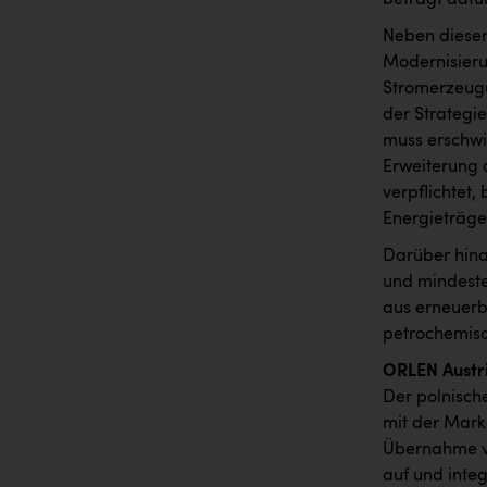
Neben diesen
Modernisier
Stromerzeugu
der Strategie
muss erschwi
Erweiterung 
verpflichtet,
Energieträge
Darüber hina
und mindeste
aus erneuerb
petrochemis
ORLEN Austri
Der polnisch
mit der Mark
Übernahme vo
auf und integ