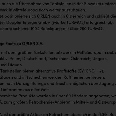
ie auch die Übernahme von Tankstellen in der Slowakei umfass
erk in Mitteleuropa noch weiter auszubauen.
4 positionierte sich ORLEN auch in Österreich und schließt di
er Doppler Energie GmbH (Marke TURMÖL) erfolgreich ab.
icherte sich eine 100% Beteiligung mit über 260 TURMÖL-
ige Facts zu ORLEN S.A.
 mit dem größten Tankstellennetzwerk in Mitteleuropa in sieb
ktiv: Polen, Deutschland, Tschechien, Österreich, Ungarn,
und Litauen.
Tankstellen bieten alternative Kraftstoffe (EV, CNG, H2).
 Litauen und in Tschechien werden Raffinerien betrieben.
en nach Danzig, Butinge und Triest ermöglichen den Zugang 
 Lieferanten aus aller Welt.
chemische Produkte werden in über 60 Ländern angeboten, w
. zum größten Petrochemie-Anbietet in Mittel- und Osteuro
. ist der größte Akteur im Petrochemiebereich in der CEE-Re