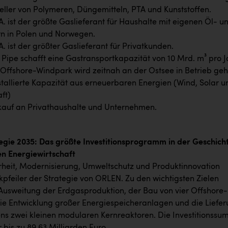
eller von Polymeren, Düngemitteln, PTA und Kunststoffen.
. ist der größte Gaslieferant für Haushalte mit eigenen Öl- u
n in Polen und Norwegen.
. ist der größter Gaslieferant für Privatkunden.
c Pipe schafft eine Gastransportkapazität von 10 Mrd. m³ pro J
 Offshore-Windpark wird zeitnah an der Ostsee in Betrieb geh
stallierte Kapazität aus erneuerbaren Energien (Wind, Solar u
ft)
kauf an Privathaushalte und Unternehmen.
gie 2035: Das größte Investitionsprogramm in der Geschich
en Energiewirtschaft
rheit, Modernisierung, Umweltschutz und Produktinnovation
kpfeiler der Strategie von ORLEN. Zu den wichtigsten Zielen
Ausweitung der Erdgasproduktion, der Bau von vier Offshore-
ie Entwicklung großer Energiespeicheranlagen und die Liefe
ns zwei kleinen modularen Kernreaktoren. Die Investitionss
 bis zu 89,63 Milliarden Euro.