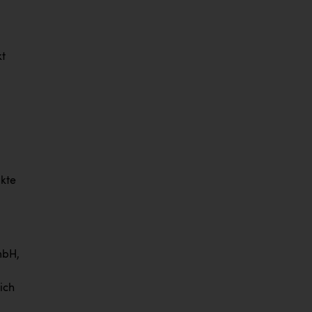
kt
kte
mbH,
ich