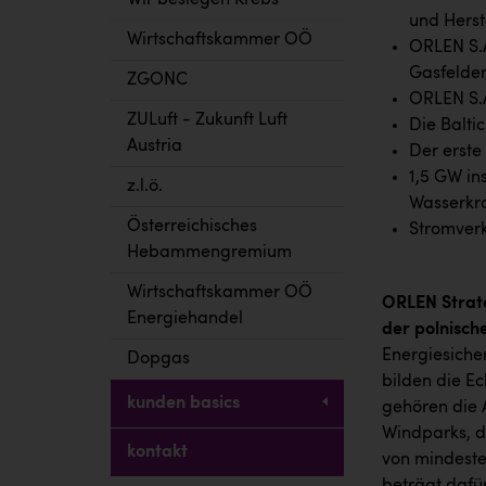
Wir besiegen Krebs
und Herst
Wirtschaftskammer OÖ
ORLEN S.A
Gasfelder
ZGONC
ORLEN S.A
ZULuft - Zukunft Luft
Die Balti
Austria
Der erste
1,5 GW in
z.l.ö.
Wasserkra
Österreichisches
Stromver
Hebammengremium
Wirtschaftskammer OÖ
ORLEN Strate
Energiehandel
der polnisch
Energiesiche
Dopgas
bilden die Ec
kunden basics
gehören die 
Windparks, d
kontakt
von mindeste
beträgt dafür