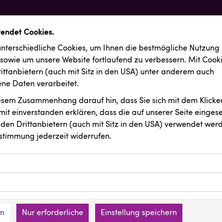
wendet Cookies.
nterschiedliche Cookies, um Ihnen die best­mögliche Nutzung
 sowie um unsere Website fortlaufend zu verbessern. Mit Cook
ittanbietern (auch mit Sitz in den USA) unter anderem auch
e Daten verarbeitet.
iesem Zusammenhang darauf hin, dass Sie sich mit dem Klicken
it ein­ver­standen erklären, dass die auf unserer Seite einges
den Drittanbietern (auch mit Sitz in den USA) verwendet werd
stimmung jederzeit widerrufen.
ookies ermöglichen grundlegende Funktionen und sind für die 
Website erforderlich. Diese Cookies speichern keine persone
ussendungen
Orlen
ies erfassen Informationen anonym. Diese Informationen helfe
den an keine Dritten übermittelt.
e unsere Besucher unsere Website nutzen.
en
Nur erforderliche
Einstellung speichern
mer der Website (Erstanbieter)