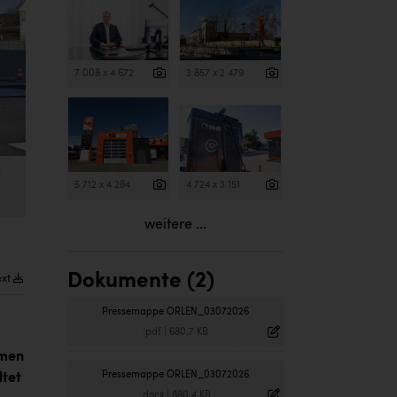
7 008 x 4 672
3 857 x 2 479
r
5 712 x 4 284
4 724 x 3 151
weitere ...
Dokumente (2)
ext
Pressemappe ORLEN_03072026
.pdf
|
680,7 KB
hmen
Pressemappe ORLEN_03072026
ltet
.docx
|
880,4 KB