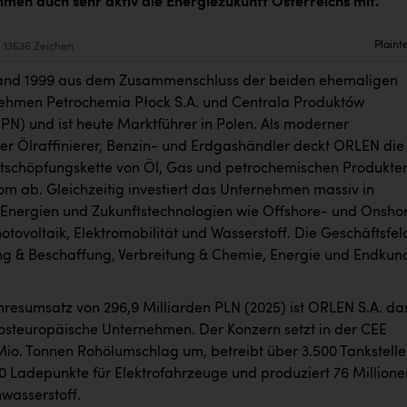
men auch sehr aktiv die Energiezukunft Österreichs mit.
Plaint
13636 Zeichen
and 1999 aus dem Zusammenschluss der beiden ehemaligen
ehmen Petrochemia Płock S.A. und Centrala Produktów
PN) und ist heute Marktführer in Polen. Als moderner
ler Ölraffinierer, Benzin- und Erdgashändler deckt ORLEN die
schöpfungskette von Öl, Gas und petrochemischen Produkte
rom ab. Gleichzeitig investiert das Unternehmen massiv in
Energien und Zukunftstechnologien wie Offshore- und Onsho
otovoltaik, Elektromobilität und Wasserstoff. Die Geschäftsfel
ng & Beschaffung, Verbreitung & Chemie, Energie und Endkun
hresumsatz von 296,9 Milliarden PLN (2025) ist ORLEN S.A. da
losteuropäische Unternehmen. Der Konzern setzt in der CEE
Mio. Tonnen Rohölumschlag um, betreibt über 3.500 Tankstelle
00 Ladepunkte für Elektrofahrzeuge und produziert 76 Millione
nwasserstoff.