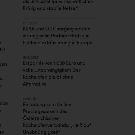
als Schlüssel für wirtschaftlichen
Erfolg und stabile Netze.“
11.11.2025
KEBA und EO Charging starten
strategische Partnerschaft zur
r
Flottenelektrifizierung in Europa
AMO
03.11.2025
Ersparnis von 1.000 Euro und
rden
volle Unabhängigkeit: Der
Kachelofen bleibt ohne
ie
Alternative
e
13.10.2025
sion
Einladung zum Online-
e
Pressegespräch des
Österreichischen
e
Kachelofenverbands: „Heiß auf
len
Unabhängigkeit“