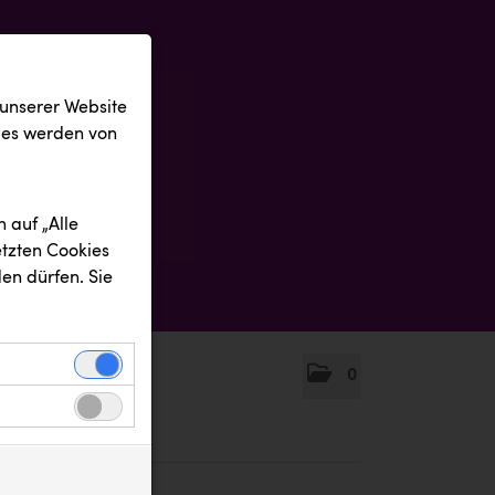
 unserer Website
ies werden von
 auf „Alle
etzten Cookies
en dürfen. Sie
0
einwandfreie
nbezogenen
n uns zu