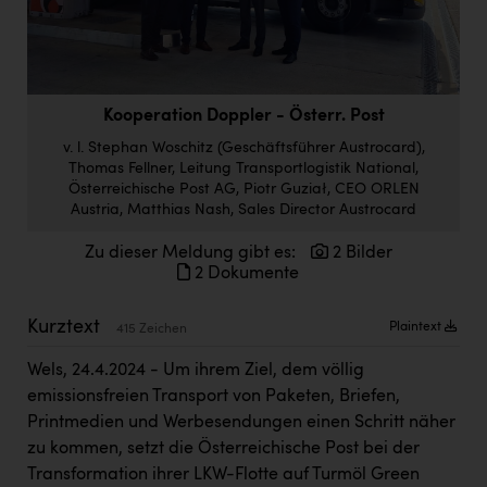
Doppler Gruppe
ERLUS AG
everfield
Kooperation Doppler - Österr. Post
Firmenradl
v. l. Stephan Woschitz (Geschäftsführer Austrocard),
Thomas Fellner, Leitung Transportlogistik National,
Fristads Austria
Österreichische Post AG, Piotr Guział, CEO ORLEN
Austria, Matthias Nash, Sales Director Austrocard
HIG Infomotion Group
Zu dieser Meldung gibt es:
2 Bilder
IFE Austria GmbH
2 Dokumente
Immotech
Kurztext
Plaintext
415 Zeichen
INTERSPAR
Wels, 24.4.2024 - Um ihrem Ziel, dem völlig
INTERSPORT Austria
emissionsfreien Transport von Paketen, Briefen,
Jesolo
Printmedien und Werbesendungen einen Schritt näher
zu kommen, setzt die Österreichische Post bei der
Jane Goodall Institute Austria
Transformation ihrer LKW-Flotte auf Turmöl Green