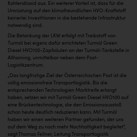
PEZ
Kohlendioxid aus. Ein weiterer Vorteil ist, dass für die
Umrüstung auf den klimafreundlichen HVO-Kraftstoff
PÜSPÖK
keinerlei Investitionen in die bestehende Infrastruktur
REMAX
notwendig sind.
Die Betankung der LKW erfolgt mit Treibstoff von
RE/MAX Welcome
Turmöl bei eigens dafür errichteten Turmöl Green
Resch&Frisch
Diesel HVO100-Zapfsäulen an der Turmöl-Tankstelle in
Allhaming, unmittelbar neben dem Post-
RUBBLE MASTER
Logistikzentrum.
Ruderclub Wels
„Das langfristige Ziel der Österreichischen Post ist die
SCRI - Salzburg Cancer Research Institute
völlig emissionsfreie Transportlogistik. Bis die
entsprechenden Technologien Marktreife erlangt
SCHMACHTL GmbH
haben, setzen wir mit Turmöl Green Diesel HVO100 auf
Schwingshandl - automation technology gmbh
eine Brückentechnologie, die den Emissionsausstoß
schon heute deutlich reduzieren kann. Mit Turmöl
Seher + Partner
haben wir einen weiteren Partner gefunden, der uns
auf dem Weg zu noch mehr Nachhaltigkeit begleitet“,
Smurfit Westrock Nettingsdorf
sagt Thomas Fellner, Leitung Transportlogistik