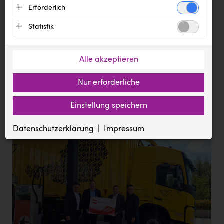
Text
Erforderlich
Bilder
Dokumente
Ägyptische Tourismusbehörde
Essenzielle Cookies ermöglichen grundlegende
Statistik
Andi Kolb
Meldung vom 24.04.2024
Funktionen und sind für die einwandfreie
Statistik Cookies erfassen Informationen
Funktion der Website erforderlich. Diese Cookies
Backwelt Pilz
Österreichische Post und Turmöl
anonym. Diese Informationen helfen uns zu
speichern keine personenbezogenen Daten und
Alle akzeptieren
setzen auf nachhaltigen Kraftstoff
BAUHAUS
verstehen, wie unsere Besucher unsere Website
werden an keine Dritten übermittelt.
nutzen.
Nur erforderliche
Turmöl Green Diesel HVO100 reduziert die
BioLife
Anbieter: Eigentümer der Website (Erstanbieter)
Google Analytics
C02 Emissionen um bis zu 90 Prozent
BMIMI
Cookie
Anbieter: Google LLC (Drittanbieter, Sitz in den USA)
Einstellung speichern
Die genutzten Cookies dienen zum Erstellen von
ASP.NET_SessionId
Zugriffsstatistiken und speichern eine eindeutige ID auf
BMD
pressetest.presstige.at
Ihrem Computer. Gesammelte Daten werden an Google LLC
Datenschutzerklärung
Impressum
Session
übermittelt.
CADS
Verwaltung der Session, für die einwandfreie Funktion der Website
Cookie
erforderlich.
_ga, _gat, _gid
Canon
prCookieConsent
pressetest.presstige.at
1 Jahr
CEWE
https://policies.google.com/privacy?hl=de
Speichert die gewählten Cookie Einstellungen
City Point Steyr
Diakonissen Linz