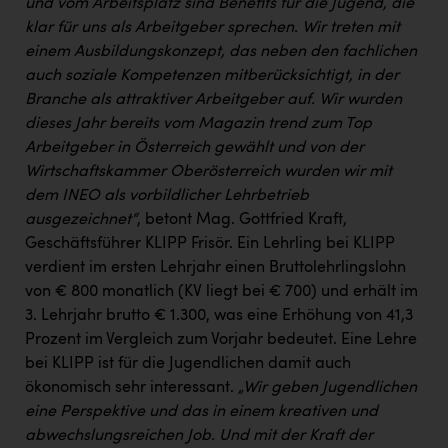
und vom Arbeitsplatz sind Benefits für die Jugend, die
PEZ
klar für uns als Arbeitgeber sprechen. Wir treten mit
PÜSPÖK
einem Ausbildungskonzept, das neben den fachlichen
auch soziale Kompetenzen mitberücksichtigt, in der
REMAX
Branche als attraktiver Arbeitgeber auf.
Wir wurden
RE/MAX Welcome
dieses Jahr bereits vom Magazin trend zum Top
Arbeitgeber in Österreich gewählt und von der
Resch&Frisch
Wirtschaftskammer Oberösterreich wurden wir mit
RUBBLE MASTER
dem INEO als vorbildlicher Lehrbetrieb
ausgezeichnet“
, betont Mag. Gottfried Kraft,
Ruderclub Wels
Geschäftsführer KLIPP Frisör. Ein Lehrling bei KLIPP
verdient im ersten Lehrjahr einen Bruttolehrlingslohn
SCRI - Salzburg Cancer Research Institute
von € 800 monatlich (KV liegt bei € 700) und erhält im
SCHMACHTL GmbH
3. Lehrjahr brutto € 1.300, was eine Erhöhung von 41,3
Prozent im Vergleich zum Vorjahr bedeutet. Eine Lehre
Schwingshandl - automation technology gmbh
bei KLIPP ist für die Jugendlichen damit auch
Seher + Partner
ökonomisch sehr interessant.
„Wir geben Jugendlichen
eine Perspektive und das in einem kreativen und
Smurfit Westrock Nettingsdorf
abwechslungsreichen Job. Und mit der Kraft der