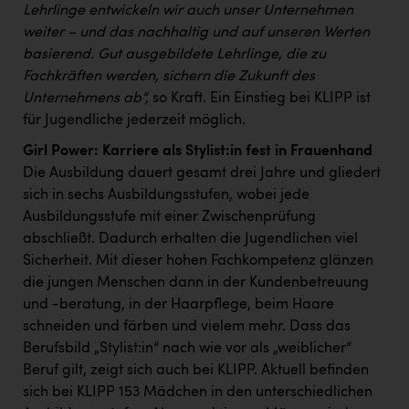
TCL
Lehrlinge entwickeln wir auch unser Unternehmen
weiter – und das nachhaltig und auf unseren Werten
TGW Logistics
basierend. Gut ausgebildete Lehrlinge, die zu
TRAILOMAT & Cycling Austria
Fachkräften werden, sichern die Zukunft des
Unternehmens ab“,
so Kraft. Ein Einstieg bei KLIPP ist
VERITAS
für Jugendliche jederzeit möglich.
Vier Diamanten
Girl Power: Karriere als Stylist:in fest in Frauenhand
Die Ausbildung dauert gesamt drei Jahre und gliedert
Vorlagenportal
sich in sechs Ausbildungsstufen, wobei jede
Wir besiegen Krebs
Ausbildungsstufe mit einer Zwischenprüfung
abschließt. Dadurch erhalten die Jugendlichen viel
Wirtschaftskammer OÖ
Sicherheit. Mit dieser hohen Fachkompetenz glänzen
ZGONC
die jungen Menschen dann in der Kundenbetreuung
und -beratung, in der Haarpflege, beim Haare
ZULuft - Zukunft Luft Austria
schneiden und färben und vielem mehr. Dass das
z.l.ö.
Berufsbild „Stylist:in“ nach wie vor als „weiblicher“
Beruf gilt, zeigt sich auch bei KLIPP. Aktuell befinden
Österreichisches Hebammengremium
sich bei KLIPP 153 Mädchen in den unterschiedlichen