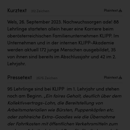
Kärcher
Kurztext
Plaintext
312 Zeichen
Karin Liedl
Wels, 26. September 2023. Nachwuchssorgen ade! 88
KEBA
Lehrlinge starteten allein heuer eine Karriere beim
KIWI Kinderwunsch Institut Dr. Loimer
oberösterreichischen Familienunternehmen KLIPP. Im
Unternehmen und in der internen KLIPP-Akademie
KLIPP Frisör
werden aktuell 172 junge Menschen ausgebildet, 35
von ihnen sind bereits im Abschlussjahr und 42 im 2.
Kleider Bauer
Lehrjahr.
Kremsmüller Anlagenbau GmbH
Pressetext
Plaintext
2676 Zeichen
Maximarkt
95 Lehrlinge sind bei KLIPP im 1. Lehrjahr und stehen
Oldtimer Raststationen und Motorhotels
noch am Beginn.
„Ein faires Gehalt, deutlich über dem
Österreichischer Kachelofenverband
Kollektivvertrags-Lohn, die Bereitstellung von
Arbeitsmaterialien wie Bürsten, Puppenköpfen etc.
Orlen
oder zahlreiche Extra-Goodies wie die Übernahme
Passage Linz
der Fahrtkosten mit öffentlichen Verkehrsmitteln zum