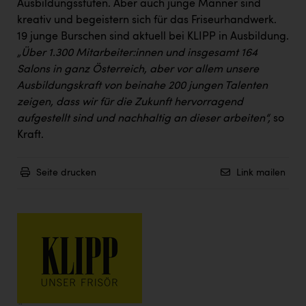
Wirtschaftskammer OÖ Energiehandel
Ausbildungsstufen. Aber auch junge Männer sind
kreativ und begeistern sich für das Friseurhandwerk.
Dopgas
19 junge Burschen sind aktuell bei KLIPP in Ausbildung.
„Über 1.300 Mitarbeiter:innen und insgesamt 164
kunden basics
Salons in ganz Österreich, aber vor allem unsere
kontakt
Ausbildungskraft von beinahe 200 jungen Talenten
zeigen, dass wir für die Zukunft hervorragend
aufgestellt sind und nachhaltig an dieser arbeiten“,
so
Kraft.
Seite drucken
Link mailen