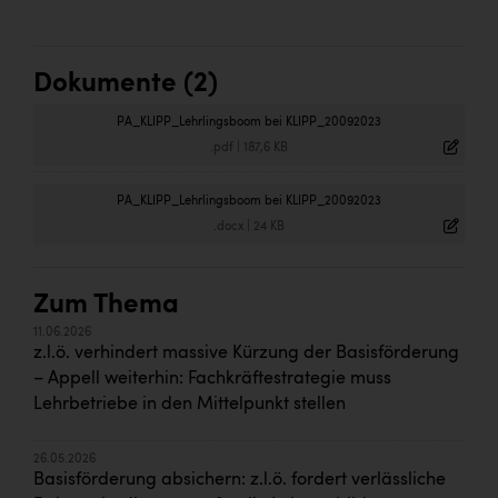
Dokumente (2)
PA_KLIPP_Lehrlingsboom bei KLIPP_20092023
.pdf
|
187,6 KB
PA_KLIPP_Lehrlingsboom bei KLIPP_20092023
.docx
|
24 KB
Zum Thema
11.06.2026
z.l.ö. verhindert massive Kürzung der Basisförderung
– Appell weiterhin: Fachkräftestrategie muss
Lehrbetriebe in den Mittelpunkt stellen
26.05.2026
Basisförderung absichern: z.l.ö. fordert verlässliche