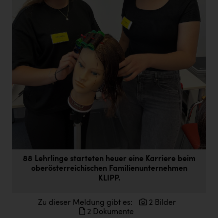
Doppler Gruppe
ERLUS AG
everfield
Firmenradl
Fristads Austria
HIG Infomotion Group
IFE Austria GmbH
Immotech
INTERSPAR
88 Lehrlinge starteten heuer eine Karriere beim
oberösterreichischen Familienunternehmen
INTERSPORT Austria
KLIPP.
Jesolo
Zu dieser Meldung gibt es:
2 Bilder
Jane Goodall Institute Austria
2 Dokumente