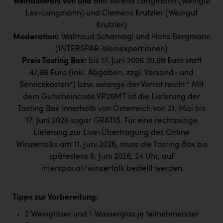
Weinauswahl von und mit:
Verena Langmann (Weingut
TCL
Lex-Langmann) und Clemens Krutzler (Weingut
TGW Logistics
Krutzler)
Moderation:
Waltraud Scharnagl und Hans Bergmann
TRAILOMAT & Cycling Austria
(INTERSPAR-Weinexpert:innen)
VERITAS
Preis Tasting Box:
bis 17. Juni 2026 39,99 Euro statt
47,96 Euro (inkl. Abgaben, zzgl. Versand- und
Vier Diamanten
Servicekosten*) bzw. solange der Vorrat reicht.* Mit
Vorlagenportal
dem Gutscheincode VP26MT ist die Lieferung der
Tasting Box innerhalb von Österreich von 21. Mai bis
Wir besiegen Krebs
17. Juni 2026 sogar GRATIS. Für eine rechtzeitige
Wirtschaftskammer OÖ
Lieferung zur Live-Übertragung des Online
Winzertalks am 11. Juni 2026, muss die Tasting Box bis
ZGONC
spätestens 6. Juni 2026, 24 Uhr, auf
ZULuft - Zukunft Luft Austria
interspar.at/winzertalk
bestellt werden.
z.l.ö.
Tipps zur Vorbereitung:
Österreichisches Hebammengremium
2 Weingläser und 1 Wasserglas je teilnehmender