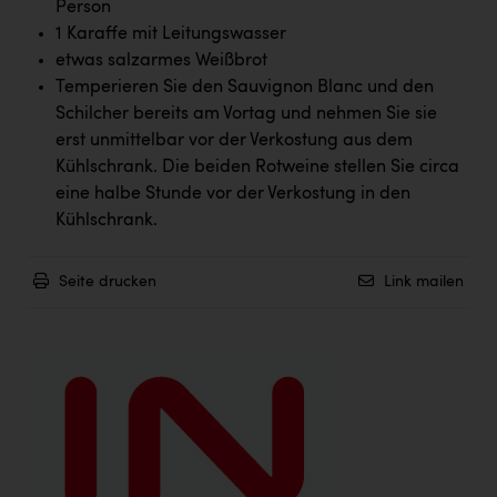
Wirtschaftskammer OÖ Energiehandel
Person
1 Karaffe mit Leitungswasser
Dopgas
etwas salzarmes Weißbrot
Temperieren Sie den Sauvignon Blanc und den
kunden basics
Schilcher bereits am Vortag und nehmen Sie sie
kontakt
erst unmittelbar vor der Verkostung aus dem
Kühlschrank. Die beiden Rotweine stellen Sie circa
eine halbe Stunde vor der Verkostung in den
Kühlschrank.
Seite drucken
Link mailen