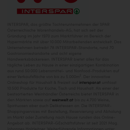
INTERSPAR, das größte Tochterunternehmen der SPAR
Österreichische Warenhandels-AG, hat sich seit der
Gründung im Jahr 1970 zum Marktführer im Bereich der
Hypermärkte mit über 10.000 Mitarbeitenden entwickelt. Das
Unternehmen betreibt 78 INTERSPAR-Standorte, rund 70
Gastronomiestandorte und acht eigene
Handwerksbäckereien. INTERSPAR bietet alles für das
tägliche Leben zu Hause in einer einzigartigen Kombination
aus rund 50.000 Lebensmittel- und Nonfood-Produkten auf
2
einer Verkaufsfläche von bis zu 5.000m
. Der innovative
Onlineshop für Haushalt & Freizeit auf
interspar.at
umfasst
10.500 Produkte für Küche, Tisch und Haushalt. Als einer der
bestsortierten Weinhändler Österreichs bietet INTERSPAR in
den Märkten sowie auf
weinwelt.at
bis zu 4.700 Weine,
Spirituosen aber auch Delikatessen an. Die INTERSPAR-
Shoppingservices mit Bestellung, Reservierung und Abholung
im Markt oder Zustellung nach Hause runden das Online-
Angebot ab. INTERSPAR-GEschäftsführer ist seit 2021 Mag.
Johannes Holzleitner. Weiterführende Informationen unter