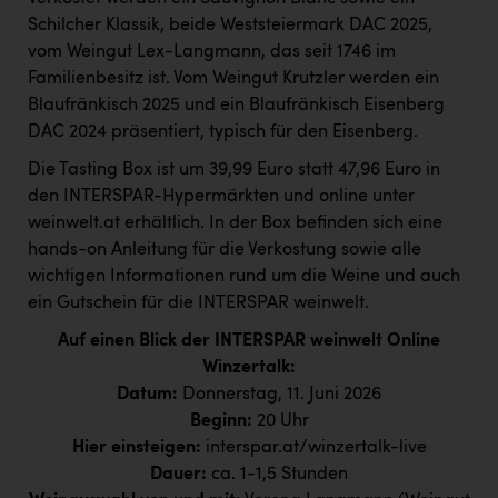
PEZ
Schilcher Klassik, beide Weststeiermark DAC 2025,
PÜSPÖK
vom Weingut Lex-Langmann, das seit 1746 im
Familienbesitz ist. Vom Weingut Krutzler werden ein
REMAX
Blaufränkisch 2025 und ein Blaufränkisch Eisenberg
DAC 2024 präsentiert, typisch für den Eisenberg.
RE/MAX Welcome
Die Tasting Box ist um 39,99 Euro statt 47,96 Euro in
Resch&Frisch
den INTERSPAR-Hypermärkten und online unter
RUBBLE MASTER
weinwelt.at erhältlich. In der Box befinden sich eine
hands-on Anleitung für die Verkostung sowie alle
Ruderclub Wels
wichtigen Informationen rund um die Weine und auch
SCRI - Salzburg Cancer Research Institute
ein Gutschein für die INTERSPAR weinwelt.
SCHMACHTL GmbH
Auf einen Blick der INTERSPAR weinwelt Online
Winzertalk:
Schwingshandl - automation technology gmbh
Datum:
Donnerstag, 11. Juni 2026
Beginn:
20 Uhr
Seher + Partner
Hier einsteigen:
interspar.at/winzertalk-live
Smurfit Westrock Nettingsdorf
Dauer:
ca. 1-1,5 Stunden