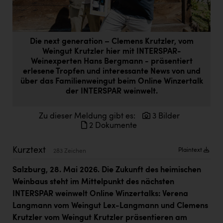
Doppler Gruppe
ERLUS AG
Die next generation – Clemens Krutzler, vom
everfield
Weingut Krutzler hier mit INTERSPAR-
Weinexperten Hans Bergmann - präsentiert
Firmenradl
erlesene Tropfen und interessante News von und
über das Familienweingut beim Online Winzertalk
Fristads Austria
der INTERSPAR weinwelt.
HIG Infomotion Group
Zu dieser Meldung gibt es:
3 Bilder
IFE Austria GmbH
2 Dokumente
Immotech
Kurztext
Plaintext
283 Zeichen
INTERSPAR
Salzburg, 28. Mai 2026. Die Zukunft des heimischen
INTERSPORT Austria
Weinbaus steht im Mittelpunkt des nächsten
Jesolo
INTERSPAR weinwelt Online Winzertalks: Verena
Langmann vom Weingut Lex-Langmann und Clemens
Jane Goodall Institute Austria
Krutzler vom Weingut Krutzler präsentieren am