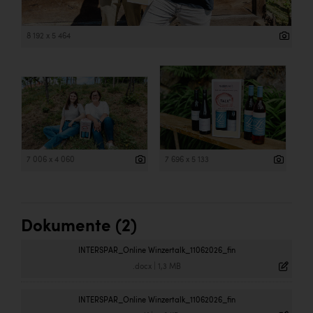
8 192 x 5 464
7 006 x 4 060
7 696 x 5 133
Dokumente (2)
INTERSPAR_Online Winzertalk_11062026_fin
.docx
|
1,3 MB
INTERSPAR_Online Winzertalk_11062026_fin