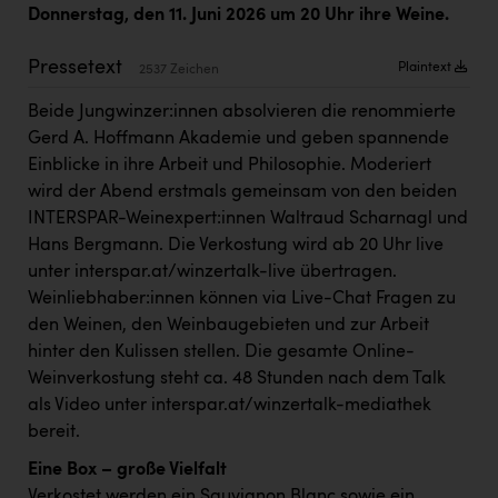
Kärcher
Donnerstag, den 11. Juni 2026 um 20 Uhr ihre Weine.
Karin Liedl
Pressetext
Plaintext
2537 Zeichen
KEBA
Beide Jungwinzer:innen absolvieren die renommierte
KIWI Kinderwunsch Institut Dr. Loimer
Gerd A. Hoffmann Akademie und geben spannende
Einblicke in ihre Arbeit und Philosophie. Moderiert
KLIPP Frisör
wird der Abend erstmals gemeinsam von den beiden
INTERSPAR-Weinexpert:innen Waltraud Scharnagl und
Kleider Bauer
Hans Bergmann. Die Verkostung wird ab 20 Uhr live
Kremsmüller Anlagenbau GmbH
unter interspar.at/winzertalk-live übertragen.
Weinliebhaber:innen können via Live-Chat Fragen zu
Maximarkt
den Weinen, den Weinbaugebieten und zur Arbeit
Oldtimer Raststationen und Motorhotels
hinter den Kulissen stellen. Die gesamte Online-
Weinverkostung steht ca. 48 Stunden nach dem Talk
Österreichischer Kachelofenverband
als Video unter
interspar.at/winzertalk-mediathek
Orlen
bereit.
Passage Linz
Eine Box – große Vielfalt
Verkostet werden ein Sauvignon Blanc sowie ein