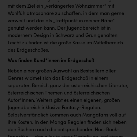
PEZ
mit dem Ziel ein „verlängertes Wohnzimmer“ mit
Wohlfühlatmosphäre zu schaffen, in dem man gerne
PÜSPÖK
verweilt und das als „Treffpunkt in meiner Nähe“
REMAX
genutzt werden kann. Der Jugendbereich ist in
modernem Design in Schwarz und Grün gehalten.
RE/MAX Welcome
Leicht zu finden ist die große Kasse im Mittelbereich
Resch&Frisch
des Erdgeschoßes.
RUBBLE MASTER
Was finden Kund*innen im Erdgeschoß
Ruderclub Wels
Neben einer großen Auswahl an Bestsellern aller
Genres widmet sich das Erdgeschoß in einem
SCRI - Salzburg Cancer Research Institute
separaten Bereich ganz der österreichischen Literatur,
österreichischen Themen und österreichischen
SCHMACHTL GmbH
Autor*innen. Weiters gibt es einen eigenen, großen
Schwingshandl - automation technology gmbh
Jugendbereich inklusive Fantasy-Regalen.
Selbstverständlich kommen auch Mangafans voll auf
Seher + Partner
ihre Kosten. In den Manga Regalen finden sich neben
Smurfit Westrock Nettingsdorf
den Büchern auch die entsprechenden Non-Book-