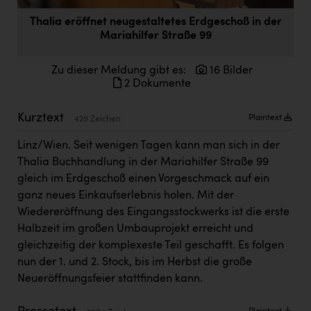
Doppler Gruppe
Thalia eröffnet neugestaltetes Erdgeschoß in der
Mariahilfer Straße 99
ERLUS AG
everfield
Zu dieser Meldung gibt es:
16 Bilder
2 Dokumente
Firmenradl
Fristads Austria
Kurztext
Plaintext
429 Zeichen
HIG Infomotion Group
Linz/Wien. Seit wenigen Tagen kann man sich in der
Thalia Buchhandlung in der Mariahilfer Straße 99
IFE Austria GmbH
gleich im Erdgeschoß einen Vorgeschmack auf ein
Immotech
ganz neues Einkaufserlebnis holen. Mit der
Wiedereröffnung des Eingangsstockwerks ist die erste
INTERSPAR
Halbzeit im großen Umbauprojekt erreicht und
INTERSPORT Austria
gleichzeitig der komplexeste Teil geschafft. Es folgen
nun der 1. und 2. Stock, bis im Herbst die große
Jesolo
Neueröffnungsfeier stattfinden kann.
Jane Goodall Institute Austria