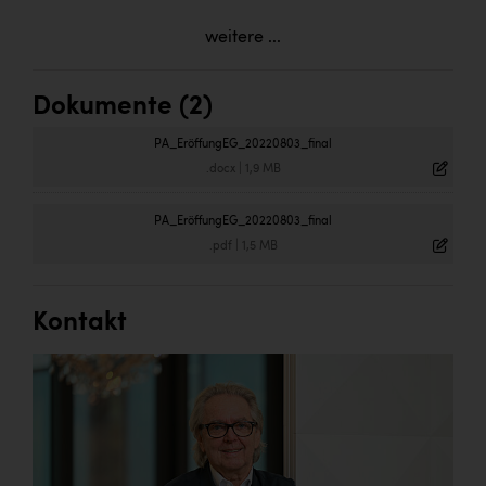
weitere ...
Dokumente (2)
PA_EröffungEG_20220803_final
.docx
|
1,9 MB
PA_EröffungEG_20220803_final
.pdf
|
1,5 MB
Kontakt