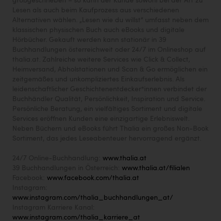
großgeschrieben – so kann der Kunde sowohl bei der Art zu
Lesen als auch beim Kaufprozess aus verschiedenen
Alternativen wählen. „Lesen wie du willst“ umfasst neben dem
klassischen physischen Buch auch eBooks und digitale
Hörbücher. Gekauft werden kann stationär in 39
Buchhandlungen österreichweit oder 24/7 im Onlineshop auf
thalia.at. Zahlreiche weitere Services wie Click & Collect,
Heimversand, Abholstationen und Scan & Go ermöglichen ein
zeitgemäßes und unkompliziertes Einkaufserlebnis. Als
leidenschaftlicher Geschichtenentdecker*innen verbindet der
Buchhändler Qualität, Persönlichkeit, Inspiration und Service.
Persönliche Beratung, ein vielfältiges Sortiment und digitale
Services eröffnen Kunden eine einzigartige Erlebniswelt.
Neben Büchern und eBooks führt Thalia ein großes Non-Book
Sortiment, das jedes Leseabenteuer hervorragend ergänzt.
24/7 Online-Buchhandlung:
www.thalia.at
39 Buchhandlungen in Österreich:
www.thalia.at/filialen
Facebook:
www.facebook.com/thalia.at
Instagram:
www.instagram.com/thalia_buchhandlungen_at/
Instagram Karriere Kanal:
www.instagram.com/thalia_karriere_at