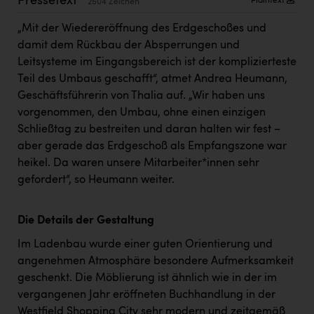
Pressetext
Plaintext
2504 Zeichen
Kärcher
„Mit der Wiedereröffnung des Erdgeschoßes und
Karin Liedl
damit dem Rückbau der Absperrungen und
KEBA
Leitsysteme im Eingangsbereich ist der komplizierteste
Teil des Umbaus geschafft“, atmet Andrea Heumann,
KIWI Kinderwunsch Institut Dr. Loimer
Geschäftsführerin von Thalia auf. „Wir haben uns
vorgenommen, den Umbau, ohne einen einzigen
KLIPP Frisör
Schließtag zu bestreiten und daran halten wir fest –
Kleider Bauer
aber gerade das Erdgeschoß als Empfangszone war
heikel. Da waren unsere Mitarbeiter*innen sehr
Kremsmüller Anlagenbau GmbH
gefordert“, so Heumann weiter.
Maximarkt
Oldtimer Raststationen und Motorhotels
Die Details der Gestaltung
Österreichischer Kachelofenverband
Im Ladenbau wurde einer guten Orientierung und
angenehmen Atmosphäre besondere Aufmerksamkeit
Orlen
geschenkt. Die Möblierung ist ähnlich wie in der im
Passage Linz
vergangenen Jahr eröffneten Buchhandlung in der
Westfield Shopping City sehr modern und zeitgemäß