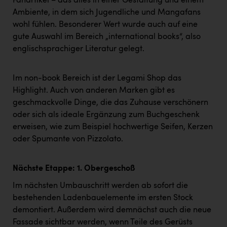
Fanartikel – das alles in einer Gestaltung und einem
TCL
Ambiente, in dem sich Jugendliche und Mangafans
TGW Logistics
wohl fühlen. Besonderer Wert wurde auch auf eine
gute Auswahl im Bereich „international books“, also
TRAILOMAT & Cycling Austria
englischsprachiger Literatur gelegt.
VERITAS
Vier Diamanten
Im non-book Bereich ist der Legami Shop das
Highlight. Auch von anderen Marken gibt es
Vorlagenportal
geschmackvolle Dinge, die das Zuhause verschönern
oder sich als ideale Ergänzung zum Buchgeschenk
Wir besiegen Krebs
erweisen, wie zum Beispiel hochwertige Seifen, Kerzen
Wirtschaftskammer OÖ
oder Spumante von Pizzolato.
ZGONC
Nächste Etappe: 1. Obergeschoß
ZULuft - Zukunft Luft Austria
Im nächsten Umbauschritt werden ab sofort die
z.l.ö.
bestehenden Ladenbauelemente im ersten Stock
Österreichisches Hebammengremium
demontiert. Außerdem wird demnächst auch die neue
Fassade sichtbar werden, wenn Teile des Gerüsts