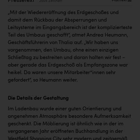
Pressetext
Plaintext
2504 Zeichen
Kärcher
„Mit der Wiedereröffnung des Erdgeschoßes und
Karin Liedl
damit dem Rückbau der Absperrungen und
KEBA
Leitsysteme im Eingangsbereich ist der komplizierteste
Teil des Umbaus geschafft“, atmet Andrea Heumann,
KIWI Kinderwunsch Institut Dr. Loimer
Geschäftsführerin von Thalia auf. „Wir haben uns
vorgenommen, den Umbau, ohne einen einzigen
KLIPP Frisör
Schließtag zu bestreiten und daran halten wir fest –
Kleider Bauer
aber gerade das Erdgeschoß als Empfangszone war
heikel. Da waren unsere Mitarbeiter*innen sehr
Kremsmüller Anlagenbau GmbH
gefordert“, so Heumann weiter.
Maximarkt
Oldtimer Raststationen und Motorhotels
Die Details der Gestaltung
Österreichischer Kachelofenverband
Im Ladenbau wurde einer guten Orientierung und
angenehmen Atmosphäre besondere Aufmerksamkeit
Orlen
geschenkt. Die Möblierung ist ähnlich wie in der im
Passage Linz
vergangenen Jahr eröffneten Buchhandlung in der
Westfield Shopping City sehr modern und zeitgemäß