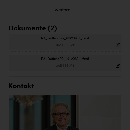
weitere ...
Dokumente (2)
PA_EröffungEG_20220803_final
.docx
|
1,9 MB
PA_EröffungEG_20220803_final
.pdf
|
1,5 MB
Kontakt