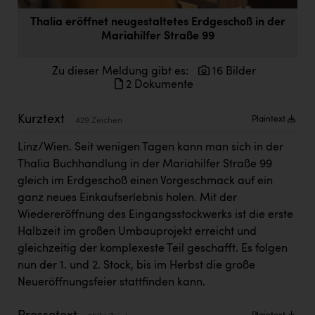
Doppler Gruppe
Thalia eröffnet neugestaltetes Erdgeschoß in der
Mariahilfer Straße 99
ERLUS AG
everfield
Zu dieser Meldung gibt es:
16 Bilder
2 Dokumente
Firmenradl
Fristads Austria
Kurztext
Plaintext
429 Zeichen
HIG Infomotion Group
Linz/Wien. Seit wenigen Tagen kann man sich in der
Thalia Buchhandlung in der Mariahilfer Straße 99
IFE Austria GmbH
gleich im Erdgeschoß einen Vorgeschmack auf ein
Immotech
ganz neues Einkaufserlebnis holen. Mit der
Wiedereröffnung des Eingangsstockwerks ist die erste
INTERSPAR
Halbzeit im großen Umbauprojekt erreicht und
INTERSPORT Austria
gleichzeitig der komplexeste Teil geschafft. Es folgen
nun der 1. und 2. Stock, bis im Herbst die große
Jesolo
Neueröffnungsfeier stattfinden kann.
Jane Goodall Institute Austria