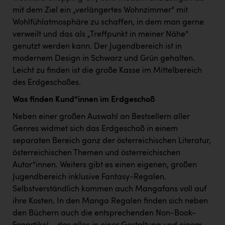
PEZ
mit dem Ziel ein „verlängertes Wohnzimmer“ mit
Wohlfühlatmosphäre zu schaffen, in dem man gerne
PÜSPÖK
verweilt und das als „Treffpunkt in meiner Nähe“
REMAX
genutzt werden kann. Der Jugendbereich ist in
modernem Design in Schwarz und Grün gehalten.
RE/MAX Welcome
Leicht zu finden ist die große Kasse im Mittelbereich
Resch&Frisch
des Erdgeschoßes.
RUBBLE MASTER
Was finden Kund*innen im Erdgeschoß
Ruderclub Wels
Neben einer großen Auswahl an Bestsellern aller
Genres widmet sich das Erdgeschoß in einem
SCRI - Salzburg Cancer Research Institute
separaten Bereich ganz der österreichischen Literatur,
österreichischen Themen und österreichischen
SCHMACHTL GmbH
Autor*innen. Weiters gibt es einen eigenen, großen
Schwingshandl - automation technology gmbh
Jugendbereich inklusive Fantasy-Regalen.
Selbstverständlich kommen auch Mangafans voll auf
Seher + Partner
ihre Kosten. In den Manga Regalen finden sich neben
Smurfit Westrock Nettingsdorf
den Büchern auch die entsprechenden Non-Book-