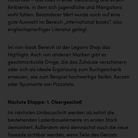
Fanartikel – das alles in einer Gestaltung und einem
TCL
Ambiente, in dem sich Jugendliche und Mangafans
TGW Logistics
wohl fühlen. Besonderer Wert wurde auch auf eine
gute Auswahl im Bereich „international books“, also
TRAILOMAT & Cycling Austria
englischsprachiger Literatur gelegt.
VERITAS
Vier Diamanten
Im non-book Bereich ist der Legami Shop das
Highlight. Auch von anderen Marken gibt es
Vorlagenportal
geschmackvolle Dinge, die das Zuhause verschönern
oder sich als ideale Ergänzung zum Buchgeschenk
Wir besiegen Krebs
erweisen, wie zum Beispiel hochwertige Seifen, Kerzen
Wirtschaftskammer OÖ
oder Spumante von Pizzolato.
ZGONC
Nächste Etappe: 1. Obergeschoß
ZULuft - Zukunft Luft Austria
Im nächsten Umbauschritt werden ab sofort die
z.l.ö.
bestehenden Ladenbauelemente im ersten Stock
Österreichisches Hebammengremium
demontiert. Außerdem wird demnächst auch die neue
Fassade sichtbar werden, wenn Teile des Gerüsts