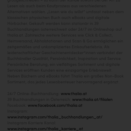
großgeschrieben – so kann der Kunde sowohl bei der Art zu
Lesen als auch beim Kaufprozess aus verschiedenen
Alternativen wählen. „Lesen wie du willst“ umfasst neben dem
klassischen physischen Buch auch eBooks und digitale
Hörbücher. Gekauft werden kann stationär in 39
Buchhandlungen österreichweit oder 24/7 im Onlineshop auf
thalia.at. Zahlreiche weitere Services wie Click & Collect,
Heimversand, Abholstationen und Scan & Go ermöglichen ein
zeitgemäßes und unkompliziertes Einkaufserlebnis. Als
leidenschaftlicher Geschichtenentdecker*innen verbindet der
Buchhändler Qualität, Persönlichkeit, Inspiration und Service.
Persönliche Beratung, ein vielfältiges Sortiment und digitale
Services eröffnen Kunden eine einzigartige Erlebniswelt.
Neben Büchern und eBooks führt Thalia ein großes Non-Book
Sortiment, das jedes Leseabenteuer hervorragend ergänzt.
24/7 Online-Buchhandlung:
www.thalia.at
39 Buchhandlungen in Österreich:
www.thalia.at/filialen
Facebook:
www.facebook.com/thalia.at
Instagram:
www.instagram.com/thalia_buchhandlungen_at/
Instagram Karriere Kanal:
www.instagram.com/thalia_karriere_at