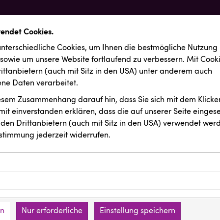
wendet Cookies.
nterschiedliche Cookies, um Ihnen die best­mögliche Nutzung
 sowie um unsere Website fortlaufend zu verbessern. Mit Cook
ittanbietern (auch mit Sitz in den USA) unter anderem auch
e Daten verarbeitet.
iesem Zusammenhang darauf hin, dass Sie sich mit dem Klicken
it ein­ver­standen erklären, dass die auf unserer Seite einges
den Drittanbietern (auch mit Sitz in den USA) verwendet werd
stimmung jederzeit widerrufen.
ookies ermöglichen grundlegende Funktionen und sind für die 
Website erforderlich. Diese Cookies speichern keine persone
ussendungen
BAUHAUS
ies erfassen Informationen anonym. Diese Informationen helfe
den an keine Dritten übermittelt.
e unsere Besucher unsere Website nutzen.
en
Nur erforderliche
Einstellung speichern
mer der Website (Erstanbieter)