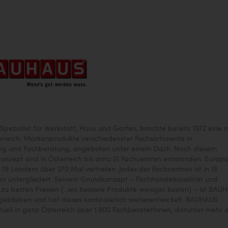
pezialist für Werkstatt, Haus und Garten, brachte bereits 1972 eine 
rreich: Markenprodukte verschiedenster Fachsortimente in
ng und Fachberatung, angeboten unter einem Dach. Nach diesem
Konzept sind in Österreich bis dato 21 Fachcentren entstanden. Europ
 19 Ländern über 270 Mal vertreten. Jedes der Fachcentren ist in 15
en untergliedert. Seinem Grundkonzept – Fachhandelsqualität und
t zu besten Preisen (...wo bessere Produkte weniger kosten) – ist BAU
 geblieben und hat dieses kontinuierlich weiterentwickelt. BAUHAUS
tuell in ganz Österreich über 1.800 FachberaterInnen, darunter mehr a