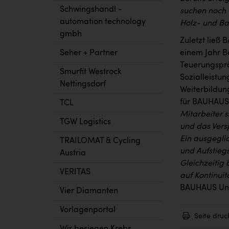
Schwingshandl -
suchen noch V
automation technology
Holz- und Ba
gmbh
Zuletzt ließ
Seher + Partner
einem Jahr B
Teuerungsprä
Smurfit Westrock
Sozialleistu
Nettingsdorf
Weiterbildun
für BAUHAUS 
TCL
Mitarbeiter 
TGW Logistics
und das Vers
Ein ausgeglic
TRAILOMAT & Cycling
und Aufstieg
Austria
Gleichzeitig 
VERITAS
auf Kontinui
BAUHAUS Unt
Vier Diamanten
Vorlagenportal
Seite druc