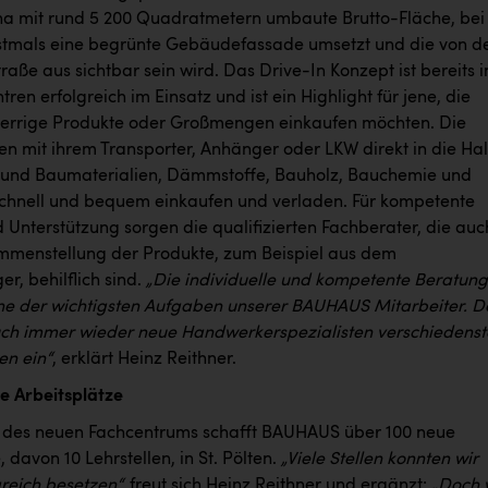
na mit rund 5 200 Quadratmetern umbaute Brutto-Fläche, bei
tmals eine begrünte Gebäudefassade umsetzt und die von d
raße aus sichtbar sein wird. Das Drive-In Konzept ist bereits i
ren erfolgreich im Einsatz und ist ein Highlight für jene, die
errige Produkte oder Großmengen einkaufen möchten. Die
n mit ihrem Transporter, Anhänger oder LKW direkt in die Hal
 und Baumaterialien, Dämmstoffe, Bauholz, Bauchemie und
schnell und bequem einkaufen und verladen. Für kompetente
 Unterstützung sorgen die qualifizierten Fachberater, die auc
mmenstellung der Produkte, zum Beispiel aus dem
r, behilflich sind.
„Die individuelle und kompetente Beratung 
ine der wichtigsten Aufgaben unserer BAUHAUS Mitarbeiter. D
auch immer wieder neue Handwerkerspezialisten verschiedenst
en ein“
, erklärt Heinz Reithner.
e Arbeitsplätze
 des neuen Fachcentrums schafft BAUHAUS über 100 neue
, davon 10 Lehrstellen, in St. Pölten.
„Viele Stellen konnten wir
greich besetzen“,
freut sich Heinz Reithner und ergänzt:
„Doch 