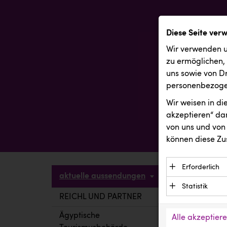
Diese Seite ver
Wir verwenden u
zu ermöglichen,
uns sowie von Dr
personenbezogen
Wir weisen in d
akzeptieren“ dam
von uns und von 
können diese Zu
Erforderlich
aktuelle aussendungen
Essenzielle C
Statistik
Funktion der 
REICHL UND PARTNER
aktuelle a
Statistik Cook
Daten und wer
verstehen, wi
Ägyptische
Alle akzeptier
Anbieter: Eigentü