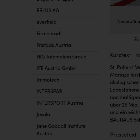
ERLUS AG
Neueröffnu
everfield
Firmenradl
Zu
Fristads Austria
Kurztext
56
HIG Infomotion Group
St. Pölten/ 
IFE Austria GmbH
Mariazellerst
Immotech
ökologischen
Ladestatione
INTERSPAR
nachhaltigen
INTERSPORT Austria
über 25 Mio. 
und ein wicht
Jesolo
BAUHAUS öste
Jane Goodall Institute
Austria
Pressetext