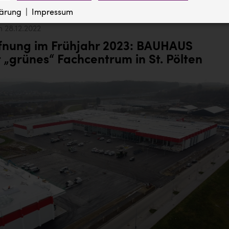
er
Dokumente
lärung
LLC (Drittanbieter, Sitz in den USA)
Impressum
Domain
Ablauf
Zweck
kies dienen zum Erstellen von Zugriffsstatistiken und speichern eine eindeutige 
Verwaltung der Session, für die einwandfreie Funktion
melte Daten werden an Google LLC übermittelt.
Session
28.12.2022
erforderlich.
pressetest.presstige.at
1 Jahr
Speichert die gewählten Cookie Einstellungen
Domain
Datenschutzerklärung des Anbieters
fnung im Frühjahr 2023: BAUHAUS
pressetest.presstige.at
https://policies.google.com/privacy?hl=de
t „grünes“ Fachcentrum in St. Pölten