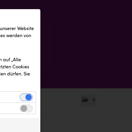
 unserer Website
ies werden von
 auf „Alle
etzten Cookies
en dürfen. Sie
0
einwandfreie
nbezogenen
n uns zu