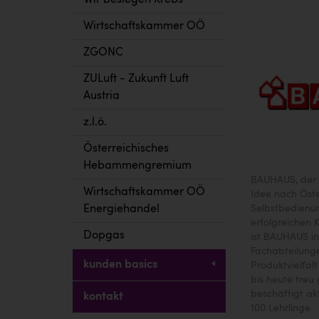
Wir besiegen Krebs
Wirtschaftskammer OÖ
ZGONC
ZULuft - Zukunft Luft
Austria
z.l.ö.
Österreichisches
Hebammengremium
BAUHAUS, der S
Wirtschaftskammer OÖ
Idee nach Öste
Energiehandel
Selbstbedienu
erfolgreichen 
Dopgas
ist BAUHAUS in
Fachabteilung
kunden basics
Produktvielfal
bis heute treu
beschäftigt ak
kontakt
100 Lehrlinge.