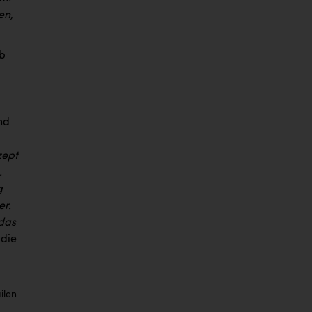
en,
ab
nd
zept
.
g
er.
 das
 die
ilen