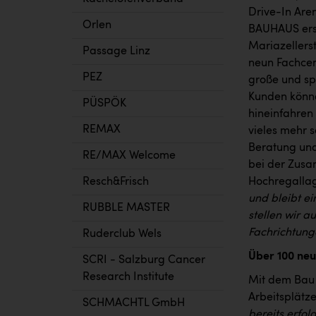
Drive-In Are
Orlen
BAUHAUS ers
Mariazellerst
Passage Linz
neun Fachcent
PEZ
große und sp
Kunden könne
PÜSPÖK
hineinfahren
REMAX
vieles mehr 
Beratung und
RE/MAX Welcome
bei der Zusa
Resch&Frisch
Hochregallage
und bleibt e
RUBBLE MASTER
stellen wir 
Fachrichtung
Ruderclub Wels
Über 100 neu
SCRI - Salzburg Cancer
Research Institute
Mit dem Bau
Arbeitsplätze
SCHMACHTL GmbH
bereits erfol