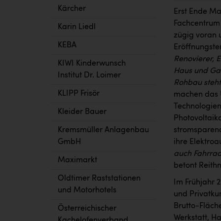
Kärcher
Erst Ende Ma
Fachcentrum 
Karin Liedl
zügig voran u
KEBA
Eröffnungste
Renovierer, 
KIWI Kinderwunsch
Haus und Gar
Institut Dr. Loimer
Rohbau steht
KLIPP Frisör
machen das U
Technologien
Kleider Bauer
Photovoltaik
Kremsmüller Anlagenbau
stromsparend
GmbH
ihre Elektroa
auch Fahrrad
Maximarkt
betont Reithn
Oldtimer Raststationen
Im Frühjahr 
und Motorhotels
und Privatku
Brutto-Fläch
Österreichischer
Werkstatt, H
Kachelofenverband