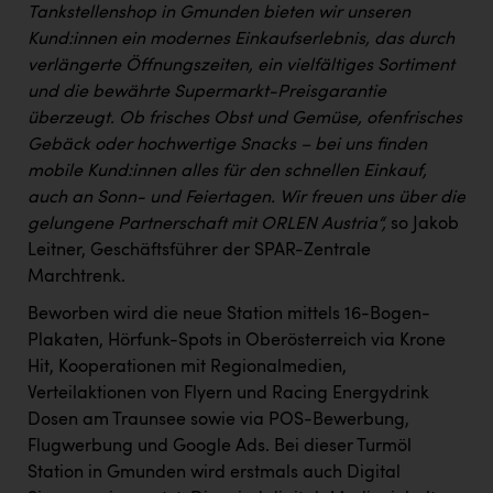
PEZ
Tankstellenshop in Gmunden bieten wir unseren
Kund:innen ein modernes Einkaufserlebnis, das durch
PÜSPÖK
verlängerte Öffnungszeiten, ein vielfältiges Sortiment
REMAX
und die bewährte Supermarkt-Preisgarantie
überzeugt. Ob frisches Obst und Gemüse, ofenfrisches
RE/MAX Welcome
Gebäck oder hochwertige Snacks – bei uns finden
mobile Kund:innen alles für den schnellen Einkauf,
Resch&Frisch
auch an Sonn- und Feiertagen. Wir freuen uns über die
RUBBLE MASTER
gelungene Partnerschaft mit ORLEN Austria“,
so Jakob
Leitner, Geschäftsführer der SPAR-Zentrale
Ruderclub Wels
Marchtrenk.
SCRI - Salzburg Cancer Research Institute
Beworben wird die neue Station mittels 16-Bogen-
SCHMACHTL GmbH
Plakaten, Hörfunk-Spots in Oberösterreich via Krone
Hit, Kooperationen mit Regionalmedien,
Schwingshandl - automation technology gmbh
Verteilaktionen von Flyern und Racing Energydrink
Seher + Partner
Dosen am Traunsee sowie via POS-Bewerbung,
Flugwerbung und Google Ads. Bei dieser Turmöl
Smurfit Westrock Nettingsdorf
Station in Gmunden wird erstmals auch Digital