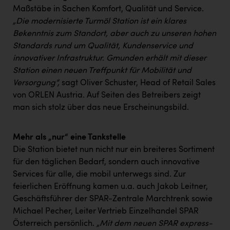
Kärcher
Maßstäbe in Sachen Komfort, Qualität und Service.
„Die modernisierte Turmöl Station ist ein klares
Karin Liedl
Bekenntnis zum Standort, aber auch zu unseren hohen
KEBA
Standards rund um Qualität, Kundenservice und
innovativer Infrastruktur. Gmunden erhält mit dieser
KIWI Kinderwunsch Institut Dr. Loimer
Station einen neuen Treffpunkt für Mobilität und
KLIPP Frisör
Versorgung“,
sagt Oliver Schuster, Head of Retail Sales
von ORLEN Austria
.
Auf Seiten des Betreibers zeigt
Kleider Bauer
man sich stolz über das neue Erscheinungsbild.
Kremsmüller Anlagenbau GmbH
Mehr als „nur“ eine Tankstelle
Maximarkt
Die Station bietet nun nicht nur ein breiteres Sortiment
Oldtimer Raststationen und Motorhotels
für den täglichen Bedarf, sondern auch innovative
Services für alle, die mobil unterwegs sind.
Zur
Österreichischer Kachelofenverband
feierlichen Eröffnung kamen u.a. auch Jakob Leitner,
Orlen
Geschäftsführer der SPAR-Zentrale Marchtrenk sowie
Michael Pecher, Leiter Vertrieb Einzelhandel SPAR
Passage Linz
Österreich persönlich.
„Mit dem neuen SPAR express-