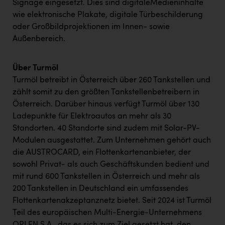
TCL
Signage eingesetzt. Dies sind digitaleMedieninhalte
wie elektronische Plakate, digitale Türbeschilderung
TGW Logistics
oder Großbildprojektionen im Innen- sowie
Außenbereich.
TRAILOMAT & Cycling Austria
VERITAS
Über Turmöl
Vier Diamanten
Turmöl betreibt in Österreich über 260 Tankstellen und
zählt somit zu den größten Tankstellenbetreibern in
Vorlagenportal
Österreich. Darüber hinaus verfügt Turmöl über 130
Wir besiegen Krebs
Ladepunkte für Elektroautos an mehr als 30
Standorten. 40 Standorte sind zudem mit Solar-PV-
Wirtschaftskammer OÖ
Modulen ausgestattet.
Zum Unternehmen gehört auch
ZGONC
die
AUSTROCARD, ein Flottenkartenanbieter, der
sowohl Privat- als auch Geschäftskunden bedient und
ZULuft - Zukunft Luft Austria
mit rund
600 Tankstellen in Österreich und mehr als
z.l.ö.
200 Tankstellen in Deutschland ein umfassendes
Flottenkartenakzeptanznetz bietet.
Seit 2024 ist Turmöl
Österreichisches Hebammengremium
Teil des europäischen Multi-Energie-Unternehmens