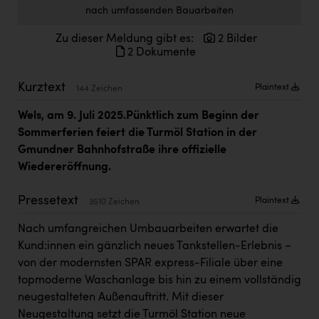
nach umfassenden Bauarbeiten
Doppler Gruppe
ERLUS AG
Zu dieser Meldung gibt es:
2 Bilder
2 Dokumente
everfield
Kurztext
Plaintext
144 Zeichen
Firmenradl
Wels, am 9
.
Juli
202
5
.
Pünktlich zum Beginn der
Fristads Austria
Sommerferien
feiert die
Turmöl
Station in
der
HIG Infomotion Group
Gmund
ner
Bahnhofstraße ihre offizielle
Wiedereröffnung
.
IFE Austria GmbH
Immotech
Pressetext
Plaintext
3510 Zeichen
INTERSPAR
Nach umfangreichen Umbauarbeiten erwartet die
Kund:innen ein gänzlich neues Tankstellen-Erlebnis –
INTERSPORT Austria
von der modernsten SPAR express-Filiale über eine
Jesolo
topmoderne Waschanlage bis hin zu einem vollständig
neugestalteten Außenauftritt.
Mit dieser
Jane Goodall Institute Austria
Neugestaltung setzt die Turmöl Station neue