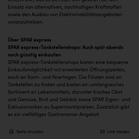
ORLEN S.A., das es sich zum Ziel gesetzt hat, den
Wirtschaftskammer OÖ Energiehandel
Einsatz von alternativen, nachhaltigen Kraftstoffen
Dopgas
sowie den Ausbau von Elektromobilitätsangeboten
voranzutreiben.
kunden basics
kontakt
Über SPAR express
SPAR express-Tankstellenshops: Auch spät abends
noch günstig einkaufen
SPAR express-Tankstellenshops bieten eine bequeme
Einkaufsmöglichkeit mit erweiterten Öffnungszeiten,
auch an Sonn- und Feiertagen. Die Filialen sind an
Tankstellen zu finden und bieten ein umfangreiches
Sortiment an Lebensmitteln, darunter frisches Obst
und Gemüse, Brot und Gebäck sowie SPAR Eigen- und
Exklusivmarken zu Supermarktpreisen. Zusätzlich gibt
es ein vielfältiges Gastronomie-Angebot.
Seite drucken
Link mailen