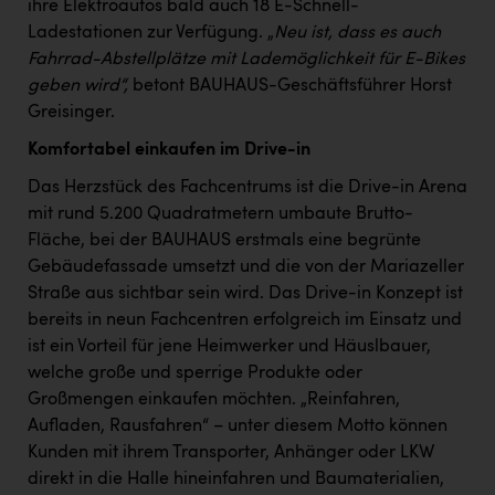
ihre Elektroautos bald auch 18 E-Schnell-
PEZ
Ladestationen zur Verfügung. „
Neu ist, dass es auch
PÜSPÖK
Fahrrad-Abstellplätze mit Lademöglichkeit für E-Bikes
geben wird“,
betont BAUHAUS-Geschäftsführer Horst
REMAX
Greisinger.
RE/MAX Welcome
Komfortabel einkaufen im Drive-in
Resch&Frisch
Das Herzstück des Fachcentrums ist die Drive-in Arena
RUBBLE MASTER
mit rund 5.200 Quadratmetern umbaute Brutto-
Fläche, bei der BAUHAUS erstmals eine begrünte
Ruderclub Wels
Gebäudefassade umsetzt und die von der Mariazeller
Straße aus sichtbar sein wird. Das Drive-in Konzept ist
SCRI - Salzburg Cancer Research Institute
bereits in neun Fachcentren erfolgreich im Einsatz und
SCHMACHTL GmbH
ist ein Vorteil für jene Heimwerker und Häuslbauer,
welche große und sperrige Produkte oder
Schwingshandl - automation technology gmbh
Großmengen einkaufen möchten. „Reinfahren,
Seher + Partner
Aufladen, Rausfahren“ – unter diesem Motto können
Kunden mit ihrem Transporter, Anhänger oder LKW
Smurfit Westrock Nettingsdorf
direkt in die Halle hineinfahren und Baumaterialien,