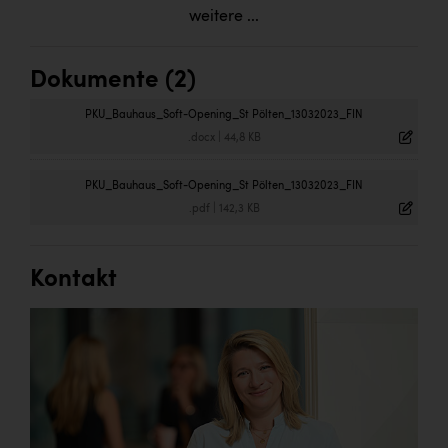
weitere ...
Dokumente (2)
PKU_Bauhaus_Soft-Opening_St Pölten_13032023_FIN
.docx
|
44,8 KB
PKU_Bauhaus_Soft-Opening_St Pölten_13032023_FIN
.pdf
|
142,3 KB
Kontakt