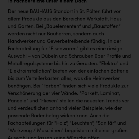
15 Fachbereiche unter einem Dach
Der neue BAUHAUS Standort in St. Pölten führt vor
allem Produkte aus den Bereichen Werkstatt, Haus
und Garten. Bei „Bauelementen“ und „Baustoffen“
werden nicht nur Bauherren, sondern auch
Handwerker und Gewerbetreibende fündig. In der
Fachabteilung für "Eisenwaren" gibt es eine riesige
Auswahl – von Dübeln und Schrauben über Profile und
Metallregalsysteme bis hin zu Gerüsten. "Elektro" und
"Elektroinstallation" bieten von der einfachen Batterie
bis zum Verteilerkasten alles, was die Heimwerker
benötigen. Bei "Farben" finden sich viele Produkte zur
Verschönerung der vier Wände. "Parkett, Laminat,
Paneele" und "Fliesen" stellen die neuesten Trends vor
und verdeutlichen anhand vieler Beispiele, wie der
passende Bodenbelag wirken kann. Auch die
Fachabteilungen für "Holz", "Leuchten", "Sanitär" und
"Werkzeug / Maschinen" begeistern mit einer großen
Auswahl und lassen keine Wünsche offen.