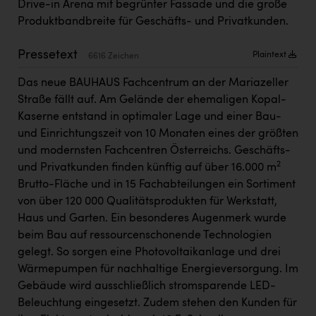
Drive-in Arena mit begrünter Fassade und die große
Kärcher
Produktbandbreite für Geschäfts- und Privatkunden.
Karin Liedl
Pressetext
Plaintext
6616 Zeichen
KEBA
Das neue BAUHAUS Fachcentrum an der Mariazeller
KIWI Kinderwunsch Institut Dr. Loimer
Straße fällt auf. Am Gelände der ehemaligen Kopal-
KLIPP Frisör
Kaserne entstand in optimaler Lage und einer Bau-
und Einrichtungszeit von 10 Monaten eines der größten
Kleider Bauer
und modernsten Fachcentren Österreichs. Geschäfts-
Kremsmüller Anlagenbau GmbH
2
und Privatkunden finden künftig auf über 16.000 m
Brutto-Fläche und in 15 Fachabteilungen ein Sortiment
Maximarkt
von über 120 000 Qualitätsprodukten für Werkstatt,
Oldtimer Raststationen und Motorhotels
Haus und Garten. Ein besonderes Augenmerk wurde
beim Bau auf ressourcenschonende Technologien
Österreichischer Kachelofenverband
gelegt. So sorgen eine Photovoltaikanlage und drei
Wärmepumpen für nachhaltige Energieversorgung. Im
Orlen
Gebäude wird ausschließlich stromsparende LED-
Passage Linz
Beleuchtung eingesetzt. Zudem stehen den Kunden für