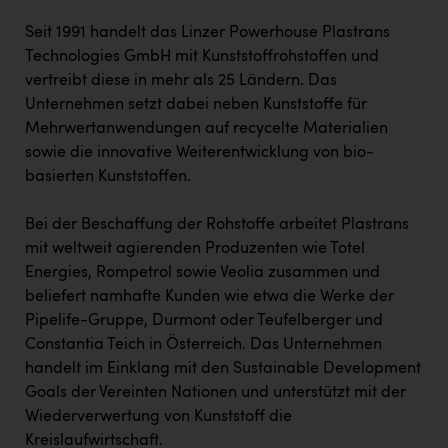
Kärcher
Seit 1991 handelt das Linzer Powerhouse Plastrans
Karin Liedl
Technologies GmbH mit Kunststoffrohstoffen und
vertreibt diese in mehr als 25 Ländern. Das
KEBA
Unternehmen setzt dabei neben Kunststoffe für
KIWI Kinderwunsch Institut Dr. Loimer
Mehrwertanwendungen auf recycelte Materialien
sowie die innovative Weiterentwicklung von bio-
KLIPP Frisör
basierten Kunststoffen.
Kleider Bauer
Bei der Beschaffung der Rohstoffe arbeitet Plastrans
Kremsmüller Anlagenbau GmbH
mit weltweit agierenden Produzenten wie Totel
Maximarkt
Energies, Rompetrol sowie Veolia zusammen und
beliefert namhafte Kunden wie etwa die Werke der
Oldtimer Raststationen und Motorhotels
Pipelife-Gruppe, Durmont oder Teufelberger und
Constantia Teich in Österreich. Das Unternehmen
Österreichischer Kachelofenverband
handelt im Einklang mit den Sustainable Development
Orlen
Goals der Vereinten Nationen und unterstützt mit der
Wiederverwertung von Kunststoff die
Passage Linz
Kreislaufwirtschaft.