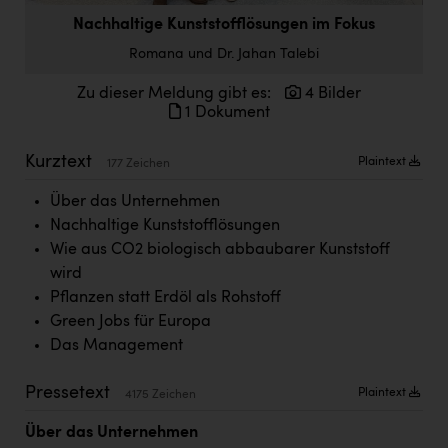
Doppler Gruppe
Nachhaltige Kunststofflösungen im Fokus
ERLUS AG
Romana und Dr. Jahan Talebi
everfield
Zu dieser Meldung gibt es:
4 Bilder
1 Dokument
Firmenradl
Kurztext
Plaintext
Fristads Austria
177 Zeichen
Über das Unternehmen
HIG Infomotion Group
Nachhaltige Kunststofflösungen
IFE Austria GmbH
Wie aus CO2 biologisch abbaubarer Kunststoff
wird
Immotech
Pflanzen statt Erdöl als Rohstoff
INTERSPAR
Green Jobs für Europa
Das Management
INTERSPORT Austria
Jesolo
Pressetext
Plaintext
4175 Zeichen
Jane Goodall Institute Austria
Über das Unternehmen