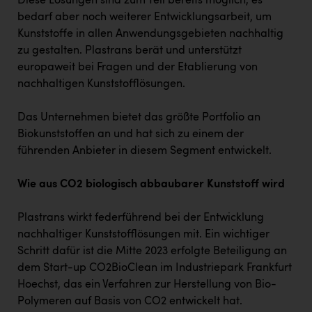
Diese Lösungen sind zum Teil bereits möglich, es
TCL
bedarf aber noch weiterer Entwicklungsarbeit, um
TGW Logistics
Kunststoffe in allen Anwendungsgebieten nachhaltig
zu gestalten. Plastrans berät und unterstützt
TRAILOMAT & Cycling Austria
europaweit bei Fragen und der Etablierung von
VERITAS
nachhaltigen Kunststofflösungen.
Vier Diamanten
Das Unternehmen bietet das größte Portfolio an
Vorlagenportal
Biokunststoffen an und hat sich zu einem der
führenden Anbieter in diesem Segment entwickelt.
Wir besiegen Krebs
Wirtschaftskammer OÖ
Wie aus CO2 biologisch abbaubarer Kunststoff wird
ZGONC
Plastrans wirkt federführend bei der Entwicklung
nachhaltiger Kunststofflösungen mit. Ein wichtiger
ZULuft - Zukunft Luft Austria
Schritt dafür ist die Mitte 2023 erfolgte Beteiligung an
z.l.ö.
dem Start-up CO2BioClean im Industriepark Frankfurt
Hoechst, das ein Verfahren zur Herstellung von Bio-
Österreichisches Hebammengremium
Polymeren auf Basis von CO2 entwickelt hat.