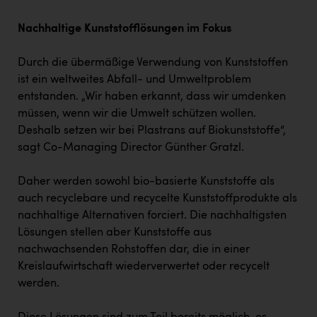
PEZ
Nachhaltige Kunststofflösungen im Fokus
PÜSPÖK
REMAX
Durch die übermäßige Verwendung von Kunststoffen
ist ein weltweites Abfall- und Umweltproblem
RE/MAX Welcome
entstanden. „Wir haben erkannt, dass wir umdenken
Resch&Frisch
müssen, wenn wir die Umwelt schützen wollen.
Deshalb setzen wir bei Plastrans auf Biokunststoffe“,
RUBBLE MASTER
sagt Co-Managing Director Günther Gratzl.
Ruderclub Wels
Daher werden sowohl bio-basierte Kunststoffe als
SCRI - Salzburg Cancer Research Institute
auch recyclebare und recycelte Kunststoffprodukte als
nachhaltige Alternativen forciert. Die nachhaltigsten
SCHMACHTL GmbH
Lösungen stellen aber Kunststoffe aus
Schwingshandl - automation technology gmbh
nachwachsenden Rohstoffen dar, die in einer
Kreislaufwirtschaft wiederverwertet oder recycelt
Seher + Partner
werden.
Smurfit Westrock Nettingsdorf