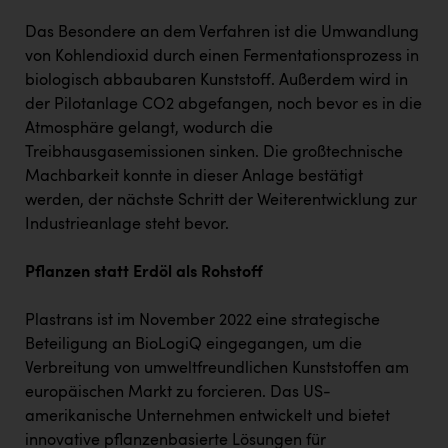
Wirtschaftskammer OÖ Energiehandel
Das Besondere an dem Verfahren ist die Umwandlung
Dopgas
von Kohlendioxid durch einen Fermentationsprozess in
kunden basics
biologisch abbaubaren Kunststoff. Außerdem wird in
der Pilotanlage CO2 abgefangen, noch bevor es in die
kontakt
Atmosphäre gelangt, wodurch die
Treibhausgasemissionen sinken. Die großtechnische
Machbarkeit konnte in dieser Anlage bestätigt
werden, der nächste Schritt der Weiterentwicklung zur
Industrieanlage steht bevor.
Pflanzen statt Erdöl als Rohstoff
Plastrans ist im November 2022 eine strategische
Beteiligung an BioLogiQ eingegangen, um die
Verbreitung von umweltfreundlichen Kunststoffen am
europäischen Markt zu forcieren. Das US-
amerikanische Unternehmen entwickelt und bietet
innovative pflanzenbasierte Lösungen für