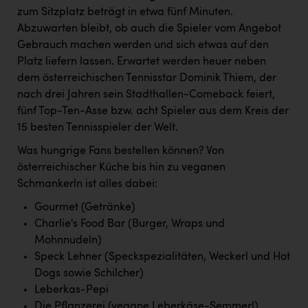
PEZ
zum Sitzplatz beträgt in etwa fünf Minuten.
Abzuwarten bleibt, ob auch die Spieler vom Angebot
PÜSPÖK
Gebrauch machen werden und sich etwas auf den
REMAX
Platz liefern lassen. Erwartet werden heuer neben
dem österreichischen Tennisstar Dominik Thiem, der
RE/MAX Welcome
nach drei Jahren sein Stadthallen-Comeback feiert,
Resch&Frisch
fünf Top-Ten-Asse bzw. acht Spieler aus dem Kreis der
15 besten Tennisspieler der Welt.
RUBBLE MASTER
Was hungrige Fans bestellen können? Von
Ruderclub Wels
österreichischer Küche bis hin zu veganen
SCRI - Salzburg Cancer Research Institute
Schmankerln ist alles dabei:
Gourmet (Getränke)
SCHMACHTL GmbH
Charlie's Food Bar (Burger, Wraps und
Schwingshandl - automation technology gmbh
Mohnnudeln)
Speck Lehner (Speckspezialitäten, Weckerl und Hot
Seher + Partner
Dogs sowie Schilcher)
Smurfit Westrock Nettingsdorf
Leberkas-Pepi
Die Pflanzerei (vegane Leberkäse-Semmerl)