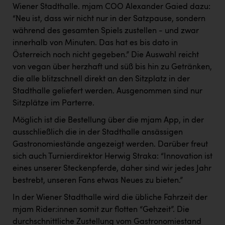
Kärcher
Wiener Stadthalle. mjam COO Alexander Gaied dazu:
“Neu ist, dass wir nicht nur in der Satzpause, sondern
Karin Liedl
während des gesamten Spiels zustellen - und zwar
innerhalb von Minuten. Das hat es bis dato in
KEBA
Österreich noch nicht gegeben.” Die Auswahl reicht
KIWI Kinderwunsch Institut Dr. Loimer
von vegan über herzhaft und süß bis hin zu Getränken,
die alle blitzschnell direkt an den Sitzplatz in der
KLIPP Frisör
Stadthalle geliefert werden. Ausgenommen sind nur
Kleider Bauer
Sitzplätze im Parterre.
Kremsmüller Anlagenbau GmbH
Möglich ist die Bestellung über die mjam App, in der
ausschließlich die in der Stadthalle ansässigen
Maximarkt
Gastronomiestände angezeigt werden. Darüber freut
Oldtimer Raststationen und Motorhotels
sich auch Turnierdirektor Herwig Straka: “Innovation ist
eines unserer Steckenpferde, daher sind wir jedes Jahr
Österreichischer Kachelofenverband
bestrebt, unseren Fans etwas Neues zu bieten.”
Orlen
In der Wiener Stadthalle wird die übliche Fahrzeit der
mjam Rider:innen somit zur flotten “Gehzeit”. Die
Passage Linz
durchschnittliche Zustellung vom Gastronomiestand