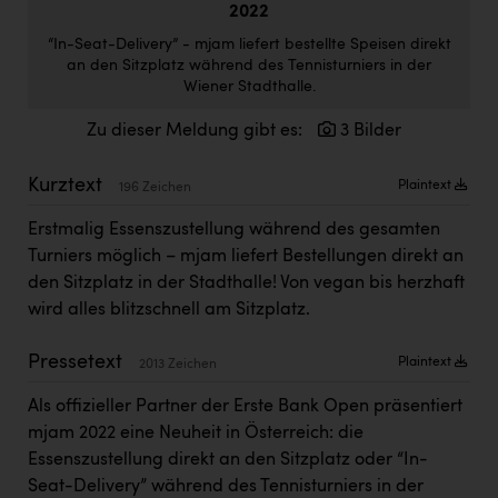
2022
Doppler Gruppe
“In-Seat-Delivery” - mjam liefert bestellte Speisen direkt
ERLUS AG
an den Sitzplatz während des Tennisturniers in der
Wiener Stadthalle.
everfield
Zu dieser Meldung gibt es:
3 Bilder
Firmenradl
Fristads Austria
Kurztext
Plaintext
196 Zeichen
HIG Infomotion Group
Erstmalig Essenszustellung während des gesamten
Turniers möglich – mjam liefert Bestellungen direkt an
IFE Austria GmbH
den Sitzplatz in der Stadthalle! Von vegan bis herzhaft
Immotech
wird alles blitzschnell am Sitzplatz.
INTERSPAR
Pressetext
Plaintext
2013 Zeichen
INTERSPORT Austria
Als offizieller Partner der Erste Bank Open präsentiert
Jesolo
mjam 2022 eine Neuheit in Österreich: die
Essenszustellung direkt an den Sitzplatz oder “In-
Jane Goodall Institute Austria
Seat-Delivery” während des Tennisturniers in der