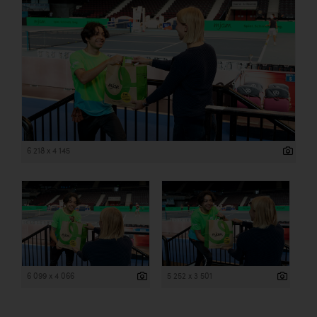
Wirtschaftskammer OÖ Energiehandel
Dopgas
kunden basics
kontakt
6 218 x 4 145
6 099 x 4 066
5 252 x 3 501