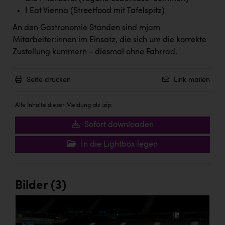
TCL
I Eat Vienna (Streetfood mit Tafelspitz)
TGW Logistics
An den Gastronomie Ständen sind mjam
TRAILOMAT & Cycling Austria
Mitarbeiter:innen im Einsatz, die sich um die korrekte
Zustellung kümmern - diesmal ohne Fahrrad.
VERITAS
Vier Diamanten
Seite drucken
Link mailen
Vorlagenportal
Alle Inhalte dieser Meldung als .zip:
Wir besiegen Krebs
Sofort downloaden
Wirtschaftskammer OÖ
In die Lightbox legen
ZGONC
ZULuft - Zukunft Luft Austria
Bilder (3)
z.l.ö.
Österreichisches Hebammengremium