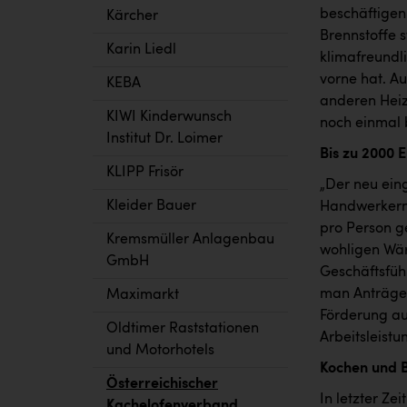
beschäftigen
Kärcher
Brennstoffe s
Karin Liedl
klimafreundl
vorne hat. A
KEBA
anderen Hei
KIWI Kinderwunsch
noch einmal 
Institut Dr. Loimer
Bis zu 2000 
KLIPP Frisör
„Der neu ein
Kleider Bauer
Handwerkern 
pro Person ge
Kremsmüller Anlagenbau
wohligen Wär
GmbH
Geschäftsfüh
man Anträge 
Maximarkt
Förderung auf
Oldtimer Raststationen
Arbeitsleist
und Motorhotels
Kochen und 
Österreichischer
In letzter Z
Kachelofenverband