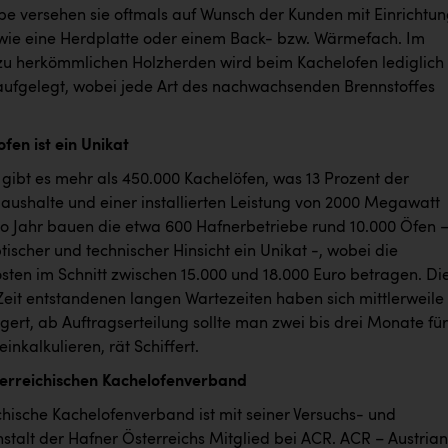
be versehen sie oftmals auf Wunsch der Kunden mit Einrichtu
ie eine Herdplatte oder einem Back- bzw. Wärmefach. Im
zu herkömmlichen Holzherden wird beim Kachelofen lediglich
aufgelegt, wobei jede Art des nachwachsenden Brennstoffes
fen ist ein Unikat
 gibt es mehr als 450.000 Kachelöfen, was 13 Prozent der
aushalte und einer installierten Leistung von 2000 Megawatt
Pro Jahr bauen die etwa 600 Hafnerbetriebe rund 10.000 Öfen 
optischer und technischer Hinsicht ein Unikat -, wobei die
osten im Schnitt zwischen 15.000 und 18.000 Euro betragen. Die
eit entstandenen langen Wartezeiten haben sich mittlerweile
gert, ab Auftragserteilung sollte man zwei bis drei Monate für
einkalkulieren, rät Schiffert.
erreichischen Kachelofenverband
chische Kachelofenverband ist mit seiner Versuchs- und
stalt der Hafner Österreichs Mitglied bei ACR. ACR – Austrian