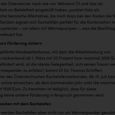
 die Österreicher nach wie vor. Während Öl und Gas als
tark an Beliebtheit eingebüßt haben, punktet Holz als
iche heimische Alternative, die noch dazu bei den Kosten die 
ußerdem eignen sich Kachelöfen perfekt für die Kombination m
zsystemen – vor allem mit Wärmepumpen -, was die Nachfra
befeuert hat.
Euro Förderung sichern
geführte Handwerkerbonus, mit dem die Arbeitsleistung von
rückwirkend ab 1. März mit 20 Prozent bzw. maximal 2000 E
fördert wird, ist die ideale Gelegenheit, sich seinen Traum v
mespender zu erfüllen“, betont DI Dr. Thomas Schiffert,
rer des Österreichischen Kachelofenverbandes. Ab 15. Juli ka
online einreichen, ab dem kommenden Jahr sinkt die maxima
 1500 Euro. Zu beachten ist lediglich, dass für diese
ung keine andere Förderung in Anspruch genommen wird.
Backen mit dem Kachelofen
eit werden Kachelöfen aber nicht nur als Wärmespender genutzt