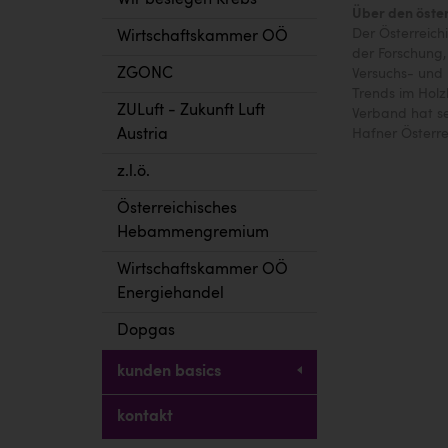
Wir besiegen Krebs
Über den öste
Der Österreich
Wirtschaftskammer OÖ
der Forschung,
ZGONC
Versuchs- und 
Trends im Holz
ZULuft - Zukunft Luft
Verband hat se
Hafner Österre
Austria
z.l.ö.
Österreichisches
Hebammengremium
Wirtschaftskammer OÖ
Energiehandel
Dopgas
kunden basics
kontakt