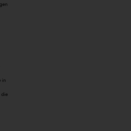
ngen
–
 in
 die