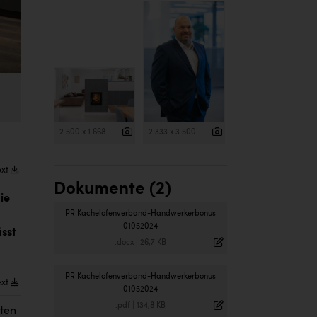
2 500 x 1 668
2 333 x 3 500
ext
Dokumente (2)
ie
PR Kachelofenverband-Handwerkerbonus
01052024
sst
.docx
|
26,7 KB
PR Kachelofenverband-Handwerkerbonus
ext
01052024
.pdf
|
134,8 KB
sten