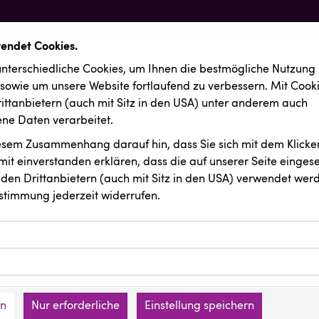
wendet Cookies.
nterschiedliche Cookies, um Ihnen die best­mögliche Nutzung
 sowie um unsere Website fortlaufend zu verbessern. Mit Cook
ittanbietern (auch mit Sitz in den USA) unter anderem auch
e Daten verarbeitet.
iesem Zusammenhang darauf hin, dass Sie sich mit dem Klicken
it ein­ver­standen erklären, dass die auf unserer Seite einges
den Drittanbietern (auch mit Sitz in den USA) verwendet werd
stimmung jederzeit widerrufen.
ookies ermöglichen grundlegende Funktionen und sind für die 
Website erforderlich. Diese Cookies speichern keine persone
ussendungen
Österreichischer Kachelofenverband
ies erfassen Informationen anonym. Diese Informationen helfe
den an keine Dritten übermittelt.
e unsere Besucher unsere Website nutzen.
en
Nur erforderliche
Einstellung speichern
mer der Website (Erstanbieter)