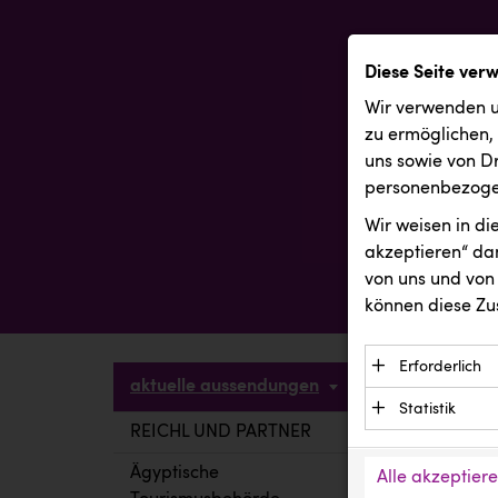
Diese Seite ver
Wir verwenden u
zu ermöglichen,
uns sowie von Dr
personenbezogen
Wir weisen in d
akzeptieren“ dam
von uns und von 
können diese Zu
Erforderlich
aktuelle aussendungen
Essenzielle C
Statistik
Funktion der 
REICHL UND PARTNER
aktuelle a
Statistik Cook
Daten und wer
verstehen, wi
Ägyptische
Alle akzeptier
Anbieter: Eigentü