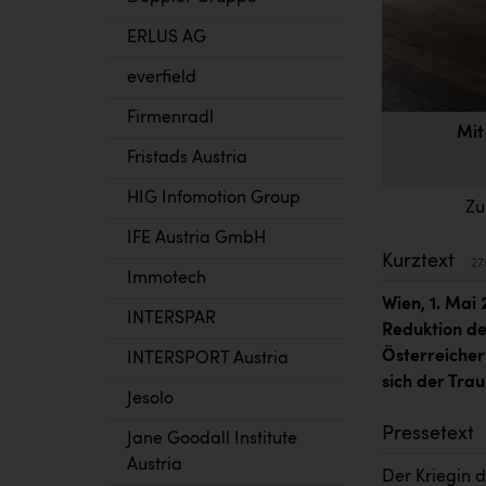
ERLUS AG
everfield
Firmenradl
Mit
Fristads Austria
HIG Infomotion Group
Zu
IFE Austria GmbH
Kurztext
27
Immotech
Wien, 1. Mai
INTERSPAR
Reduktion de
Österreicher
INTERSPORT Austria
sich der Trau
Jesolo
Pressetext
Jane Goodall Institute
Austria
Der Kriegin 