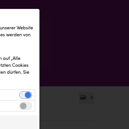
 unserer Website
ies werden von
 auf „Alle
etzten Cookies
en dürfen. Sie
0
einwandfreie
nbezogenen
n uns zu