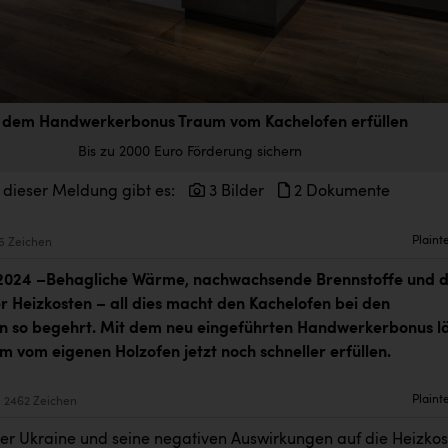
 dem Handwerkerbonus Traum vom Kachelofen erfüllen
Bis zu 2000 Euro Förderung sichern
 dieser Meldung gibt es:
3 Bilder
2 Dokumente
Plaint
5 Zeichen
 2024 –
Behagliche Wärme, nachwachsende Brennstoffe und d
r Heizkosten – all dies macht den Kachelofen bei den
n so begehrt. Mit dem neu eingeführten Handwerkerbonus lä
m vom eigenen Holzofen jetzt noch schneller erfüllen.
Plaint
2462 Zeichen
der Ukraine und seine negativen Auswirkungen auf die Heizko