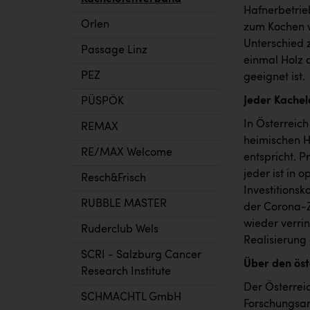
Hafnerbetrie
Orlen
zum Kochen w
Unterschied 
Passage Linz
einmal Holz 
PEZ
geeignet ist.
Jeder Kachelo
PÜSPÖK
In Österreich
REMAX
heimischen H
RE/MAX Welcome
entspricht. 
jeder ist in 
Resch&Frisch
Investitionsk
RUBBLE MASTER
der Corona-Z
wieder verrin
Ruderclub Wels
Realisierung 
SCRI - Salzburg Cancer
Über den öst
Research Institute
Der Österrei
SCHMACHTL GmbH
Forschungsan