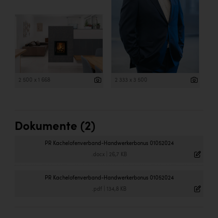
2 500 x 1 668
2 333 x 3 500
Dokumente (2)
PR Kachelofenverband-Handwerkerbonus 01052024
.docx
|
26,7 KB
PR Kachelofenverband-Handwerkerbonus 01052024
.pdf
|
134,8 KB