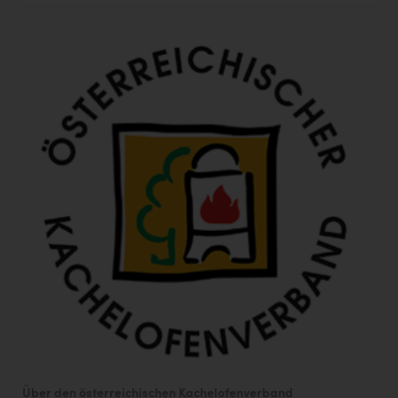
Wirtschaftskammer OÖ Energiehandel
Dopgas
kunden basics
kontakt
Über den österreichischen Kachelofenverband