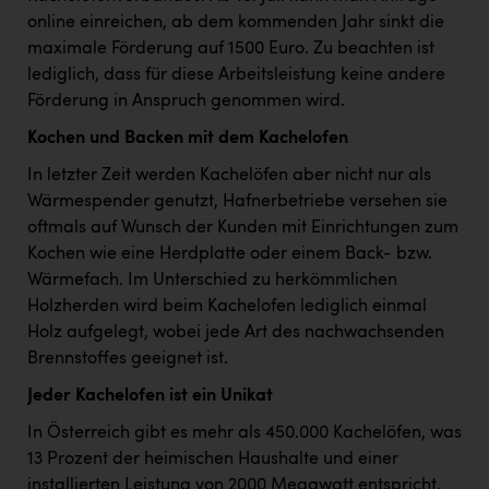
PEZ
online einreichen, ab dem kommenden Jahr sinkt die
maximale Förderung auf 1500 Euro. Zu beachten ist
PÜSPÖK
lediglich, dass für diese Arbeitsleistung keine andere
REMAX
Förderung in Anspruch genommen wird.
RE/MAX Welcome
Kochen und Backen mit dem Kachelofen
Resch&Frisch
In letzter Zeit werden Kachelöfen aber nicht nur als
Wärmespender genutzt, Hafnerbetriebe versehen sie
RUBBLE MASTER
oftmals auf Wunsch der Kunden mit Einrichtungen zum
Ruderclub Wels
Kochen wie eine Herdplatte oder einem Back- bzw.
Wärmefach. Im Unterschied zu herkömmlichen
SCRI - Salzburg Cancer Research Institute
Holzherden wird beim Kachelofen lediglich einmal
Holz aufgelegt, wobei jede Art des nachwachsenden
SCHMACHTL GmbH
Brennstoffes geeignet ist.
Schwingshandl - automation technology gmbh
Jeder Kachelofen ist ein Unikat
Seher + Partner
In Österreich gibt es mehr als 450.000 Kachelöfen, was
Smurfit Westrock Nettingsdorf
13 Prozent der heimischen Haushalte und einer
installierten Leistung von 2000 Megawatt entspricht.