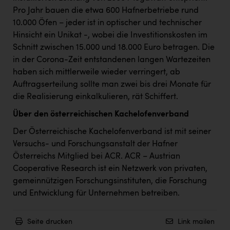
TCL
Pro Jahr bauen die etwa 600 Hafnerbetriebe rund
TGW Logistics
10.000 Öfen – jeder ist in optischer und technischer
Hinsicht ein Unikat -, wobei die Investitionskosten im
TRAILOMAT & Cycling Austria
Schnitt zwischen 15.000 und 18.000 Euro betragen. Die
VERITAS
in der Corona-Zeit entstandenen langen Wartezeiten
haben sich mittlerweile wieder verringert, ab
Vier Diamanten
Auftragserteilung sollte man zwei bis drei Monate für
die Realisierung einkalkulieren, rät Schiffert.
Vorlagenportal
Über den österreichischen Kachelofenverband
Wir besiegen Krebs
Der Österreichische Kachelofenverband ist mit seiner
Wirtschaftskammer OÖ
Versuchs- und Forschungsanstalt der Hafner
ZGONC
Österreichs Mitglied bei ACR. ACR – Austrian
Cooperative Research ist ein Netzwerk von privaten,
ZULuft - Zukunft Luft Austria
gemeinnützigen Forschungsinstituten, die Forschung
z.l.ö.
und Entwicklung für Unternehmen betreiben.
Österreichisches Hebammengremium
Seite drucken
Link mailen