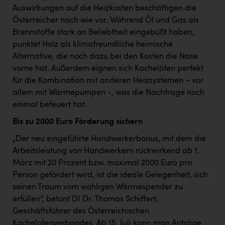
Kärcher
Auswirkungen auf die Heizkosten beschäftigen die
Österreicher nach wie vor. Während Öl und Gas als
Karin Liedl
Brennstoffe stark an Beliebtheit eingebüßt haben,
KEBA
punktet Holz als klimafreundliche heimische
Alternative, die noch dazu bei den Kosten die Nase
KIWI Kinderwunsch Institut Dr. Loimer
vorne hat. Außerdem eignen sich Kachelöfen perfekt
für die Kombination mit anderen Heizsystemen – vor
KLIPP Frisör
allem mit Wärmepumpen -, was die Nachfrage noch
Kleider Bauer
einmal befeuert hat.
Kremsmüller Anlagenbau GmbH
Bis zu 2000 Euro Förderung sichern
Maximarkt
„Der neu eingeführte Handwerkerbonus, mit dem die
Arbeitsleistung von Handwerkern rückwirkend ab 1.
Oldtimer Raststationen und Motorhotels
März mit 20 Prozent bzw. maximal 2000 Euro pro
Österreichischer Kachelofenverband
Person gefördert wird, ist die ideale Gelegenheit, sich
seinen Traum vom wohligen Wärmespender zu
Orlen
erfüllen“, betont DI Dr. Thomas Schiffert,
Passage Linz
Geschäftsführer des Österreichischen
Kachelofenverbandes. Ab 15. Juli kann man Anträge