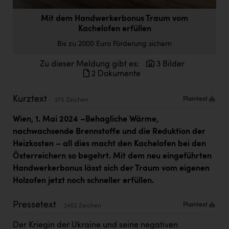
Doppler Gruppe
Mit dem Handwerkerbonus Traum vom
ERLUS AG
Kachelofen erfüllen
Bis zu 2000 Euro Förderung sichern
everfield
Zu dieser Meldung gibt es:
3 Bilder
Firmenradl
2 Dokumente
Fristads Austria
Kurztext
Plaintext
275 Zeichen
HIG Infomotion Group
Wien, 1. Mai 2024 –
Behagliche Wärme,
IFE Austria GmbH
nachwachsende Brennstoffe und die Reduktion der
Immotech
Heizkosten – all dies macht den Kachelofen bei den
Österreichern so begehrt. Mit dem neu eingeführten
INTERSPAR
Handwerkerbonus lässt sich der Traum vom eigenen
INTERSPORT Austria
Holzofen jetzt noch schneller erfüllen.
Jesolo
Pressetext
Plaintext
2462 Zeichen
Jane Goodall Institute Austria
Der Kriegin der Ukraine und seine negativen