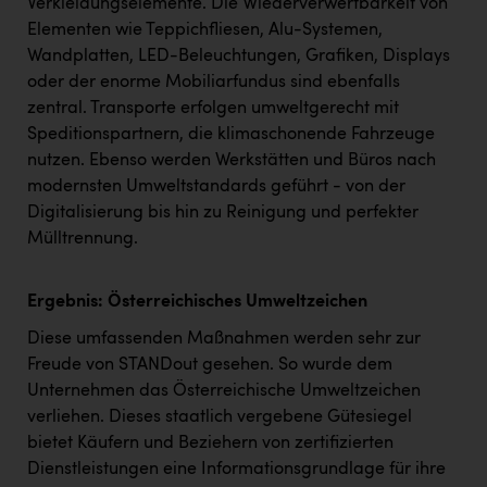
Verkleidungselemente. Die Wiederverwertbarkeit von
TCL
Elementen wie Teppichfliesen, Alu-Systemen,
TGW Logistics
Wandplatten, LED-Beleuchtungen, Grafiken, Displays
oder der enorme Mobiliarfundus sind ebenfalls
TRAILOMAT & Cycling Austria
zentral. Transporte erfolgen umweltgerecht mit
VERITAS
Speditionspartnern, die klimaschonende Fahrzeuge
nutzen. Ebenso werden Werkstätten und Büros nach
Vier Diamanten
modernsten Umweltstandards geführt - von der
Vorlagenportal
Digitalisierung bis hin zu Reinigung und perfekter
Mülltrennung.
Wir besiegen Krebs
Wirtschaftskammer OÖ
Ergebnis: Österreichisches Umweltzeichen
ZGONC
Diese umfassenden Maßnahmen werden sehr zur
Freude von STANDout gesehen. So wurde dem
ZULuft - Zukunft Luft Austria
Unternehmen das Österreichische Umweltzeichen
z.l.ö.
verliehen. Dieses staatlich vergebene Gütesiegel
bietet Käufern und Beziehern von zertifizierten
Österreichisches Hebammengremium
Dienstleistungen eine Informationsgrundlage für ihre