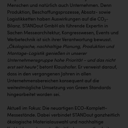
PEZ
Menschen und natürlich auch Unternehmen. Denn
Produktion, Beschaffungsprozesse, Absatz- sowie
PÜSPÖK
Logistikketten haben Auswirkungen auf die CO
-
2
REMAX
Bilanz. STANDout GmbH als führende Expertin in
Sachen Messearchitektur, Kongresswesen, Events und
RE/MAX Welcome
Werbetechnik ist sich ihrer Verantwortung bewusst.
Resch&Frisch
„Ökologische, nachhaltige Planung, Produktion und
Montage-Logistik genießen in unserer
RUBBLE MASTER
Unternehmensgruppe hohe Priorität – und das nicht
Ruderclub Wels
erst seit heute“,
betont Klaushofer. Er verweist darauf,
dass in den vergangenen Jahren in allen
SCRI - Salzburg Cancer Research Institute
Unternehmensbereichen konsequent auf die
SCHMACHTL GmbH
weitestmögliche Umsetzung von Green Standards
hingearbeitet worden sei.
Schwingshandl - automation technology gmbh
Seher + Partner
Aktuell im Fokus: Die neuartigen ECO-Komplett-
Messestände. Dabei verbindet STANDout ganzheitlich
Smurfit Westrock Nettingsdorf
ökologische Materialauswahl und nachhaltige