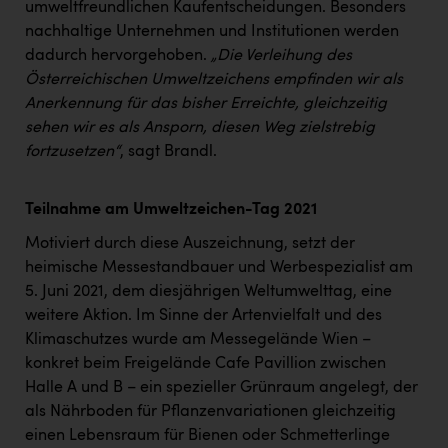
Wirtschaftskammer OÖ Energiehandel
umweltfreundlichen Kaufentscheidungen. Besonders
nachhaltige Unternehmen und Institutionen werden
Dopgas
dadurch hervorgehoben.
„Die Verleihung des
kunden basics
Österreichischen Umweltzeichens empfinden wir als
Anerkennung für das bisher Erreichte, gleichzeitig
kontakt
sehen wir es als Ansporn, diesen Weg zielstrebig
fortzusetzen“
, sagt Brandl.
Teilnahme am Umweltzeichen-Tag 2021
Motiviert durch diese Auszeichnung, setzt der
heimische Messestandbauer und Werbespezialist am
5. Juni 2021, dem diesjährigen Weltumwelttag, eine
weitere Aktion. Im Sinne der Artenvielfalt und des
Klimaschutzes wurde am Messegelände Wien –
konkret beim Freigelände Cafe Pavillion zwischen
Halle A und B – ein spezieller Grünraum angelegt, der
als Nährboden für Pflanzenvariationen gleichzeitig
einen Lebensraum für Bienen oder Schmetterlinge