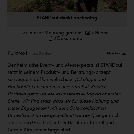
Doppler Gruppe
ERLUS AG
STANDout denkt nachhaltig
everfield
Zu dieser Meldung gibt es:
4 Bilder
Firmenradl
2 Dokumente
Fristads Austria
Kurztext
Plaintext
459 Zeichen
HIG Infomotion Group
Der heimische Event- und Messespezialist STANDout
IFE Austria GmbH
setzt in seinem Produkt- und Beratungskonzept
konsequent auf Umweltschutz.
„Ökologie und
Immotech
Nachhaltigkeit stehen in unserem Full-Service-
INTERSPAR
Portfolio genauso wie in unserem Alltag an oberster
Stelle. Wir sind stolz, dass wir für diese Haltung und
INTERSPORT Austria
unser Engagement mit dem Österreichischen
Jesolo
Umweltzeichen ausgezeichnet wurden“
, zeigen sich
die beiden Geschäftsführer Bernhard Brandl und
Jane Goodall Institute Austria
Gerald Klaushofer begeistert.