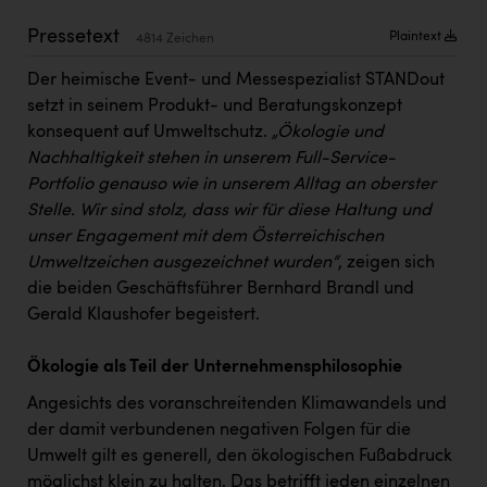
Kärcher
Pressetext
Plaintext
4814 Zeichen
Karin Liedl
Der heimische Event- und Messespezialist STANDout
KEBA
setzt in seinem Produkt- und Beratungskonzept
konsequent auf Umweltschutz.
„Ökologie und
KIWI Kinderwunsch Institut Dr. Loimer
Nachhaltigkeit stehen in unserem Full-Service-
KLIPP Frisör
Portfolio genauso wie in unserem Alltag an oberster
Stelle. Wir sind stolz, dass wir für diese Haltung und
Kleider Bauer
unser Engagement mit dem Österreichischen
Kremsmüller Anlagenbau GmbH
Umweltzeichen ausgezeichnet wurden“
, zeigen sich
die beiden Geschäftsführer Bernhard Brandl und
Maximarkt
Gerald Klaushofer begeistert.
Oldtimer Raststationen und Motorhotels
Ökologie als Teil der Unternehmensphilosophie
Österreichischer Kachelofenverband
Angesichts des voranschreitenden Klimawandels und
Orlen
der damit verbundenen negativen Folgen für die
Passage Linz
Umwelt gilt es generell, den ökologischen Fußabdruck
möglichst klein zu halten. Das betrifft jeden einzelnen